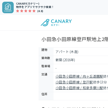
CANARY(カナリー)
物件をアプリでサクサク検索！
(4.8)
小田急小田原線登戸駅地上2階
建物
アパート (木造)
築年数
新築 (2016年)
駐車場
-
交通
小田急小田原線 / 向ヶ丘遊園駅
徒
小田急小田原線 / 登戸駅
徒歩13分
小田急小田原線 / 和泉多摩川駅
徒
住所