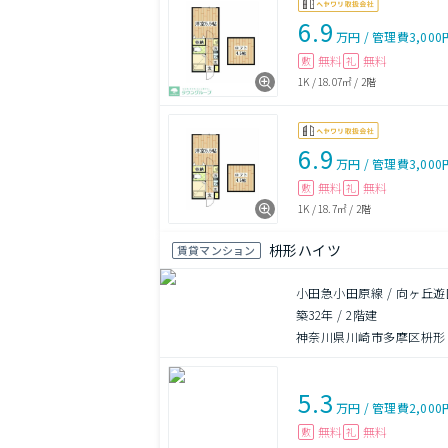
6.9
万円
/
管理費
3,000
無料
無料
敷
礼
1K
/
18.07㎡
/
2階
6.9
万円
/
管理費
3,000
無料
無料
敷
礼
1K
/
18.7㎡
/
2階
枡形ハイツ
賃貸マンション
小田急小田原線 / 向ヶ丘遊
築32年
/
2階建
神奈川県川崎市多摩区枡形
5.3
万円
/
管理費
2,000
無料
無料
敷
礼