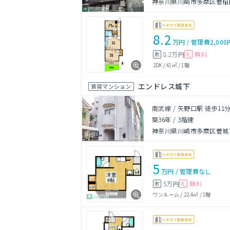
神奈川県川崎市多摩区菅稲田
8.2
万円
/
管理費
2,000
8.2万円
無料
敷
礼
2DK
/
41㎡
/
1階
エンドレス城下
賃貸マンション
南武線 / 矢野口駅 徒歩11
築36年
/
3階建
神奈川県川崎市多摩区菅城下
5
万円
/
管理費
なし
5万円
無料
敷
礼
ワンルーム
/
22.4㎡
/
1階