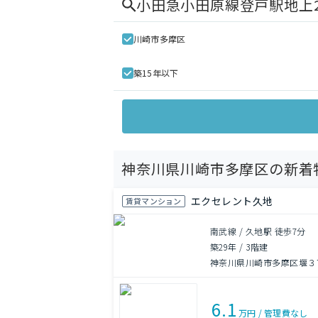
小田急小田原線登戸駅地上2
川崎市多摩区
築15年以下
神奈川県川崎市多摩区の新着
エクセレント久地
賃貸マンション
南武線 / 久地駅 徒歩7分
築29年
/
3階建
神奈川県川崎市多摩区堰３丁目
6.1
万円
/
管理費
なし