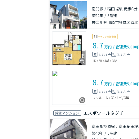
南武線 / 稲田堤駅 徒歩8分
築22年
/
3階建
神奈川県川崎市多摩区菅北浦
8.7
万円
/
管理費
5,000
8.7万円
8.7万円
敷
礼
1K
/
30.44㎡
/
3階
8.7
万円
/
管理費
5,000
8.7万円
8.7万円
敷
礼
ワンルーム
/
30.44㎡
/
3階
エスポワールタグチ
賃貸マンション
京王相模原線 / 京王稲田堤
築40年
/
3階建