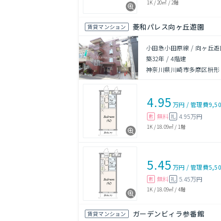
1K
/
20㎡
/
2階
菱和パレス向ヶ丘遊園
賃貸マンション
小田急小田原線 / 向ヶ丘遊
築32年
/
4階建
神奈川県川崎市多摩区枡形
4.95
万円
/
管理費
9,5
無料
4.95万円
敷
礼
1K
/
18.09㎡
/
1階
5.45
万円
/
管理費
5,5
無料
5.45万円
敷
礼
1K
/
18.09㎡
/
4階
ガーデンビィラ参番館
賃貸マンション