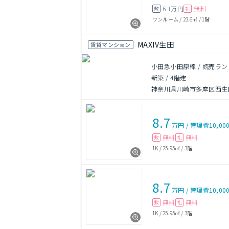
6.1万円
無料
敷
礼
ワンルーム
/
23.6㎡
/
1階
MAXIV生田
賃貸マンション
小田急小田原線 / 読売ラン
新築
/
4階建
神奈川県川崎市多摩区西生
8.7
万円
/
管理費
10,00
無料
無料
敷
礼
1K
/
25.95㎡
/
3階
8.7
万円
/
管理費
10,00
無料
無料
敷
礼
1K
/
25.95㎡
/
3階