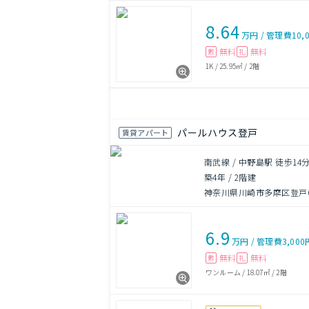
8.64
万円
/
管理費
10,
無料
無料
敷
礼
1K
/
25.95㎡
/
2階
パールハウス登戸
賃貸アパート
南武線 / 中野島駅 徒歩14
築4年
/
2階建
神奈川県川崎市多摩区登戸64
6.9
万円
/
管理費
3,000
無料
無料
敷
礼
ワンルーム
/
18.07㎡
/
2階