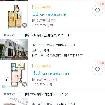
11
万円
/
管理費
3,000円
11万円
無料
敷
礼
1LDK
/
52.25㎡
/
3階
川崎市多摩区生田新築アパート
賃貸アパート
小田急小田原線 / 生田駅 徒歩7分
築1年
/
2階建
神奈川県川崎市多摩区生田８丁目15-17
9.2
万円
/
管理費
4,000円
9.2万円
無料
敷
礼
1LDK
/
43.3㎡
/
1階
川崎市多摩区 2階建 2019年築
賃貸アパート
小田急小田原線 / 登戸駅 徒歩9分