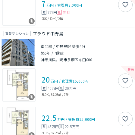
7
万円
/
管理費
3,000円
7万円
無料
敷
礼
2DK
/
40㎡
/
2階
プラウド中野島
賃貸マンション
南武線 / 中野島駅 徒歩4分
築6年
/
7階建
神奈川県川崎市多摩区布田000
20
万円
/
管理費
15,000円
40万円
20万円
敷
礼
3LDK
/
87.23㎡
/
7階
22.5
万円
/
管理費
15,000円
45万円
22.5万円
敷
礼
3LDK
/
87.23㎡
/
7階