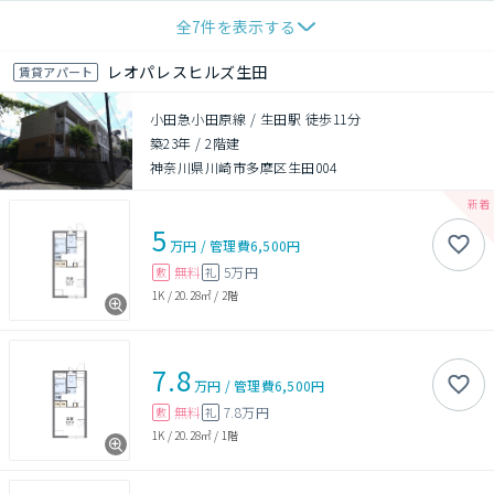
全
7
件を表示する
レオパレスヒルズ生田
賃貸アパート
小田急小田原線 / 生田駅 徒歩11分
築23年
/
2階建
神奈川県川崎市多摩区生田004
5
万円
/
管理費
6,500円
無料
5万円
敷
礼
1K
/
20.28㎡
/
2階
7.8
万円
/
管理費
6,500円
無料
7.8万円
敷
礼
1K
/
20.28㎡
/
1階