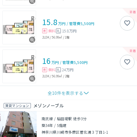
15.8
万円
/
管理費
5,500円
無料
15.8万円
敷
礼
2LDK
/
56.99㎡
/
1階
16
万円
/
管理費
5,500円
無料
24万円
敷
礼
2LDK
/
56.99㎡
/
2階
全
10
件を表示する
メゾンノーブル
賃貸マンション
南武線 / 稲田堤駅 徒歩3分
築34年
/
5階建
神奈川県川崎市多摩区菅北浦３丁目1-1