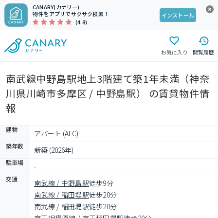
CANARY(カナリー)
物件をアプリでサクサク検索！
インストール
(4.8)
お気に入り
閲覧履歴
南武線中野島駅地上3階建て築1年未満（神奈
川県川崎市多摩区 / 中野島駅） の賃貸物件情
報
建物
アパート (ALC)
築年数
新築 (2026年)
駐車場
-
交通
南武線 / 中野島駅
徒歩9分
南武線 / 稲田堤駅
徒歩20分
南武線 / 稲田堤駅
徒歩20分