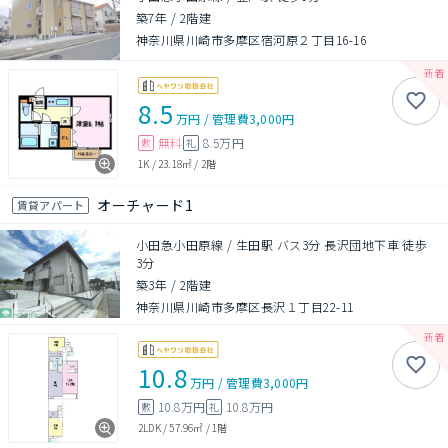
築7年
/
2階建
神奈川県川崎市多摩区宿河原２丁目16-16
8.5
万円
/
管理費
3,000円
無料
8.5万円
敷
礼
1K
/
23.18㎡
/
2階
オーチャード1
賃貸アパート
小田急小田原線 / 生田駅 バス3分 長沢団地下車 徒歩
3分
築3年
/
2階建
神奈川県川崎市多摩区長沢１丁目22-11
10.8
万円
/
管理費
3,000円
10.8万円
10.8万円
敷
礼
2LDK
/
57.96㎡
/
1階