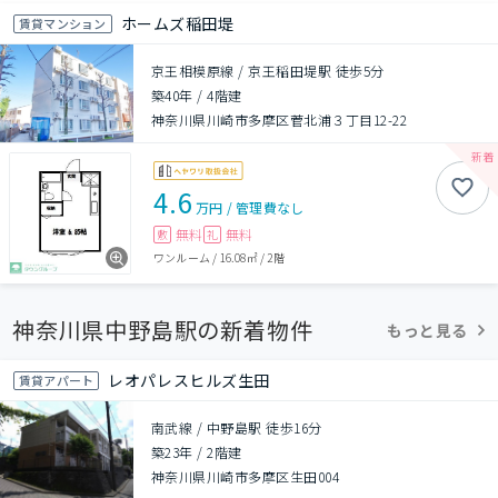
ホームズ稲田堤
賃貸マンション
京王相模原線 / 京王稲田堤駅 徒歩5分
築40年
/
4階建
神奈川県川崎市多摩区菅北浦３丁目12-22
4.6
万円
/
管理費
なし
無料
無料
敷
礼
ワンルーム
/
16.08㎡
/
2階
神奈川県中野島駅の新着物件
もっと見る
レオパレスヒルズ生田
賃貸アパート
南武線 / 中野島駅 徒歩16分
築23年
/
2階建
神奈川県川崎市多摩区生田004