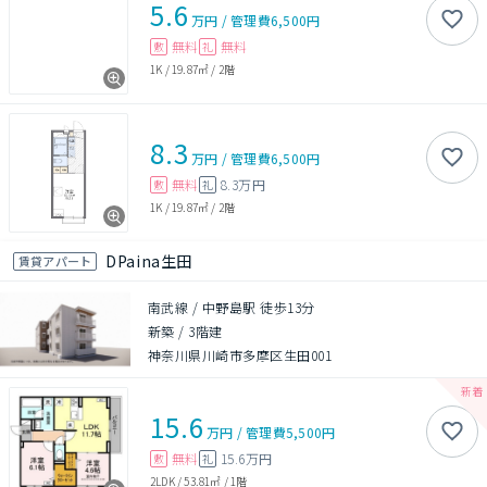
5.6
万円
/
管理費
6,500円
無料
無料
敷
礼
1K
/
19.87㎡
/
2階
8.3
万円
/
管理費
6,500円
無料
8.3万円
敷
礼
1K
/
19.87㎡
/
2階
DPaina生田
賃貸アパート
南武線 / 中野島駅 徒歩13分
新築
/
3階建
神奈川県川崎市多摩区生田001
15.6
万円
/
管理費
5,500円
無料
15.6万円
敷
礼
2LDK
/
53.81㎡
/
1階