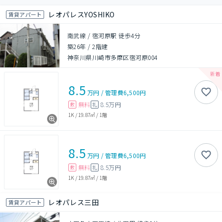
レオパレスYOSHIKO
賃貸アパート
南武線 / 宿河原駅 徒歩4分
築26年
/
2階建
神奈川県川崎市多摩区宿河原004
8.5
万円
/
管理費
6,500円
無料
8.5万円
敷
礼
1K
/
19.87㎡
/
1階
8.5
万円
/
管理費
6,500円
無料
8.5万円
敷
礼
1K
/
19.87㎡
/
1階
レオパレス三田
賃貸アパート