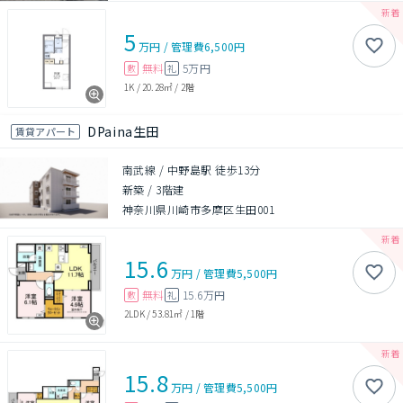
5
万円
/
管理費
6,500円
無料
5万円
敷
礼
1K
/
20.28㎡
/
2階
DPaina生田
賃貸アパート
南武線 / 中野島駅 徒歩13分
新築
/
3階建
神奈川県川崎市多摩区生田001
15.6
万円
/
管理費
5,500円
無料
15.6万円
敷
礼
2LDK
/
53.81㎡
/
1階
15.8
万円
/
管理費
5,500円