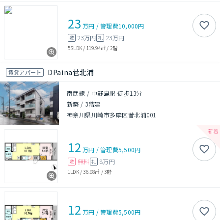
23
万円
/
管理費
10,000円
23万円
23万円
敷
礼
5SLDK
/
119.94㎡
/
2階
DPaina菅北浦
賃貸アパート
南武線 / 中野島駅 徒歩13分
新築
/
3階建
神奈川県川崎市多摩区菅北浦001
12
万円
/
管理費
5,500円
無料
8万円
敷
礼
1LDK
/
36.98㎡
/
3階
12
万円
/
管理費
5,500円