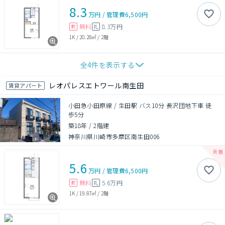
8.3
万円
/
管理費
6,500円
無料
8.3万円
敷
礼
1K
/
20.28㎡
/
2階
全
4
件を表示する
レオパレスエトワール南生田
賃貸アパート
小田急小田原線 / 生田駅 バス10分 長沢団地下車 徒
歩5分
築18年
/
2階建
神奈川県川崎市多摩区南生田006
5.6
万円
/
管理費
6,500円
無料
5.6万円
敷
礼
1K
/
19.87㎡
/
2階