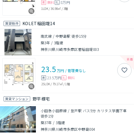
無料
8万円
敷
礼
1LDK
/
36.98㎡
/
3階
KOLET稲田堤14
賃貸物件
南武線 / 中野島駅 徒歩15分
築3年
/
3階建
神奈川県川崎市多摩区菅稲田堤003
23.5
万円
/
管理費
なし
23.5万円
無料
敷
礼
2SLDK
/
79.17㎡
/
1階
野平様宅
賃貸マンション
小田急小田原線 / 登戸駅 バス5分 カリタス学園下車
徒歩1分
築37年
/
3階建
神奈川県川崎市多摩区中野島004