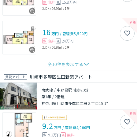
無料
15.8万円
敷
礼
2LDK
/
56.99㎡
/
1階
16
万円
/
管理費
5,500円
無料
24万円
敷
礼
2LDK
/
56.99㎡
/
2階
全
10
件を表示する
川崎市多摩区生田新築アパート
賃貸アパート
南武線 / 中野島駅 徒歩23分
築1年
/
2階建
神奈川県川崎市多摩区生田８丁目15-17
9.2
万円
/
管理費
4,000円
9.2万円
無料
敷
礼