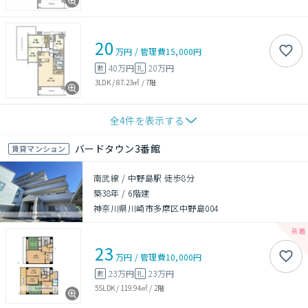
20
万円
/
管理費
15,000円
40万円
20万円
敷
礼
3LDK
/
87.23㎡
/
7階
全
4
件を表示する
バードタウン3番館
賃貸マンション
南武線 / 中野島駅 徒歩8分
築38年
/
6階建
神奈川県川崎市多摩区中野島004
23
万円
/
管理費
10,000円
23万円
23万円
敷
礼
5SLDK
/
119.94㎡
/
2階