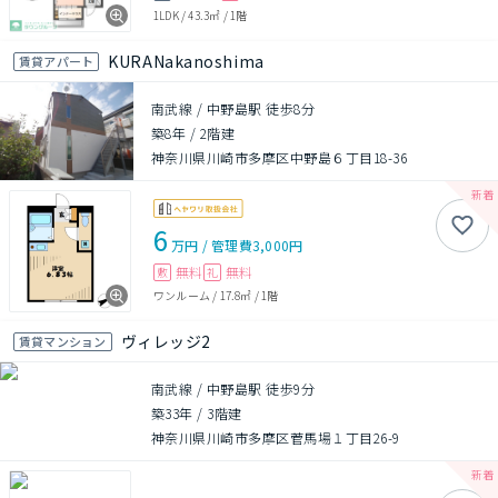
1LDK
/
43.3㎡
/
1階
KURANakanoshima
賃貸アパート
南武線 / 中野島駅 徒歩8分
築8年
/
2階建
神奈川県川崎市多摩区中野島６丁目18-36
6
万円
/
管理費
3,000円
無料
無料
敷
礼
ワンルーム
/
17.8㎡
/
1階
ヴィレッジ2
賃貸マンション
南武線 / 中野島駅 徒歩9分
築33年
/
3階建
神奈川県川崎市多摩区菅馬場１丁目26-9