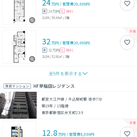
24
万円
/
管理費
20,000円
24万円
無料
敷
礼
1LDK
/
50.43㎡
/
1階
32
万円
/
管理費
20,000円
32万円
無料
敷
礼
2LDK
/
52.81㎡
/
2階
全
5
件を表示する
HF早稲田レジデンス
賃貸マンション
都営大江戸線 / 牛込柳町駅 徒歩7分
築19年
/
15階建
東京都新宿区弁天町23-9
12.8
万円
/
管理費
8,000円