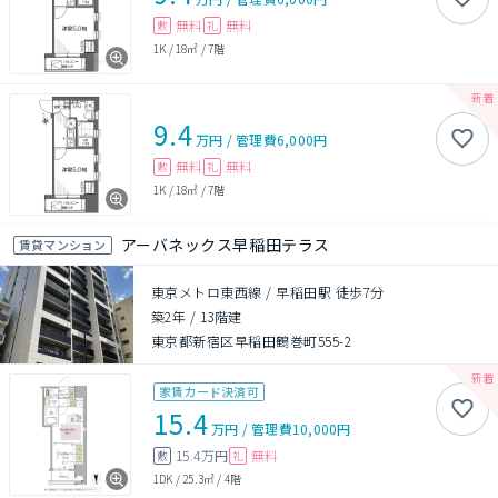
無料
無料
敷
礼
1K
/
18㎡
/
7階
9.4
万円
/
管理費
6,000円
無料
無料
敷
礼
1K
/
18㎡
/
7階
アーバネックス早稲田テラス
賃貸マンション
東京メトロ東西線 / 早稲田駅 徒歩7分
築2年
/
13階建
東京都新宿区早稲田鶴巻町555-2
家賃カード決済可
15.4
万円
/
管理費
10,000円
15.4万円
無料
敷
礼
1DK
/
25.3㎡
/
4階