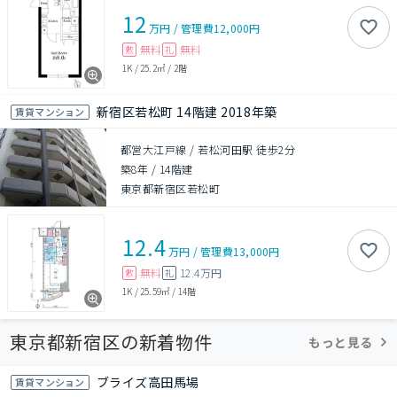
12
万円
/
管理費
12,000円
無料
無料
敷
礼
1K
/
25.2㎡
/
2階
新宿区若松町 14階建 2018年築
賃貸マンション
都営大江戸線 / 若松河田駅 徒歩2分
築8年
/
14階建
東京都新宿区若松町
12.4
万円
/
管理費
13,000円
無料
12.4万円
敷
礼
1K
/
25.59㎡
/
14階
東京都新宿区の新着物件
もっと見る
ブライズ高田馬場
賃貸マンション