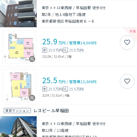
東京メトロ東西線 / 早稲田駅 徒歩6分
築2年
/
地上4階地下1階建
東京都新宿区早稲田南町６－６
25.9
万円
/
管理費
14,000円
25.9万円
25.9万円
敷
礼
1SLDK
/
52.45㎡
/
3階
25.5
万円
/
管理費
13,000円
25.5万円
25.5万円
敷
礼
2LDK
/
51.61㎡
/
4階
レスピール早稲田
賃貸マンション
東京メトロ東西線 / 早稲田駅 徒歩6分
築12年
/
11階建
東京都新宿区西早稲田2丁目4-20