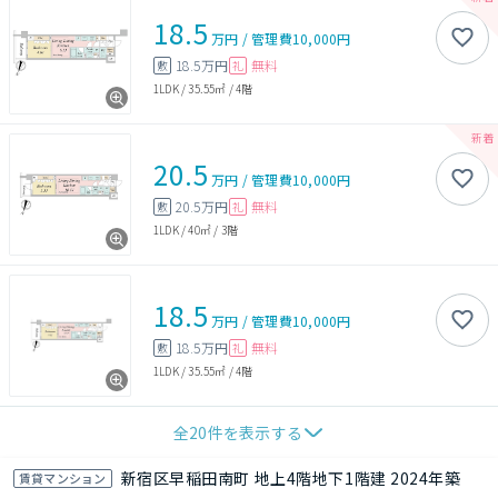
18.5
万円
/
管理費
10,000円
18.5万円
無料
敷
礼
1LDK
/
35.55㎡
/
4階
20.5
万円
/
管理費
10,000円
20.5万円
無料
敷
礼
1LDK
/
40㎡
/
3階
18.5
万円
/
管理費
10,000円
18.5万円
無料
敷
礼
1LDK
/
35.55㎡
/
4階
全
20
件を表示する
新宿区早稲田南町 地上4階地下1階建 2024年築
賃貸マンション