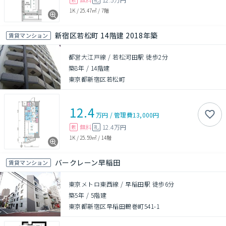
1K
/
25.47㎡
/
7階
新宿区若松町 14階建 2018年築
賃貸マンション
都営大江戸線 / 若松河田駅 徒歩2分
築8年
/
14階建
東京都新宿区若松町
12.4
万円
/
管理費
13,000円
無料
12.4万円
敷
礼
1K
/
25.59㎡
/
14階
バークレーン早稲田
賃貸マンション
東京メトロ東西線 / 早稲田駅 徒歩6分
築5年
/
5階建
東京都新宿区早稲田鶴巻町541-1