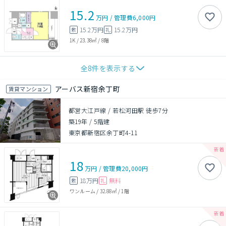
15.2
万円
/
管理費
6,000円
15.2万円
15.2万円
敷
礼
1K
/
23.38㎡
/
8階
全
8
件を表示する
アーバス新宿余丁町
賃貸マンション
都営大江戸線 / 若松河田駅 徒歩7分
築19年
/
5階建
東京都新宿区余丁町4-11
18
万円
/
管理費
20,000円
18万円
無料
敷
礼
ワンルーム
/
32.88㎡
/
1階