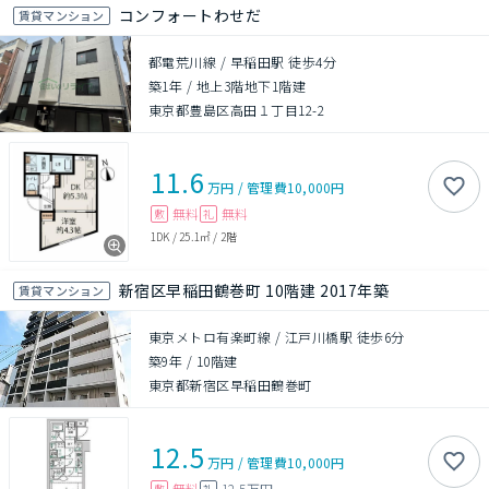
コンフォートわせだ
賃貸マンション
都電荒川線 / 早稲田駅 徒歩4分
築1年
/
地上3階地下1階建
東京都豊島区高田１丁目12-2
11.6
万円
/
管理費
10,000円
無料
無料
敷
礼
1DK
/
25.1㎡
/
2階
新宿区早稲田鶴巻町 10階建 2017年築
賃貸マンション
東京メトロ有楽町線 / 江戸川橋駅 徒歩6分
築9年
/
10階建
東京都新宿区早稲田鶴巻町
12.5
万円
/
管理費
10,000円
無料
12.5万円
敷
礼