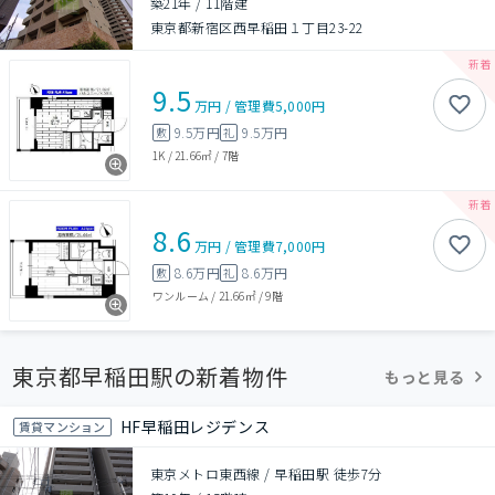
築21年
/
11階建
東京都新宿区西早稲田１丁目23-22
9.5
万円
/
管理費
5,000円
9.5万円
9.5万円
敷
礼
1K
/
21.66㎡
/
7階
8.6
万円
/
管理費
7,000円
8.6万円
8.6万円
敷
礼
ワンルーム
/
21.66㎡
/
9階
東京都早稲田駅の新着物件
もっと見る
HF早稲田レジデンス
賃貸マンション
東京メトロ東西線 / 早稲田駅 徒歩7分