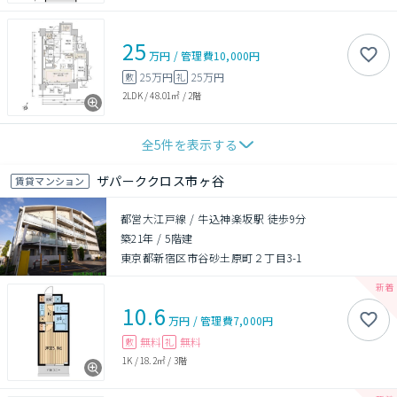
25
万円
/
管理費
10,000円
25万円
25万円
敷
礼
2LDK
/
48.01㎡
/
2階
全
5
件を表示する
ザパーククロス市ヶ谷
賃貸マンション
都営大江戸線 / 牛込神楽坂駅 徒歩9分
築21年
/
5階建
東京都新宿区市谷砂土原町２丁目3-1
10.6
万円
/
管理費
7,000円
無料
無料
敷
礼
1K
/
18.2㎡
/
3階