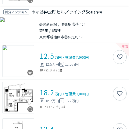
市ヶ谷仲之町ヒルズウイングSouth棟
賃貸マンション
都営新宿線 / 曙橋駅 徒歩4分
築5年
/
6階建
東京都新宿区市谷仲之町3-1
12.5
万円
/
管理費
7,000円
12.5万円
12.5万円
敷
礼
1K
/
26.14㎡
/
3階
18.2
万円
/
管理費
9,000円
18.2万円
18.2万円
敷
礼
1LDK
/
42.21㎡
/
3階
12.4