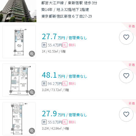
都営大江戸線 / 東新宿駅 徒歩3分
築14年
/
地上32階地下1階建
東京都新宿区新宿６丁目27-29
27.7
万円
/
管理費
なし
55.4万円
無料
敷
礼
1K
/
42.53㎡
/
6階
48.1
万円
/
管理費
なし
96.2万円
無料
敷
礼
1LDK
/
73.72㎡
/
5階
27.9
万円
/
管理費
なし
55.8万円
無料
敷
礼
1LDK
/
42.84㎡
/
4階