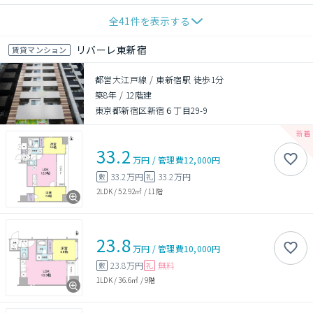
全
41
件を表示する
リバーレ東新宿
賃貸マンション
都営大江戸線 / 東新宿駅 徒歩1分
築8年
/
12階建
東京都新宿区新宿６丁目29-9
33.2
万円
/
管理費
12,000円
33.2万円
33.2万円
敷
礼
2LDK
/
52.92㎡
/
11階
23.8
万円
/
管理費
10,000円
23.8万円
無料
敷
礼
1LDK
/
36.6㎡
/
9階