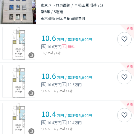
東京メトロ東西線 / 早稲田駅 徒歩7分
築5年
/
5階建
東京都新宿区早稲田鶴巻町
10.6
万円
/
管理費
5,000円
10.6万円
無料
敷
礼
1K
/
25㎡
/
4階
10.6
万円
/
管理費
5,000円
10.6万円
10.6万円
敷
礼
ワンルーム
/
25㎡
/
4階
10.4
万円
/
管理費
5,000円
10.4万円
10.4万円
敷
礼
ワンルーム
/
25㎡
/
1階