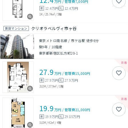
万円
/
管理費
7,000円
12.4万円
12.4万円
敷
礼
1K
/
25.74㎡
/
5階
クリオラベルヴィ市ヶ谷
賃貸マンション
東京メトロ南北線 / 市ケ谷駅 徒歩6分
築9年
/
10階建
東京都新宿区払方町20-1
27.9
万円
/
管理費
15,000円
27.9万円
27.9万円
敷
礼
2LDK
/
27.9㎡
/
1階
19.9
万円
/
管理費
21,000円
19.9万円
29.85万円
敷
礼
1LDK
/
42㎡
/
4階