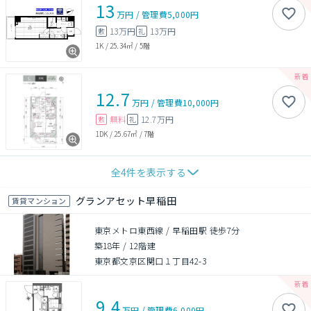
13
万円
/
管理費
5,000円
13万円
13万円
敷
礼
1K
/
25.34㎡
/
5階
12.7
万円
/
管理費
10,000円
無料
12.7万円
敷
礼
1DK
/
25.67㎡
/
7階
全
4
件を表示する
グランアセット早稲田
賃貸マンション
東京メトロ東西線 / 早稲田駅 徒歩7分
築18年
/
12階建
東京都文京区関口１丁目42-3
9.4
万円
/
管理費
6,000円