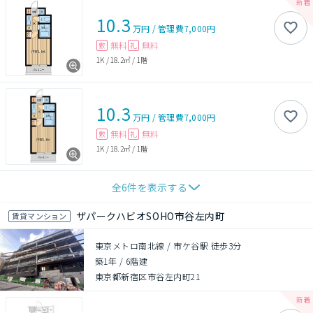
10.3
万円
/
管理費
7,000円
無料
無料
敷
礼
1K
/
18.2㎡
/
1階
10.3
万円
/
管理費
7,000円
無料
無料
敷
礼
1K
/
18.2㎡
/
1階
全
6
件を表示する
ザパークハビオSOHO市谷左内町
賃貸マンション
東京メトロ南北線 / 市ケ谷駅 徒歩3分
築1年
/
6階建
東京都新宿区市谷左内町21