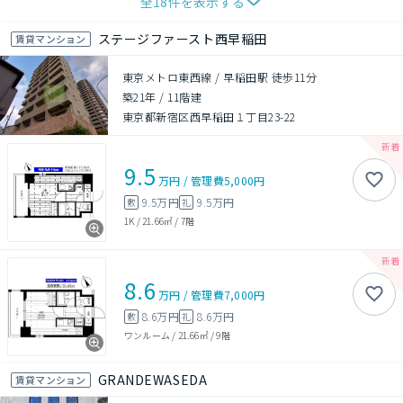
全
18
件を表示する
ステージファースト西早稲田
賃貸マンション
東京メトロ東西線 / 早稲田駅 徒歩11分
築21年
/
11階建
東京都新宿区西早稲田１丁目23-22
9.5
万円
/
管理費
5,000円
9.5万円
9.5万円
敷
礼
1K
/
21.66㎡
/
7階
8.6
万円
/
管理費
7,000円
8.6万円
8.6万円
敷
礼
ワンルーム
/
21.66㎡
/
9階
GRANDEWASEDA
賃貸マンション