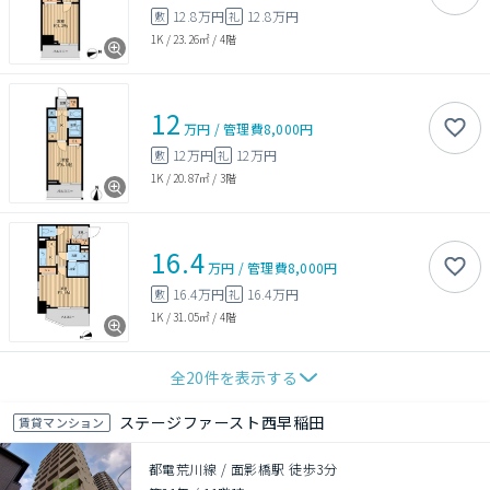
12.8万円
12.8万円
敷
礼
1K
/
23.26㎡
/
4階
12
万円
/
管理費
8,000円
12万円
12万円
敷
礼
1K
/
20.87㎡
/
3階
16.4
万円
/
管理費
8,000円
16.4万円
16.4万円
敷
礼
1K
/
31.05㎡
/
4階
全
20
件を表示する
ステージファースト西早稲田
賃貸マンション
都電荒川線 / 面影橋駅 徒歩3分