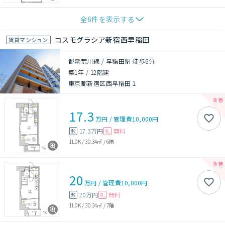
全
6
件を表示する
コスモグラシア新宿西早稲田
賃貸マンション
都電荒川線 / 早稲田駅 徒歩6分
築1年
/
12階建
東京都新宿区西早稲田１
17.3
万円
/
管理費
10,000円
17.3万円
無料
敷
礼
1LDK
/
30.34㎡
/
6階
20
万円
/
管理費
10,000円
20万円
無料
敷
礼
1LDK
/
30.34㎡
/
7階