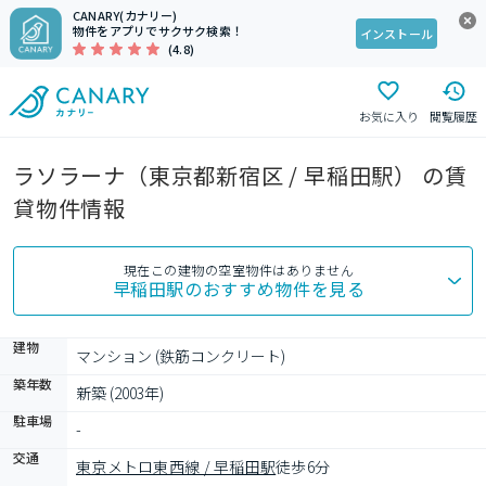
CANARY(カナリー)
物件をアプリでサクサク検索！
インストール
(4.8)
お気に入り
閲覧履歴
ラソラーナ（東京都新宿区 / 早稲田駅） の賃
貸物件情報
現在この建物の空室物件はありません
早稲田駅
のおすすめ物件を見る
建物
マンション (鉄筋コンクリート)
築年数
新築 (2003年)
駐車場
-
交通
東京メトロ東西線 / 早稲田駅
徒歩6分