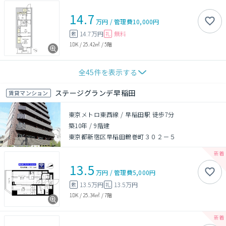
14.7
万円
/
管理費
10,000円
14.7万円
無料
敷
礼
1DK
/
25.42㎡
/
5階
全
45
件を表示する
ステージグランデ早稲田
賃貸マンション
東京メトロ東西線 / 早稲田駅 徒歩7分
築10年
/
9階建
東京都新宿区早稲田鶴巻町３０２－５
13.5
万円
/
管理費
5,000円
13.5万円
13.5万円
敷
礼
1DK
/
25.34㎡
/
7階