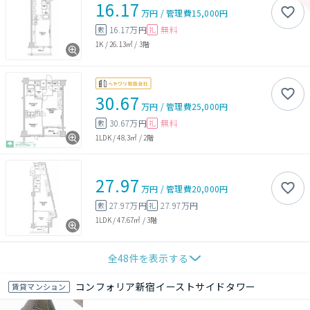
16.17
万円
/
管理費
15,000円
16.17万円
無料
敷
礼
1K
/
26.13㎡
/
3階
30.67
万円
/
管理費
25,000円
30.67万円
無料
敷
礼
1LDK
/
48.3㎡
/
2階
27.97
万円
/
管理費
20,000円
27.97万円
27.97万円
敷
礼
1LDK
/
47.67㎡
/
3階
全
48
件を表示する
コンフォリア新宿イーストサイドタワー
賃貸マンション