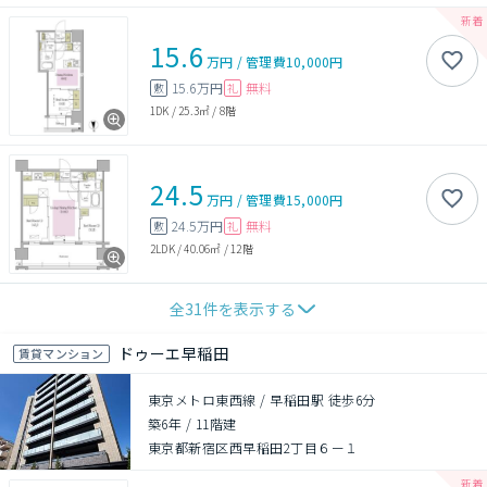
15.6
万円
/
管理費
10,000円
15.6万円
無料
敷
礼
1DK
/
25.3㎡
/
8階
24.5
万円
/
管理費
15,000円
24.5万円
無料
敷
礼
2LDK
/
40.06㎡
/
12階
全
31
件を表示する
ドゥーエ早稲田
賃貸マンション
東京メトロ東西線 / 早稲田駅 徒歩6分
築6年
/
11階建
東京都新宿区西早稲田2丁目６ー１