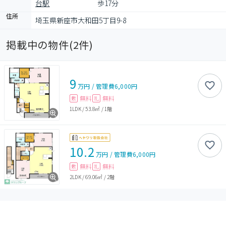
台駅
歩17分
住所
埼玉県新座市大和田5丁目9-8
掲載中の物件(
2
件)
9
万円
/
管理費
6,000円
無料
無料
敷
礼
1LDK
/
53.8㎡
/
1階
10.2
万円
/
管理費
6,000円
無料
無料
敷
礼
2LDK
/
69.06㎡
/
2階