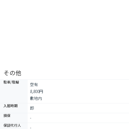
その他
駐車/駐輪
空有

8,800円

敷地内
入居時期
即
損保
-
保証代行人
-