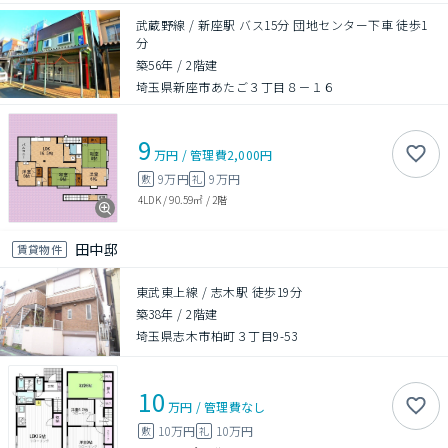
武蔵野線 / 新座駅 バス15分 団地センター下車 徒歩1
分
築56年
/
2階建
埼玉県新座市あたご３丁目８－１６
9
万円
/
管理費
2,000円
9万円
9万円
敷
礼
4LDK
/
90.59㎡
/
2階
田中邸
賃貸物件
東武東上線 / 志木駅 徒歩19分
築38年
/
2階建
埼玉県志木市柏町３丁目9-53
10
万円
/
管理費
なし
10万円
10万円
敷
礼