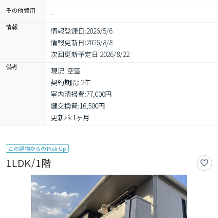
その他費用
-
情報
情報登録日:
2026/5/6
情報更新日:
2026/8/8
次回更新予定日:
2026/8/22
備考
現況: 空室

契約期間: 2年

室内清掃費:77,000円

鍵交換費:16,500円

更新料:1ヶ月
この建物からのPick Up
1LDK/1階