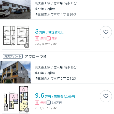
東武東上線 / 志木駅 徒歩11分
築37年
/
2階建
埼玉県志木市本町４丁目10-3
8
万円
/
管理費
なし
無料
無料
敷
礼
3DK
/
61.97㎡
/
1階
アウローラM
賃貸アパート
東武東上線 / 志木駅 徒歩18分
築11年
/
3階建
埼玉県志木市本町２丁目4-23
9.6
万円
/
管理費
4,100円
無料
9.6万円
敷
礼
2LDK
/
61.7㎡
/
2階