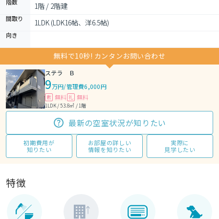
階数
1階 / 2階建
間取り
1LDK (LDK16帖、洋6.5帖)
向き
無料で10秒! カンタンお問い合わせ
ステラ Ｂ
9
万円
/
管理費6,000円
無料
無料
敷
礼
1LDK / 53.8㎡ / 1階
最新の空室状況が知りたい
初期費用が
お部屋の詳しい
実際に
知りたい
情報を知りたい
見学したい
特徴