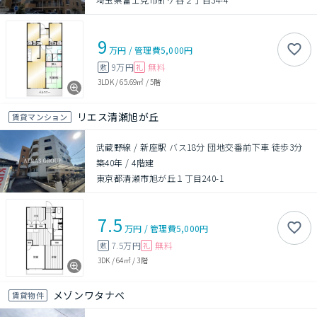
9
万円
/
管理費
5,000円
9万円
無料
敷
礼
3LDK
/
65.69㎡
/
5階
リエス清瀬旭が丘
賃貸マンション
武蔵野線 / 新座駅 バス18分 団地交番前下車 徒歩3分
築40年
/
4階建
東京都清瀬市旭が丘１丁目240-1
7.5
万円
/
管理費
5,000円
7.5万円
無料
敷
礼
3DK
/
64㎡
/
3階
メゾンワタナベ
賃貸物件