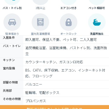
バス・トイレ別
2階以上
エアコン付き
ペット相談可
駐車場あり
室内洗濯機置場
オートロック
洗面所独立
入居条件
即入居可、保証人不要、ペット可、二人入居可
バス・トイレ
追焚機能浴室、浴室乾燥機、バストイレ別、洗面所独
立
キッチン
カウンターキッチン、ガスコンロ対応
室内設備
BS、CATV、床下収納、エアコン、インターネット対
応、フローリング
部屋の特徴
バルコニー
共用部
駐輪場、宅配ボックス
その他の特徴
プロパンガス