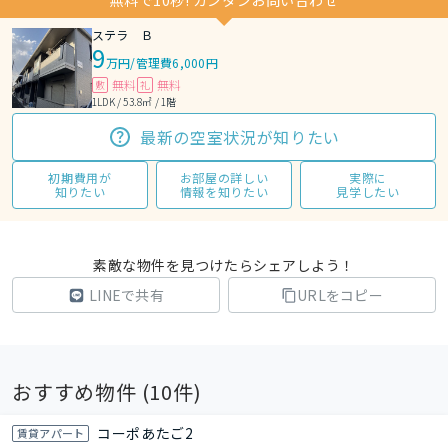
無料で10秒! カンタンお問い合わせ
ステラ Ｂ
9
万円
/
管理費6,000円
無料
無料
敷
礼
1LDK / 53.8㎡ / 1階
最新の空室状況が知りたい
初期費用が
お部屋の詳しい
実際に
知りたい
情報を知りたい
見学したい
素敵な物件を見つけたらシェアしよう！
LINEで共有
URLをコピー
おすすめ物件 (
10
件)
コーポあたご2
賃貸アパート