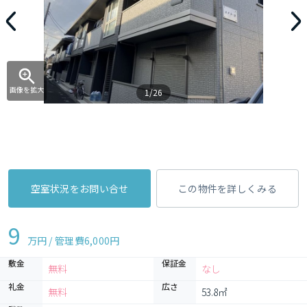
画像を拡大
1/26
空室状況をお問い合せ
この物件を詳しくみる
9
万円 / 管理費
6,000円
敷金
保証金
無料
なし
礼金
広さ
無料
53.8㎡