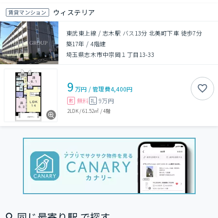
ウィステリア
賃貸マンション
東武東上線 / 志木駅 バス13分 北美町下車 徒歩7分
築17年
/
4階建
埼玉県志木市中宗岡１丁目13-33
9
万円
/
管理費
4,400円
無料
9万円
敷
礼
2LDK
/
61.52㎡
/
4階
同じ最寄り駅 で探す