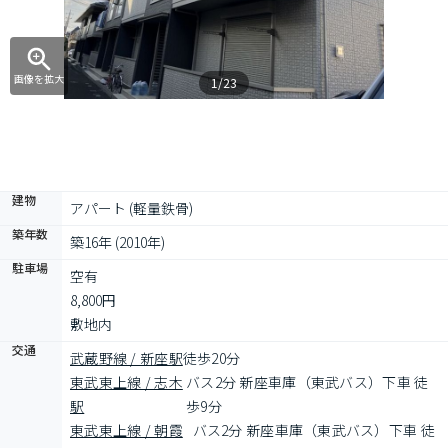
画像を拡大
1/23
建物
アパート (軽量鉄骨)
築年数
築16年 (2010年)
駐車場
空有

8,800円

敷地内
交通
武蔵野線 / 新座駅
徒歩20分
東武東上線 / 志木
バス2分 新座車庫（東武バス）下車 徒
駅
歩9分
東武東上線 / 朝霞
バス2分 新座車庫（東武バス）下車 徒