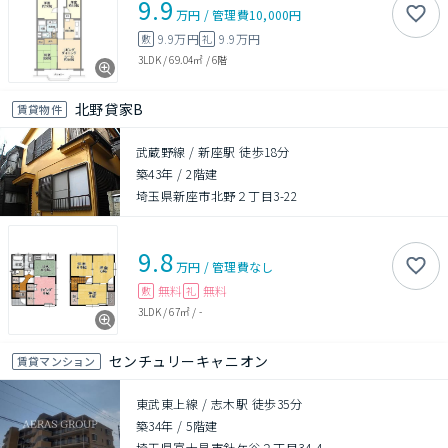
9.9
万円
/
管理費
10,000円
9.9万円
9.9万円
敷
礼
3LDK
/
69.04㎡
/
6階
北野貸家B
賃貸物件
武蔵野線 / 新座駅 徒歩18分
築43年
/
2階建
埼玉県新座市北野２丁目3-22
9.8
万円
/
管理費
なし
無料
無料
敷
礼
3LDK
/
67㎡
/
-
センチュリーキャニオン
賃貸マンション
東武東上線 / 志木駅 徒歩35分
築34年
/
5階建
埼玉県富士見市針ケ谷２丁目34-4