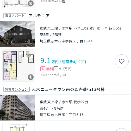
3LDK
/
82.8㎡
/
1階
アルモニア
賃貸アパート
東武東上線 / 志木駅 バス13分 氷川前下車 徒歩5分
築5年
/
3階建
埼玉県志木市中宗岡２丁目16-44
9.1
万円
/
管理費
4,100円
無料
9.1万円
敷
礼
2LDK
/
72.75㎡
/
3階
志木ニュータウン南の森壱番街13号棟
賃貸マンション
東武東上線 / 志木駅 徒歩22分
築46年
/
8階建
埼玉県志木市館１丁目6-13