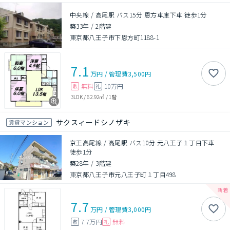
中央線 / 高尾駅 バス15分 恩方車庫下車 徒歩1分
築33年
/
2階建
東京都八王子市下恩方町1188-1
7.1
万円
/
管理費
3,500円
無料
10万円
敷
礼
3LDK
/
62.92㎡
/
1階
サクスィードシノザキ
賃貸マンション
京王高尾線 / 高尾駅 バス10分 元八王子１丁目下車
徒歩1分
築28年
/
3階建
東京都八王子市元八王子町１丁目498
7.7
万円
/
管理費
3,000円
7.7万円
無料
敷
礼