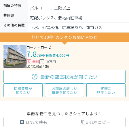
部屋の特徴
バルコニー、二階以上
共用部
宅配ボックス、敷地内駐車場
その他の特徴
下水、公営水道、駐車場あり、都市ガス
無料で10秒! カンタンお問い合わせ
ローテ・ローゼ
7.8
万円
/
管理費4,000円
無料
10万円
敷
礼
1K / 30.03㎡ / 2階
最新の空室状況が知りたい
初期費用が
お部屋の詳しい
実際に
知りたい
情報を知りたい
見学したい
素敵な物件を見つけたらシェアしよう！
LINEで共有
URLをコピー