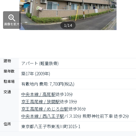
画像を拡大
1/14
建物
アパート (軽量鉄骨)
築年数
築17年 (2009年)
駐車場
有敷地内 費用: 7,700円(税込)
交通
中央本線 / 高尾駅
徒歩10分
京王高尾線 / 狭間駅
徒歩19分
京王高尾線 / めじろ台駅
徒歩36分
中央本線 / 西八王子駅
バス10分 熊野神社前下車 徒歩2分
住所
東京都八王子市東浅川町1015-1