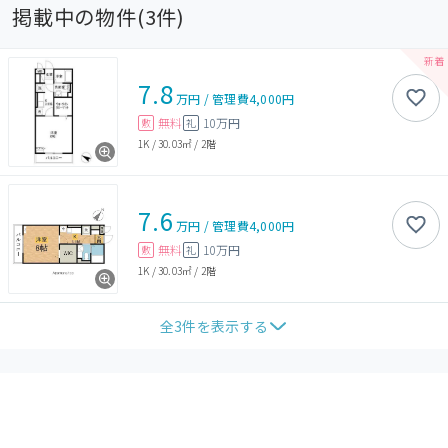
掲載中の物件(
3
件)
7.8
万円
/
管理費
4,000円
無料
10万円
敷
礼
1K
/
30.03㎡
/
2階
7.6
万円
/
管理費
4,000円
無料
10万円
敷
礼
1K
/
30.03㎡
/
2階
全
3
件を表示する