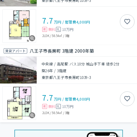
東京都八王子市長房町1039-3
7.7
万円
/
管理費
4,000円
無料
10万円
敷
礼
2LDK
/
58.54㎡
/
3階
八王子市長房町 3階建 2000年築
賃貸アパート
中央線 / 高尾駅 バス10分 城山手下車 徒歩2分
築26年
/
3階建
東京都八王子市長房町1039-3
7.7
万円
/
管理費
4,000円
無料
10万円
敷
礼
2LDK
/
58.54㎡
/
3階