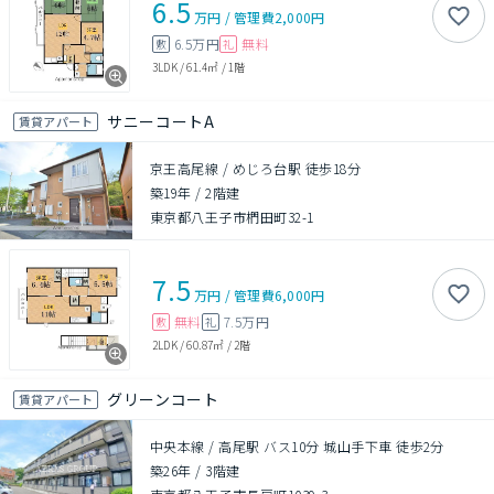
6.5
万円
/
管理費
2,000円
6.5万円
無料
敷
礼
3LDK
/
61.4㎡
/
1階
サニーコートA
賃貸アパート
京王高尾線 / めじろ台駅 徒歩18分
築19年
/
2階建
東京都八王子市椚田町32-1
7.5
万円
/
管理費
6,000円
無料
7.5万円
敷
礼
2LDK
/
60.87㎡
/
2階
グリーンコート
賃貸アパート
中央本線 / 高尾駅 バス10分 城山手下車 徒歩2分
築26年
/
3階建