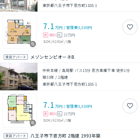
東京都八王子市下恩方町1188-1
7.1
万円
/
管理費
3,500円
無料
10万円
敷
礼
3LDK
/
62.92㎡
/
1階
メゾンセンピオーネB
賃貸アパート
中央本線 / 高尾駅 バス15分 恩方車庫下車 徒歩1分
築33年
/
2階建
東京都八王子市下恩方町1188-1
7.1
万円
/
管理費
3,500円
無料
10万円
敷
礼
3LDK
/
62.92㎡
/
1階
八王子市下恩方町 2階建 1993年築
賃貸アパート