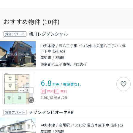
おすすめ物件 (
10
件)
横川レジデンシャル
賃貸アパート
中央本線 / 西八王子駅 バス8分 中央道八王子バス停
下下車 徒歩6分
築51年
/
3階建
東京都八王子市横川町918-7
6.8
万円
/
管理費
なし
無料
無料
敷
礼
1LDK
/
81.98㎡
/
2階
メゾンセンピオーネAB
賃貸アパート
中央本線 / 高尾駅 バス15分 恩方車庫下車 徒歩1分
築33年
/
2階建