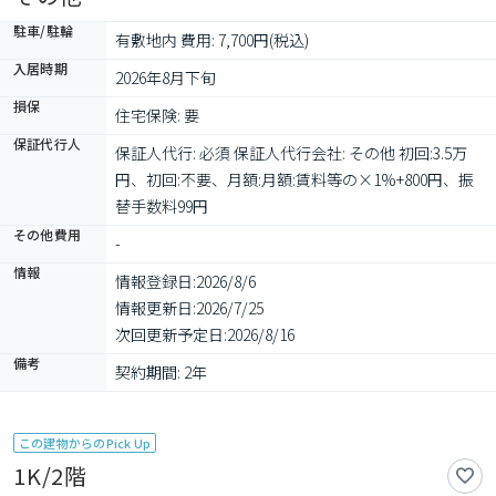
駐車/駐輪
有敷地内 費用: 7,700円(税込)
入居時期
2026年8月下旬
損保
住宅保険: 要
保証代行人
保証人代行: 必須 保証人代行会社: その他 初回:3.5万
円、初回:不要、月額:月額:賃料等の×1%+800円、振
替手数料99円
その他費用
-
情報
情報登録日:
2026/8/6
情報更新日:
2026/7/25
次回更新予定日:
2026/8/16
備考
契約期間: 2年
この建物からのPick Up
1K/2階