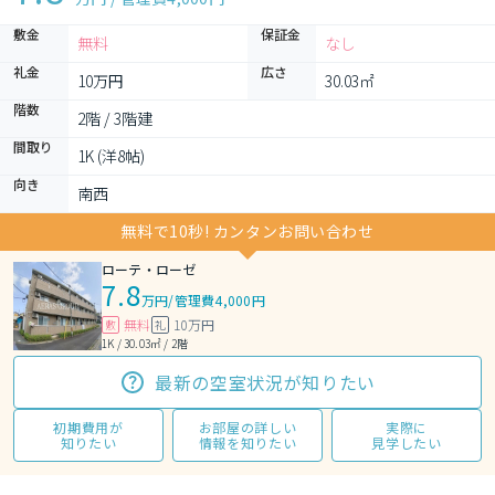
敷金
保証金
無料
なし
礼金
広さ
10万円
30.03㎡
階数
2階 / 3階建
間取り
1K (洋8帖)
向き
南西
無料で10秒! カンタンお問い合わせ
ローテ・ローゼ
7.8
万円
/
管理費4,000円
無料
10万円
敷
礼
1K / 30.03㎡ / 2階
最新の空室状況が知りたい
初期費用が
お部屋の詳しい
実際に
知りたい
情報を知りたい
見学したい