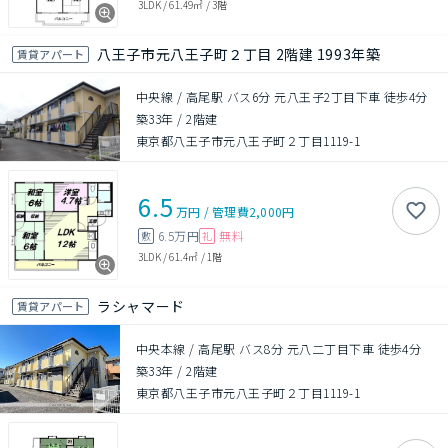
3LDK
/
61.49㎡
/
3階
八王子市元八王子町２丁目 2階建 1993年築
賃貸アパート
中央線 / 高尾駅 バス6分 元八王子2丁目下車 徒歩4分
築33年
/
2階建
東京都八王子市元八王子町２丁目1119-1
6.5
万円
/
管理費
2,000円
6.5万円
無料
敷
礼
3LDK
/
61.4㎡
/
1階
ラシャマード
賃貸アパート
中央本線 / 高尾駅 バス8分 元八二丁目下車 徒歩4分
築33年
/
2階建
東京都八王子市元八王子町２丁目1119-1