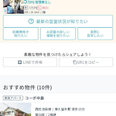
5
万円
/
管理費なし
5万円
無料
敷
礼
1DK / 24.24㎡ / 2階
最新の空室状況が知りたい
初期費用が
お部屋の詳しい
実際に
知りたい
情報を知りたい
見学したい
素敵な物件を見つけたらシェアしよう！
LINEで共有
URLをコピー
おすすめ物件 (
10
件)
コーポ中島
賃貸アパート
西武池袋線 / 東久留米駅 徒歩15分
築36年
/
2階建