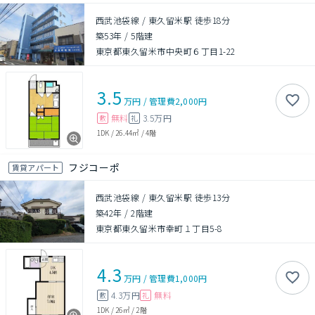
西武池袋線 / 東久留米駅 徒歩18分
築53年
/
5階建
東京都東久留米市中央町６丁目1-22
3.5
万円
/
管理費
2,000円
無料
3.5万円
敷
礼
1DK
/
26.44㎡
/
4階
フジコーポ
賃貸アパート
西武池袋線 / 東久留米駅 徒歩13分
築42年
/
2階建
東京都東久留米市幸町１丁目5-8
4.3
万円
/
管理費
1,000円
4.3万円
無料
敷
礼
1DK
/
26㎡
/
2階