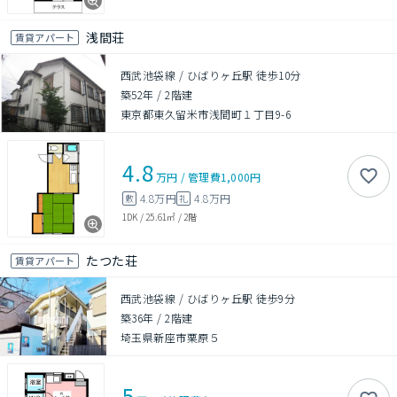
浅間荘
賃貸アパート
西武池袋線 / ひばりヶ丘駅 徒歩10分
築52年
/
2階建
東京都東久留米市浅間町１丁目9-6
4.8
万円
/
管理費
1,000円
4.8万円
4.8万円
敷
礼
1DK
/
25.61㎡
/
2階
たつた荘
賃貸アパート
西武池袋線 / ひばりヶ丘駅 徒歩9分
築36年
/
2階建
埼玉県新座市栗原５
5