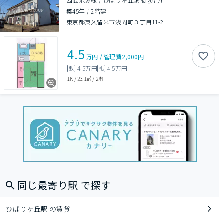
西武池袋線 / ひばりヶ丘駅 徒歩7分
築45年
/
2階建
東京都東久留米市浅間町３丁目11-2
4.5
万円
/
管理費
2,000円
4.5万円
4.5万円
敷
礼
1K
/
23.1㎡
/
2階
同じ最寄り駅 で探す
ひばりヶ丘駅 の賃貸