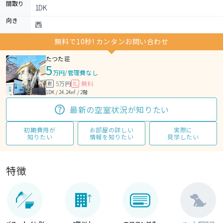
間取り
1DK 
向き
西
無料で10秒! カンタンお問い合わせ
たつた荘
5
万円
/
管理費なし
5万円
無料
敷
礼
1DK / 24.24㎡ / 2階
最新の空室状況が知りたい
初期費用が
お部屋の詳しい
実際に
知りたい
情報を知りたい
見学したい
特徴