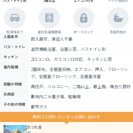
バス・トイレ別
2階以上
エアコン付き
ペット相談可
駐車場あり
室内洗濯機置場
オートロック
洗面所独立
入居条件
即入居可、保証人不要
バス・トイレ
追焚機能浴室、浴室に窓、バストイレ別
キッチン
2口コンロ、ガスコンロ対応、キッチンに窓
室内設備
2面採光、全居室収納、エアコン、押入、フローリン
グ、全居室フローリング、全居室洋室
部屋の特徴
角住戸、バルコニー、二階以上、最上階、陽当り良好
共用部
敷地内ごみ置き場、駐輪場
その他の特徴
都市ガス
無料で10秒! カンタンお問い合わせ
たつた荘