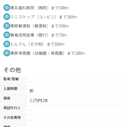
貫井歯科医院（病院）まで380m
ミニストップ（コンビニ）まで160m
栗原郵便局（郵便局）まで300m
青梅信用金庫（銀行）まで70m
とんでん（その他）まで380m
栗原保育園（幼稚園・保育園）まで280m
その他
駐車/駐輪
-
入居時期
即
損保
2.2万円2年
保証代行人
-
その他費用
-
情報