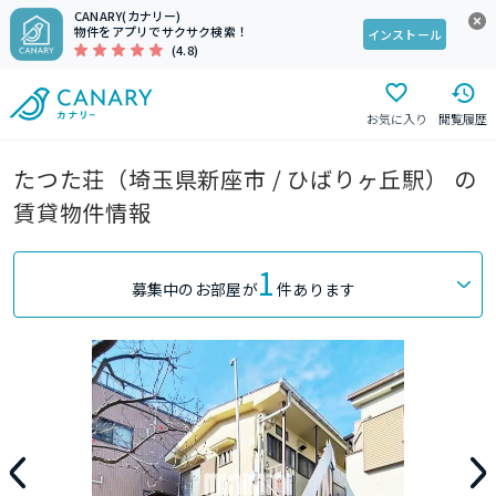
CANARY(カナリー)
物件をアプリでサクサク検索！
インストール
(4.8)
お気に入り
閲覧履歴
たつた荘（埼玉県新座市 / ひばりヶ丘駅） の
賃貸物件情報
1
募集中のお部屋が
件あります