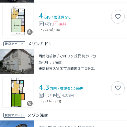
4
万円
/
管理費
なし
4万円
無料
敷
礼
1K
/
23.5㎡
/
1階
メゾンミドリ
賃貸アパート
西武池袋線 / ひばりヶ丘駅 徒歩12分
築43年
/
2階建
東京都東久留米市浅間町３丁目9-21
4.3
万円
/
管理費
2,000円
4.3万円
4.3万円
敷
礼
1K
/
23.14㎡
/
2階
メゾン浅間
賃貸アパート