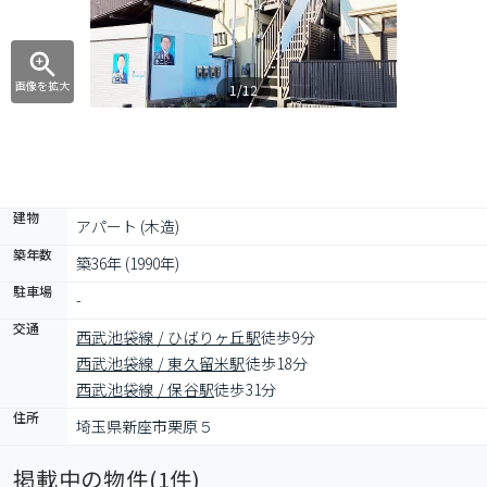
画像を拡大
1/12
建物
アパート (木造)
築年数
築36年 (1990年)
駐車場
-
交通
西武池袋線 / ひばりヶ丘駅
徒歩9分
西武池袋線 / 東久留米駅
徒歩18分
西武池袋線 / 保谷駅
徒歩31分
住所
埼玉県新座市栗原５
掲載中の物件(
1
件)