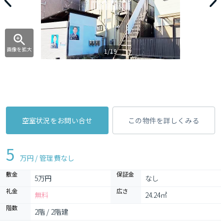
画像を拡大
1/19
空室状況をお問い合せ
この物件を詳しくみる
5
万円 / 管理費
なし
敷金
保証金
5万円
なし
礼金
広さ
無料
24.24㎡
階数
2階 / 2階建