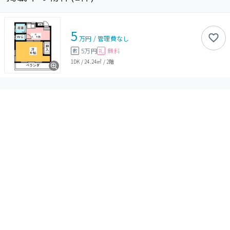
5
万円
/
管理費
なし
5万円
無料
敷
礼
1DK
/
24.24㎡
/
2階