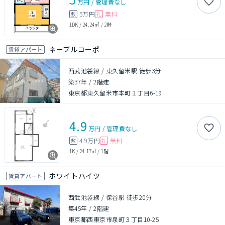
万円
/
管理費
なし
5万円
無料
敷
礼
1DK
/
24.24㎡
/
2階
ネーブルコーポ
賃貸アパート
西武池袋線 / 東久留米駅 徒歩3分
築37年
/
2階建
東京都東久留米市本町１丁目6-19
4.9
万円
/
管理費
なし
4.9万円
無料
敷
礼
1K
/
24.17㎡
/
1階
ホワイトハイツ
賃貸アパート
西武池袋線 / 保谷駅 徒歩20分
築45年
/
2階建
東京都西東京市泉町３丁目10-25