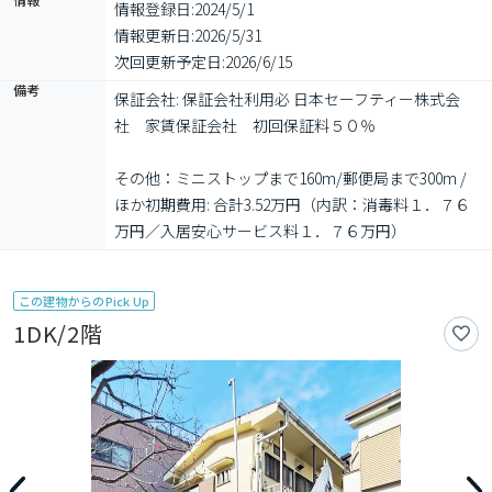
情報登録日:
2024/5/1
情報更新日:
2026/5/31
次回更新予定日:
2026/6/15
備考
保証会社: 保証会社利用必 日本セーフティー株式会
社　家賃保証会社　初回保証料５０％

その他：ミニストップまで160m/郵便局まで300m / 
ほか初期費用: 合計3.52万円（内訳：消毒料１．７６
万円／入居安心サービス料１．７６万円）
この建物からのPick Up
1DK/2階