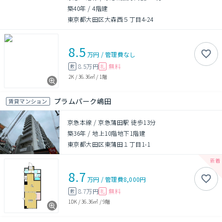
築40年
/
4階建
東京都大田区大森西５丁目4-24
8.5
万円
/
管理費
なし
8.5万円
無料
敷
礼
2K
/
36.36㎡
/
1階
プラムパーク嶋田
賃貸マンション
京急本線 / 京急蒲田駅 徒歩13分
築36年
/
地上10階地下1階建
東京都大田区東蒲田１丁目1-1
8.7
万円
/
管理費
8,000円
8.7万円
無料
敷
礼
1DK
/
36.36㎡
/
9階