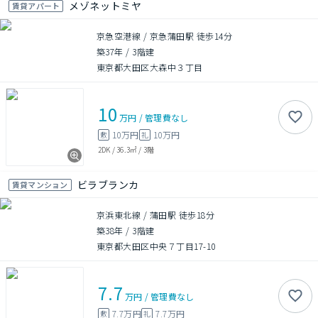
メゾネットミヤ
賃貸アパート
京急空港線 / 京急蒲田駅 徒歩14分
築37年
/
3階建
東京都大田区大森中３丁目
10
万円
/
管理費
なし
10万円
10万円
敷
礼
2DK
/
36.3㎡
/
3階
ビラブランカ
賃貸マンション
京浜東北線 / 蒲田駅 徒歩18分
築38年
/
3階建
東京都大田区中央７丁目17-10
7.7
万円
/
管理費
なし
7.7万円
7.7万円
敷
礼