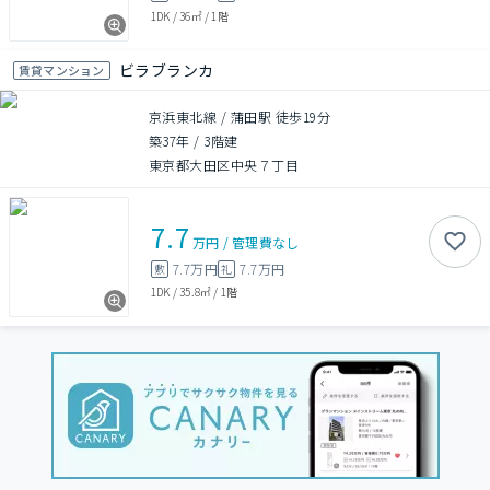
1DK
/
36㎡
/
1階
ビラブランカ
賃貸マンション
京浜東北線 / 蒲田駅 徒歩19分
築37年
/
3階建
東京都大田区中央７丁目
7.7
万円
/
管理費
なし
7.7万円
7.7万円
敷
礼
1DK
/
35.8㎡
/
1階