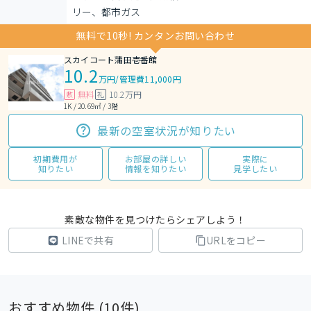
リー、都市ガス
無料で10秒! カンタンお問い合わせ
スカイコート蒲田壱番館
10.2
万円
/
管理費11,000円
無料
10.2万円
敷
礼
1K / 20.69㎡ / 3階
最新の空室状況が知りたい
初期費用が
お部屋の詳しい
実際に
知りたい
情報を知りたい
見学したい
素敵な物件を見つけたらシェアしよう！
LINEで共有
URLをコピー
おすすめ物件 (
10
件)