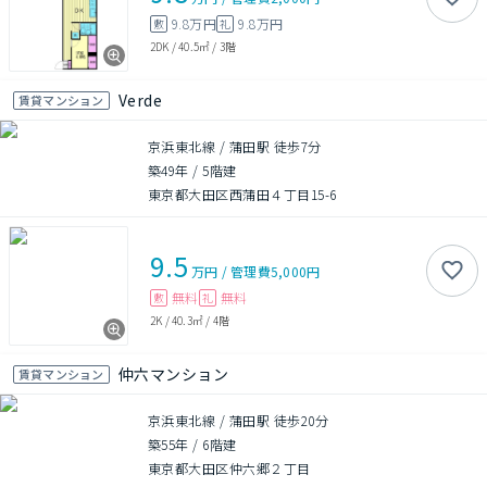
9.8万円
9.8万円
敷
礼
2DK
/
40.5㎡
/
3階
Verde
賃貸マンション
京浜東北線 / 蒲田駅 徒歩7分
築49年
/
5階建
東京都大田区西蒲田４丁目15-6
9.5
万円
/
管理費
5,000円
無料
無料
敷
礼
2K
/
40.3㎡
/
4階
仲六マンション
賃貸マンション
京浜東北線 / 蒲田駅 徒歩20分
築55年
/
6階建
東京都大田区仲六郷２丁目