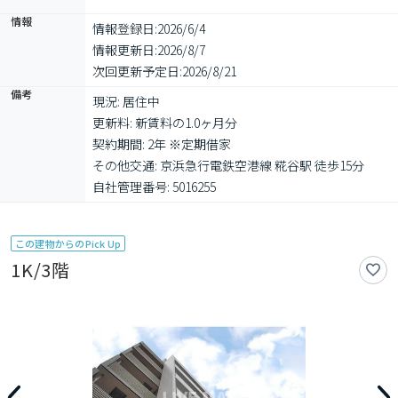
情報
情報登録日:
2026/6/4
情報更新日:
2026/8/7
次回更新予定日:
2026/8/21
備考
現況: 居住中

更新料: 新賃料の1.0ヶ月分

契約期間: 2年 ※定期借家

その他交通: 京浜急行電鉄空港線 糀谷駅 徒歩15分

自社管理番号: 5016255
この建物からのPick Up
1K/3階