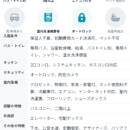
バス・トイレ別
2階以上
エアコン付き
ペット相談可
駐車場あり
室内洗濯機置場
オートロック
洗面所独立
入居条件
保証人不要、初期費用カード決済可、ペット不可
バス・トイレ
専用バス、浴室乾燥機、給湯、バストイレ別、専用ト
イレ、シャワー、温水洗浄便座
キッチン
2口コンロ、システムキッチン、ガスコンロ対応
セキュリティ
オートロック、防犯カメラ
室内設備
クロゼット、照明付、家具・家電付、ネット使用料不
要、冷蔵庫付、エアコン、インターネット対応、室内
洗濯置、フローリング、シューズボックス
部屋の特徴
バルコニー、二階以上
共用部
エレベーター、宅配ボックス
その他の特徴
下水、公営水道、定期借家、デザイナーズ、バリアフ