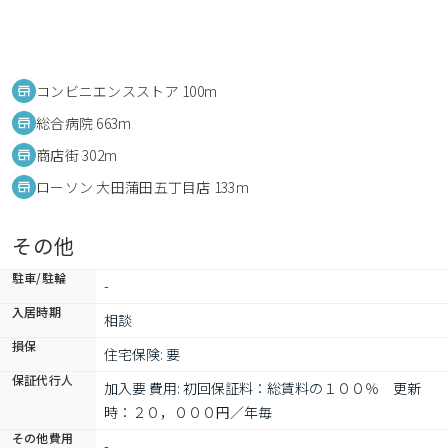
コンビニエンスストア 100m
総合病院 663m
商店街 302m
ローソン 大田蒲田五丁目店 133m
その他
駐車/駐輪
-
入居時期
相談
損保
住宅保険: 要
保証代行人
加入要 費用: 初回保証料：総賃料の１００％　更新
時：２０，０００円／年毎　
その他費用
-