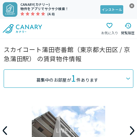
CANARY(カナリー)
物件をアプリでサクサク検索！
インストール
(4.8)
お気に入り
閲覧履歴
スカイコート蒲田壱番館（東京都大田区 / 京
急蒲田駅） の賃貸物件情報
1
募集中のお部屋が
件あります