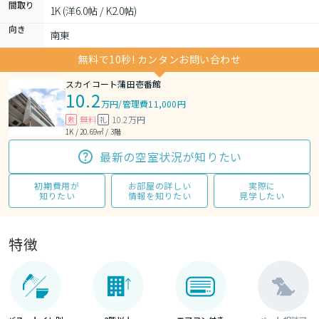
間取り
1K (洋6.0帖 / K2.0帖)
向き
南東
無料で10秒! カンタンお問い合わせ
スカイコート蒲田壱番館
10.2
万円
/
管理費11,000円
無料
10.2万円
敷
礼
1K / 20.69㎡ / 3階
最新の空室状況が知りたい
初期費用が
お部屋の詳しい
実際に
知りたい
情報を知りたい
見学したい
特徴