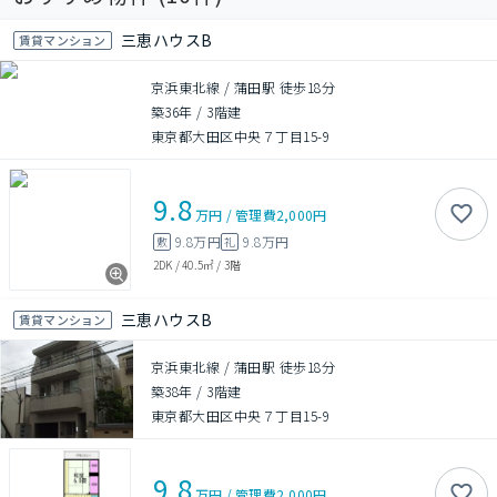
三恵ハウスB
賃貸マンション
京浜東北線 / 蒲田駅 徒歩18分
築36年
/
3階建
東京都大田区中央７丁目15-9
9.8
万円
/
管理費
2,000円
9.8万円
9.8万円
敷
礼
2DK
/
40.5㎡
/
3階
三恵ハウスB
賃貸マンション
京浜東北線 / 蒲田駅 徒歩18分
築38年
/
3階建
東京都大田区中央７丁目15-9
9.8
万円
/
管理費
2,000円