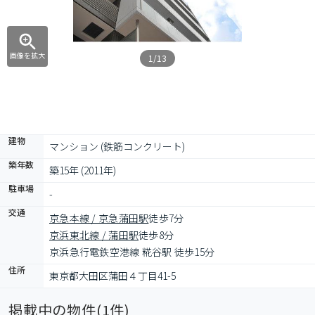
画像を拡大
1/13
建物
マンション (鉄筋コンクリート)
築年数
築15年 (2011年)
駐車場
-
交通
京急本線 / 京急蒲田駅
徒歩7分
京浜東北線 / 蒲田駅
徒歩8分
京浜急行電鉄空港線 糀谷駅 徒歩15分
住所
東京都大田区蒲田４丁目41-5
掲載中の物件(
1
件)