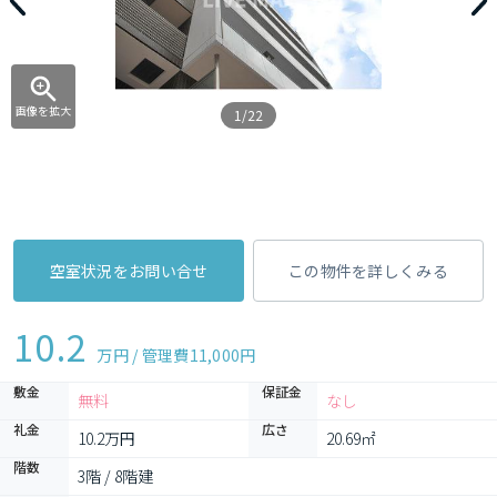
画像を拡大
1/22
空室状況をお問い合せ
この物件を詳しくみる
10.2
万円 / 管理費
11,000円
敷金
保証金
無料
なし
礼金
広さ
10.2万円
20.69㎡
階数
3階 / 8階建