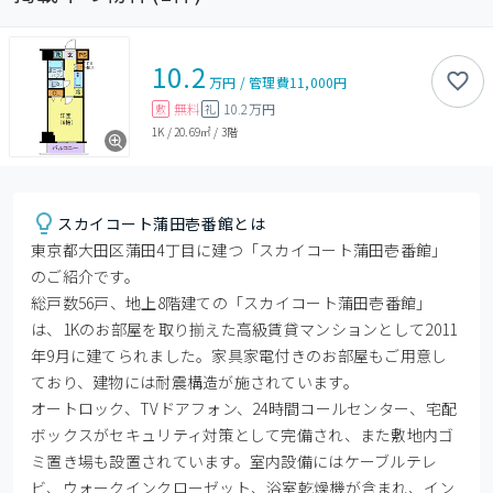
10.2
万円
/
管理費
11,000円
無料
10.2万円
敷
礼
1K
/
20.69㎡
/
3階
スカイコート蒲田壱番館とは
東京都大田区蒲田4丁目に建つ「スカイコート蒲田壱番館」
のご紹介です。

総戸数56戸、地上8階建ての「スカイコート蒲田壱番館」
は、1Kのお部屋を取り揃えた高級賃貸マンションとして2011
年9月に建てられました。家具家電付きのお部屋もご用意し
ており、建物には耐震構造が施されています。

オートロック、TVドアフォン、24時間コールセンター、宅配
ボックスがセキュリティ対策として完備され、また敷地内ゴ
ミ置き場も設置されています。室内設備にはケーブルテレ
ビ、ウォークインクローゼット、浴室乾燥機が含まれ、イン