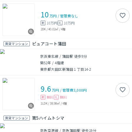
10
万円
/
管理費
なし
10万円
10万円
敷
礼
2DK
/
40.02㎡
/
4階
ピュアコート蒲田
賃貸マンション
京浜東北線 / 蒲田駅 徒歩9分
築52年
/
4階建
東京都大田区新蒲田１丁目14-2
9.6
万円
/
管理費
3,000円
無料
無料
敷
礼
1LDK
/
38.98㎡
/
4階
第5ハイムトシマ
賃貸マンション
京急空港線 / 京急蒲田駅 徒歩19分