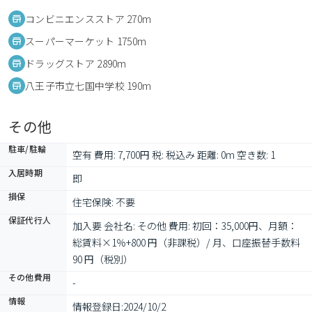
コンビニエンスストア 270m
スーパーマーケット 1750m
ドラッグストア 2890m
八王子市立七国中学校 190m
その他
駐車/駐輪
空有 費用: 7,700円 税: 税込み 距離: 0m 空き数: 1
入居時期
即
損保
住宅保険: 不要
保証代行人
加入要 会社名: その他 費用: 初回：35,000円、月額：
総賃料×1％+800 円（非課税）/ 月、口座振替手数料
90 円（税別）
その他費用
-
情報
情報登録日:
2024/10/2