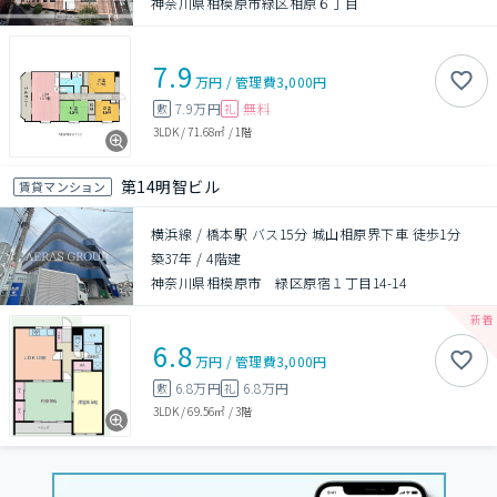
神奈川県相模原市緑区相原６丁目
7.9
万円
/
管理費
3,000円
7.9万円
無料
敷
礼
3LDK
/
71.68㎡
/
1階
第14明智ビル
賃貸マンション
横浜線 / 橋本駅 バス15分 城山相原界下車 徒歩1分
築37年
/
4階建
神奈川県相模原市 緑区原宿１丁目14-14
6.8
万円
/
管理費
3,000円
6.8万円
6.8万円
敷
礼
3LDK
/
69.56㎡
/
3階