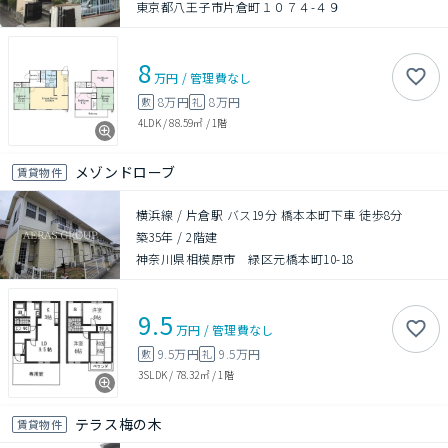
東京都八王子市片倉町１０７４-４９
8
万円
/
管理費
なし
8万円
8万円
敷
礼
4LDK
/
88.59㎡
/
1階
メゾンドローブ
賃貸物件
横浜線 / 片倉駅 バス19分 橋本本町下車 徒歩8分
築35年
/
2階建
神奈川県相模原市 緑区元橋本町10-18
9.5
万円
/
管理費
なし
9.5万円
9.5万円
敷
礼
3SLDK
/
78.32㎡
/
1階
テラス梅の木
賃貸物件