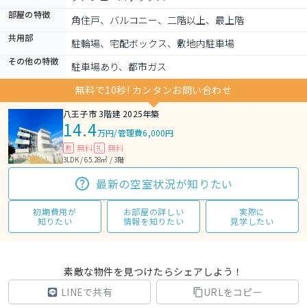
部屋の特徴
角住戸、バルコニー、二階以上、最上階
共用部
駐輪場、宅配ボックス、敷地内駐車場
その他の特徴
駐車場あり、都市ガス
無料で10秒! カンタンお問い合わせ
八王子市 3階建 2025年築
14.4
万円
/
管理費6,000円
無料
無料
敷
礼
3LDK / 65.28㎡ / 3階
最新の空室状況が知りたい
初期費用が
お部屋の詳しい
実際に
知りたい
情報を知りたい
見学したい
素敵な物件を見つけたらシェアしよう！
LINEで共有
URLをコピー