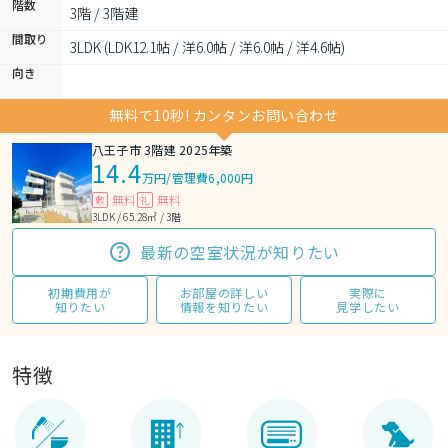
階数
3階 / 3階建
間取り
3LDK (LDK12.1帖 / 洋6.0帖 / 洋6.0帖 / 洋4.6帖)
向き
無料で10秒! カンタンお問い合わせ
八王子市 3階建 2025年築
14.4
万円
/
管理費6,000円
無料
無料
敷
礼
3LDK / 65.28㎡ / 3階
最新の空室状況が知りたい
初期費用が
お部屋の詳しい
実際に
知りたい
情報を知りたい
見学したい
特徴