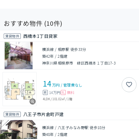
おすすめ物件 (
10
件)
西橋本1丁目貸家
賃貸物件
横浜線 / 相原駅 徒歩33分
築42年
/
2階建
神奈川県相模原市 緑区西橋本１丁目17-3
14
万円
/
管理費
なし
14万円
無料
敷
礼
4LDK
/
101.02㎡
/
1階
八王子市片倉町戸建
賃貸物件
横浜線 / 八王子みなみ野駅 徒歩18分
築48年
/
2階建