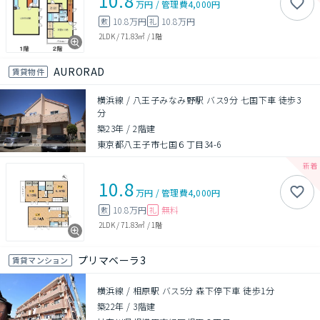
10.8
万円
/
管理費
4,000円
10.8万円
10.8万円
敷
礼
2LDK
/
71.83㎡
/
1階
AURORAD
賃貸物件
横浜線 / 八王子みなみ野駅 バス9分 七国下車 徒歩3
分
築23年
/
2階建
東京都八王子市七国６丁目34-6
10.8
万円
/
管理費
4,000円
10.8万円
無料
敷
礼
2LDK
/
71.83㎡
/
1階
プリマベーラ3
賃貸マンション
横浜線 / 相原駅 バス5分 森下停下車 徒歩1分
築22年
/
3階建