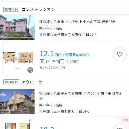
コンステラシオン
賃貸物件
横浜線 / 片倉駅 バス7分 上小比企下車 徒歩16分
築27年
/
2階建
東京都八王子市みなみ野３丁目31-7
12.1
万円
/
管理費
4,000円
12.1万円
12.1万円
敷
礼
3LDK
/
72.03㎡
/
1階
アウローラ
賃貸物件
横浜線 / 八王子みなみ野駅 バス6分 七国下車 徒歩2
分
築23年
/
2階建
東京都八王子市七国６丁目34-6