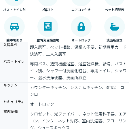
バス・トイレ別
2階以上
エアコン付き
ペット相談可
駐車場あり
室内洗濯機置場
オートロック
洗面所独立
入居条件
即入居可、ペット相談、保証人不要、初期費用カード
決済可、二人入居可
バス・トイレ
専用バス、追焚機能浴室、浴室乾燥機、給湯、バスト
イレ別、シャワー付洗面化粧台、専用トイレ、シャワ
ー、温水洗浄便座、洗面所独立
キッチン
カウンターキッチン、システムキッチン、3口以上コ
ンロ
セキュリティ
オートロック
室内設備
クロゼット、光ファイバー、ネット使用料不要、エア
コン、インターネット対応、室内洗濯置、フローリン
グ、シューズボックス