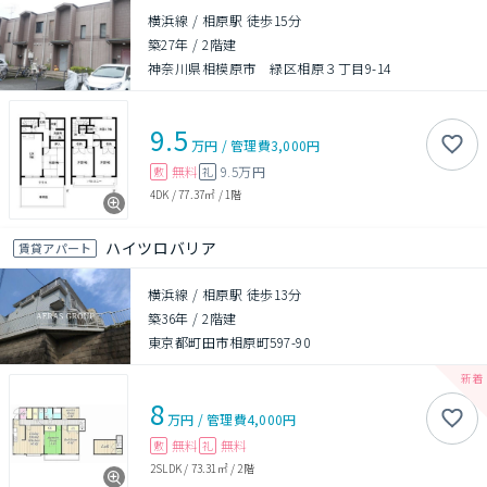
横浜線 / 相原駅 徒歩15分
築27年
/
2階建
神奈川県相模原市 緑区相原３丁目9-14
9.5
万円
/
管理費
3,000円
無料
9.5万円
敷
礼
4DK
/
77.37㎡
/
1階
ハイツロバリア
賃貸アパート
横浜線 / 相原駅 徒歩13分
築36年
/
2階建
東京都町田市相原町597-90
8
万円
/
管理費
4,000円
無料
無料
敷
礼
2SLDK
/
73.31㎡
/
2階