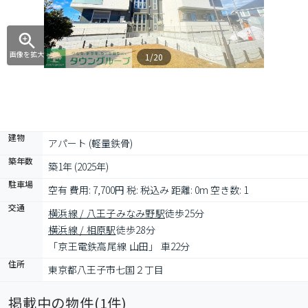
画像を拡大
1/20
建物
アパート (軽量鉄骨)
築年数
築1年 (2025年)
駐車場
空有 費用: 7,700円 税: 税込み 距離: 0m 空き数: 1
交通
横浜線 / 八王子みなみ野駅
徒歩25分
横浜線 / 相原駅
徒歩28分
「京王電鉄高尾線 山田」 車22分
住所
東京都八王子市七国２丁目
掲載中の物件(
1
件)