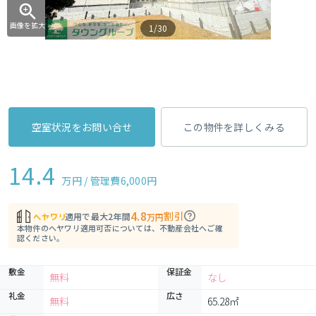
画像を拡大
1/30
空室状況をお問い合せ
この物件を詳しくみる
14.4
万円 / 管理費
6,000円
4.8
割引
適用で最大2年間
万円
本物件のヘヤワリ適用可否については、不動産会社へご確
認ください。
敷金
保証金
無料
なし
礼金
広さ
無料
65.28㎡