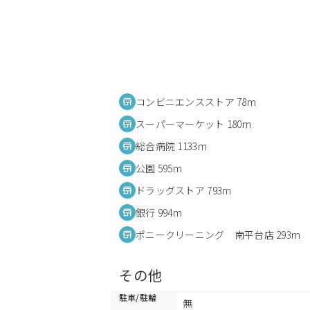
コンビニエンスストア 78m
スーパーマーケット 180m
総合病院 1133m
公園 595m
ドラッグストア 793m
銀行 994m
ポニークリーニング 南平台店 293m
その他
駐車/駐輪
無