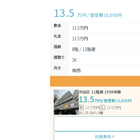
13.5
万円 / 管理費
10,000円
敷金
13.5万円
礼金
13.5万円
階数
8階 / 11階建
間取り
1K 
向き
南西
渋谷区 11階建 1998年築
13.5
万円
/
管理費10,000円
13.5万円
13.5万円
敷
礼
1K / 25.33㎡ / 8階
初期費用が