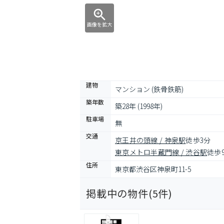
画像を拡大
建物
マンション (鉄骨鉄筋)
築年数
築28年 (1998年)
駐車場
無
交通
京王井の頭線 / 神泉駅
徒歩3分
東京メトロ半蔵門線 / 渋谷駅
徒歩
住所
東京都渋谷区神泉町11-5
掲載中の物件(
5
件)