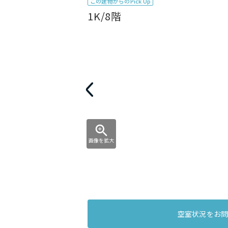
この建物からのPick Up
1K/8階
画像を拡大
空室状況をお