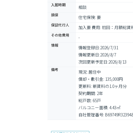
入居時期
相談
損保
住宅保険: 要
保証代行人
加入要 費用: 初回：月額総賃
その他費用
-
情報
情報登録日:
2026/7/31
情報更新日:
2026/8/7
次回更新予定日:
2026/8/13
備考
現況: 居住中

償却・敷引金: 135,000円

更新料: 新賃料の1.0ヶ月分

契約期間: 2年

総戸数: 65戸

バルコニー面積: 4.43㎡

自社管理番号: B69749R32394