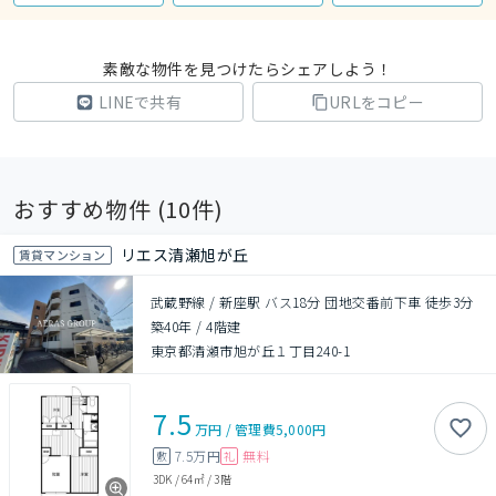
素敵な物件を見つけたらシェアしよう！
LINEで共有
URLをコピー
おすすめ物件 (
10
件)
リエス清瀬旭が丘
賃貸マンション
武蔵野線 / 新座駅 バス18分 団地交番前下車 徒歩3分
築40年
/
4階建
東京都清瀬市旭が丘１丁目240-1
7.5
万円
/
管理費
5,000円
7.5万円
無料
敷
礼
3DK
/
64㎡
/
3階