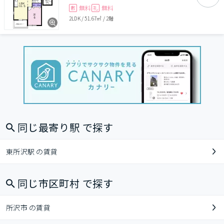
無料
無料
敷
礼
2LDK
/
51.67㎡
/
2階
同じ最寄り駅 で探す
東所沢駅 の賃貸
同じ市区町村 で探す
所沢市 の賃貸