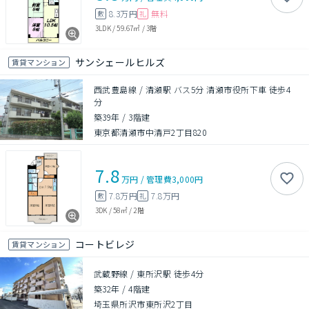
8.3万円
無料
敷
礼
3LDK
/
59.67㎡
/
3階
サンシェールヒルズ
賃貸マンション
西武豊島線 / 清瀬駅 バス5分 清瀬市役所下車 徒歩4
分
築39年
/
3階建
東京都清瀬市中清戸2丁目820
7.8
万円
/
管理費
3,000円
7.8万円
7.8万円
敷
礼
3DK
/
58㎡
/
2階
コートビレジ
賃貸マンション
武蔵野線 / 東所沢駅 徒歩4分
築32年
/
4階建
埼玉県所沢市東所沢2丁目