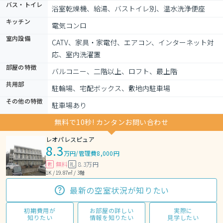
バス・トイレ
浴室乾燥機、給湯、バストイレ別、温水洗浄便座
キッチン
電気コンロ
室内設備
CATV、家具・家電付、エアコン、インターネット対
応、室内洗濯置
部屋の特徴
バルコニー、二階以上、ロフト、最上階
共用部
駐輪場、宅配ボックス、敷地内駐車場
その他の特徴
駐車場あり
無料で10秒! カンタンお問い合わせ
レオパレスピュア
8.3
万円
/
管理費8,000円
無料
8.3万円
敷
礼
1K / 19.87㎡ / 3階
最新の空室状況が知りたい
初期費用が
お部屋の詳しい
実際に
知りたい
情報を知りたい
見学したい