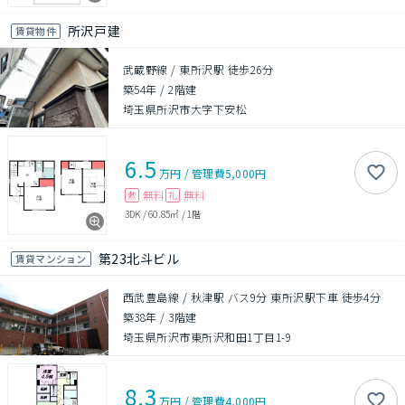
所沢戸建
賃貸物件
武蔵野線 / 東所沢駅 徒歩26分
築54年
/
2階建
埼玉県所沢市大字下安松
6.5
万円
/
管理費
5,000円
無料
無料
敷
礼
3DK
/
60.85㎡
/
1階
第23北斗ビル
賃貸マンション
西武豊島線 / 秋津駅 バス9分 東所沢駅下車 徒歩4分
築38年
/
3階建
埼玉県所沢市東所沢和田1丁目1-9
8.3
万円
/
管理費
4,000円