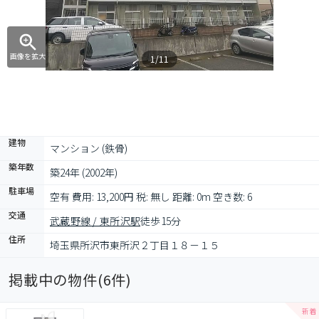
画像を拡大
1/11
建物
マンション (鉄骨)
築年数
築24年 (2002年)
駐車場
空有 費用: 13,200円 税: 無し 距離: 0m 空き数: 6
交通
武蔵野線 / 東所沢駅
徒歩15分
住所
埼玉県所沢市東所沢２丁目１８－１５
掲載中の物件(
6
件)