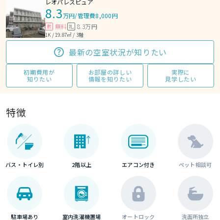
レオパレスピュア
8.3
万円
/
管理費8,000円
無料
8.3万円
敷
礼
1K / 19.87㎡ / 3階
最新の空室状況が知りたい
初期費用が
お部屋の詳しい
実際に
知りたい
情報を知りたい
見学したい
特徴
バス・トイレ別
2階以上
エアコン付き
ペット相談可
駐車場あり
室内洗濯機置場
オートロック
洗面所独立