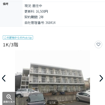
備考
現況: 居住中

更新料: 16,500円

契約期間: 2年

自社管理番号: 368414
この建物からのPick Up
1K/3階
画像を拡大
1/16