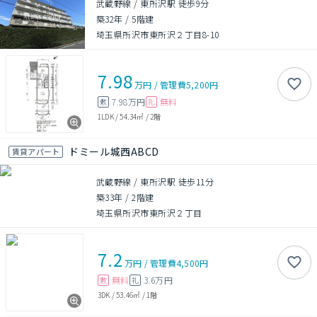
武蔵野線 / 東所沢駅 徒歩9分
築32年
/
5階建
埼玉県所沢市東所沢２丁目8-10
7.98
万円
/
管理費
5,200円
7.98万円
無料
敷
礼
1LDK
/
54.34㎡
/
2階
ドミール城西ABCD
賃貸アパート
武蔵野線 / 東所沢駅 徒歩11分
築33年
/
2階建
埼玉県所沢市東所沢２丁目
7.2
万円
/
管理費
4,500円
無料
3.6万円
敷
礼
3DK
/
53.46㎡
/
1階