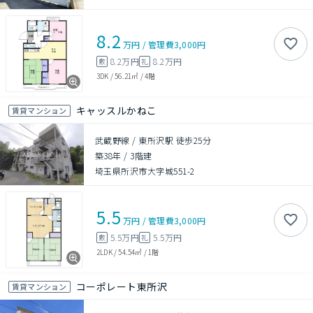
8.2
万円
/
管理費
3,000円
8.2万円
8.2万円
敷
礼
3DK
/
56.21㎡
/
4階
キャッスルかねこ
賃貸マンション
武蔵野線 / 東所沢駅 徒歩25分
築38年
/
3階建
埼玉県所沢市大字城551-2
5.5
万円
/
管理費
3,000円
5.5万円
5.5万円
敷
礼
2LDK
/
54.54㎡
/
1階
コーポレート東所沢
賃貸マンション