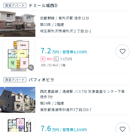
ドミール城西D
賃貸アパート
武蔵野線 / 東所沢駅 徒歩11分
築33年
/
2階建
埼玉県所沢市東所沢２丁目18-1
7.2
万円
/
管理費
4,500円
無料
3.6万円
敷
礼
3DK
/
53.46㎡
/
1階
パフィオビラ
賃貸アパート
西武豊島線 / 清瀬駅 バス7分 気象衛星センター下車
徒歩3分
築24年
/
2階建
東京都清瀬市中清戸3丁目250-7
7.6
万円
/
管理費
2,800円