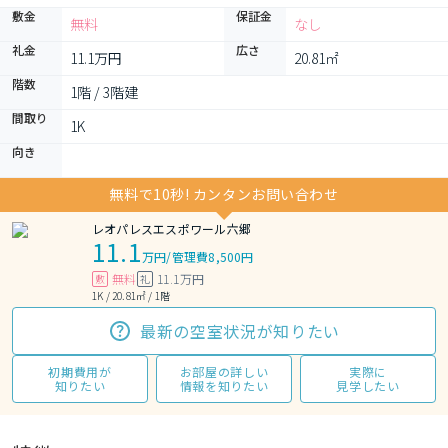
敷金
保証金
無料
なし
礼金
広さ
11.1万円
20.81㎡
階数
1階 / 3階建
間取り
1K 
向き
無料で10秒! カンタンお問い合わせ
レオパレスエスポワール六郷
11.1
万円
/
管理費8,500円
無料
11.1万円
敷
礼
1K / 20.81㎡ / 1階
最新の空室状況が知りたい
初期費用が
お部屋の詳しい
実際に
知りたい
情報を知りたい
見学したい