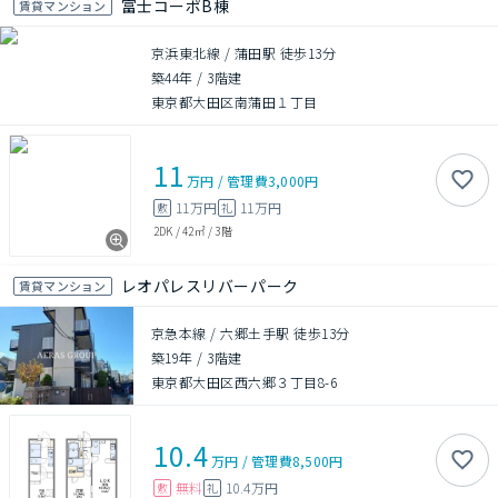
富士コーポB棟
賃貸マンション
京浜東北線 / 蒲田駅 徒歩13分
築44年
/
3階建
東京都大田区南蒲田１丁目
11
万円
/
管理費
3,000円
11万円
11万円
敷
礼
2DK
/
42㎡
/
3階
レオパレスリバーパーク
賃貸マンション
京急本線 / 六郷土手駅 徒歩13分
築19年
/
3階建
東京都大田区西六郷３丁目8-6
10.4
万円
/
管理費
8,500円
無料
10.4万円
敷
礼