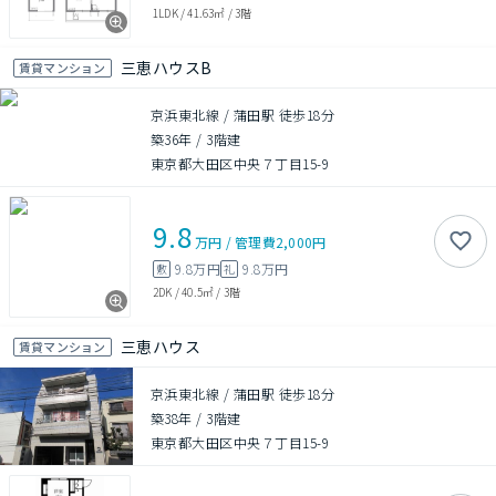
1LDK
/
41.63㎡
/
3階
三恵ハウスB
賃貸マンション
京浜東北線 / 蒲田駅 徒歩18分
築36年
/
3階建
東京都大田区中央７丁目15-9
9.8
万円
/
管理費
2,000円
9.8万円
9.8万円
敷
礼
2DK
/
40.5㎡
/
3階
三恵ハウス
賃貸マンション
京浜東北線 / 蒲田駅 徒歩18分
築38年
/
3階建
東京都大田区中央７丁目15-9