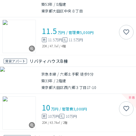
築53年
/
8階建
東京都大田区中央８丁目
11.5
万円
/
管理費
5,000円
11.5万円
11.5万円
敷
礼
2DK
/
47.7㎡
/
4階
リバティハウスB棟
賃貸アパート
京急本線 / 六郷土手駅 徒歩9分
築33年
/
2階建
東京都大田区西六郷３丁目17-10
10
万円
/
管理費
3,000円
10万円
10万円
敷
礼
2DK
/
43.74㎡
/
2階