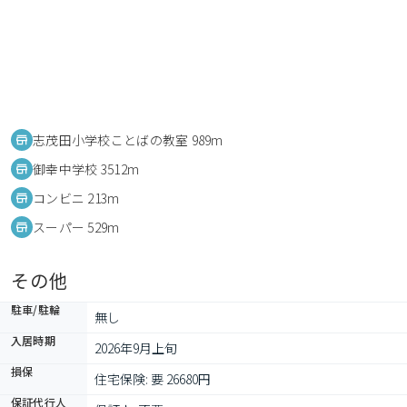
志茂田小学校ことばの教室 989m
御幸中学校 3512m
コンビニ 213m
スーパー 529m
その他
駐車/駐輪
無し
入居時期
2026年9月上旬
損保
住宅保険: 要 26680円
保証代行人