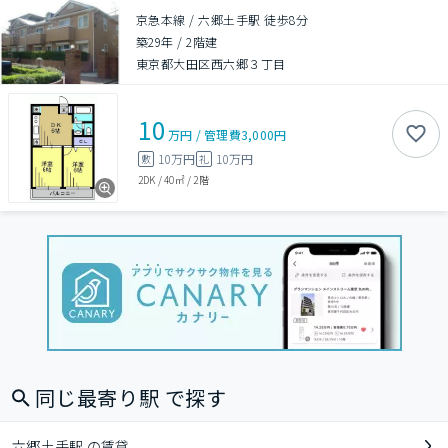
京急本線 / 六郷土手駅 徒歩8分
築29年
/
2階建
東京都大田区西六郷３丁目
10
万円
/
管理費
3,000円
10万円
10万円
敷
礼
2DK
/
40㎡
/
2階
同じ最寄り駅 で探す
六郷土手駅 の賃貸