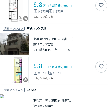
9.8
万円
/
管理費
2,000円
9.8万円
9.8万円
敷
礼
2DK
/
40.5㎡
/
3階
三恵ハウスB
賃貸マンション
京浜東北線 / 蒲田駅 徒歩18分
築38年
/
3階建
東京都大田区中央７丁目15-9
9.8
万円
/
管理費
2,000円
9.8万円
9.8万円
敷
礼
2DK
/
40.5㎡
/
3階
Verde
賃貸マンション
京浜東北線 / 蒲田駅 徒歩7分
築49年
/
5階建