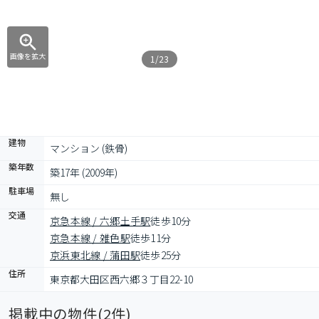
画像を拡大
1/23
建物
マンション (鉄骨)
築年数
築17年 (2009年)
駐車場
無し
交通
京急本線 / 六郷土手駅
徒歩10分
京急本線 / 雑色駅
徒歩11分
京浜東北線 / 蒲田駅
徒歩25分
住所
東京都大田区西六郷３丁目22-10
掲載中の物件(
2
件)