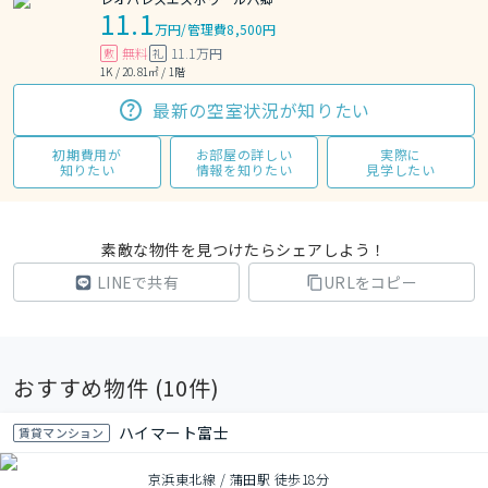
11.1
万円
/
管理費8,500円
無料
11.1万円
敷
礼
1K / 20.81㎡ / 1階
最新の空室状況が知りたい
初期費用が
お部屋の詳しい
実際に
知りたい
情報を知りたい
見学したい
素敵な物件を見つけたらシェアしよう！
LINEで共有
URLをコピー
おすすめ物件 (
10
件)
ハイマート富士
賃貸マンション
京浜東北線 / 蒲田駅 徒歩18分