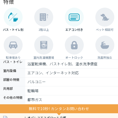
特徴
バス・トイレ別
2階以上
エアコン付き
ペット相談可
駐車場あり
室内洗濯機置場
オートロック
洗面所独立
バス・トイレ
浴室乾燥機、バストイレ別、温水洗浄便座
室内設備
エアコン、インターネット対応
部屋の特徴
バルコニー
共用部
駐輪場
その他の特徴
都市ガス
無料で10秒! カンタンお問い合わせ
レオパレスエスポワール六郷