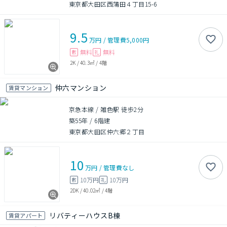
東京都大田区西蒲田４丁目15-6
9.5
万円
/
管理費
5,000円
無料
無料
敷
礼
2K
/
40.3㎡
/
4階
仲六マンション
賃貸マンション
京急本線 / 雑色駅 徒歩2分
築55年
/
6階建
東京都大田区仲六郷２丁目
10
万円
/
管理費
なし
10万円
10万円
敷
礼
2DK
/
40.02㎡
/
4階
リバティーハウスB棟
賃貸アパート