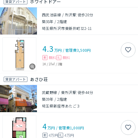
ホワイトドアー
賃貸アパート
西武池袋線 / 所沢駅 徒歩20分
築38年
/
2階建
埼玉県所沢市東新井町322-11
4.3
万円
/
管理費
3,500円
無料
無料
敷
礼
1K
/
27㎡
/
1階
あさひ荘
賃貸アパート
武蔵野線 / 東所沢駅 徒歩44分
築39年
/
2階建
埼玉県新座市あたご３
4
万円
/
管理費
1,000円
4万円
4万円
敷
礼