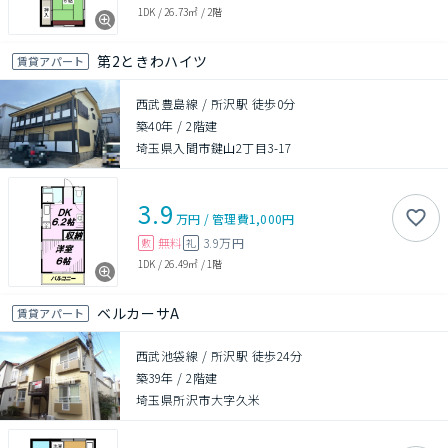
1DK
/
26.73㎡
/
2階
第2ときわハイツ
賃貸アパート
西武豊島線 / 所沢駅 徒歩0分
築40年
/
2階建
埼玉県入間市鍵山2丁目3-17
3.9
万円
/
管理費
1,000円
無料
3.9万円
敷
礼
1DK
/
26.49㎡
/
1階
ベルカーサA
賃貸アパート
西武池袋線 / 所沢駅 徒歩24分
築39年
/
2階建
埼玉県所沢市大字久米