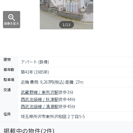
画像を拡大
1/13
建物
アパート (鉄骨)
築年数
築41年 (1985年)
駐車場
近隣 費用: 9,267円(税込) 距離: 27m
交通
武蔵野線 / 東所沢駅
徒歩3分
西武池袋線 / 秋津駅
徒歩44分
西武池袋線 / 清瀬駅
徒歩45分
住所
埼玉県所沢市東所沢和田２丁目5-5
掲載中の物件(
2
件)