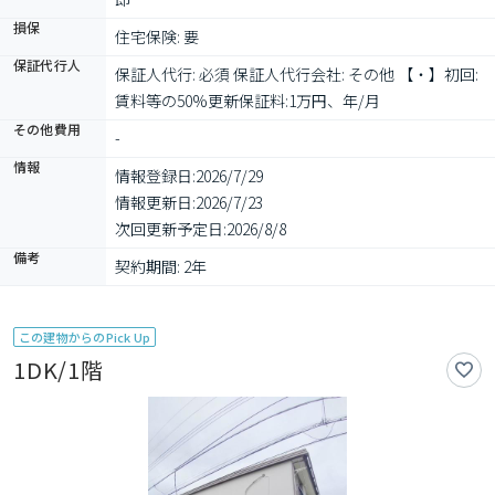
損保
住宅保険: 要
保証代行人
保証人代行: 必須 保証人代行会社: その他 【・】初回:
賃料等の50%更新保証料:1万円、年/月
その他費用
-
情報
情報登録日:
2026/7/29
情報更新日:
2026/7/23
次回更新予定日:
2026/8/8
備考
契約期間: 2年
この建物からのPick Up
1DK/1階