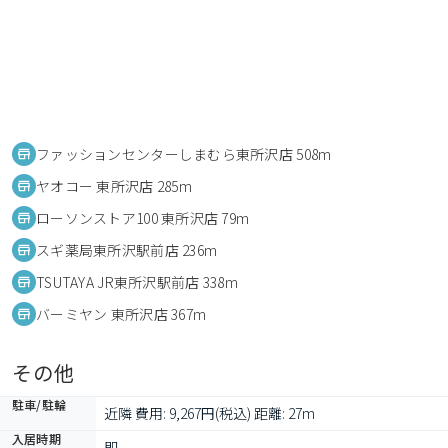
ファッションセンターしまむら東所沢店 508m
ヤオコー 東所沢店 285m
ローソンストア100 東所沢店 79m
スギ薬局東所沢駅前店 236m
TSUTAYA JR東所沢駅前店 338m
バーミヤン 東所沢店 367m
その他
駐車/駐輪
近隣 費用: 9,267円(税込) 距離: 27m
入居時期
即