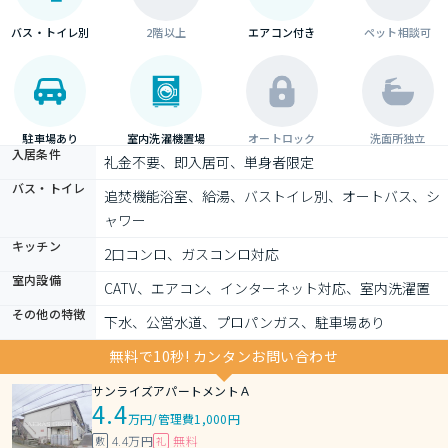
バス・トイレ別
2階以上
エアコン付き
ペット相談可
駐車場あり
室内洗濯機置場
オートロック
洗面所独立
入居条件
礼金不要、即入居可、単身者限定
バス・トイレ
追焚機能浴室、給湯、バストイレ別、オートバス、シ
ャワー
キッチン
2口コンロ、ガスコンロ対応
室内設備
CATV、エアコン、インターネット対応、室内洗濯置
その他の特徴
下水、公営水道、プロパンガス、駐車場あり
無料で10秒! カンタンお問い合わせ
サンライズアパートメントＡ
4.4
万円
/
管理費1,000円
4.4万円
無料
敷
礼