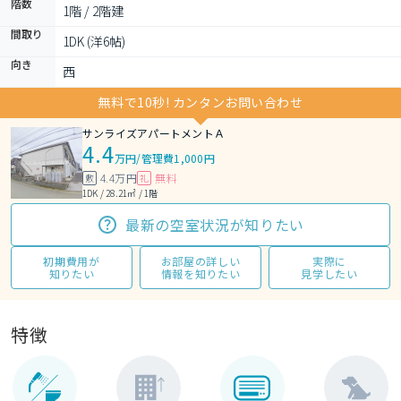
階数
1階 / 2階建
間取り
1DK (洋6帖)
向き
西
無料で10秒! カンタンお問い合わせ
サンライズアパートメントＡ
4.4
万円
/
管理費1,000円
4.4万円
無料
敷
礼
1DK / 28.21㎡ / 1階
最新の空室状況が知りたい
初期費用が
お部屋の詳しい
実際に
知りたい
情報を知りたい
見学したい
特徴