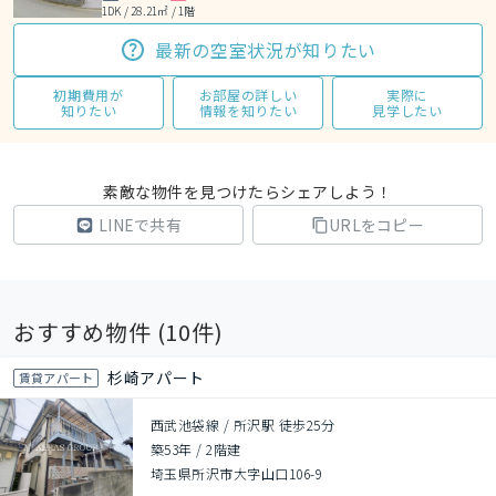
1DK / 28.21㎡ / 1階
最新の空室状況が知りたい
初期費用が
お部屋の詳しい
実際に
知りたい
情報を知りたい
見学したい
素敵な物件を見つけたらシェアしよう！
LINEで共有
URLをコピー
おすすめ物件 (
10
件)
杉崎アパート
賃貸アパート
西武池袋線 / 所沢駅 徒歩25分
築53年
/
2階建
埼玉県所沢市大字山口106-9