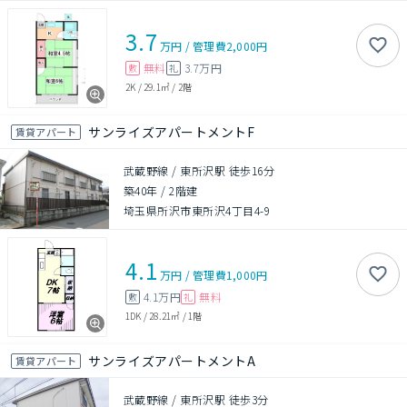
3.7
万円
/
管理費
2,000円
無料
3.7万円
敷
礼
2K
/
29.1㎡
/
2階
サンライズアパートメントF
賃貸アパート
武蔵野線 / 東所沢駅 徒歩16分
築40年
/
2階建
埼玉県所沢市東所沢4丁目4-9
4.1
万円
/
管理費
1,000円
4.1万円
無料
敷
礼
1DK
/
28.21㎡
/
1階
サンライズアパートメントA
賃貸アパート
武蔵野線 / 東所沢駅 徒歩3分