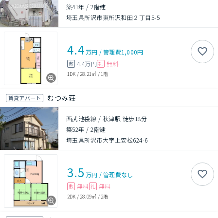
築41年
/
2階建
埼玉県所沢市東所沢和田２丁目5-5
4.4
万円
/
管理費
1,000円
4.4万円
無料
敷
礼
1DK
/
28.21㎡
/
1階
むつみ荘
賃貸アパート
西武池袋線 / 秋津駅 徒歩18分
築52年
/
2階建
埼玉県所沢市大字上安松624-6
3.5
万円
/
管理費
なし
無料
無料
敷
礼
2DK
/
28.09㎡
/
2階