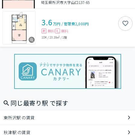
埼玉県所沢市大字山口137-65
3.6
万円
/
管理費
2,000円
無料
無料
敷
礼
1DK
/
23.18㎡
/
1階
同じ最寄り駅 で探す
東所沢駅 の賃貸
秋津駅 の賃貸