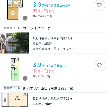
3.9
万円
/
管理費
1,000円
無料
無料
敷
礼
1DK
/
26.4㎡
/
2階
サンライズコーポ
賃貸アパート
西武池袋線 / 秋津駅 徒歩28分
築41年
/
2階建
東京都清瀬市中里３丁目1725-2
3.9
万円
/
管理費
なし
無料
無料
敷
礼
1K
/
24.3㎡
/
2階
所沢市大字山口 2階建 1988年築
賃貸アパート
西武池袋線 / 所沢駅 徒歩28分
築38年
/
2階建