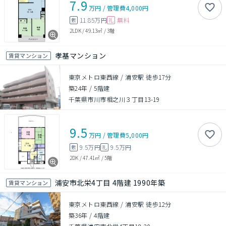
7.9
万円
/
管理費
4,000円
11.85万円
無料
敷
礼
2LDK
/
49.13㎡
/
3階
孝基マンション
賃貸マンション
東京メトロ東西線 / 浦安駅 徒歩17分
築24年
/
5階建
千葉県市川市相之川３丁目13-19
9.5
万円
/
管理費
5,000円
9.5万円
9.5万円
敷
礼
2DK
/
47.41㎡
/
5階
浦安市北栄4丁目 4階建 1990年築
賃貸マンション
東京メトロ東西線 / 浦安駅 徒歩12分
築36年
/
4階建