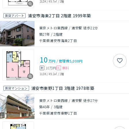
2LDK
/
49.7㎡
/
1階
浦安市海楽2丁目 2階建 1999年築
賃貸アパート
東京メトロ東西線 / 浦安駅 徒歩21分
築27年
/
2階建
千葉県浦安市海楽2丁目
10
万円
/
管理費
5,000円
10万円
無料
敷
礼
1LDK
/
49.2㎡
/
1階
浦安市東野1丁目 3階建 1978年築
賃貸マンション
東京メトロ東西線 / 浦安駅 徒歩27分
築48年
/
3階建
千葉県浦安市東野1丁目