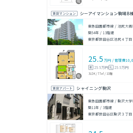
シーアイマンション駒場B
賃貸マンション
東急田園都市線 / 池尻大橋
築54年
/
13階建
東京都世田谷区池尻４丁目
25.5
万円
/
管理費
10,
25.5万円
25.5万円
敷
礼
3LDK
/
77㎡
/
10階
シャイニング駒沢
賃貸アパート
東急田園都市線 / 駒沢大学
築11年
/
3階建
東京都世田谷区駒沢３丁目