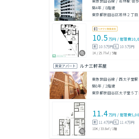
東急世田谷線 / 若林駅 徒歩
築4年
/
8階建
東京都世田谷区若林２丁目17
10.5
万円
/
管理費
10,
10.5万円
10.5万円
敷
礼
1K
/
25.77㎡
/
5階
ルナ三軒茶屋
賃貸アパート
東急世田谷線 / 西太子堂駅
築8年
/
2階建
東京都世田谷区太子堂５丁目3
11.4
万円
/
管理費
5,0
11.4万円
11.4万円
敷
礼
1DK
/
33.8㎡
/
1階