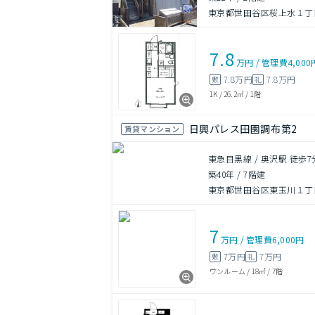
東京都世田谷区桜上水１丁
7.8
万円
/
管理費
4,000
7.8万円
7.8万円
敷
礼
1K
/
26.2㎡
/
1階
日興パレス田園調布第2
賃貸マンション
東急目黒線 / 奥沢駅 徒歩7
築40年
/
7階建
東京都世田谷区東玉川１丁
7
万円
/
管理費
6,000円
7万円
7万円
敷
礼
ワンルーム
/
18㎡
/
7階