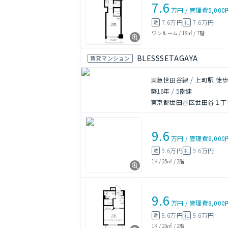
7.6
万円
/
管理費
5,000
7.6万円
7.6万円
敷
礼
ワンルーム
/
18㎡
/
7階
BLESSSETAGAYA
賃貸マンション
東急世田谷線 / 上町駅 徒歩
築16年
/
5階建
東京都世田谷区世田谷１丁
9.6
万円
/
管理費
8,000
9.6万円
9.6万円
敷
礼
1K
/
25㎡
/
2階
9.6
万円
/
管理費
8,000
9.6万円
9.6万円
敷
礼
1K
/
25㎡
/
2階