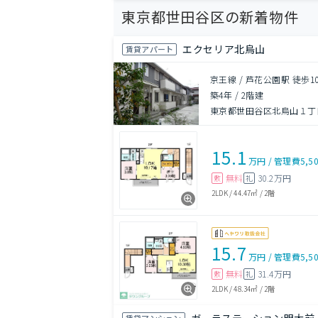
東京都世田谷区の新着物件
エクセリア北烏山
賃貸アパート
京王線 / 芦花公園駅 徒歩1
築4年
/
2階建
東京都世田谷区北烏山１丁
15.1
万円
/
管理費
5,5
無料
30.2万円
敷
礼
2LDK
/
44.47㎡
/
2階
15.7
万円
/
管理費
5,5
無料
31.4万円
敷
礼
2LDK
/
48.34㎡
/
2階
賃貸マンション