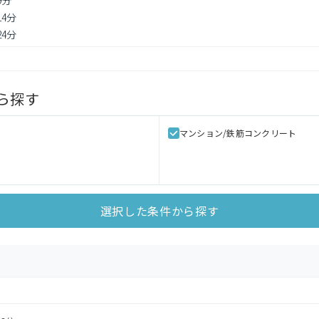
9分
14分
24分
ら探す
マンション/鉄筋コンクリート
選択した条件から探す