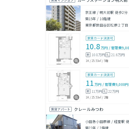
ガーラステーション明大前
京王線 / 明大前駅 徒歩2分
築15年
/
10階建
東京都世田谷区松原２丁目
家賃カード決済可
10.8
万円
/
管理費
9,0
10.8万円
21.6万円
敷
礼
1K
/
25.53㎡
/
5階
家賃カード決済可
11
万円
/
管理費
9,000円
11万円
22万円
敷
礼
1K
/
25.53㎡
/
2階
クレールみつわ
賃貸アパート
小田急小田原線 / 経堂駅 徒
築22年
/
2階建