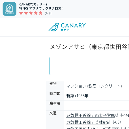
CANARY(カナリー)
物件をアプリでサクサク検索！
(4.8)
メゾンアサヒ（東京都世田谷区
建物
マンション (鉄筋コンクリート)
築年数
新築 (1986年)
駐車場
-
交通
東急世田谷線 / 西太子堂駅
徒歩4
東急世田谷線 / 若林駅
徒歩6分