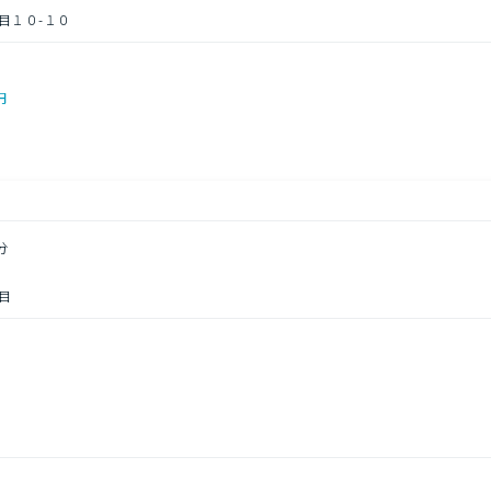
目１０-１０
円
分
目