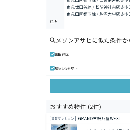
東急田園都市線 / 三軒茶屋駅
徒歩
東急世田谷線 / 松陰神社前駅
徒歩
東急田園都市線 / 駒沢大学駅
徒歩
住所
メゾンアサヒ
に似た条件か
世田谷区
駅徒歩5分以下
おすすめ物件 (
2
件)
GRAND三軒茶屋WEST
賃貸マンション