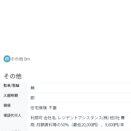
その他 0m
その他
駐車/駐輪
無
入居時期
即
損保
住宅保険: 不要
保証代行人
利用可 会社名: レジデントアシスタンス(株) 他3社 費
用: 月額賃料等の50%（最低20,000円）、9,600円/年