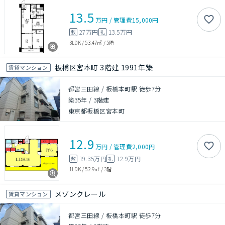
13.5
万円
/
管理費
15,000円
27万円
13.5万円
敷
礼
3LDK
/
53.47㎡
/
5階
板橋区宮本町 3階建 1991年築
賃貸マンション
都営三田線 / 板橋本町駅 徒歩7分
築35年
/
3階建
東京都板橋区宮本町
12.9
万円
/
管理費
2,000円
19.35万円
12.9万円
敷
礼
1LDK
/
52.9㎡
/
3階
メゾンクレール
賃貸マンション
都営三田線 / 板橋本町駅 徒歩7分