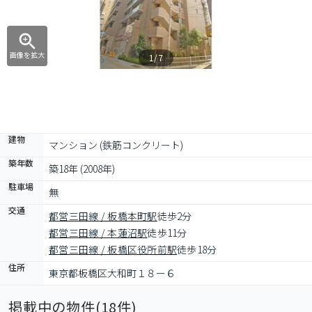
画像を拡大
1/7
建物
マンション (鉄筋コンクリート)
築年数
築18年 (2008年)
駐車場
無
交通
都営三田線 / 板橋本町駅
徒歩2分
都営三田線 / 本蓮沼駅
徒歩11分
都営三田線 / 板橋区役所前駅
徒歩18分
住所
東京都板橋区大和町１８ー６
掲載中の物件(
18
件)