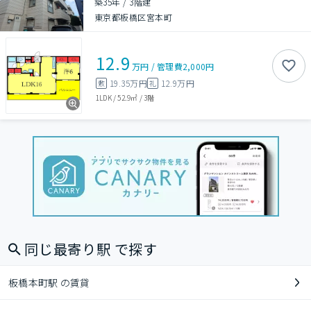
築35年
/
3階建
東京都板橋区宮本町
12.9
万円
/
管理費
2,000円
19.35万円
12.9万円
敷
礼
1LDK
/
52.9㎡
/
3階
同じ最寄り駅 で探す
板橋本町駅 の賃貸