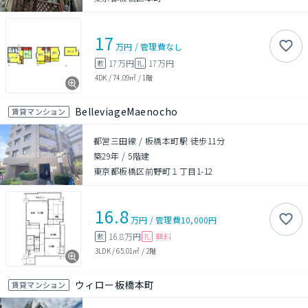
17
万円
/
管理費
なし
17万円
17万円
敷
礼
4DK
/
74.09㎡
/
1階
BelleviageMaenocho
賃貸マンション
都営三田線 / 板橋本町駅 徒歩11分
築29年
/
5階建
東京都板橋区前野町１丁目1-12
16.8
万円
/
管理費
10,000円
16.8万円
無料
敷
礼
3LDK
/
65.01㎡
/
2階
ウィロー板橋本町
賃貸マンション