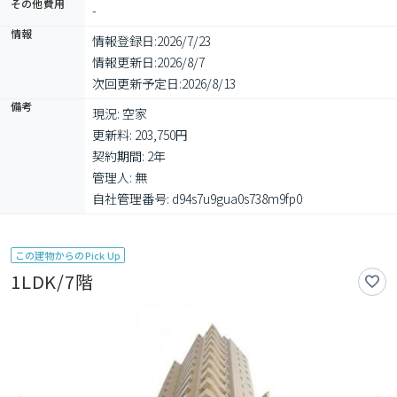
その他費用
-
情報
情報登録日:
2026/7/23
情報更新日:
2026/8/7
次回更新予定日:
2026/8/13
備考
現況: 空家

更新料: 203,750円

契約期間: 2年

管理人: 無

自社管理番号: d94s7u9gua0s738m9fp0
この建物からのPick Up
1LDK/7階