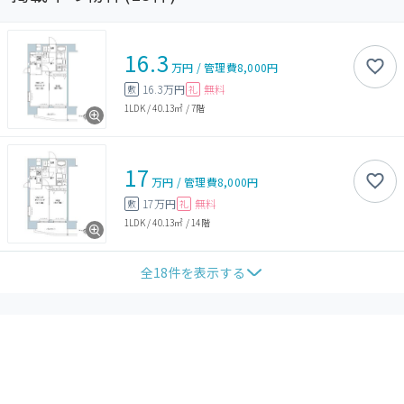
16.3
万円
/
管理費
8,000円
16.3万円
無料
敷
礼
1LDK
/
40.13㎡
/
7階
17
万円
/
管理費
8,000円
17万円
無料
敷
礼
1LDK
/
40.13㎡
/
14階
全
18
件を表示する