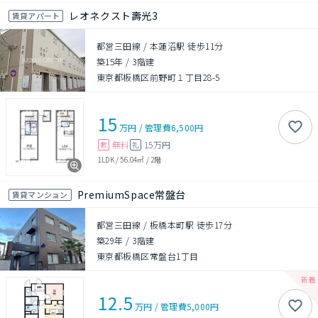
レオネクスト壽光3
賃貸アパート
都営三田線 / 本蓮沼駅 徒歩11分
築15年
/
3階建
東京都板橋区前野町１丁目28-5
15
万円
/
管理費
6,500円
無料
15万円
敷
礼
1LDK
/
56.04㎡
/
2階
PremiumSpace常盤台
賃貸マンション
都営三田線 / 板橋本町駅 徒歩17分
築29年
/
3階建
東京都板橋区常盤台1丁目
12.5
万円
/
管理費
5,000円