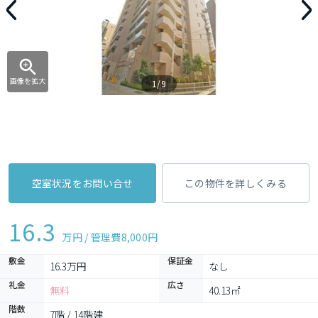
画像を拡大
1/9
空室状況をお問い合せ
この物件を詳しくみる
16.3
万円 / 管理費
8,000円
敷金
保証金
16.3万円
なし
礼金
広さ
無料
40.13㎡
階数
7階 / 14階建