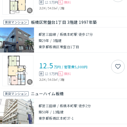
12.5万円
無料
敷
礼
2LDK
/
54.03㎡
/
2階
板橋区常盤台1丁目 3階建 1997年築
賃貸マンション
都営三田線 / 板橋本町駅 徒歩17分
築29年
/
3階建
東京都板橋区常盤台1丁目
12.5
万円
/
管理費
5,000円
12.5万円
無料
敷
礼
2LDK
/
54.03㎡
/
3階
ニューハイム板橋
賃貸マンション
都営三田線 / 板橋本町駅 徒歩2分
築50年
/
13階建
東京都板橋区本町37-1