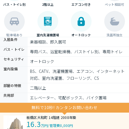
バス・トイレ別
2階以上
エアコン付き
ペット相談可
駐車場あり
室内洗濯機置場
オートロック
洗面所独立
入居条件
楽器相談、即入居可
バス・トイレ
専用バス、浴室乾燥機、バストイレ別、専用トイレ
セキュリティ
オートロック
室内設備
BS、CATV、洗濯機置場、エアコン、インターネット
対応、室内洗濯置、フローリング、CS
部屋の特徴
二階以上
共用部
エレベーター、宅配ボックス、バイク置場
無料で10秒! カンタンお問い合わせ
板橋区大和町 14階建 2008年築
16.3
万円
/
管理費8,000円