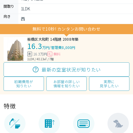
間取り
1LDK 
向き
西
無料で10秒! カンタンお問い合わせ
板橋区大和町 14階建 2008年築
16.3
万円
/
管理費8,000円
16.3万円
無料
敷
礼
1LDK / 40.13㎡ / 7階
最新の空室状況が知りたい
初期費用が
お部屋の詳しい
実際に
知りたい
情報を知りたい
見学したい
特徴