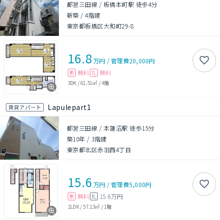
都営三田線 / 板橋本町駅 徒歩4分
新築
/
4階建
東京都板橋区大和町29-8
16.8
万円
/
管理費
20,000円
無料
無料
敷
礼
3DK
/
61.51㎡
/
4階
Lapulepart1
賃貸アパート
都営三田線 / 本蓮沼駅 徒歩15分
築10年
/
3階建
東京都北区赤羽西4丁目
15.6
万円
/
管理費
5,000円
無料
15.6万円
敷
礼
2LDK
/
57.13㎡
/
1階