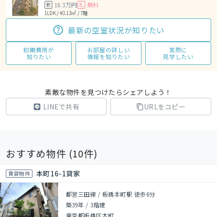
16.3万円
無料
敷
礼
1LDK / 40.13㎡ / 7階
最新の空室状況が知りたい
初期費用が
お部屋の詳しい
実際に
知りたい
情報を知りたい
見学したい
素敵な物件を見つけたらシェアしよう！
LINEで共有
URLをコピー
おすすめ物件 (
10
件)
本町16-1貸家
賃貸物件
都営三田線 / 板橋本町駅 徒歩6分
築39年
/
3階建
東京都板橋区本町