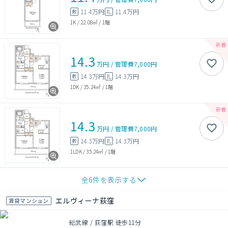
11.4万円
11.4万円
敷
礼
1K
/
22.08㎡
/
1階
14.3
万円
/
管理費
7,000円
14.3万円
14.3万円
敷
礼
1DK
/
35.24㎡
/
1階
14.3
万円
/
管理費
7,000円
14.3万円
14.3万円
敷
礼
1LDK
/
35.24㎡
/
1階
全
6
件を表示する
エルヴィーナ荻窪
賃貸マンション
総武線 / 荻窪駅 徒歩11分