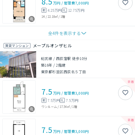
8.5
万円
/
管理費
7,000円
4.25万円
12.75万円
敷
礼
1K
/
22.18㎡
/
1階
全
4
件を表示する
メープルオンザヒル
賃貸マンション
総武線 / 西荻窪駅 徒歩10分
築16年
/
2階建
東京都杉並区西荻北５丁目
7.5
万円
/
管理費
3,000円
7.5万円
7.5万円
敷
礼
ワンルーム
/
17.54㎡
/
1階
7.5
万円
/
管理費
3,000円