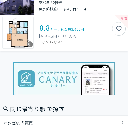
築20年
/
2階建
東京都杉並区上荻4丁目８－４
8.8
万円
/
管理費
3,000円
8.8万円
17.6万円
敷
礼
1K
/
22.36㎡
/
2階
同じ最寄り駅 で探す
西荻窪駅 の賃貸