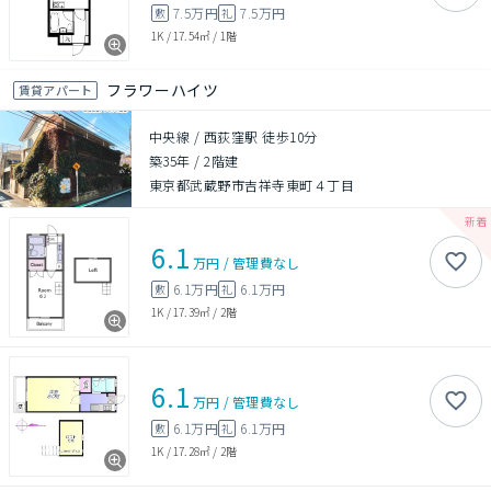
7.5万円
7.5万円
敷
礼
1K
/
17.54㎡
/
1階
フラワーハイツ
賃貸アパート
中央線 / 西荻窪駅 徒歩10分
築35年
/
2階建
東京都武蔵野市吉祥寺東町４丁目
6.1
万円
/
管理費
なし
6.1万円
6.1万円
敷
礼
1K
/
17.39㎡
/
2階
6.1
万円
/
管理費
なし
6.1万円
6.1万円
敷
礼
1K
/
17.28㎡
/
2階