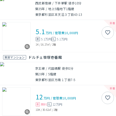
西武新宿線 / 下井草駅 徒歩10分
築35年
/
地上5階地下1階建
東京都杉並区本天沼３丁目43-13
5.1
万円
/
管理費
10,000円
5.1万円
5.1万円
敷
礼
1K
/
16.27㎡
/
2階
ドルチェ笹塚壱番館
賃貸マンション
京王線 / 代田橋駅 徒歩8分
築20年
/
5階建
東京都杉並区方南１丁目7-5
12
万円
/
管理費
10,000円
無料
12万円
敷
礼
1DK
/
30.62㎡
/
2階