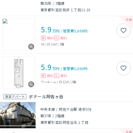
築38年
/
3階建
東京都杉並区桃井１丁目11-10
5.9
万円
/
管理費
5,000円
無料
無料
敷
礼
1K
/
19.12㎡
/
2階
5.9
万円
/
管理費
5,000円
無料
無料
敷
礼
ワンルーム
/
19.12㎡
/
2階
ボナール阿佐ヶ谷
賃貸アパート
中央本線 / 阿佐ケ谷駅 徒歩5分
築37年
/
2階建
東京都杉並区阿佐谷北１丁目