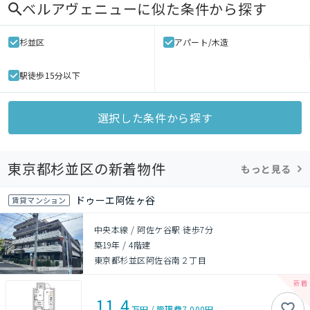
ベルアヴェニュー
に似た条件から探す
杉並区
アパート/木造
駅徒歩15分以下
選択した条件から探す
東京都杉並区の新着物件
もっと見る
ドゥーエ阿佐ヶ谷
賃貸マンション
中央本線 / 阿佐ケ谷駅 徒歩7分
築19年
/
4階建
東京都杉並区阿佐谷南２丁目
11.4
万円
/
管理費
7,000円