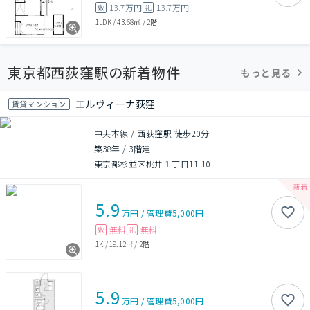
13.7万円
13.7万円
敷
礼
1LDK
/
43.68㎡
/
2階
東京都西荻窪駅の新着物件
もっと見る
エルヴィーナ荻窪
賃貸マンション
中央本線 / 西荻窪駅 徒歩20分
築38年
/
3階建
東京都杉並区桃井１丁目11-10
5.9
万円
/
管理費
5,000円
無料
無料
敷
礼
1K
/
19.12㎡
/
2階
5.9
万円
/
管理費
5,000円