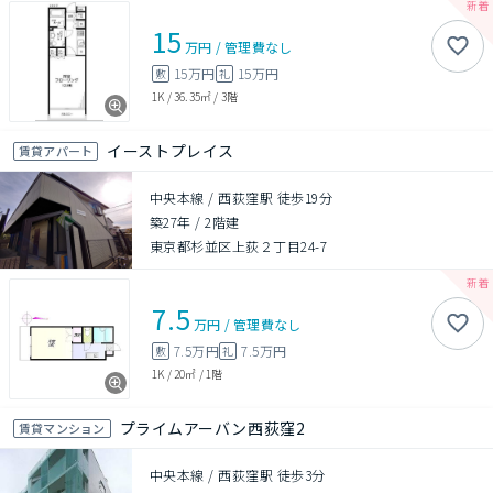
15
万円
/
管理費
なし
15万円
15万円
敷
礼
1K
/
36.35㎡
/
3階
イーストプレイス
賃貸アパート
中央本線 / 西荻窪駅 徒歩19分
築27年
/
2階建
東京都杉並区上荻２丁目24-7
7.5
万円
/
管理費
なし
7.5万円
7.5万円
敷
礼
1K
/
20㎡
/
1階
プライムアーバン西荻窪2
賃貸マンション
中央本線 / 西荻窪駅 徒歩3分