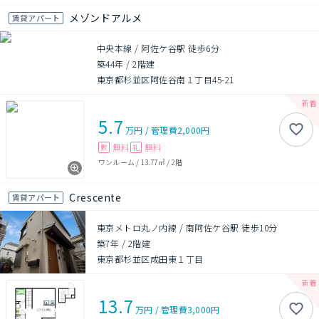
メゾンドアルメ
賃貸アパート
中央本線 / 阿佐ケ谷駅 徒歩6分
築44年
/
2階建
東京都杉並区阿佐谷南１丁目45-21
5.7
万円
/
管理費
2,000円
無料
無料
敷
礼
ワンルーム
/
13.77㎡
/
2階
Crescente
賃貸アパート
東京メトロ丸ノ内線 / 南阿佐ケ谷駅 徒歩10分
築7年
/
2階建
東京都杉並区成田東１丁目
13.7
万円
/
管理費
3,000円