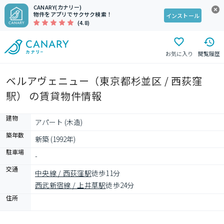
CANARY(カナリー)
物件をアプリでサクサク検索！
インストール
(4.8)
お気に入り
閲覧履歴
ベルアヴェニュー（東京都杉並区 / 西荻窪
駅） の賃貸物件情報
建物
アパート (木造)
築年数
新築 (1992年)
駐車場
-
交通
中央線 / 西荻窪駅
徒歩11分
西武新宿線 / 上井草駅
徒歩24分
住所