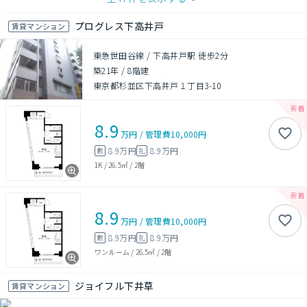
プログレス下高井戸
賃貸マンション
東急世田谷線 / 下高井戸駅 徒歩2分
築21年
/
8階建
東京都杉並区下高井戸１丁目3-10
8.9
万円
/
管理費
10,000円
8.9万円
8.9万円
敷
礼
1K
/
26.5㎡
/
2階
8.9
万円
/
管理費
10,000円
8.9万円
8.9万円
敷
礼
ワンルーム
/
26.5㎡
/
2階
ジョイフル下井草
賃貸マンション