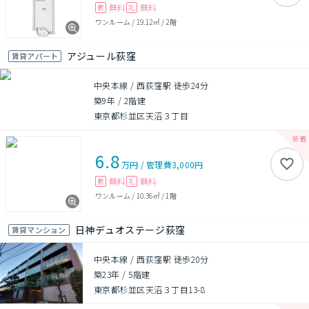
無料
無料
敷
礼
ワンルーム
/
19.12㎡
/
2階
アジュール荻窪
賃貸アパート
中央本線 / 西荻窪駅 徒歩24分
築9年
/
2階建
東京都杉並区天沼３丁目
6.8
万円
/
管理費
3,000円
無料
無料
敷
礼
ワンルーム
/
10.36㎡
/
1階
日神デュオステージ荻窪
賃貸マンション
中央本線 / 西荻窪駅 徒歩20分
築23年
/
5階建
東京都杉並区天沼３丁目13-8