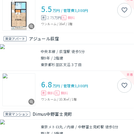
5.5
万円
/
管理費
3,000円
2.75万円
無料
敷
礼
ワンルーム
/
16㎡
/
1階
アジュール荻窪
賃貸アパート
中央本線 / 荻窪駅 徒歩5分
築9年
/
2階建
東京都杉並区天沼３丁目
6.8
万円
/
管理費
3,000円
無料
無料
敷
礼
ワンルーム
/
10.36㎡
/
1階
Dimus中野富士見町
賃貸マンション
東京メトロ丸ノ内線 / 中野富士見町駅 徒歩8分
築1年
/
5階建