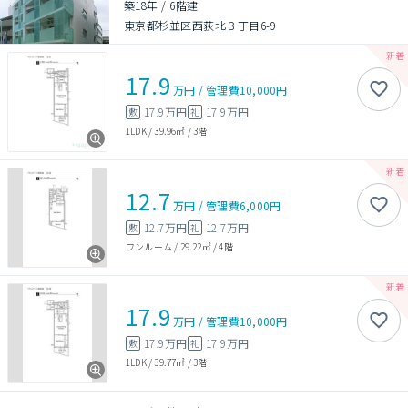
築18年
/
6階建
東京都杉並区西荻北３丁目6-9
17.9
万円
/
管理費
10,000円
17.9万円
17.9万円
敷
礼
1LDK
/
39.96㎡
/
3階
12.7
万円
/
管理費
6,000円
12.7万円
12.7万円
敷
礼
ワンルーム
/
29.22㎡
/
4階
17.9
万円
/
管理費
10,000円
17.9万円
17.9万円
敷
礼
1LDK
/
39.77㎡
/
3階