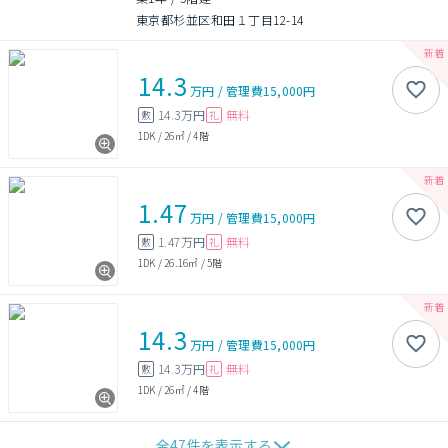
東京都杉並区和田１丁目12-14
14.3
万円
/
管理費
15,000円
14.3万円
無料
敷
礼
1DK
/
26㎡
/
4階
1.47
万円
/
管理費
15,000円
1.47万円
無料
敷
礼
1DK
/
26.16㎡
/
5階
14.3
万円
/
管理費
15,000円
14.3万円
無料
敷
礼
1DK
/
26㎡
/
4階
全
47
件を表示する