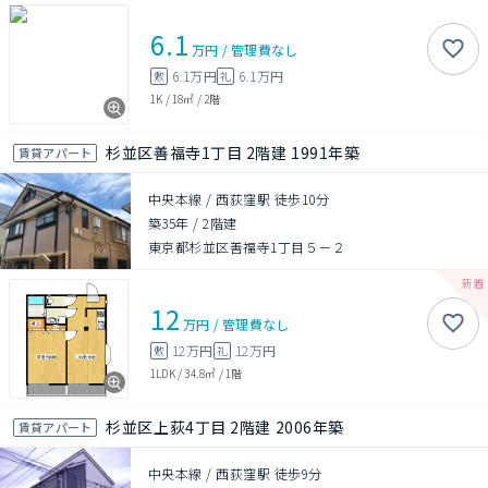
6.1
万円
/
管理費
なし
6.1万円
6.1万円
敷
礼
1K
/
18㎡
/
2階
杉並区善福寺1丁目 2階建 1991年築
賃貸アパート
中央本線 / 西荻窪駅 徒歩10分
築35年
/
2階建
東京都杉並区善福寺1丁目５－２
12
万円
/
管理費
なし
12万円
12万円
敷
礼
1LDK
/
34.8㎡
/
1階
杉並区上荻4丁目 2階建 2006年築
賃貸アパート
中央本線 / 西荻窪駅 徒歩9分