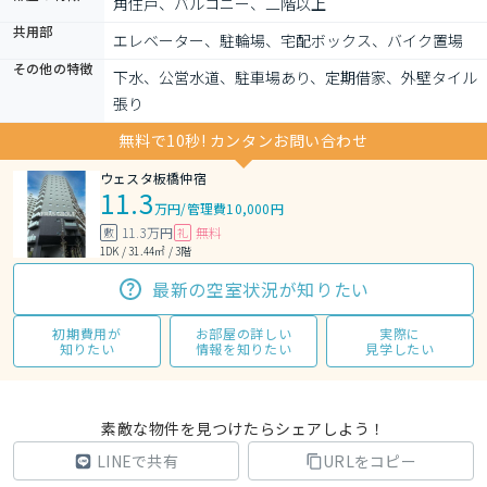
角住戸、バルコニー、二階以上
共用部
エレベーター、駐輪場、宅配ボックス、バイク置場
その他の特徴
下水、公営水道、駐車場あり、定期借家、外壁タイル
張り
無料で10秒! カンタンお問い合わせ
ウェスタ板橋仲宿
11.3
万円
/
管理費10,000円
11.3万円
無料
敷
礼
1DK / 31.44㎡ / 3階
最新の空室状況が知りたい
初期費用が
お部屋の詳しい
実際に
知りたい
情報を知りたい
見学したい
素敵な物件を見つけたらシェアしよう！
LINEで共有
URLをコピー