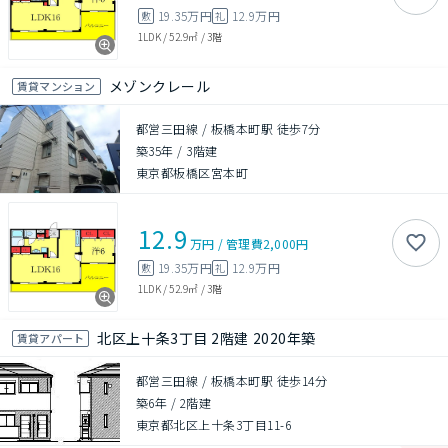
19.35万円
12.9万円
敷
礼
1LDK
/
52.9㎡
/
3階
メゾンクレール
賃貸マンション
都営三田線 / 板橋本町駅 徒歩7分
築35年
/
3階建
東京都板橋区宮本町
12.9
万円
/
管理費
2,000円
19.35万円
12.9万円
敷
礼
1LDK
/
52.9㎡
/
3階
北区上十条3丁目 2階建 2020年築
賃貸アパート
都営三田線 / 板橋本町駅 徒歩14分
築6年
/
2階建
東京都北区上十条3丁目11-6