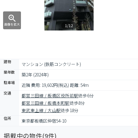
画像を拡大
1/12
建物
マンション (鉄筋コンクリート)
築年数
築2年 (2024年)
駐車場
近隣 費用: 19,602円(税込) 距離: 54m
交通
都営三田線 / 板橋区役所前駅
徒歩6分
都営三田線 / 板橋本町駅
徒歩8分
東武東上線 / 大山駅
徒歩18分
住所
東京都板橋区仲宿54-10
掲載中の物件(
9
件)