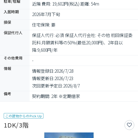
駐車/駐輪
近隣 費用: 19,602円(税込) 距離: 54m
入居時期
2026年7月下旬
損保
住宅保険: 要
保証代行人
保証人代行: 必須 保証人代行会社: その他 初回保証委
託料:月額賃料等の50％(最低20,000円)、2年目以
降:9,600円/年
その他費用
-
情報
情報登録日:
2026/7/28
情報更新日:
2026/7/23
次回更新予定日:
2026/8/7
備考
契約期間: 2年 ※定期借家
この建物からのPick Up
1DK/3階