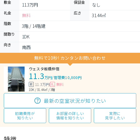
敷金
保証金
11.3万円
なし
礼金
広さ
無料
31.44㎡
階数
3階 / 14階建
間取り
1DK 
向き
南西
無料で10秒! カンタンお問い合わせ
ウェスタ板橋仲宿
11.3
万円
/
管理費10,000円
11.3万円
無料
敷
礼
1DK / 31.44㎡ / 3階
最新の空室状況が知りたい
初期費用が
お部屋の詳しい
実際に
知りたい
情報を知りたい
見学したい
特徴