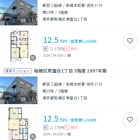
都営三田線 / 板橋本町駅 徒歩17分
築29年
/
3階建
東京都板橋区常盤台1丁目
12.5
万円
/
管理費
5,000円
12.5万円
無料
敷
礼
2LDK
/
54.03㎡
/
2階
板橋区常盤台1丁目 3階建 1997年築
賃貸マンション
都営三田線 / 板橋本町駅 徒歩17分
築29年
/
3階建
東京都板橋区常盤台1丁目
12.5
万円
/
管理費
5,000円
12.5万円
無料
敷
礼
2LDK
/
54.03㎡
/
3階