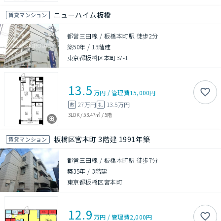
ニューハイム板橋
賃貸マンション
都営三田線 / 板橋本町駅 徒歩2分
築50年
/
13階建
東京都板橋区本町37-1
13.5
万円
/
管理費
15,000円
27万円
13.5万円
敷
礼
3LDK
/
53.47㎡
/
5階
板橋区宮本町 3階建 1991年築
賃貸マンション
都営三田線 / 板橋本町駅 徒歩7分
築35年
/
3階建
東京都板橋区宮本町
12.9
万円
/
管理費
2,000円