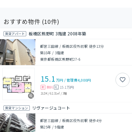
おすすめ物件 (
10
件)
板橋区熊野町 3階建 2008年築
賃貸アパート
都営三田線 / 板橋区役所前駅 徒歩13分
築18年
/
3階建
東京都板橋区熊野町27-6
15.1
万円
/
管理費
4,000円
無料
15.1万円
敷
礼
2LDK
/
62.31㎡
/
3階
リヴァージュコート
賃貸マンション
都営三田線 / 板橋区役所前駅 徒歩4分
築25年
/
9階建