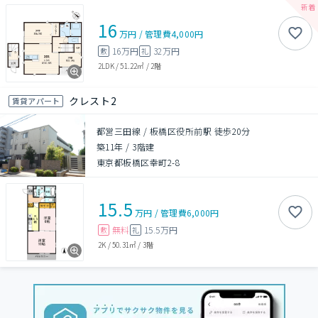
16
万円
/
管理費
4,000円
16万円
32万円
敷
礼
2LDK
/
51.22㎡
/
2階
クレスト2
賃貸アパート
都営三田線 / 板橋区役所前駅 徒歩20分
築11年
/
3階建
東京都板橋区幸町2-8
15.5
万円
/
管理費
6,000円
無料
15.5万円
敷
礼
2K
/
50.31㎡
/
3階