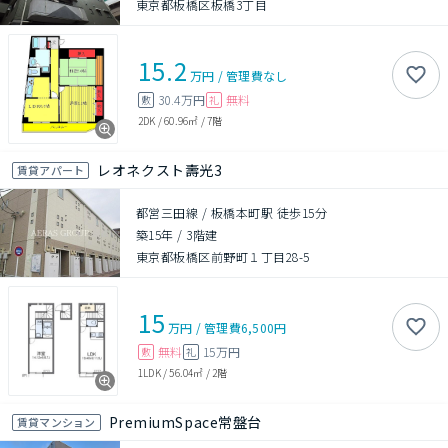
東京都板橋区板橋3丁目
15.2
万円
/
管理費
なし
30.4万円
無料
敷
礼
2DK
/
60.96㎡
/
7階
レオネクスト壽光3
賃貸アパート
都営三田線 / 板橋本町駅 徒歩15分
築15年
/
3階建
東京都板橋区前野町１丁目28-5
15
万円
/
管理費
6,500円
無料
15万円
敷
礼
1LDK
/
56.04㎡
/
2階
PremiumSpace常盤台
賃貸マンション