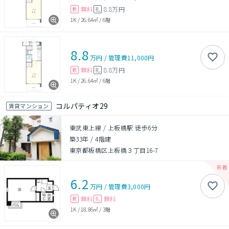
無料
8.8万円
敷
礼
1K
/
26.64㎡
/
6階
8.8
万円
/
管理費
11,000円
無料
8.8万円
敷
礼
1K
/
26.64㎡
/
6階
コルパティオ29
賃貸マンション
東武東上線 / 上板橋駅 徒歩6分
築33年
/
4階建
東京都板橋区上板橋３丁目16-7
6.2
万円
/
管理費
3,000円
無料
無料
敷
礼
1K
/
18.86㎡
/
3階