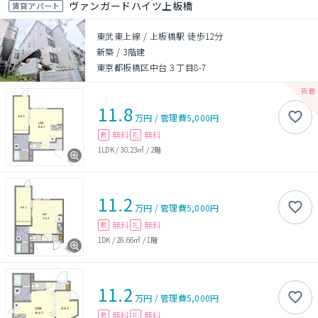
ヴァンガードハイツ上板橋
賃貸アパート
東武東上線 / 上板橋駅 徒歩12分
新築
/
3階建
東京都板橋区中台３丁目8-7
11.8
万円
/
管理費
5,000円
無料
無料
敷
礼
1LDK
/
30.23㎡
/
2階
11.2
万円
/
管理費
5,000円
無料
無料
敷
礼
1DK
/
28.66㎡
/
1階
11.2
万円
/
管理費
5,000円
無料
無料
敷
礼