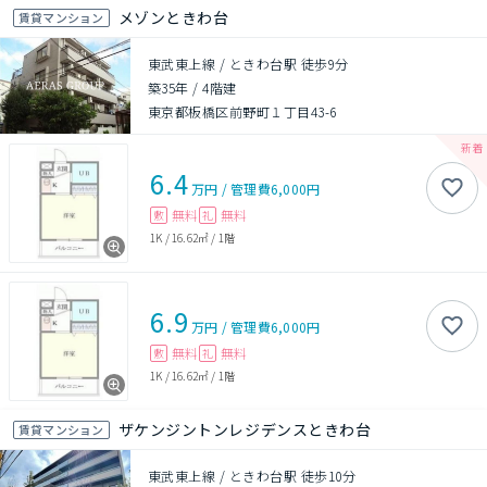
メゾンときわ台
賃貸マンション
東武東上線 / ときわ台駅 徒歩9分
築35年
/
4階建
東京都板橋区前野町１丁目43-6
6.4
万円
/
管理費
6,000円
無料
無料
敷
礼
1K
/
16.62㎡
/
1階
6.9
万円
/
管理費
6,000円
無料
無料
敷
礼
1K
/
16.62㎡
/
1階
ザケンジントンレジデンスときわ台
賃貸マンション
東武東上線 / ときわ台駅 徒歩10分