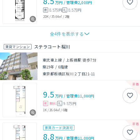
8.5
万円
/
管理費
2,000円
8.5万円
8.5万円
敷
礼
2DK
/
35.64㎡
/
2階
全
4
件を表示する
ステラコート桜川
賃貸マンション
東武東上線 / 上板橋駅 徒歩7分
築19年
/
6階建
東京都板橋区桜川２丁目21-11
9.5
万円
/
管理費
11,000円
無料
9.5万円
敷
礼
1K
/
26.64㎡
/
6階
家賃カード決済可
8.8
万円
/
管理費
11,000円