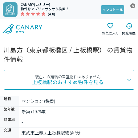
CANARY(カナリー)
物件をアプリでサクサク検索！
インストール
(4.8)
お気に入り
閲覧履歴
川島方（東京都板橋区 / 上板橋駅） の賃貸物
件情報
現在この建物の空室物件はありません
上板橋駅
のおすすめ物件を見る
建物
マンション (鉄骨)
築年数
新築 (1979年)
駐車場
-
交通
東武東上線 / 上板橋駅
徒歩7分