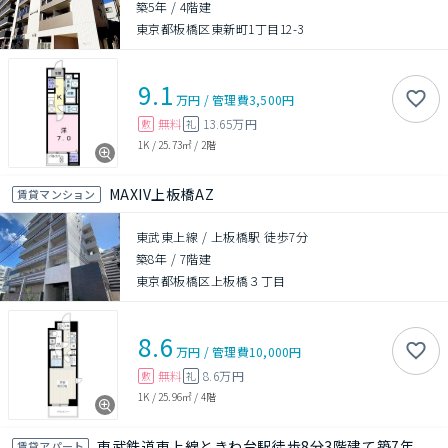
築5年
/
4階建
東京都板橋区東新町1丁目12-3
9.1
万円
/
管理費
3,500円
無料
13.65万円
敷
礼
1K
/
25.73㎡
/
2階
MAXIV上板橋AZ
賃貸マンション
東武東上線 / 上板橋駅 徒歩7分
築8年
/
7階建
東京都板橋区上板橋３丁目
8.6
万円
/
管理費
10,000円
無料
8.6万円
敷
礼
1K
/
25.96㎡
/
4階
東武鉄道東上線ときわ台駅徒歩8分3階建て築7年
賃貸アパート