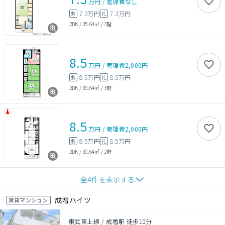
万円
/
管理費
なし
7.3万円
7.3万円
敷
礼
2DK
/
35.64㎡
/
3階
8.5
万円
/
管理費
2,000円
8.5万円
8.5万円
敷
礼
2DK
/
35.64㎡
/
3階
8.5
万円
/
管理費
2,000円
8.5万円
8.5万円
敷
礼
2DK
/
35.64㎡
/
2階
全
4
件を表示する
成増ハイツ
賃貸マンション
東武東上線 / 成増駅 徒歩10分