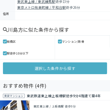
東武東上線 / 東武練馬駅
徒歩13分
東京メトロ有楽町線 / 平和台駅
徒歩26分
住所
川島方
に似た条件から探す
板橋区
マンション/鉄骨
駅徒歩10分以下
選択した条件から探す
おすすめ物件 (
4
件)
東武鉄道東上線上板橋駅徒歩9分4階建て築4年
賃貸マンション
東武東上線 / 上板橋駅 徒歩9分