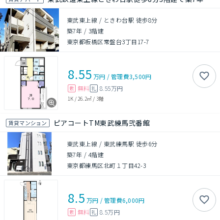
東武東上線 / ときわ台駅 徒歩8分
築7年
/
3階建
東京都板橋区常盤台3丁目17-7
8.55
万円
/
管理費
3,500円
無料
8.55万円
敷
礼
1K
/
26.2㎡
/
3階
ピアコートTM東武練馬弐番館
賃貸マンション
東武東上線 / 東武練馬駅 徒歩6分
築7年
/
4階建
東京都練馬区北町１丁目42-3
8.5
万円
/
管理費
6,000円
無料
8.5万円
敷
礼