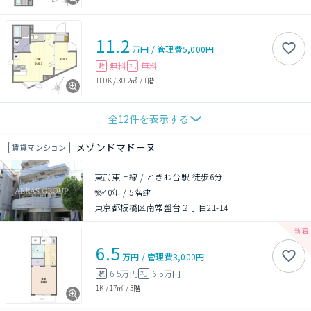
11.2
万円
/
管理費
5,000円
無料
無料
敷
礼
1LDK
/
30.2㎡
/
1階
全
12
件を表示する
メゾンドマドーヌ
賃貸マンション
東武東上線 / ときわ台駅 徒歩6分
築40年
/
5階建
東京都板橋区南常盤台２丁目21-14
6.5
万円
/
管理費
3,000円
6.5万円
6.5万円
敷
礼
1K
/
17㎡
/
3階