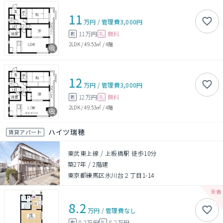
11
万円
/
管理費
3,000円
11万円
無料
敷
礼
2LDK
/
49.53㎡
/
4階
12
万円
/
管理費
3,000円
12万円
無料
敷
礼
2LDK
/
49.53㎡
/
4階
ハイツ瑞穂
賃貸アパート
東武東上線 / 上板橋駅 徒歩10分
築27年
/
2階建
東京都練馬区氷川台２丁目1-14
8.2
万円
/
管理費
なし
8.2万円
8.2万円
敷
礼