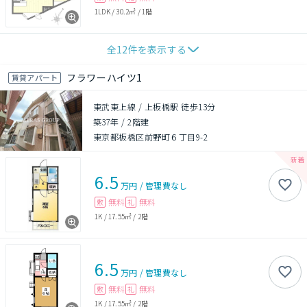
1LDK
/
30.2㎡
/
1階
全
12
件を表示する
フラワーハイツ1
賃貸アパート
東武東上線 / 上板橋駅 徒歩13分
築37年
/
2階建
東京都板橋区前野町６丁目9-2
6.5
万円
/
管理費
なし
無料
無料
敷
礼
1K
/
17.55㎡
/
2階
6.5
万円
/
管理費
なし
無料
無料
敷
礼
1K
/
17.55㎡
/
2階