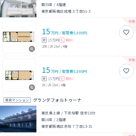
築35年
/
4階建
東京都板橋区成増３丁目51-3
15
万円
/
管理費
5,000円
15万円
無料
敷
礼
2DK
/
29.15㎡
/
4階
15
万円
/
管理費
5,000円
15万円
無料
敷
礼
2K
/
29.15㎡
/
4階
グランデフォルトゥーナ
賃貸マンション
東武東上線 / 下赤塚駅 徒歩10分
築16年
/
2階建
東京都板橋区赤塚７丁目13-31