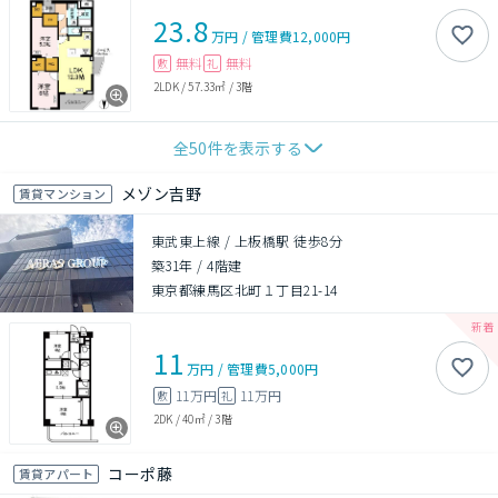
23.8
万円
/
管理費
12,000円
無料
無料
敷
礼
2LDK
/
57.33㎡
/
3階
全
50
件を表示する
メゾン吉野
賃貸マンション
東武東上線 / 上板橋駅 徒歩8分
築31年
/
4階建
東京都練馬区北町１丁目21-14
11
万円
/
管理費
5,000円
11万円
11万円
敷
礼
2DK
/
40㎡
/
3階
コーポ藤
賃貸アパート