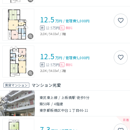
12.5
万円
/
管理費
5,000円
12.5万円
無料
敷
礼
2LDK
/
54.03㎡
/
3階
12.5
万円
/
管理費
5,000円
12.5万円
無料
敷
礼
2LDK
/
54.03㎡
/
2階
マンション光愛
賃貸マンション
東武東上線 / 上板橋駅 徒歩9分
築50年
/
4階建
東京都板橋区中台１丁目46-11
7.3