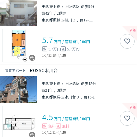
東武東上線 / 上板橋駅 徒歩9分
築42年
/
2階建
東京都板橋区桜川２丁目12-11
5.7
万円
/
管理費
1,000円
5.7万円
5.7万円
敷
礼
1K
/
23.18㎡
/
1階
ROSSO氷川台
賃貸アパート
東武東上線 / 上板橋駅 徒歩18分
築21年
/
3階建
東京都練馬区氷川台３丁目13-1
4.5
万円
/
管理費
5,000円
無料
無料
敷
礼
1K
/
12.91㎡
/
1階