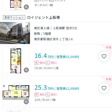
2K
/
26.6㎡
/
2階
ロイジェント上板橋
賃貸マンション
東武東上線 / 上板橋駅 徒歩5分
新築
/
5階建
東京都板橋区若木１丁目1-6
16.4
万円
/
管理費
10,000円
無料
無料
敷
礼
1SLDK
/
42.18㎡
/
1階
25.3
万円
/
管理費
12,000円
無料
無料
敷
礼
2LDK
/
56.4㎡
/
4階