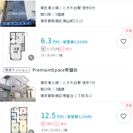
東武東上線 / ときわ台駅 徒歩8分
築53年
/
5階建
東京都板橋区東山町13-13
6.3
万円
/
管理費
2,000円
6.3万円
無料
敷
礼
1K
/
20.9㎡
/
3階
PremiumSpace常盤台
賃貸マンション
東武東上線 / ときわ台駅 徒歩7分
築29年
/
3階建
東京都板橋区常盤台１丁目38-2
12.5
万円
/
管理費
5,000円
無料
無料
敷
礼
2LDK
/
52.05㎡
/
2階