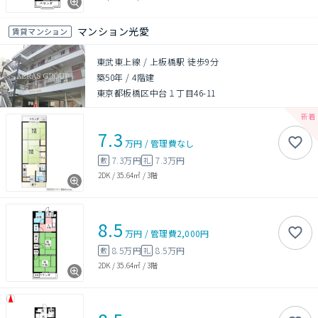
マンション光愛
賃貸マンション
東武東上線 / 上板橋駅 徒歩9分
築50年
/
4階建
東京都板橋区中台１丁目46-11
7.3
万円
/
管理費
なし
7.3万円
7.3万円
敷
礼
2DK
/
35.64㎡
/
3階
8.5
万円
/
管理費
2,000円
8.5万円
8.5万円
敷
礼
2DK
/
35.64㎡
/
3階