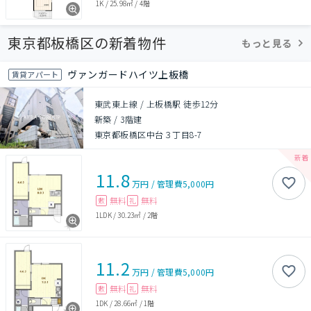
1K
/
25.98㎡
/
4階
東京都板橋区の新着物件
もっと見る
ヴァンガードハイツ上板橋
賃貸アパート
東武東上線 / 上板橋駅 徒歩12分
新築
/
3階建
東京都板橋区中台３丁目8-7
11.8
万円
/
管理費
5,000円
無料
無料
敷
礼
1LDK
/
30.23㎡
/
2階
11.2
万円
/
管理費
5,000円
無料
無料
敷
礼
1DK
/
28.66㎡
/
1階