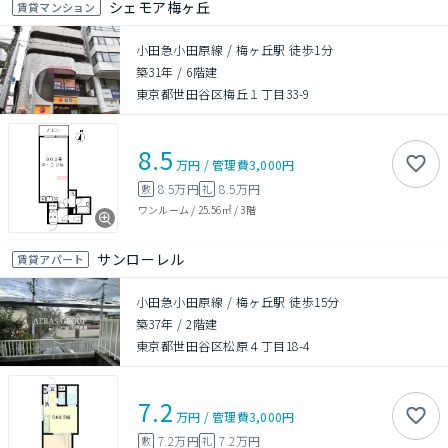
シェモア梅ヶ丘
賃貸マンション
小田急小田原線 / 梅ヶ丘駅 徒歩1分
築31年
/
6階建
東京都世田谷区梅丘１丁目33-9
8.5
万円
/
管理費
3,000円
8.5万円
8.5万円
敷
礼
ワンルーム
/
25.56㎡
/
3階
サンローレル
賃貸アパート
小田急小田原線 / 梅ヶ丘駅 徒歩15分
築37年
/
2階建
東京都世田谷区松原４丁目18-4
7.2
万円
/
管理費
3,000円
7.2万円
7.2万円
敷
礼