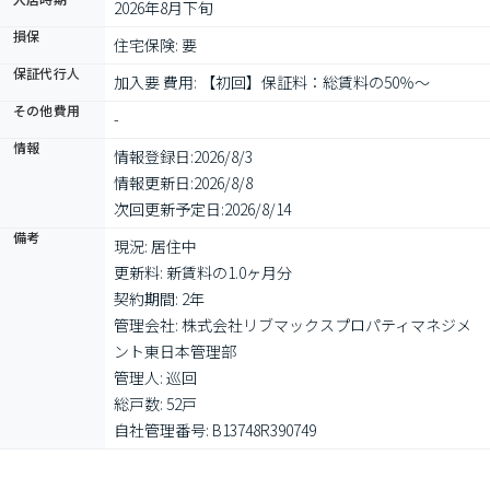
2026年8月下旬
損保
住宅保険: 要
保証代行人
加入要 費用: 【初回】保証料：総賃料の50％～
その他費用
-
情報
情報登録日:
2026/8/3
情報更新日:
2026/8/8
次回更新予定日:
2026/8/14
備考
現況: 居住中

更新料: 新賃料の1.0ヶ月分

契約期間: 2年

管理会社: 株式会社リブマックスプロパティマネジメ
ント東日本管理部

管理人: 巡回

総戸数: 52戸

自社管理番号: B13748R390749