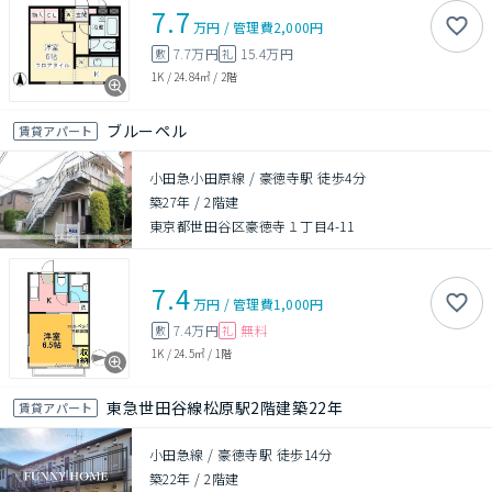
7.7
万円
/
管理費
2,000円
7.7万円
15.4万円
敷
礼
1K
/
24.84㎡
/
2階
ブルーペル
賃貸アパート
小田急小田原線 / 豪徳寺駅 徒歩4分
築27年
/
2階建
東京都世田谷区豪徳寺１丁目4-11
7.4
万円
/
管理費
1,000円
7.4万円
無料
敷
礼
1K
/
24.5㎡
/
1階
東急世田谷線松原駅2階建築22年
賃貸アパート
小田急線 / 豪徳寺駅 徒歩14分
築22年
/
2階建