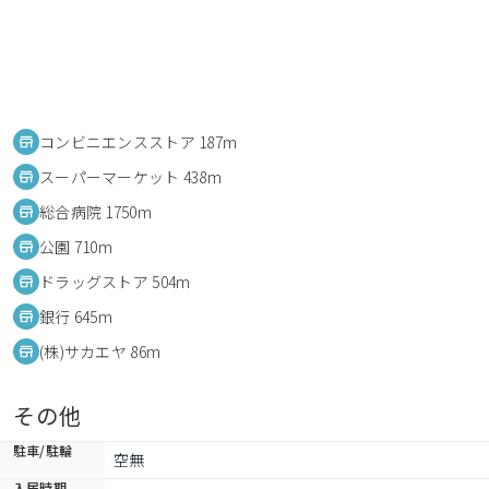
コンビニエンスストア 187m
スーパーマーケット 438m
総合病院 1750m
公園 710m
ドラッグストア 504m
銀行 645m
(株)サカエヤ 86m
その他
駐車/駐輪
空無
入居時期