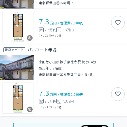
東京都世田谷区赤堤２
7.3
万円
/
管理費
2,000円
7.3万円
7.3万円
敷
礼
1K
/
23.59㎡
/
2階
パルコート赤堤
賃貸アパート
小田急小田原線 / 豪徳寺駅 徒歩14分
築22年
/
2階建
東京都世田谷区赤堤２丁目４８-９
7.3
万円
/
管理費
2,000円
7.3万円
7.3万円
敷
礼
1K
/
23.59㎡
/
2階