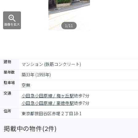
画像を拡大
1/11
建物
マンション (鉄筋コンクリート)
築年数
築33年 (1993年)
駐車場
空無
交通
小田急小田原線 / 梅ヶ丘駅
徒歩7分
小田急小田原線 / 豪徳寺駅
徒歩7分
住所
東京都世田谷区赤堤２丁目18-1
掲載中の物件(
2
件)