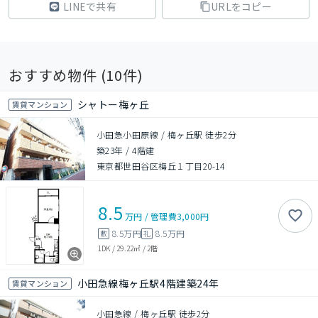
LINEで共有
URLをコピー
おすすめ物件 (
10
件)
シャトー梅ヶ丘
賃貸マンション
小田急小田原線 / 梅ヶ丘駅 徒歩2分
築23年
/
4階建
東京都世田谷区梅丘１丁目20-14
8.5
万円
/
管理費
3,000円
8.5万円
8.5万円
敷
礼
1DK
/
29.22㎡
/
2階
小田急線梅ヶ丘駅4階建築24年
賃貸マンション
小田急線 / 梅ヶ丘駅 徒歩2分