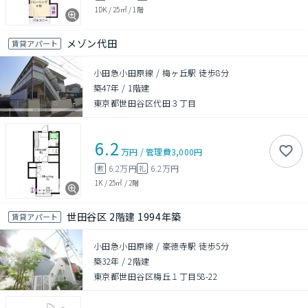
1DK
/
25㎡
/
1階
メゾン代田
賃貸アパート
小田急小田原線 / 梅ヶ丘駅 徒歩8分
築47年
/
1階建
東京都世田谷区代田３丁目
6.2
万円
/
管理費
3,000円
6.2万円
6.2万円
敷
礼
1K
/
25㎡
/
2階
世田谷区 2階建 1994年築
賃貸アパート
小田急小田原線 / 豪徳寺駅 徒歩5分
築32年
/
2階建
東京都世田谷区梅丘１丁目58-22