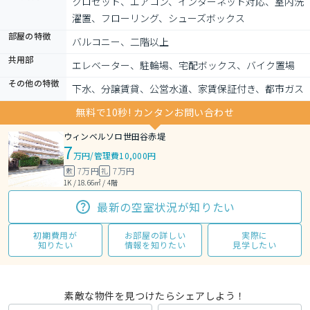
クロゼット、エアコン、インターネット対応、室内洗
濯置、フローリング、シューズボックス
部屋の特徴
バルコニー、二階以上
共用部
エレベーター、駐輪場、宅配ボックス、バイク置場
その他の特徴
下水、分譲賃貸、公営水道、家賃保証付き、都市ガス
無料で10秒! カンタンお問い合わせ
ウィンベルソロ世田谷赤堤
7
万円
/
管理費10,000円
7万円
7万円
敷
礼
1K / 18.66㎡ / 4階
最新の空室状況が知りたい
初期費用が
お部屋の詳しい
実際に
知りたい
情報を知りたい
見学したい
素敵な物件を見つけたらシェアしよう！