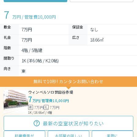
7
万円 / 管理費
10,000円
敷金
保証金
7万円
なし
礼金
広さ
7万円
18.66㎡
階数
4階 / 5階建
間取り
1K (洋6.0帖 / K2.0帖)
向き
東
無料で10秒! カンタンお問い合わせ
ウィンベルソロ世田谷赤堤
7
万円
/
管理費10,000円
7万円
7万円
敷
礼
1K / 18.66㎡ / 4階
最新の空室状況が知りたい
初期費用が
お部屋の詳しい
実際に