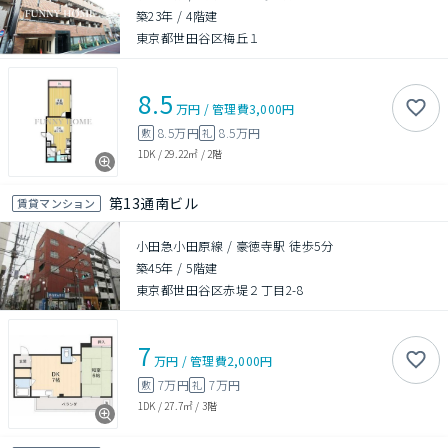
築23年
/
4階建
東京都世田谷区梅丘１
8.5
万円
/
管理費
3,000円
8.5万円
8.5万円
敷
礼
1DK
/
29.22㎡
/
2階
第13通南ビル
賃貸マンション
小田急小田原線 / 豪徳寺駅 徒歩5分
築45年
/
5階建
東京都世田谷区赤堤２丁目2-8
7
万円
/
管理費
2,000円
7万円
7万円
敷
礼
1DK
/
27.7㎡
/
3階