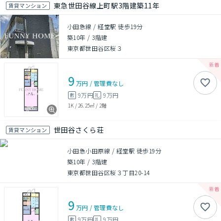
東急世田谷線上町駅3階建築11年
賃貸マンション
小田急線 / 経堂駅 徒歩19分
築10年
/
3階建
東京都世田谷区桜３
9
万円
/
管理費
なし
9万円
9万円
敷
礼
1K
/
26.25㎡
/
2階
世田谷さくら荘
賃貸マンション
小田急小田原線 / 経堂駅 徒歩19分
築10年
/
3階建
東京都世田谷区桜３丁目20-14
9
万円
/
管理費
なし
9万円
9万円
敷
礼