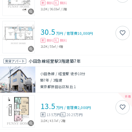
無料
無料
敷
礼
1LDK
/
36.03㎡
/
1階
30.5
万円
/
管理費
10,000円
無料
無料
敷
礼
2LDK
/
55㎡
/
4階
小田急線経堂駅3階建築7年
賃貸アパート
小田急線 / 経堂駅 徒歩10分
築7年
/
3階建
東京都世田谷区桜丘１
13.5
万円
/
管理費
2,000円
13.5万円
20.25万円
敷
礼
1LDK
/
43.7㎡
/
2階