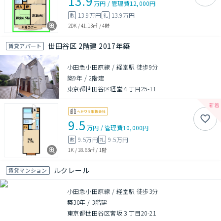
13.9
万円
/
管理費
12,000円
13.9万円
13.9万円
敷
礼
2DK
/
41.13㎡
/
4階
世田谷区 2階建 2017年築
賃貸アパート
小田急小田原線 / 経堂駅 徒歩9分
築9年
/
2階建
東京都世田谷区経堂４丁目25-11
9.5
万円
/
管理費
10,000円
9.5万円
9.5万円
敷
礼
1K
/
18.63㎡
/
1階
ルクレール
賃貸マンション
小田急小田原線 / 経堂駅 徒歩3分
築30年
/
3階建
東京都世田谷区宮坂３丁目20-21