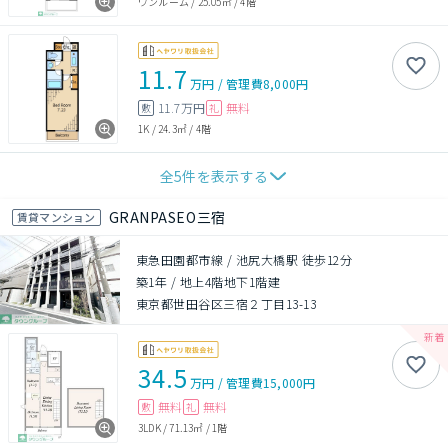
ワンルーム
/
25.05㎡
/
4階
11.7
万円
/
管理費
8,000円
11.7万円
無料
敷
礼
1K
/
24.3㎡
/
4階
全
5
件を表示する
GRANPASEO三宿
賃貸マンション
東急田園都市線 / 池尻大橋駅 徒歩12分
築1年
/
地上4階地下1階建
東京都世田谷区三宿２丁目13-13
34.5
万円
/
管理費
15,000円
無料
無料
敷
礼
3LDK
/
71.13㎡
/
1階