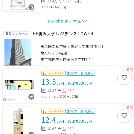
18.4万円
27.6万円
敷
礼
3LDK
/
45.1㎡
/
2階
全
23
件を表示する
HF駒沢大学レジデンスTOWER
賃貸マンション
東急田園都市線 / 駒沢大学駅 徒歩2分
築25年
/
30階建
東京都世田谷区駒沢２丁目7-1
家賃カード決済可
13.3
万円
/
管理費
8,000円
13.3万円
無料
敷
礼
ワンルーム
/
25.05㎡
/
20階
家賃カード決済可
12.4
万円
/
管理費
8,000円
12.4万円
無料
敷
礼