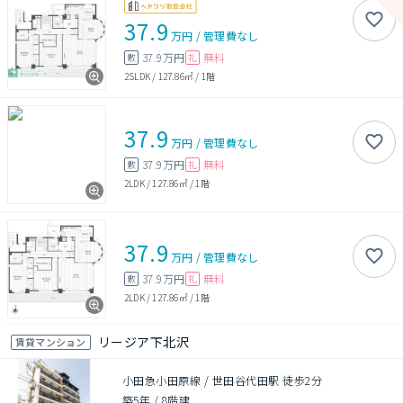
37.9
万円
/
管理費
なし
37.9万円
無料
敷
礼
2SLDK
/
127.86㎡
/
1階
37.9
万円
/
管理費
なし
37.9万円
無料
敷
礼
2LDK
/
127.86㎡
/
1階
37.9
万円
/
管理費
なし
37.9万円
無料
敷
礼
2LDK
/
127.86㎡
/
1階
リージア下北沢
賃貸マンション
小田急小田原線 / 世田谷代田駅 徒歩2分
築5年
/
8階建