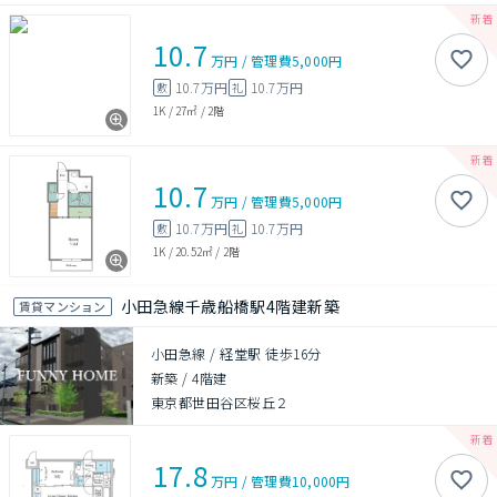
10.7
万円
/
管理費
5,000円
10.7万円
10.7万円
敷
礼
1K
/
27㎡
/
2階
10.7
万円
/
管理費
5,000円
10.7万円
10.7万円
敷
礼
1K
/
20.52㎡
/
2階
小田急線千歳船橋駅4階建新築
賃貸マンション
小田急線 / 経堂駅 徒歩16分
新築
/
4階建
東京都世田谷区桜丘２
17.8
万円
/
管理費
10,000円