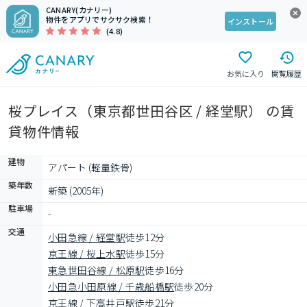
CANARY(カナリー)
物件をアプリでサクサク検索！
インストール
(4.8)
お気に入り
閲覧履歴
桜プレイス（東京都世田谷区 / 経堂駅） の賃
貸物件情報
建物
アパート (軽量鉄骨)
築年数
新築 (2005年)
駐車場
-
交通
小田急線 / 経堂駅
徒歩12分
京王線 / 桜上水駅
徒歩15分
東急世田谷線 / 松原駅
徒歩16分
小田急小田原線 / 千歳船橋駅
徒歩20分
京王線 / 下高井戸駅
徒歩21分