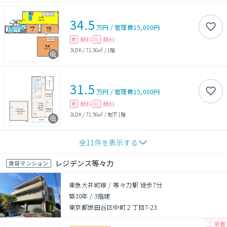
34.5
万円
/
管理費
15,000円
無料
無料
敷
礼
3LDK
/
71.56㎡
/
1階
31.5
万円
/
管理費
15,000円
無料
無料
敷
礼
3LDK
/
71.56㎡
/
地下1階
全
11
件を表示する
レジデンス等々力
賃貸マンション
東急大井町線 / 等々力駅 徒歩7分
築30年
/
3階建
東京都世田谷区中町２丁目7-23