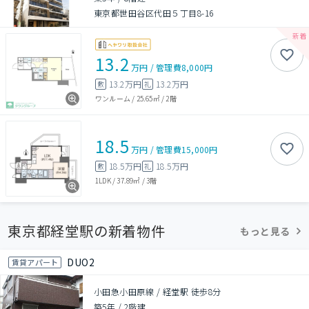
東京都世田谷区代田５丁目8-16
13.2
万円
/
管理費
8,000円
13.2万円
13.2万円
敷
礼
ワンルーム
/
25.65㎡
/
2階
18.5
万円
/
管理費
15,000円
18.5万円
18.5万円
敷
礼
1LDK
/
37.89㎡
/
3階
東京都経堂駅の新着物件
もっと見る
DUO2
賃貸アパート
小田急小田原線 / 経堂駅 徒歩8分
築5年
/
2階建