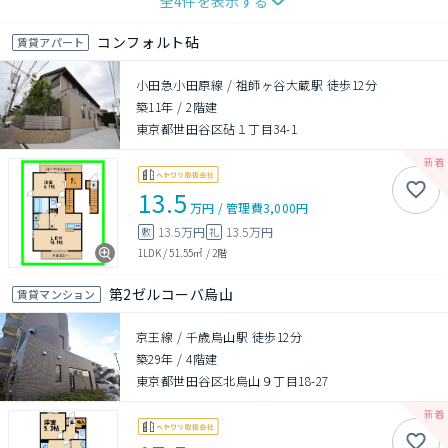
全
4
件を表示する
コンフォルト砧
賃貸アパート
小田急小田原線 / 祖師ヶ谷大蔵駅 徒歩12分
築11年
/
2階建
東京都世田谷区砧１丁目34-1
13.5
万円
/
管理費
3,000円
13.5万円
13.5万円
敷
礼
1LDK
/
51.55㎡
/
2階
第2ゼルコーバ烏山
賃貸マンション
京王線 / 千歳烏山駅 徒歩12分
築29年
/
4階建
東京都世田谷区北烏山９丁目18-27