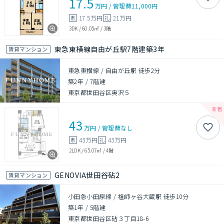
17.5
万円
/
管理費
11,000円
17.5万円
21万円
敷
礼
3DK
/
60.05㎡
/
3階
東急東横線自由が丘駅7階建築3年
賃貸マンション
東急東横線 / 自由が丘駅 徒歩2分
築2年
/
7階建
東京都世田谷区奥沢５
43
万円
/
管理費
なし
43万円
43万円
敷
礼
2LDK
/
65.07㎡
/
4階
GENOVIA世田谷砧2
賃貸マンション
小田急小田原線 / 祖師ヶ谷大蔵駅 徒歩10分
築1年
/
5階建
東京都世田谷区砧３丁目18-6