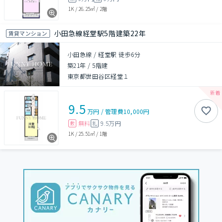
1K
/
26.25㎡
/
2階
小田急線経堂駅5階建築22年
賃貸マンション
小田急線 / 経堂駅 徒歩6分
築21年
/
5階建
東京都世田谷区経堂１
9.5
万円
/
管理費
10,000円
無料
9.5万円
敷
礼
1K
/
25.51㎡
/
1階