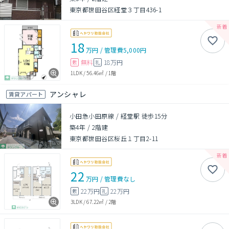
東京都世田谷区経堂３丁目436-1
18
万円
/
管理費
5,000円
無料
18万円
敷
礼
1LDK
/
56.46㎡
/
1階
アンシャレ
賃貸アパート
小田急小田原線 / 経堂駅 徒歩15分
築4年
/
2階建
東京都世田谷区桜丘１丁目2-11
22
万円
/
管理費
なし
22万円
22万円
敷
礼
3LDK
/
67.22㎡
/
2階