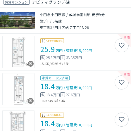
アビティグランデ砧
賃貸マンション
小田急小田原線 / 成城学園前駅 徒歩9分
築5年
/
5階建
東京都世田谷区砧７丁目18-26
25.9
万円
/
管理費
15,000円
25.9万円
38.85万円
敷
礼
1SLDK
/
60.95㎡
/
5階
家賃カード決済可
18.4
万円
/
管理費
10,000円
18.4万円
27.6万円
敷
礼
1LDK
/
45.1㎡
/
2階
18.4
万円
/
管理費
10,000円