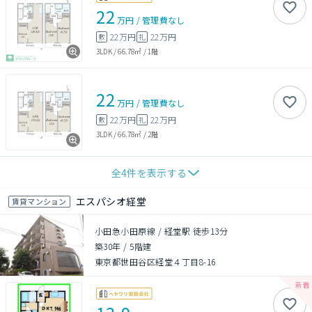
22
万円
/
管理費
なし
22万円
22万円
敷
礼
3LDK
/
66.78㎡
/
1階
22
万円
/
管理費
なし
22万円
22万円
敷
礼
3LDK
/
66.78㎡
/
2階
全
4
件を表示する
エスパシオ経堂
賃貸マンション
小田急小田原線 / 経堂駅 徒歩13分
築30年
/
5階建
東京都世田谷区経堂４丁目8-16