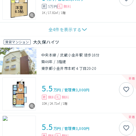
5万円
無料
敷
礼
1K
/
17.82㎡
/
1階
全
4
件を表示する
大久保ハイツ
賃貸マンション
中央本線 / 武蔵小金井駅 徒歩16分
築46年
/
3階建
東京都小金井市本町４丁目20-20
5.5
万円
/
管理費
3,000円
無料
無料
敷
礼
1DK
/
24.71㎡
/
1階
5.5
万円
/
管理費
3,000円
無料
無料
敷
礼