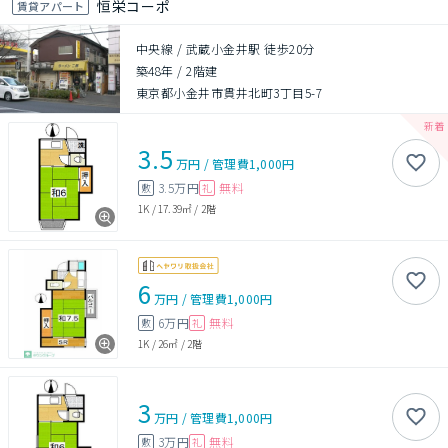
恒栄コーポ
賃貸アパート
中央線 / 武蔵小金井駅 徒歩20分
築48年
/
2階建
東京都小金井市貫井北町3丁目5-7
3.5
万円
/
管理費
1,000円
3.5万円
無料
敷
礼
1K
/
17.39㎡
/
2階
6
万円
/
管理費
1,000円
6万円
無料
敷
礼
1K
/
26㎡
/
2階
3
万円
/
管理費
1,000円
3万円
無料
敷
礼