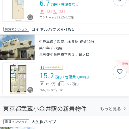
6.7
万円
/
管理費
なし
無料
無料
敷
礼
ワンルーム
/
12.82㎡
/
2階
ロイヤルハウスK-TWO
賃貸マンション
中央本線 / 武蔵小金井駅 徒歩10分
築39年
/
2階建
東京都小金井市本町３丁目5-12
15.2
万円
/
管理費
8,000円
15.2万円
15.2万円
敷
礼
3DK
/
49.5㎡
/
1階
東京都武蔵小金井駅の新着物件
もっと見る
大久保ハイツ
賃貸マンション