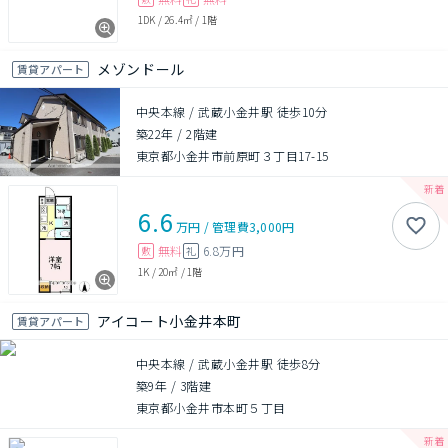
1DK
/
26.4㎡
/
1階
メゾンドール
賃貸アパート
中央本線 / 武蔵小金井駅 徒歩10分
築22年
/
2階建
東京都小金井市前原町３丁目17-15
6.6
万円
/
管理費
3,000円
無料
6.8万円
敷
礼
1K
/
20㎡
/
1階
アイコート小金井本町
賃貸アパート
中央本線 / 武蔵小金井駅 徒歩8分
築9年
/
3階建
東京都小金井市本町５丁目