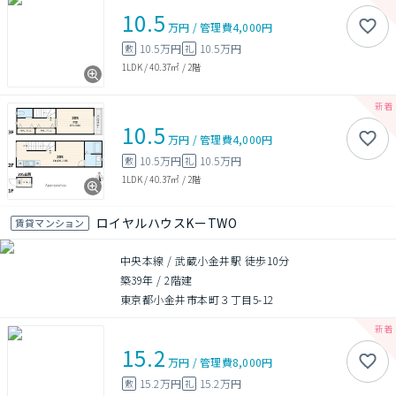
10.5
万円
/
管理費
4,000円
10.5万円
10.5万円
敷
礼
1LDK
/
40.37㎡
/
2階
10.5
万円
/
管理費
4,000円
10.5万円
10.5万円
敷
礼
1LDK
/
40.37㎡
/
2階
ロイヤルハウスKーTWO
賃貸マンション
中央本線 / 武蔵小金井駅 徒歩10分
築39年
/
2階建
東京都小金井市本町３丁目5-12
15.2
万円
/
管理費
8,000円
15.2万円
15.2万円
敷
礼