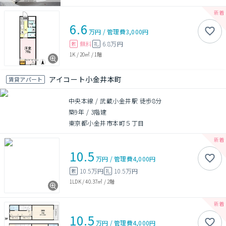
6.6
万円
/
管理費
3,000円
無料
6.8万円
敷
礼
1K
/
20㎡
/
1階
アイコート小金井本町
賃貸アパート
中央本線 / 武蔵小金井駅 徒歩8分
築9年
/
3階建
東京都小金井市本町５丁目
10.5
万円
/
管理費
4,000円
10.5万円
10.5万円
敷
礼
1LDK
/
40.37㎡
/
2階
10.5
万円
/
管理費
4,000円