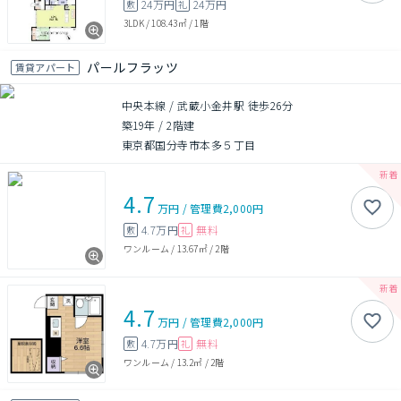
24万円
24万円
敷
礼
3LDK
/
108.43㎡
/
1階
パールフラッツ
賃貸アパート
中央本線 / 武蔵小金井駅 徒歩26分
築19年
/
2階建
東京都国分寺市本多５丁目
4.7
万円
/
管理費
2,000円
4.7万円
無料
敷
礼
ワンルーム
/
13.67㎡
/
2階
4.7
万円
/
管理費
2,000円
4.7万円
無料
敷
礼
ワンルーム
/
13.2㎡
/
2階