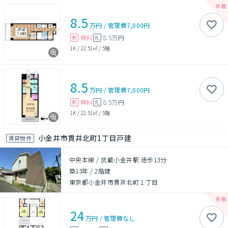
8.5
万円
/
管理費
7,000円
無料
8.5万円
敷
礼
1K
/
22.51㎡
/
5階
8.5
万円
/
管理費
7,000円
無料
8.5万円
敷
礼
1K
/
22.51㎡
/
5階
小金井市貫井北町1丁目戸建
賃貸物件
中央本線 / 武蔵小金井駅 徒歩13分
築13年
/
2階建
東京都小金井市貫井北町１丁目
24
万円
/
管理費
なし