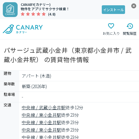
CANARY(カナリー)
物件をアプリでサクサク検索！
インストール
(4.8)
お気に入り
閲覧履歴
パサージュ武蔵小金井（東京都小金井市 / 武
蔵小金井駅） の賃貸物件情報
建物
アパート (木造)
築年数
新築 (2026年)
駐車場
-
交通
中央線 / 武蔵小金井駅
徒歩12分
中央線 / 東小金井駅
徒歩23分
中央線 / 東小金井駅
徒歩23分
中央線 / 東小金井駅
徒歩23分
中央線 / 東小金井駅
徒歩23分