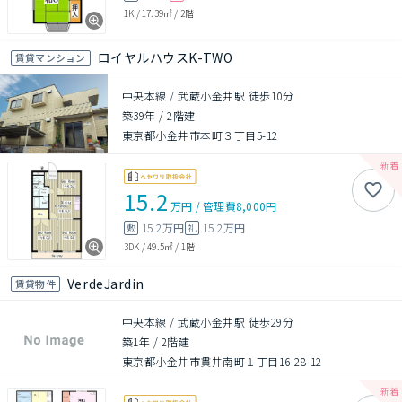
1K
/
17.39㎡
/
2階
ロイヤルハウスK-TWO
賃貸マンション
中央本線 / 武蔵小金井駅 徒歩10分
築39年
/
2階建
東京都小金井市本町３丁目5-12
15.2
万円
/
管理費
8,000円
15.2万円
15.2万円
敷
礼
3DK
/
49.5㎡
/
1階
VerdeJardin
賃貸物件
中央本線 / 武蔵小金井駅 徒歩29分
築1年
/
2階建
東京都小金井市貫井南町１丁目16-28-12