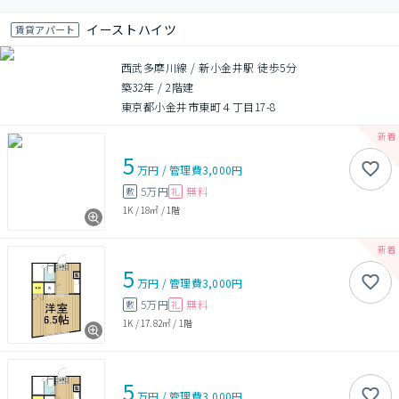
イーストハイツ
賃貸アパート
西武多摩川線 / 新小金井駅 徒歩5分
築32年
/
2階建
東京都小金井市東町４丁目17-8
5
万円
/
管理費
3,000円
5万円
無料
敷
礼
1K
/
18㎡
/
1階
5
万円
/
管理費
3,000円
5万円
無料
敷
礼
1K
/
17.82㎡
/
1階
5
万円
/
管理費
3,000円