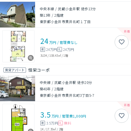
中央本線 / 武蔵小金井駅 徒歩13分
築13年
/
2階建
東京都小金井市貫井北町１丁目
24
万円
/
管理費
なし
24万円
24万円
敷
礼
3LDK
/
108.43㎡
/
1階
恒栄コーポ
賃貸アパート
中央線 / 武蔵小金井駅 徒歩20分
築48年
/
2階建
東京都小金井市貫井北町3丁目5-7
3.5
万円
/
管理費
1,000円
3.5万円
無料
敷
礼
1K
/
17.39㎡
/
2階