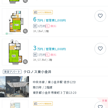
6
万円
/
管理費
1,000円
6万円
無料
敷
礼
1K
/
26㎡
/
2階
3
万円
/
管理費
1,000円
3万円
無料
敷
礼
1K
/
17.39㎡
/
2階
クロノス東小金井
賃貸アパート
中央本線 / 東小金井駅 徒歩12分
築35年
/
2階建
東京都小金井市東町３丁目13-20