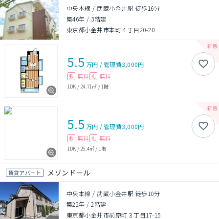
中央本線 / 武蔵小金井駅 徒歩16分
築46年
/
3階建
東京都小金井市本町４丁目20-20
5.5
万円
/
管理費
3,000円
無料
無料
敷
礼
1DK
/
24.71㎡
/
1階
5.5
万円
/
管理費
3,000円
無料
無料
敷
礼
1DK
/
26.4㎡
/
1階
メゾンドール
賃貸アパート
中央本線 / 武蔵小金井駅 徒歩10分
築22年
/
2階建
東京都小金井市前原町３丁目17-15