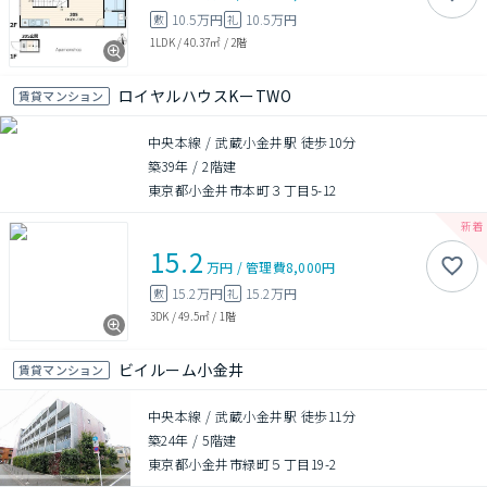
10.5万円
10.5万円
敷
礼
1LDK
/
40.37㎡
/
2階
ロイヤルハウスKーTWO
賃貸マンション
中央本線 / 武蔵小金井駅 徒歩10分
築39年
/
2階建
東京都小金井市本町３丁目5-12
15.2
万円
/
管理費
8,000円
15.2万円
15.2万円
敷
礼
3DK
/
49.5㎡
/
1階
ビイルーム小金井
賃貸マンション
中央本線 / 武蔵小金井駅 徒歩11分
築24年
/
5階建
東京都小金井市緑町５丁目19-2