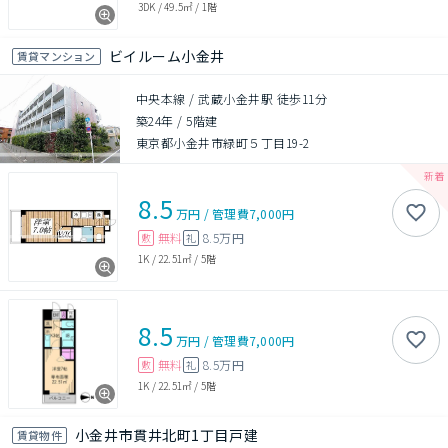
3DK
/
49.5㎡
/
1階
ビイルーム小金井
賃貸マンション
中央本線 / 武蔵小金井駅 徒歩11分
築24年
/
5階建
東京都小金井市緑町５丁目19-2
8.5
万円
/
管理費
7,000円
無料
8.5万円
敷
礼
1K
/
22.51㎡
/
5階
8.5
万円
/
管理費
7,000円
無料
8.5万円
敷
礼
1K
/
22.51㎡
/
5階
小金井市貫井北町1丁目戸建
賃貸物件