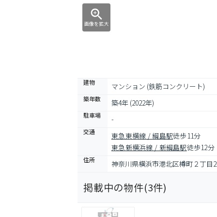
画像を拡大
建物
マンション (鉄筋コンクリート)
築年数
築4年 (2022年)
駐車場
-
交通
東急東横線 / 綱島駅
徒歩11分
東急新横浜線 / 新綱島駅
徒歩12分
住所
神奈川県横浜市港北区樽町２丁目2-
掲載中の物件(
3
件)