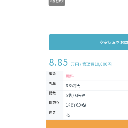
画像を拡大
空室状況をお
8.85
万円 / 管理費
10,000円
敷金
無料
礼金
8.85万円
階数
5階 / 6階建
間取り
1K (洋6.3帖)
向き
北