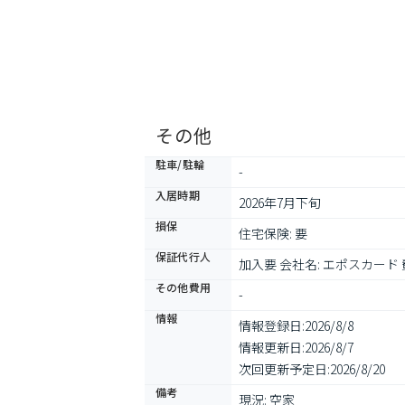
その他
駐車/駐輪
-
入居時期
2026年7月下旬
損保
住宅保険: 要
保証代行人
加入要 会社名: エポスカード
その他費用
-
情報
情報登録日:
2026/8/8
情報更新日:
2026/8/7
次回更新予定日:
2026/8/20
備考
現況: 空家
