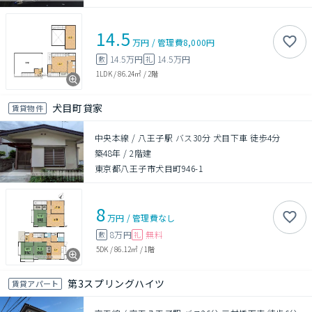
14.5
万円
/
管理費
8,000円
14.5万円
14.5万円
敷
礼
1LDK
/
86.24㎡
/
2階
犬目町貸家
賃貸物件
中央本線 / 八王子駅 バス30分 犬目下車 徒歩4分
築48年
/
2階建
東京都八王子市犬目町946-1
8
万円
/
管理費
なし
8万円
無料
敷
礼
5DK
/
86.12㎡
/
1階
第3スプリングハイツ
賃貸アパート