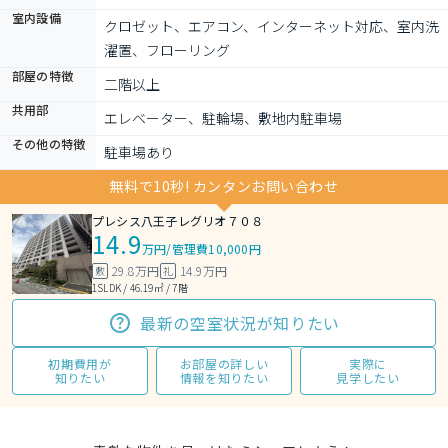
室内設備
クロゼット、エアコン、インターネット対応、室内洗
濯置、フローリング
部屋の特徴
二階以上
共用部
エレベーター、駐輪場、敷地内駐車場
その他の特徴
駐車場あり
無料で10秒! カンタンお問い合わせ
プレシス八王子レグリオ７０８
14.9
万円
/
管理費10,000円
29.8万円
14.9万円
敷
礼
1SLDK / 46.19㎡ / 7階
最新の空室状況が知りたい
初期費用が
お部屋の詳しい
実際に
知りたい
情報を知りたい
見学したい