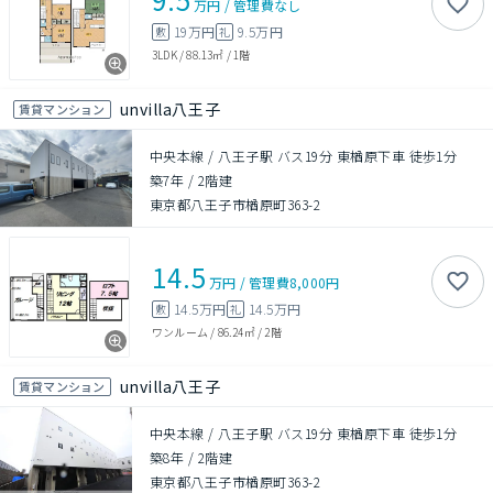
万円
/
管理費
なし
19万円
9.5万円
敷
礼
3LDK
/
88.13㎡
/
1階
unvilla八王子
賃貸マンション
中央本線 / 八王子駅 バス19分 東楢原下車 徒歩1分
築7年
/
2階建
東京都八王子市楢原町363-2
14.5
万円
/
管理費
8,000円
14.5万円
14.5万円
敷
礼
ワンルーム
/
86.24㎡
/
2階
unvilla八王子
賃貸マンション
中央本線 / 八王子駅 バス19分 東楢原下車 徒歩1分
築8年
/
2階建
東京都八王子市楢原町363-2