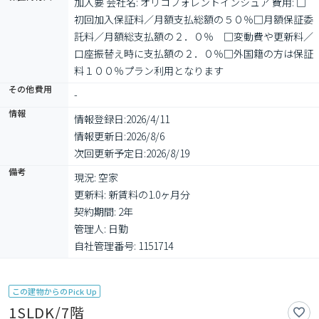
加入要 会社名: オリコフォレントインシュア 費用: □
初回加入保証料／月額支払総額の５０％□月額保証委
託料／月額総支払額の２．０％　□変動費や更新料／
口座振替え時に支払額の２．０％□外国籍の方は保証
料１００％プラン利用となります
その他費用
-
情報
情報登録日:
2026/4/11
情報更新日:
2026/8/6
次回更新予定日:
2026/8/19
備考
現況: 空家

更新料: 新賃料の1.0ヶ月分

契約期間: 2年

管理人: 日勤

自社管理番号: 1151714
この建物からのPick Up
1SLDK/7階