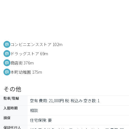
コンビニエンスストア 102m
ドラッグストア 69m
商店街 376m
本町幼稚園 175m
その他
駐車/駐輪
空有 費用: 21,000円 税: 税込み 空き数: 1
入居時期
相談
損保
住宅保険: 要
保証代行人