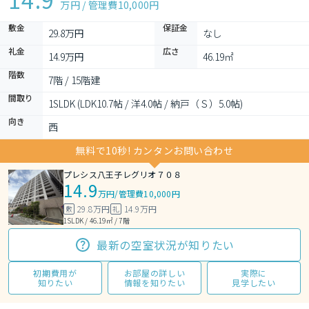
万円 / 管理費
10,000円
敷金
保証金
29.8万円
なし
礼金
広さ
14.9万円
46.19㎡
階数
7階 / 15階建
間取り
1SLDK (LDK10.7帖 / 洋4.0帖 / 納戸（Ｓ）5.0帖)
向き
西
無料で10秒! カンタンお問い合わせ
プレシス八王子レグリオ７０８
14.9
万円
/
管理費10,000円
29.8万円
14.9万円
敷
礼
1SLDK / 46.19㎡ / 7階
最新の空室状況が知りたい
初期費用が
お部屋の詳しい
実際に
知りたい
情報を知りたい
見学したい