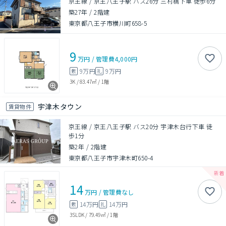
京王線 / 京王八王子駅 バス26分 三村橋下車 徒歩6分
築27年
/
2階建
東京都八王子市横川町658-5
9
万円
/
管理費
4,000円
9万円
9万円
敷
礼
3K
/
83.47㎡
/
1階
宇津木タウン
賃貸物件
京王線 / 京王八王子駅 バス20分 宇津木台行下車 徒
歩1分
築2年
/
2階建
東京都八王子市宇津木町650-4
14
万円
/
管理費
なし
14万円
14万円
敷
礼
3SLDK
/
79.49㎡
/
1階