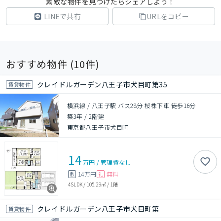
素敵な物件を見つけたらシェアしよう！
LINEで共有
URLをコピー
おすすめ物件 (
10
件)
クレイドルガーデン八王子市犬目町第35
賃貸物件
横浜線 / 八王子駅 バス28分 桜株下車 徒歩16分
築3年
/
2階建
東京都八王子市犬目町
14
万円
/
管理費
なし
14万円
無料
敷
礼
4SLDK
/
105.29㎡
/
1階
クレイドルガーデン八王子市犬目町第
賃貸物件