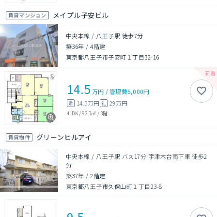
メイプル子安ビル
賃貸マンション
中央本線 / 八王子駅 徒歩7分
築36年
/
4階建
東京都八王子市子安町１丁目32-16
14.5
万円
/
管理費
5,000円
14.5万円
29万円
敷
礼
4LDK
/
92.3㎡
/
3階
グリーンヒルアイ
賃貸物件
中央本線 / 八王子駅 バス17分 宇津木台南下車 徒歩2
分
築37年
/
2階建
東京都八王子市久保山町１丁目23-8
9.5