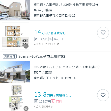
横浜線 / 八王子駅 バス26分 桜株下車 徒歩15分
築3年
/
2階建
東京都八王子市犬目町1248-12
14
万円
/
管理費
なし
14万円
14万円
敷
礼
4SLDK
/
105.29㎡
/
1階
Sumai−to八王子市上川町03
賃貸物件
中央本線 / 八王子駅 バス27分 森下下車 徒歩2分
築3年
/
2階建
東京都八王子市上川町1939-14
13.8
万円
/
管理費
なし
13.8万円
無料
敷
礼
4LDK
/
98.54㎡
/
-