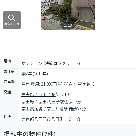
画像を拡大
1/13
建物
マンション (鉄筋コンクリート)
築年数
築7年 (2019年)
駐車場
空有 費用: 21,000円 税: 税込み 空き数: 1
交通
中央線 / 八王子駅
徒歩10分
京王線 / 京王八王子駅
徒歩12分
京王高尾線 / 京王片倉駅
徒歩27分
住所
東京都八王子市八日町１０－８
掲載中の物件(
2
件)