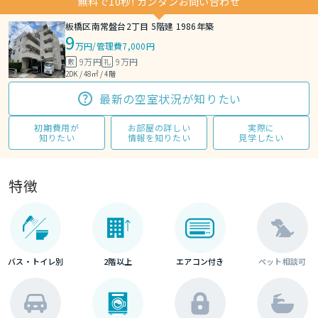
無料で10秒! カンタンお問い合わせ
板橋区南常盤台2丁目 5階建 1986年築
9
万円
/
管理費7,000円
9万円
9万円
敷
礼
2DK / 48㎡ / 4階
最新の空室状況が知りたい
初期費用が
お部屋の詳しい
実際に
知りたい
情報を知りたい
見学したい
特徴
バス・トイレ別
2階以上
エアコン付き
ペット相談可