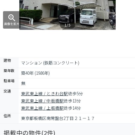
画像を拡大
1/5
建物
マンション (鉄筋コンクリート)
築年数
築40年 (1986年)
駐車場
無
交通
東武東上線 / ときわ台駅
徒歩5分
東武東上線 / 中板橋駅
徒歩13分
東武東上線 / 上板橋駅
徒歩14分
住所
東京都板橋区南常盤台2丁目２１－１７
掲載中の物件(
2
件)