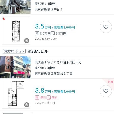
築50年
/
4階建
東京都板橋区中台１
8.5
万円
/
管理費
2,000円
8.5万円
8.5万円
敷
礼
2DK
/
35.64㎡
/
2階
第2BAJビル
賃貸マンション
東武東上線 / ときわ台駅 徒歩8分
築56年
/
4階建
東京都板橋区常盤台１丁目
8.8
万円
/
管理費
5,000円
無料
無料
敷
礼
1DK
/
34.1㎡
/
4階