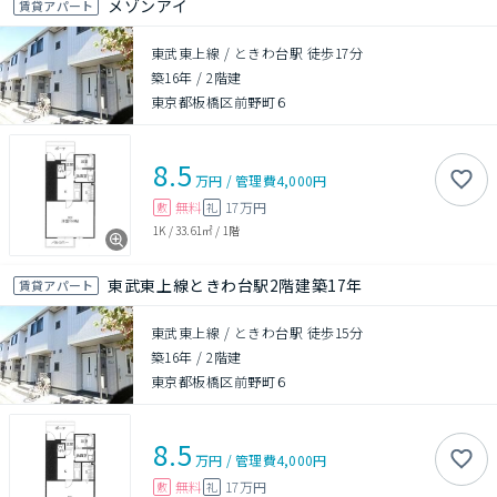
メゾンアイ
賃貸アパート
東武東上線 / ときわ台駅 徒歩17分
築16年
/
2階建
東京都板橋区前野町６
8.5
万円
/
管理費
4,000円
無料
17万円
敷
礼
1K
/
33.61㎡
/
1階
東武東上線ときわ台駅2階建築17年
賃貸アパート
東武東上線 / ときわ台駅 徒歩15分
築16年
/
2階建
東京都板橋区前野町６
8.5
万円
/
管理費
4,000円
無料
17万円
敷
礼