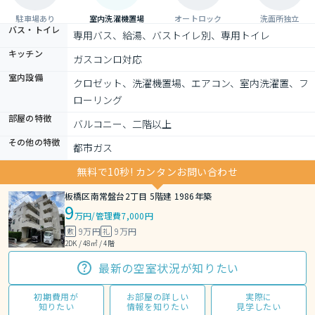
駐車場あり
室内洗濯機置場
オートロック
洗面所独立
バス・トイレ
専用バス、給湯、バストイレ別、専用トイレ
キッチン
ガスコンロ対応
室内設備
クロゼット、洗濯機置場、エアコン、室内洗濯置、フ
ローリング
部屋の特徴
バルコニー、二階以上
その他の特徴
都市ガス
無料で10秒! カンタンお問い合わせ
板橋区南常盤台2丁目 5階建 1986年築
9
万円
/
管理費7,000円
9万円
9万円
敷
礼
2DK / 48㎡ / 4階
最新の空室状況が知りたい
初期費用が
お部屋の詳しい
実際に
知りたい
情報を知りたい
見学したい