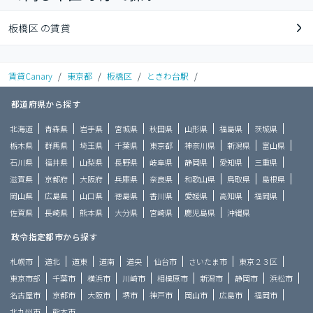
板橋区 の賃貸
賃貸Canary
/
東京都
/
板橋区
/
ときわ台駅
/
都道府県から探す
北海道
青森県
岩手県
宮城県
秋田県
山形県
福島県
茨城県
栃木県
群馬県
埼玉県
千葉県
東京都
神奈川県
新潟県
富山県
石川県
福井県
山梨県
長野県
岐阜県
静岡県
愛知県
三重県
滋賀県
京都府
大阪府
兵庫県
奈良県
和歌山県
鳥取県
島根県
岡山県
広島県
山口県
徳島県
香川県
愛媛県
高知県
福岡県
佐賀県
長崎県
熊本県
大分県
宮崎県
鹿児島県
沖縄県
政令指定都市から探す
札幌市
道北
道東
道南
道央
仙台市
さいたま市
東京２３区
東京市部
千葉市
横浜市
川崎市
相模原市
新潟市
静岡市
浜松市
名古屋市
京都市
大阪市
堺市
神戸市
岡山市
広島市
福岡市
北九州市
熊本市