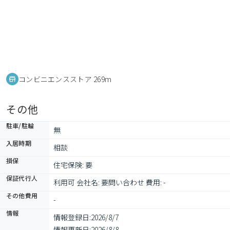
コンビニエンスストア 269m
その他
駐車/駐輪
無
入居時期
相談
損保
住宅保険: 要
保証代行人
利用可 会社名: 要問い合わせ 費用: -
その他費用
-
情報
情報登録日:
2026/8/7
情報更新日:
2026/8/8