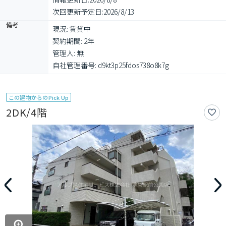
次回更新予定日:
2026/8/13
備考
現況: 賃貸中

契約期間: 2年

管理人: 無

自社管理番号: d9kt3p25fdos738o8k7g
この建物からのPick Up
2DK/4階