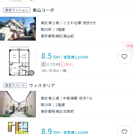
東山コーポ
賃貸マンション
東武東上線 / ときわ台駅 徒歩9分
築40年
/
3階建
東京都板橋区東山町
8.5
万円
/
管理費
3,000円
8.5万円
無料
敷
礼
2DK
/
38.88㎡
/
3階
ウィスタリア
賃貸アパート
東武東上線 / 中板橋駅 徒歩7分
築19年
/
2階建
東京都板橋区双葉町
8.9
万円
/
管理費
2,000円