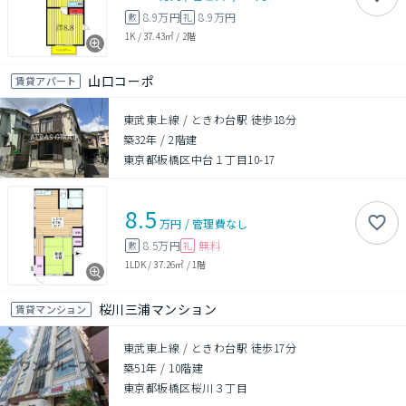
8.9万円
8.9万円
敷
礼
1K
/
37.43㎡
/
2階
山口コーポ
賃貸アパート
東武東上線 / ときわ台駅 徒歩18分
築32年
/
2階建
東京都板橋区中台１丁目10-17
8.5
万円
/
管理費
なし
8.5万円
無料
敷
礼
1LDK
/
37.26㎡
/
1階
桜川三浦マンション
賃貸マンション
東武東上線 / ときわ台駅 徒歩17分
築51年
/
10階建
東京都板橋区桜川３丁目