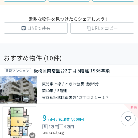
素敵な物件を見つけたらシェアしよう！
LINEで共有
URLをコピー
おすすめ物件 (
10
件)
板橋区南常盤台2丁目 5階建 1986年築
賃貸マンション
東武東上線 / ときわ台駅 徒歩5分
築40年
/
5階建
東京都板橋区南常盤台2丁目２１－１７
9
万円
/
管理費
7,000円
9万円
9万円
敷
礼
2DK
/
48㎡
/
4階