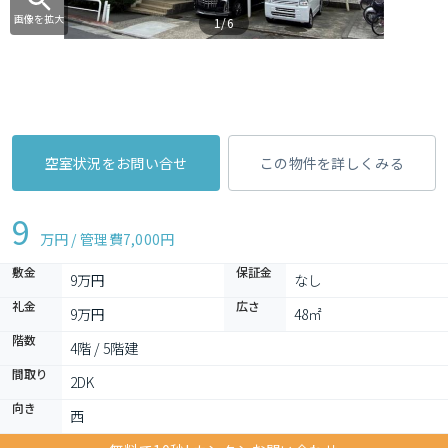
画像を拡大
1/6
空室状況をお問い合せ
この物件を詳しくみる
9
万円 / 管理費
7,000円
敷金
保証金
9万円
なし
礼金
広さ
9万円
48㎡
階数
4階 / 5階建
間取り
2DK 
向き
西