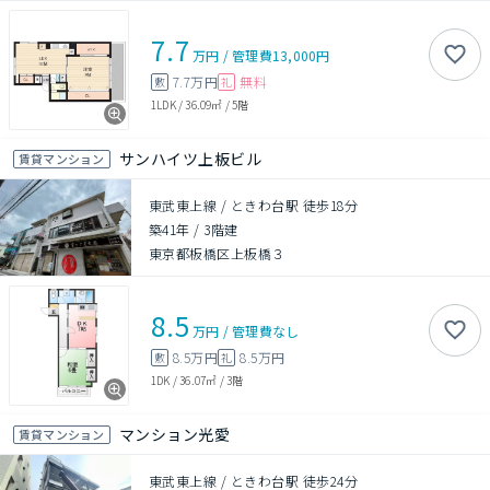
7.7
万円
/
管理費
13,000円
7.7万円
無料
敷
礼
1LDK
/
36.09㎡
/
5階
サンハイツ上板ビル
賃貸マンション
東武東上線 / ときわ台駅 徒歩18分
築41年
/
3階建
東京都板橋区上板橋３
8.5
万円
/
管理費
なし
8.5万円
8.5万円
敷
礼
1DK
/
36.07㎡
/
3階
マンション光愛
賃貸マンション
東武東上線 / ときわ台駅 徒歩24分