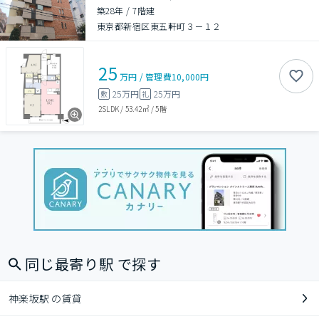
築28年
/
7階建
東京都新宿区東五軒町３－１２
25
万円
/
管理費
10,000円
25万円
25万円
敷
礼
2SLDK
/
53.42㎡
/
5階
同じ最寄り駅 で探す
神楽坂駅 の賃貸