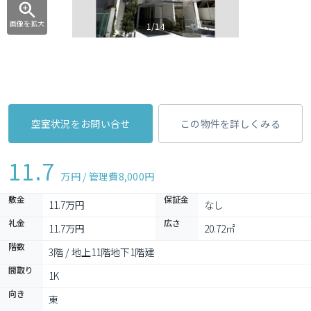
画像を拡大
1/14
空室状況をお問い合せ
この物件を詳しくみる
11.7
万円 / 管理費
8,000円
敷金
保証金
11.7万円
なし
礼金
広さ
11.7万円
20.72㎡
階数
3階 / 地上11階地下1階建
間取り
1K 
向き
東