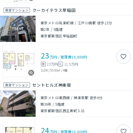
クーカイテラス早稲田
賃貸マンション
東京メトロ有楽町線 / 江戸川橋駅 徒歩13分
築2年
/
5階建
東京都新宿区早稲田町
23
万円
/
管理費
10,000円
23万円
11.5万円
敷
礼
1LDK
/
55.93㎡
/
4階
セントヒルズ神楽坂
賃貸マンション
東京メトロ東西線 / 神楽坂駅 徒歩6分
築36年
/
5階建
東京都新宿区西五軒町3-18
24
万円
/
管理費
10,000円