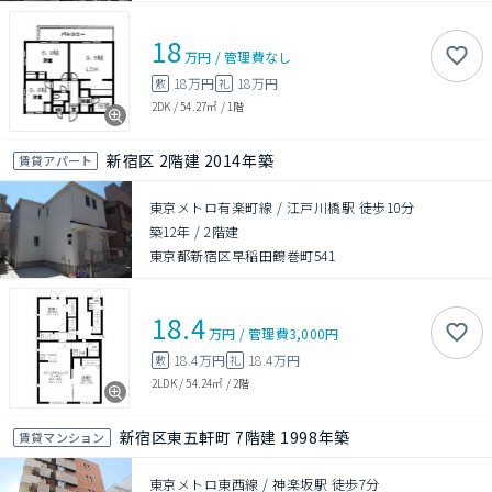
18
万円
/
管理費
なし
18万円
18万円
敷
礼
2DK
/
54.27㎡
/
1階
新宿区 2階建 2014年築
賃貸アパート
東京メトロ有楽町線 / 江戸川橋駅 徒歩10分
築12年
/
2階建
東京都新宿区早稲田鶴巻町541
18.4
万円
/
管理費
3,000円
18.4万円
18.4万円
敷
礼
2LDK
/
54.24㎡
/
2階
新宿区東五軒町 7階建 1998年築
賃貸マンション
東京メトロ東西線 / 神楽坂駅 徒歩7分