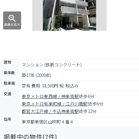
画像を拡大
1/6
建物
マンション (鉄筋コンクリート)
築年数
築17年 (2009年)
駐車場
空有 費用: 38,500円 税: 税込み
交通
東京メトロ東西線 / 神楽坂駅
徒歩6分
東京メトロ有楽町線 / 江戸川橋駅
徒歩6分
都営大江戸線 / 牛込神楽坂駅
徒歩12分
住所
東京都新宿区山吹町４番４
掲載中の物件(
7
件)