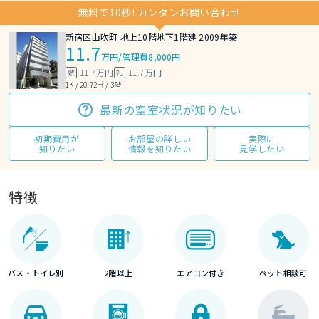
無料で10秒! カンタンお問い合わせ
新宿区山吹町 地上10階地下1階建 2009年築
11.7
万円
/
管理費8,000円
11.7万円
11.7万円
敷
礼
1K / 20.72㎡ / 3階
最新の空室状況が知りたい
初期費用が
お部屋の詳しい
実際に
知りたい
情報を知りたい
見学したい
特徴
バス・トイレ別
2階以上
エアコン付き
ペット相談可