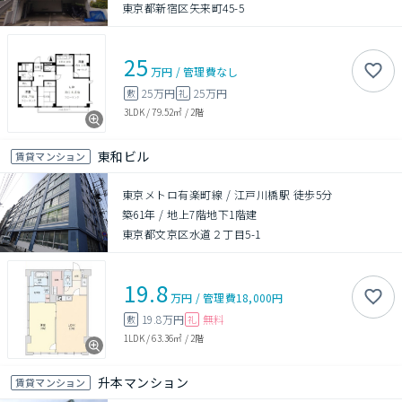
東京都新宿区矢来町45-5
25
万円
/
管理費
なし
25万円
25万円
敷
礼
3LDK
/
79.52㎡
/
2階
東和ビル
賃貸マンション
東京メトロ有楽町線 / 江戸川橋駅 徒歩5分
築61年
/
地上7階地下1階建
東京都文京区水道２丁目5-1
19.8
万円
/
管理費
18,000円
19.8万円
無料
敷
礼
1LDK
/
63.36㎡
/
2階
升本マンション
賃貸マンション