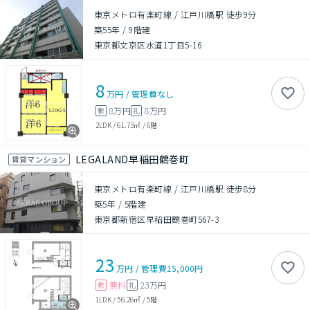
東京メトロ有楽町線 / 江戸川橋駅 徒歩9分
築55年
/
9階建
東京都文京区水道1丁目5-16
8
万円
/
管理費
なし
8万円
8万円
敷
礼
2LDK
/
61.73㎡
/
6階
LEGALAND早稲田鶴巻町
賃貸マンション
東京メトロ有楽町線 / 江戸川橋駅 徒歩8分
築5年
/
5階建
東京都新宿区早稲田鶴巻町567-3
23
万円
/
管理費
15,000円
無料
23万円
敷
礼
1LDK
/
56.26㎡
/
5階