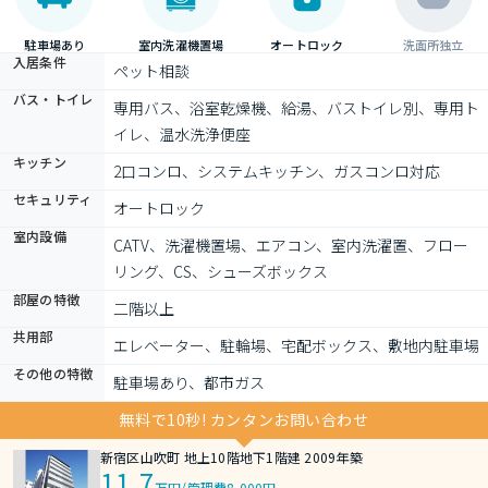
駐車場あり
室内洗濯機置場
オートロック
洗面所独立
入居条件
ペット相談
バス・トイレ
専用バス、浴室乾燥機、給湯、バストイレ別、専用ト
イレ、温水洗浄便座
キッチン
2口コンロ、システムキッチン、ガスコンロ対応
セキュリティ
オートロック
室内設備
CATV、洗濯機置場、エアコン、室内洗濯置、フロー
リング、CS、シューズボックス
部屋の特徴
二階以上
共用部
エレベーター、駐輪場、宅配ボックス、敷地内駐車場
その他の特徴
駐車場あり、都市ガス
無料で10秒! カンタンお問い合わせ
新宿区山吹町 地上10階地下1階建 2009年築
11.7
万円
/
管理費8,000円