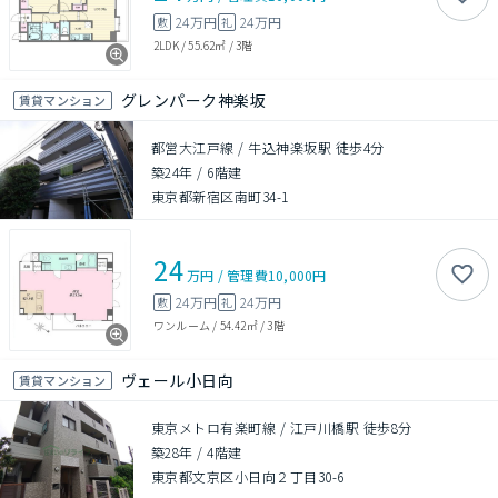
24万円
24万円
敷
礼
2LDK
/
55.62㎡
/
3階
グレンパーク神楽坂
賃貸マンション
都営大江戸線 / 牛込神楽坂駅 徒歩4分
築24年
/
6階建
東京都新宿区南町34-1
24
万円
/
管理費
10,000円
24万円
24万円
敷
礼
ワンルーム
/
54.42㎡
/
3階
ヴェール小日向
賃貸マンション
東京メトロ有楽町線 / 江戸川橋駅 徒歩8分
築28年
/
4階建
東京都文京区小日向２丁目30-6