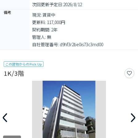
次回更新予定日:
2026/8/12
備考
現況: 賃貸中

更新料: 117,000円

契約期間: 2年

管理人: 無

自社管理番号: d9hf3r2be0is73c3md00
この建物からのPick Up
1K/3階