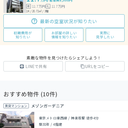
11.7万円
11.7万円
敷
礼
1K / 20.72㎡ / 3階
最新の空室状況が知りたい
初期費用が
お部屋の詳しい
実際に
知りたい
情報を知りたい
見学したい
素敵な物件を見つけたらシェアしよう！
LINEで共有
URLをコピー
おすすめ物件 (
10
件)
メゾンガーデニア
賃貸マンション
東京メトロ東西線 / 神楽坂駅 徒歩4分
築38年
/
4階建