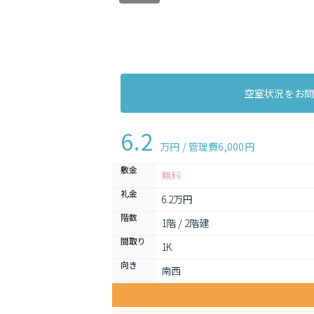
空室状況をお
6.2
万円 / 管理費
6,000円
敷金
無料
礼金
6.2万円
階数
1階 / 2階建
間取り
1K 
向き
南西