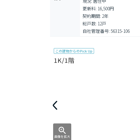
現況: 居住中

更新料: 16,500円

契約期間: 2年

総戸数: 12戸

自社管理番号: 56315-106
この建物からのPick Up
1K/1階
画像を拡大