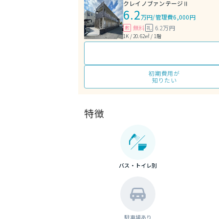
クレイノブァンテージⅡ
6.2
万円
/
管理費6,000円
無料
6.2万円
敷
礼
1K / 20.62㎡ / 1階
初期費用が
知りたい
特徴
バス・トイレ別
駐車場あり