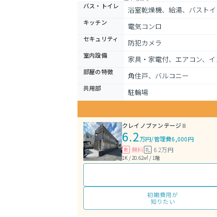
バス・トイレ
浴室乾燥機、給湯、バストイ
キッチン
電気コンロ
セキュリティ
防犯カメラ
室内設備
家具・家電付、エアコン、イ
部屋の特徴
角住戸、バルコニー
共用部
駐輪場
クレイノブァンテージⅡ
6.2
万円
/
管理費6,000円
無料
6.2万円
敷
礼
1K / 20.62㎡ / 1階
初期費用が
知りたい