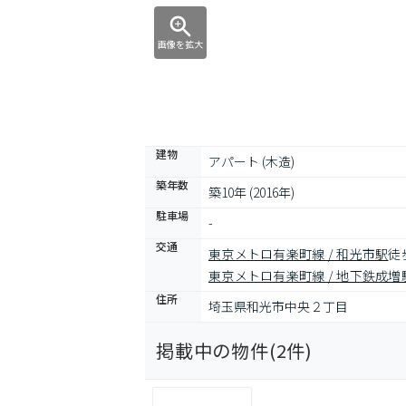
画像を拡大
建物
アパート (木造)
築年数
築10年 (2016年)
駐車場
-
交通
東京メトロ有楽町線 / 和光市駅
徒
東京メトロ有楽町線 / 地下鉄成増
住所
埼玉県和光市中央２丁目
掲載中の物件(
2
件)