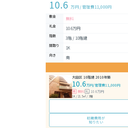
10.6
万円 / 管理費
11,000円
敷金
無料
礼金
10.6万円
階数
3階 / 10階建
間取り
1K 
向き
南
大田区 10階建 2010年築
10.6
万円
/
管理費11,000円
無料
10.6万円
敷
礼
1K / 21.5㎡ / 3階
初期費用が
知りたい