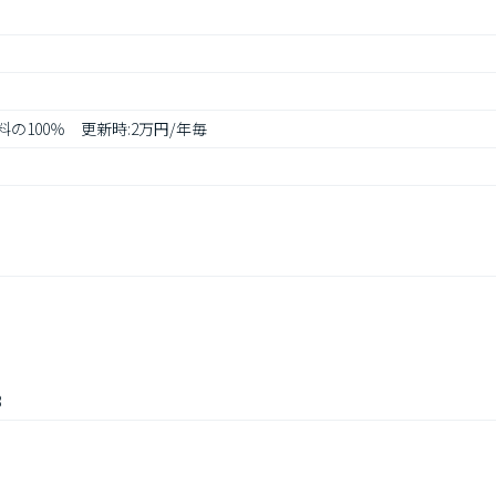
料の100％　更新時:2万円/年毎　
8