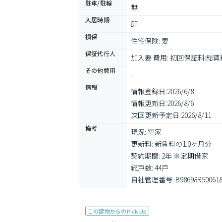
駐車/駐輪
無
入居時期
即
損保
住宅保険: 要
保証代行人
加入要 費用: 初回保証料:総賃
その他費用
-
情報
情報登録日:
2026/6/8
情報更新日:
2026/8/6
次回更新予定日:
2026/8/11
備考
現況: 空家

更新料: 新賃料の1.0ヶ月分

契約期間: 2年 ※定期借家

総戸数: 44戸

自社管理番号: B98698R50061
この建物からのPick Up