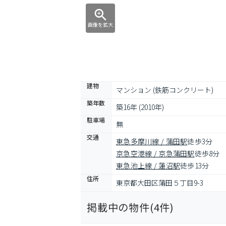
画像を拡大
建物
マンション (鉄筋コンクリート)
築年数
築16年 (2010年)
駐車場
無
交通
東急多摩川線 / 蒲田駅
徒歩3分
京急空港線 / 京急蒲田駅
徒歩8分
東急池上線 / 蓮沼駅
徒歩13分
住所
東京都大田区蒲田５丁目9-3
掲載中の物件(
4
件)