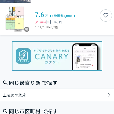
7.6
万円
/
管理費
5,000円
無料
3.8万円
敷
礼
2LDK
/
61.82㎡
/
2階
同じ最寄り駅 で探す
上尾駅 の賃貸
同じ市区町村 で探す