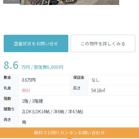
空室状況をお問い合せ
この物件を詳しくみる
8.6
万円 / 管理費
6,000円
敷金
保証金
8.6万円
なし
礼金
広さ
無料
54.18㎡
階数
1階 / 3階建
間取り
2LDK (LDK14帖 / 洋6帖 / 洋4.5帖)
向き
南
無料で10秒! カンタンお問い合わせ