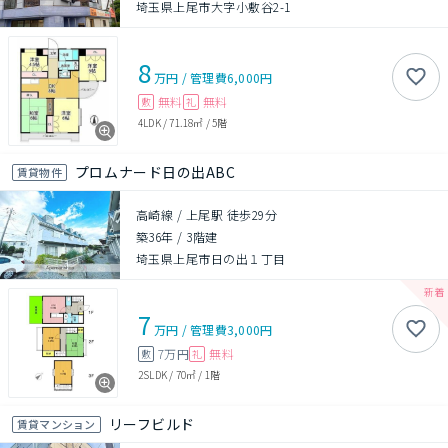
埼玉県上尾市大字小敷谷2-1
8
万円
/
管理費
6,000円
無料
無料
敷
礼
4LDK
/
71.18㎡
/
5階
プロムナード日の出ABC
賃貸物件
高崎線 / 上尾駅 徒歩29分
築36年
/
3階建
埼玉県上尾市日の出１丁目
7
万円
/
管理費
3,000円
7万円
無料
敷
礼
2SLDK
/
70㎡
/
1階
リーフビルド
賃貸マンション