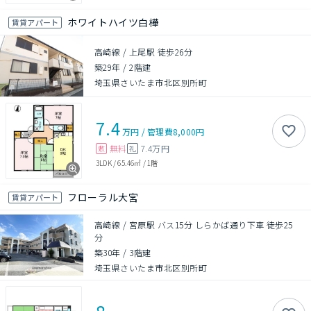
ホワイトハイツ白樺
賃貸アパート
高崎線 / 上尾駅 徒歩26分
築29年
/
2階建
埼玉県さいたま市北区別所町
7.4
万円
/
管理費
8,000円
無料
7.4万円
敷
礼
3LDK
/
65.46㎡
/
1階
フローラル大宮
賃貸アパート
高崎線 / 宮原駅 バス15分 しらかば通り下車 徒歩25
分
築30年
/
3階建
埼玉県さいたま市北区別所町