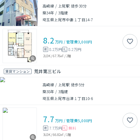
高崎線 / 上尾駅 徒歩30分
築34年
/
3階建
埼玉県上尾市中妻１丁目14-7
8.2
万円
/
管理費
3,000円
8.2万円
8.2万円
敷
礼
2LDK
/
67.76㎡
/
2階
荒井第三ビル
賃貸マンション
高崎線 / 上尾駅 徒歩5分
築38年
/
3階建
埼玉県上尾市谷津１丁目10-6
7.7
万円
/
管理費
5,000円
7.7万円
無料
敷
礼
3LDK
/
66.82㎡
/
1階