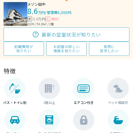
メゾン田中
8.6
万円
/
管理費6,000円
8.6万円
無料
敷
礼
2LDK / 54.18㎡ / 1階
最新の空室状況が知りたい
初期費用が
お部屋の詳しい
実際に
知りたい
情報を知りたい
見学したい
特徴
バス・トイレ別
2階以上
エアコン付き
ペット相談可