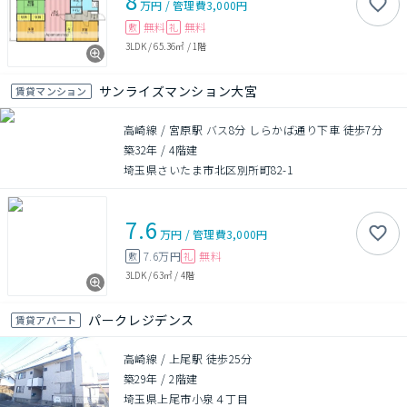
8
万円
/
管理費
3,000円
無料
無料
敷
礼
3LDK
/
65.36㎡
/
1階
サンライズマンション大宮
賃貸マンション
高崎線 / 宮原駅 バス8分 しらかば通り下車 徒歩7分
築32年
/
4階建
埼玉県さいたま市北区別所町82-1
7.6
万円
/
管理費
3,000円
7.6万円
無料
敷
礼
3LDK
/
63㎡
/
4階
パークレジデンス
賃貸アパート
高崎線 / 上尾駅 徒歩25分
築29年
/
2階建
埼玉県上尾市小泉４丁目