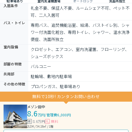
駐車場あり
室内洗濯機置場
オートロック
洗面所独立
入居条件
礼金不要、保証人不要、ルームシェア不可、ペット不
可、二人入居可
バス・トイレ
専用バス、追焚機能浴室、給湯、バストイレ別、シャ
ワー付洗面化粧台、専用トイレ、シャワー、温水洗浄
便座、洗面所独立
室内設備
クロゼット、エアコン、室内洗濯置、フローリング、
シューズボックス
部屋の特徴
バルコニー
共用部
駐輪場、敷地内駐車場
その他の特徴
プロパンガス、駐車場あり
無料で10秒! カンタンお問い合わせ
メゾン田中
8.6
万円
/
管理費6,000円
8.6万円
無料
敷
礼
2LDK / 54.18㎡ / 1階