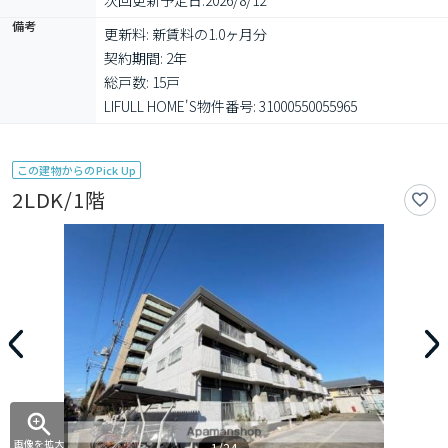
次回更新予定日:
2026/8/12
備考
更新料: 新賃料の1.0ヶ月分

契約期間: 2年

総戸数: 15戸

LIFULL HOME'S物件番号: 31000550055965
この建物からのPick Up
2LDK/1階
画像を拡大
1/24