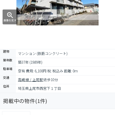
画像を拡大
1/15
建物
マンション (鉄筋コンクリート)
築年数
築37年 (1989年)
駐車場
空有 費用: 6,100円 税: 税込み 距離: 0m
交通
高崎線 / 上尾駅
徒歩10分
住所
埼玉県上尾市西宮下１丁目
掲載中の物件(
1
件)