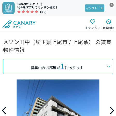
CANARY(カナリー)
物件をアプリでサクサク検索！
インストール
(4.8)
お気に入り
閲覧履歴
メゾン田中（埼玉県上尾市 / 上尾駅） の賃貸
物件情報
1
募集中のお部屋が
件あります