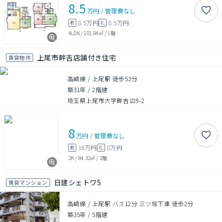
8.5
万円
/
管理費
なし
8.5万円
8.5万円
敷
礼
4LDK
/
101.84㎡
/
1階
上尾市畔吉店舗付き住宅
賃貸物件
高崎線 / 上尾駅 徒歩53分
築31年
/
2階建
埼玉県上尾市大字畔吉189-2
8
万円
/
管理費
なし
16万円
8万円
敷
礼
2K
/
84.32㎡
/
2階
日建シェトワ5
賃貸マンション
高崎線 / 上尾駅 バス12分 三ツ塚下車 徒歩2分
築35年
/
5階建