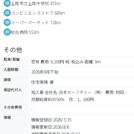
上尾市立上尾中学校 873m
コンビニエンスストア 680m
スーパーマーケット 728m
総合病院 552m
その他
駐車/駐輪
空有 費用: 6,100円 税: 税込み 距離: 0m
入居時期
2026年9月下旬
損保
住宅保険: 要
保証代行人
加入要 会社名: 日本セーフティー（株） 費用: 初回：
月額総賃料の50％　月：1，680円
その他費用
-
情報
情報登録日:
2026/7/15
情報更新日:
2026/8/6