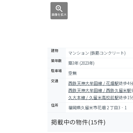
画像を拡大
建物
マンション (鉄筋コンクリート)
築年数
築3年 (2023年)
駐車場
空無
交通
西鉄天神大牟田線 / 花畑駅
徒歩4
西鉄天神大牟田線 / 西鉄久留米駅
久大本線 / 久留米高校前駅
徒歩15
住所
福岡県久留米市花畑２丁目3‐1
掲載中の物件(
15
件)