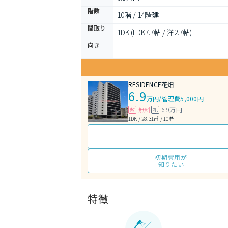
階数
10階 / 14階建
間取り
1DK (LDK7.7帖 / 洋2.7帖)
向き
RESIDENCE花畑
6.9
万円
/
管理費5,000円
無料
6.9万円
敷
礼
1DK / 28.31㎡ / 10階
初期費用が
知りたい
特徴