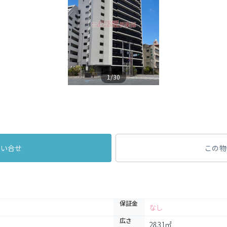
1/30
問い合せ
この物
保証金
なし
広さ
28.31㎡