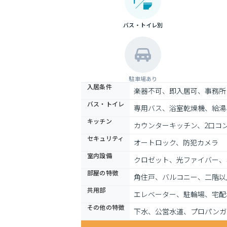
バス・トイレ別
駐車場あり
入居条件
楽器不可、即入居可、事務所
バス・トイレ
専用バス、浴室乾燥機、給湯
キッチン
カウンターキッチン、2口コ
セキュリティ
オートロック、防犯カメラ
室内設備
クロゼット、光ファイバー、
部屋の特徴
角住戸、バルコニー、二階以
共用部
エレベーター、駐輪場、宅配
その他の特徴
下水、公営水道、プロパンガ