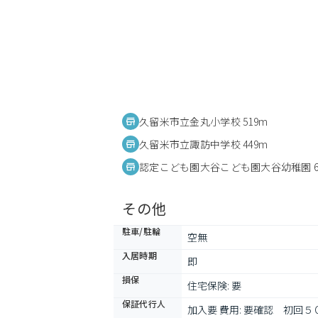
久留米市立金丸小学校 519m
久留米市立諏訪中学校 449m
認定こども園大谷こども園大谷幼稚園 6
その他
駐車/駐輪
空無
入居時期
即
損保
住宅保険: 要
保証代行人
加入要 費用: 要確認　初回