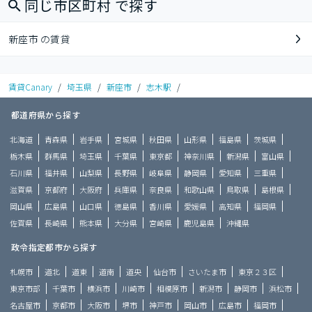
同じ市区町村 で探す
新座市 の賃貸
賃貸Canary
/
埼玉県
/
新座市
/
志木駅
/
都道府県から探す
北海道
青森県
岩手県
宮城県
秋田県
山形県
福島県
茨城県
栃木県
群馬県
埼玉県
千葉県
東京都
神奈川県
新潟県
富山県
石川県
福井県
山梨県
長野県
岐阜県
静岡県
愛知県
三重県
滋賀県
京都府
大阪府
兵庫県
奈良県
和歌山県
鳥取県
島根県
岡山県
広島県
山口県
徳島県
香川県
愛媛県
高知県
福岡県
佐賀県
長崎県
熊本県
大分県
宮崎県
鹿児島県
沖縄県
政令指定都市から探す
札幌市
道北
道東
道南
道央
仙台市
さいたま市
東京２３区
東京市部
千葉市
横浜市
川崎市
相模原市
新潟市
静岡市
浜松市
名古屋市
京都市
大阪市
堺市
神戸市
岡山市
広島市
福岡市