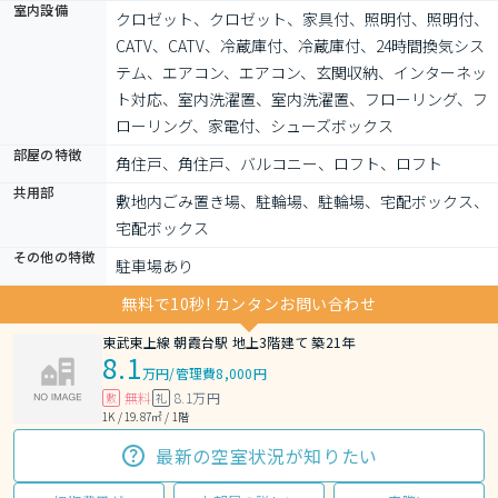
室内設備
クロゼット、クロゼット、家具付、照明付、照明付、
CATV、CATV、冷蔵庫付、冷蔵庫付、24時間換気シス
テム、エアコン、エアコン、玄関収納、インターネッ
ト対応、室内洗濯置、室内洗濯置、フローリング、フ
ローリング、家電付、シューズボックス
部屋の特徴
角住戸、角住戸、バルコニー、ロフト、ロフト
共用部
敷地内ごみ置き場、駐輪場、駐輪場、宅配ボックス、
宅配ボックス
その他の特徴
駐車場あり
無料で10秒! カンタンお問い合わせ
東武東上線 朝霞台駅 地上3階建て 築21年
8.1
万円
/
管理費8,000円
無料
8.1万円
敷
礼
1K / 19.87㎡ / 1階
最新の空室状況が知りたい