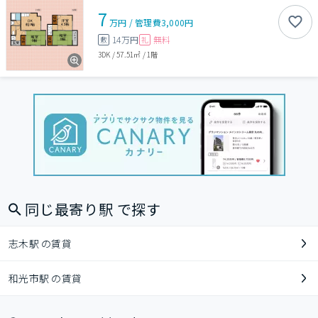
7
万円
/
管理費
3,000円
14万円
無料
敷
礼
3DK
/
57.51㎡
/
1階
同じ最寄り駅 で探す
志木駅 の賃貸
和光市駅 の賃貸