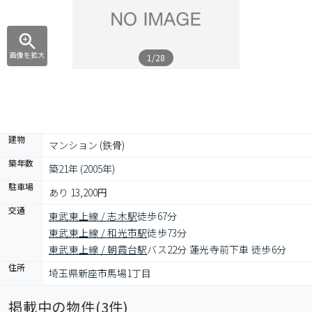
画像を拡大
1/28
建物
マンション (鉄骨)
築年数
築21年 (2005年)
駐車場
あり 13,200円
交通
東武東上線 / 志木駅
徒歩67分
東武東上線 / 和光市駅
徒歩73分
東武東上線 / 朝霞台駅
バス22分 蓮光寺前下車 徒歩6分
住所
埼玉県新座市馬場1丁目
掲載中の物件(
3
件)