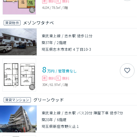
無料
無料
敷
礼
4LDK
/
78.5㎡
/
5階
メゾンワタナベ
賃貸物件
東武東上線 / 志木駅 徒歩11分
築37年
/
2階建
埼玉県志木市本町４丁目10-3
8
万円
/
管理費
なし
無料
無料
敷
礼
3DK
/
61.97㎡
/
1階
グリーンウッド
賃貸マンション
東武東上線 / 志木駅 バス20分 陣屋下車 徒歩7分
築28年
/
6階建
埼玉県新座市野火止１