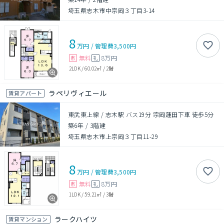
埼玉県志木市中宗岡３丁目3-14
8
万円
/
管理費
3,500円
無料
8万円
敷
礼
2LDK
/
60.02㎡
/
2階
ラペリヴィエール
賃貸アパート
東武東上線 / 志木駅 バス19分 宗岡蓮田下車 徒歩5分
築6年
/
3階建
埼玉県志木市上宗岡３丁目11-29
8
万円
/
管理費
3,500円
無料
8万円
敷
礼
1LDK
/
59.21㎡
/
3階
ラークハイツ
賃貸マンション