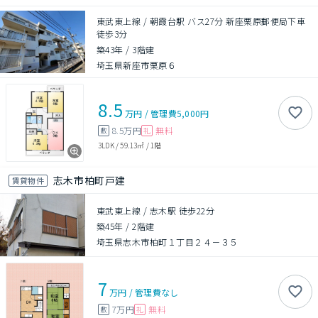
東武東上線 / 朝霞台駅 バス27分 新座栗原郵便局下車
徒歩3分
築43年
/
3階建
埼玉県新座市栗原６
8.5
万円
/
管理費
5,000円
8.5万円
無料
敷
礼
3LDK
/
59.13㎡
/
1階
志木市柏町戸建
賃貸物件
東武東上線 / 志木駅 徒歩22分
築45年
/
2階建
埼玉県志木市柏町１丁目２４－３５
7
万円
/
管理費
なし
7万円
無料
敷
礼