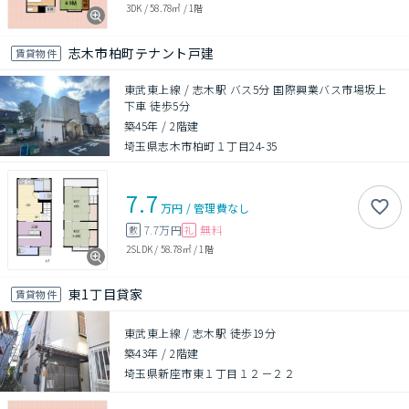
3DK
/
58.78㎡
/
1階
志木市柏町テナント戸建
賃貸物件
東武東上線 / 志木駅 バス5分 国際興業バス市場坂上
下車 徒歩5分
築45年
/
2階建
埼玉県志木市柏町１丁目24-35
7.7
万円
/
管理費
なし
7.7万円
無料
敷
礼
2SLDK
/
58.78㎡
/
1階
東1丁目貸家
賃貸物件
東武東上線 / 志木駅 徒歩19分
築43年
/
2階建
埼玉県新座市東１丁目１２－２２