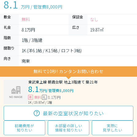
8.1
万円 / 管理費
8,000円
敷金
保証金
無料
なし
礼金
広さ
8.1万円
19.87㎡
階数
1階 / 3階建
間取り
1K (洋6.1帖 / K1.5帖 / ロフト3帖)
向き
南東
無料で10秒! カンタンお問い合わせ
東武東上線 朝霞台駅 地上3階建て 築21年
8.1
万円
/
管理費8,000円
無料
8.1万円
敷
礼
1K / 19.87㎡ / 1階
最新の空室状況が知りたい
初期費用が
お部屋の詳しい
実際に
知りたい
情報を知りたい
見学したい