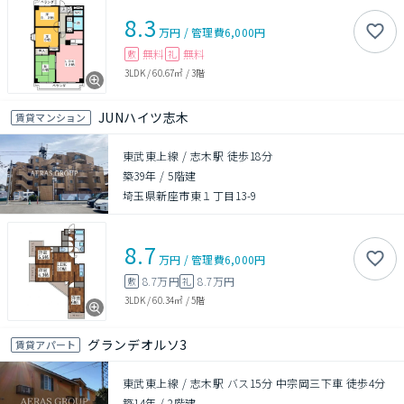
8.3
万円
/
管理費
6,000円
無料
無料
敷
礼
3LDK
/
60.67㎡
/
3階
JUNハイツ志木
賃貸マンション
東武東上線 / 志木駅 徒歩18分
築39年
/
5階建
埼玉県新座市東１丁目13-9
8.7
万円
/
管理費
6,000円
8.7万円
8.7万円
敷
礼
3LDK
/
60.34㎡
/
5階
グランデオルソ3
賃貸アパート
東武東上線 / 志木駅 バス15分 中宗岡三下車 徒歩4分
築14年
/
2階建