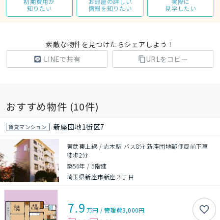
初期費用が
お部屋の詳しい
実際に
知りたい
情報を知りたい
見学したい
素敵な物件を見つけたらシェアしよう！
LINEで共有
URLをコピー
おすすめ物件 (
10
件)
新座団地1街区7
賃貸マンション
東武東上線 / 志木駅 バス8分 新座団地郵便局前下車
徒歩2分
築56年
/
5階建
埼玉県新座市新座３丁目
7.9
万円
/
管理費
3,000円