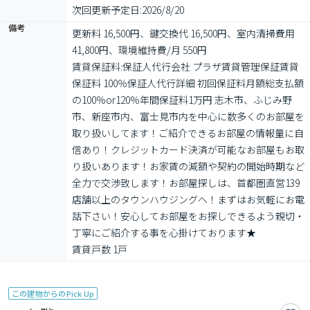
次回更新予定日:
2026/8/20
備考
更新料 16,500円、鍵交換代 16,500円、室内清掃費用 
41,800円、環境維持費/月 550円

賃貸保証料:保証人代行会社 プラザ賃貸管理保証賃貸
保証料 100％保証人代行詳細 初回保証料月額総支払額
の100％or120％年間保証料1万円 志木市、ふじみ野
市、新座市内、富士見市内を中心に数多くのお部屋を
取り扱いしてます！ご紹介できるお部屋の情報量に自
信あり！クレジットカード決済が可能なお部屋もお取
り扱いあります！お家賃の減額や契約の開始時期など
全力で交渉致します！お部屋探しは、首都圏直営139
店舗以上のタウンハウジングへ！まずはお気軽にお電
話下さい！安心してお部屋をお探しできるよう親切・
丁寧にご紹介する事を心掛けております★

賃貸戸数 1戸
この建物からのPick Up