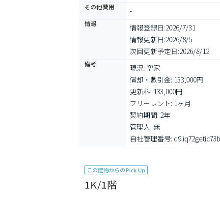
その他費用
-
情報
情報登録日:
2026/7/31
情報更新日:
2026/8/5
次回更新予定日:
2026/8/12
備考
現況: 空家

償却・敷引金: 133,000円

更新料: 133,000円

フリーレント: 1ヶ月

契約期間: 2年

管理人: 無

自社管理番号: d9liq72getic73b
この建物からのPick Up
1K/1階