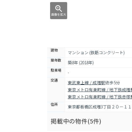
画像を拡大
建物
マンション (鉄筋コンクリート)
築年数
築8年 (2018年)
駐車場
-
交通
東武東上線 / 成増駅
徒歩5分
東京メトロ有楽町線 / 地下鉄成増
東京メトロ有楽町線 / 地下鉄赤塚
住所
東京都板橋区成増3丁目２０－１１
掲載中の物件(
5
件)