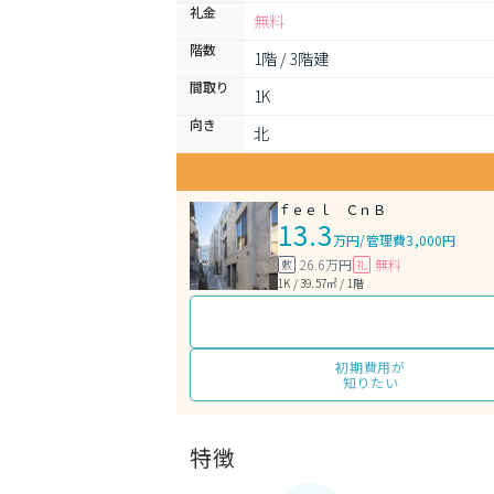
礼金
無料
階数
1階 / 3階建
間取り
1K 
向き
北
ｆｅｅｌ ＣｎＢ
13.3
万円
/
管理費3,000円
26.6万円
無料
敷
礼
1K / 39.57㎡ / 1階
初期費用が
知りたい
特徴