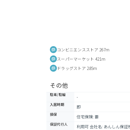
コンビニエンスストア 267m
スーパーマーケット 421m
ドラッグストア 285m
その他
駐車/駐輪
-
入居時期
即
損保
住宅保険: 要
保証代行人
利用可 会社名: あんしん保証