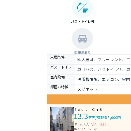
バス・トイレ別
駐車場あり
入居条件
即入居可、フリーレント、二
バス・トイレ
専用バス、バストイレ別、専
室内設備
洗濯機置場、エアコン、室内
部屋の特徴
メゾネット
ｆｅｅｌ ＣｎＢ
13.3
万円
/
管理費3,000円
26.6万円
無料
敷
礼
1K / 39.57㎡ / 1階