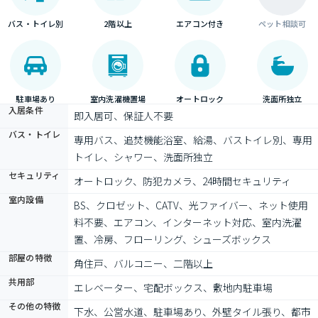
バス・トイレ別
2階以上
エアコン付き
ペット相談可
駐車場あり
室内洗濯機置場
オートロック
洗面所独立
入居条件
即入居可、保証人不要
バス・トイレ
専用バス、追焚機能浴室、給湯、バストイレ別、専用
トイレ、シャワー、洗面所独立
セキュリティ
オートロック、防犯カメラ、24時間セキュリティ
室内設備
BS、クロゼット、CATV、光ファイバー、ネット使用
料不要、エアコン、インターネット対応、室内洗濯
置、冷房、フローリング、シューズボックス
部屋の特徴
角住戸、バルコニー、二階以上
共用部
エレベーター、宅配ボックス、敷地内駐車場
その他の特徴
下水、公営水道、駐車場あり、外壁タイル張り、都市