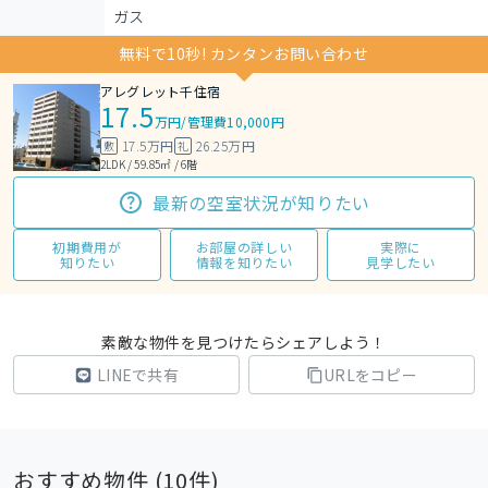
ガス
無料で10秒! カンタンお問い合わせ
アレグレット千住宿
17.5
万円
/
管理費10,000円
17.5万円
26.25万円
敷
礼
2LDK / 59.85㎡ / 6階
最新の空室状況が知りたい
初期費用が
お部屋の詳しい
実際に
知りたい
情報を知りたい
見学したい
素敵な物件を見つけたらシェアしよう！
LINEで共有
URLをコピー
おすすめ物件 (
10
件)