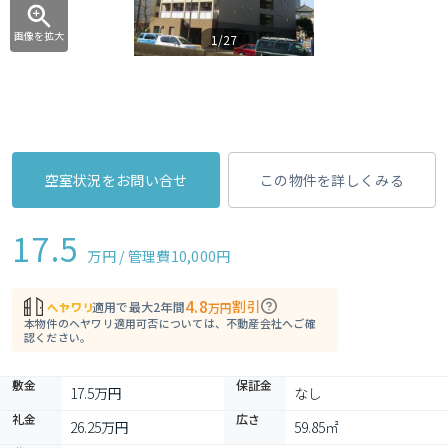
画像を拡大
1/27
空室状況をお問い合せ
この物件を詳しくみる
17.5
万円 / 管理費
10,000円
4.8
割引
適用で最大2年間
万円
本物件のヘヤワリ適用可否については、不動産会社へご確
認ください。
敷金
保証金
17.5万円
なし
礼金
広さ
26.25万円
59.85㎡