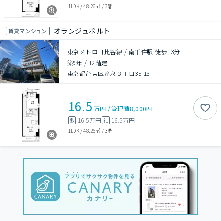
1LDK
/
48.26㎡
/
3階
オランジュポルト
賃貸マンション
東京メトロ日比谷線 / 南千住駅 徒歩13分
築9年
/
12階建
東京都台東区竜泉３丁目35-13
16.5
万円
/
管理費
8,000円
16.5万円
16.5万円
敷
礼
1LDK
/
48.26㎡
/
3階