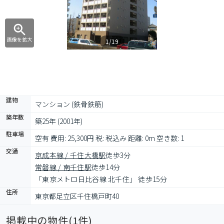
画像を拡大
1/19
建物
マンション (鉄骨鉄筋)
築年数
築25年 (2001年)
駐車場
空有 費用: 25,300円 税: 税込み 距離: 0m 空き数: 1
交通
京成本線 / 千住大橋駅
徒歩3分
常磐線 / 南千住駅
徒歩14分
「東京メトロ日比谷線 北千住」 徒歩15分
住所
東京都足立区千住橋戸町40
掲載中の物件(
1
件)