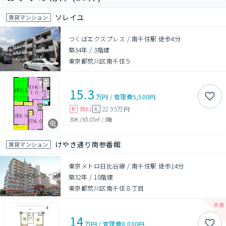
ソレイユ
賃貸マンション
つくばエクスプレス / 南千住駅 徒歩4分
築34年
/
3階建
東京都荒川区南千住５
15.3
万円
/
管理費
5,500円
無料
22.95万円
敷
礼
3DK
/
65.07㎡
/
3階
けやき通り南参番館
賃貸マンション
東京メトロ日比谷線 / 南千住駅 徒歩14分
築32年
/
10階建
東京都荒川区南千住８丁目
14
万円
/
管理費
8,000円