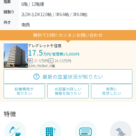
階数
6階 / 12階建
間取り
2LDK (LDK12.0帖 / 洋6.6帖 / 洋6.0帖)
向き
南西
無料で10秒! カンタンお問い合わせ
アレグレット千住宿
17.5
万円
/
管理費10,000円
17.5万円
26.25万円
敷
礼
2LDK / 59.85㎡ / 6階
最新の空室状況が知りたい
初期費用が
お部屋の詳しい
実際に
知りたい
情報を知りたい
見学したい
特徴