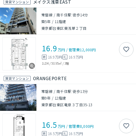
メイクス浅草EAST
賃貸マンション
常磐線 / 南千住駅 徒歩14分
築5年
/
11階建
東京都台東区東浅草２丁目
16.9
万円
/
管理費
12,000円
16.9万円
16.9万円
敷
礼
1LDK
/
50.95㎡
/
3階
ORANGEPORTE
賃貸マンション
常磐線 / 南千住駅 徒歩13分
築9年
/
12階建
東京都台東区竜泉３丁目35-13
16.5
万円
/
管理費
8,000円
16.5万円
16.5万円
敷
礼