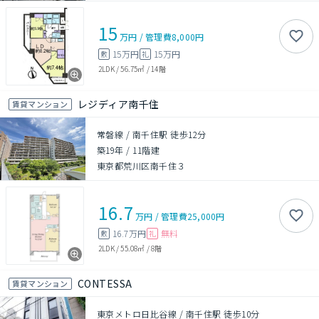
15
万円
/
管理費
8,000円
15万円
15万円
敷
礼
2LDK
/
56.75㎡
/
14階
レジディア南千住
賃貸マンション
常磐線 / 南千住駅 徒歩12分
築19年
/
11階建
東京都荒川区南千住３
16.7
万円
/
管理費
25,000円
16.7万円
無料
敷
礼
2LDK
/
55.08㎡
/
8階
CONTESSA
賃貸マンション
東京メトロ日比谷線 / 南千住駅 徒歩10分