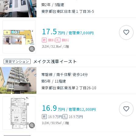
築2年
/
5階建
東京都台東区日本堤１丁目36-5
17.5
万円
/
管理費
7,000円
無料
無料
敷
礼
2LDK
/
52.36㎡
/
1階
メイクス浅草イースト
賃貸マンション
常磐線 / 南千住駅 徒歩14分
築5年
/
11階建
東京都台東区東浅草２丁目26-10
16.9
万円
/
管理費
12,000円
16.9万円
16.9万円
敷
礼
1LDK
/
50.95㎡
/
3階