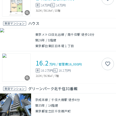
14万円
14万円
敷
礼
3LDK
/
58.14㎡
/
10階
ハウス
賃貸マンション
東京メトロ日比谷線 / 南千住駅 徒歩16分
築26年
/
8階建
東京都台東区日本堤１丁目
16.2
万円
/
管理費
16,000円
16.2万円
16.2万円
敷
礼
2LDK
/
56.96㎡
/
7階
グリーンパーク北千住31番館
賃貸マンション
京成本線 / 千住大橋駅 徒歩4分
築35年
/
14階建
東京都足立区千住橋戸町