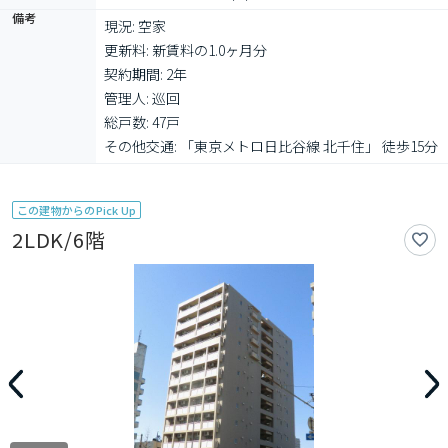
備考
現況: 空家

更新料: 新賃料の1.0ヶ月分

契約期間: 2年

管理人: 巡回

総戸数: 47戸

その他交通: 「東京メトロ日比谷線 北千住」 徒歩15分
この建物からのPick Up
2LDK/6階