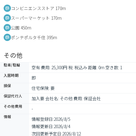
コンビニエンスストア 170m
スーパーマーケット 170m
公園 450m
ポンテポルタ千住 395m
その他
駐車/駐輪
空有 費用: 25,300円 税: 税込み 距離: 0m 空き数: 1
入居時期
即
損保
住宅保険: 要
保証代行人
加入要 会社名: その他 費用: 保証会社
その他費用
-
情報
情報登録日:
2026/8/5
情報更新日:
2026/8/4
次回更新予定日:
2026/8/12