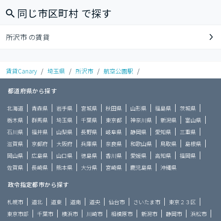
同じ市区町村 で探す
所沢市 の賃貸
賃貸Canary
/
埼玉県
/
所沢市
/
航空公園駅
/
都道府県から探す
北海道
青森県
岩手県
宮城県
秋田県
山形県
福島県
茨城県
栃木県
群馬県
埼玉県
千葉県
東京都
神奈川県
新潟県
富山県
石川県
福井県
山梨県
長野県
岐阜県
静岡県
愛知県
三重県
滋賀県
京都府
大阪府
兵庫県
奈良県
和歌山県
鳥取県
島根県
岡山県
広島県
山口県
徳島県
香川県
愛媛県
高知県
福岡県
佐賀県
長崎県
熊本県
大分県
宮崎県
鹿児島県
沖縄県
政令指定都市から探す
札幌市
道北
道東
道南
道央
仙台市
さいたま市
東京２３区
東京市部
千葉市
横浜市
川崎市
相模原市
新潟市
静岡市
浜松市