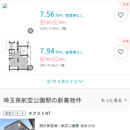
7.56
万円
/
管理費
なし
無料
無料
敷
礼
2LDK
/
53.96㎡
/
2階
7.94
万円
/
管理費
なし
無料
無料
敷
礼
3DK
/
53.96㎡
/
1階
全
7
件を表示する
埼玉県航空公園駅の新着物件
もっと見る
ネクストNT
賃貸アパート
西武新宿線 / 航空公園駅 徒歩20分