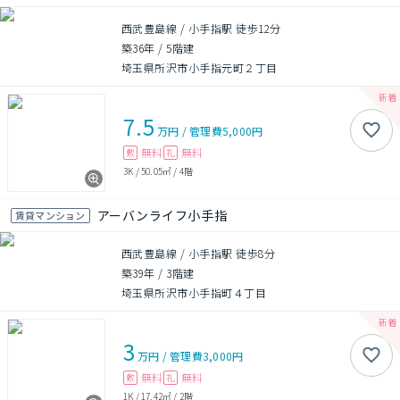
西武豊島線 / 小手指駅 徒歩12分
築36年
/
5階建
埼玉県所沢市小手指元町２丁目
7.5
万円
/
管理費
5,000円
無料
無料
敷
礼
3K
/
50.05㎡
/
4階
アーバンライフ小手指
賃貸マンション
西武豊島線 / 小手指駅 徒歩8分
築39年
/
3階建
埼玉県所沢市小手指町４丁目
3
万円
/
管理費
3,000円
無料
無料
敷
礼
1K
/
17.42㎡
/
2階