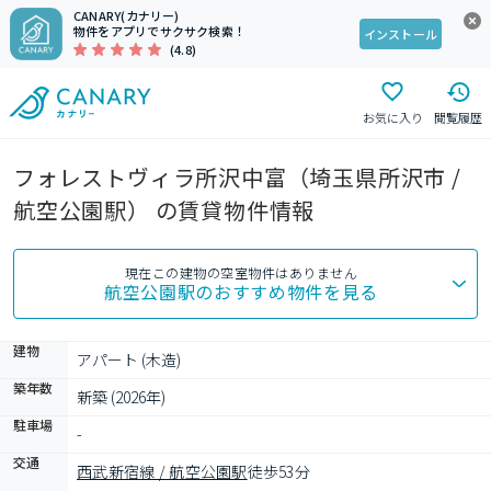
CANARY(カナリー)
物件をアプリでサクサク検索！
インストール
(4.8)
お気に入り
閲覧履歴
フォレストヴィラ所沢中富（埼玉県所沢市 /
航空公園駅） の賃貸物件情報
現在この建物の空室物件はありません
航空公園駅
のおすすめ物件を見る
建物
アパート (木造)
築年数
新築 (2026年)
駐車場
-
交通
西武新宿線 / 航空公園駅
徒歩53分