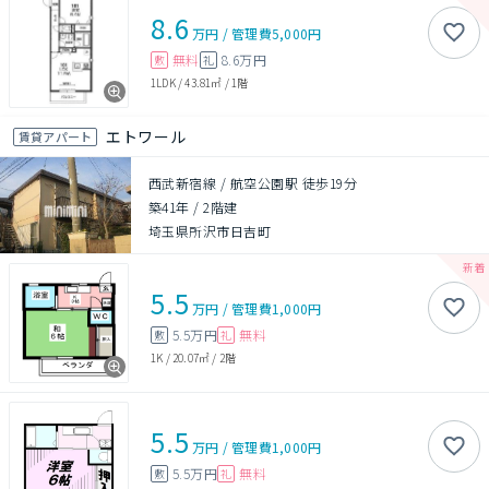
8.6
万円
/
管理費
5,000円
無料
8.6万円
敷
礼
1LDK
/
43.81㎡
/
1階
エトワール
賃貸アパート
西武新宿線 / 航空公園駅 徒歩19分
築41年
/
2階建
埼玉県所沢市日吉町
5.5
万円
/
管理費
1,000円
5.5万円
無料
敷
礼
1K
/
20.07㎡
/
2階
5.5
万円
/
管理費
1,000円
5.5万円
無料
敷
礼