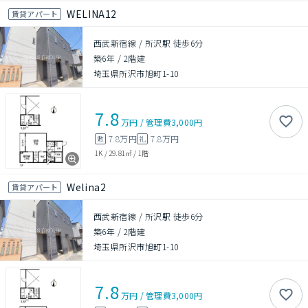
WELINA12
賃貸アパート
西武新宿線 / 所沢駅 徒歩6分
築6年
/
2階建
埼玉県所沢市旭町1-10
7.8
万円
/
管理費
3,000円
7.8万円
7.8万円
敷
礼
1K
/
29.81㎡
/
1階
Welina2
賃貸アパート
西武新宿線 / 所沢駅 徒歩6分
築6年
/
2階建
埼玉県所沢市旭町1-10
7.8
万円
/
管理費
3,000円