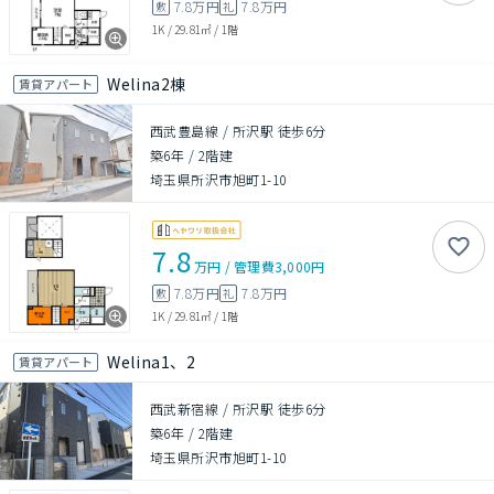
7.8万円
7.8万円
敷
礼
1K
/
29.81㎡
/
1階
Welina2棟
賃貸アパート
西武豊島線 / 所沢駅 徒歩6分
築6年
/
2階建
埼玉県所沢市旭町1-10
7.8
万円
/
管理費
3,000円
7.8万円
7.8万円
敷
礼
1K
/
29.81㎡
/
1階
Welina1、2
賃貸アパート
西武新宿線 / 所沢駅 徒歩6分
築6年
/
2階建
埼玉県所沢市旭町1-10