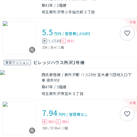
築41年
/
2階建
埼玉県所沢市小手指元町３丁目
5.5
万円
/
管理費
1,000円
5.5万円
無料
敷
礼
2DK
/
38㎡
/
1階
ビレッジハウス所沢1号棟
賃貸マンション
西武新宿線 / 新所沢駅 バス20分 並木通り団地入口下
車 徒歩6分
築47年
/
5階建
埼玉県所沢市並木８丁目
7.94
万円
/
管理費
なし
無料
無料
敷
礼
3DK
/
53.96㎡
/
1階