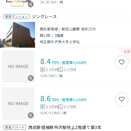
1K
/
20.22㎡
/
2階
ジングレース
賃貸マンション
西武新宿線 / 航空公園駅 徒歩25分
築13年
/
3階建
埼玉県所沢市大字上安松
8.4
万円
/
管理費
3,000円
8.4万円
8.4万円
敷
礼
1LDK
/
40㎡
/
1階
8.6
万円
/
管理費
3,000円
8.6万円
8.6万円
敷
礼
1LDK
/
42.56㎡
/
1階
西武新宿線新所沢駅地上2階建て築3年
賃貸アパート