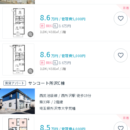
8.6
万円
/
管理費
5,000円
無料
8.6万円
敷
礼
1LDK
/
43.81㎡
/
1階
8.6
万円
/
管理費
5,000円
無料
8.6万円
敷
礼
1LDK
/
43.81㎡
/
1階
サンコート所沢C棟
賃貸アパート
西武池袋線 / 西所沢駅 徒歩19分
築33年
/
2階建
埼玉県所沢市大字荒幡
8.5
万円
/
管理費
4,000円