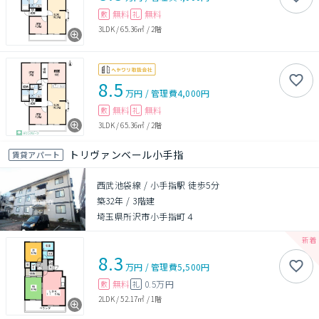
無料
無料
敷
礼
3LDK
/
65.36㎡
/
2階
8.5
万円
/
管理費
4,000円
無料
無料
敷
礼
3LDK
/
65.36㎡
/
2階
トリヴァンベール小手指
賃貸アパート
西武池袋線 / 小手指駅 徒歩5分
築32年
/
3階建
埼玉県所沢市小手指町４
8.3
万円
/
管理費
5,500円
無料
0.5万円
敷
礼
2LDK
/
52.17㎡
/
1階