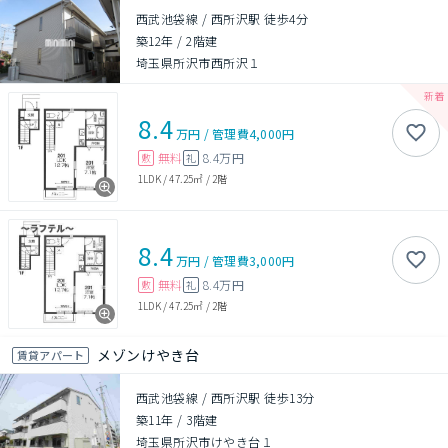
西武池袋線 / 西所沢駅 徒歩4分
築12年
/
2階建
埼玉県所沢市西所沢１
8.4
万円
/
管理費
4,000円
無料
8.4万円
敷
礼
1LDK
/
47.25㎡
/
2階
8.4
万円
/
管理費
3,000円
無料
8.4万円
敷
礼
1LDK
/
47.25㎡
/
2階
メゾンけやき台
賃貸アパート
西武池袋線 / 西所沢駅 徒歩13分
築11年
/
3階建
埼玉県所沢市けやき台１