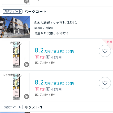
パークコート
賃貸アパート
西武池袋線 / 小手指駅 徒歩9分
築3年
/
3階建
埼玉県所沢市小手指町４
8.2
万円
/
管理費
5,500円
無料
4.1万円
敷
礼
1K
/
27.84㎡
/
3階
8.2
万円
/
管理費
5,500円
無料
4.1万円
敷
礼
1K
/
27.84㎡
/
3階
ネクストNT
賃貸アパート