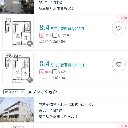
築12年
/
2階建
埼玉県所沢市西所沢１
8.4
万円
/
管理費
4,000円
無料
8.4万円
敷
礼
1LDK
/
47.25㎡
/
2階
8.4
万円
/
管理費
3,000円
無料
8.4万円
敷
礼
1LDK
/
47.25㎡
/
2階
メゾンけやき台
賃貸アパート
西武新宿線 / 航空公園駅 徒歩18分
築11年
/
3階建
埼玉県所沢市けやき台１