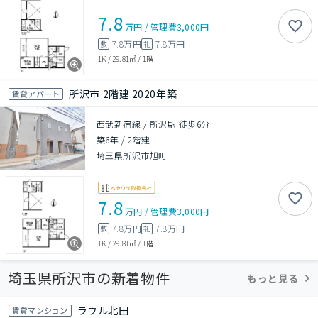
7.8
万円
/
管理費
3,000円
7.8万円
7.8万円
敷
礼
1K
/
29.81㎡
/
1階
所沢市 2階建 2020年築
賃貸アパート
西武新宿線 / 所沢駅 徒歩6分
築6年
/
2階建
埼玉県所沢市旭町
7.8
万円
/
管理費
3,000円
7.8万円
7.8万円
敷
礼
1K
/
29.81㎡
/
1階
埼玉県所沢市の新着物件
もっと見る
ラウル北田
賃貸マンション