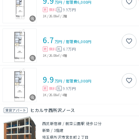
9.9
万円
/
管理費
6,000円
無料
9.9万円
敷
礼
1K
/
26.08㎡
/
2階
6.7
万円
/
管理費
6,000円
無料
6.7万円
敷
礼
1K
/
26.08㎡
/
4階
9.9
万円
/
管理費
5,000円
無料
9.9万円
敷
礼
1K
/
26.08㎡
/
4階
ヒカルサ西所沢ノース
賃貸アパート
西武新宿線 / 航空公園駅 徒歩12分
新築
/
3階建
埼玉県所沢市宮本町２丁目