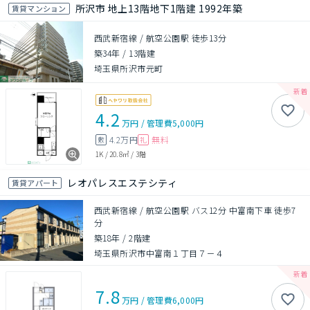
所沢市 地上13階地下1階建 1992年築
賃貸マンション
西武新宿線 / 航空公園駅 徒歩13分
築34年
/
13階建
埼玉県所沢市元町
4.2
万円
/
管理費
5,000円
4.2万円
無料
敷
礼
1K
/
20.8㎡
/
3階
レオパレスエステシティ
賃貸アパート
西武新宿線 / 航空公園駅 バス12分 中富南下車 徒歩7
分
築18年
/
2階建
埼玉県所沢市中富南１丁目７－４
7.8
万円
/
管理費
6,000円