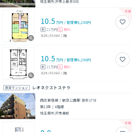
埼玉県所沢市上新井005
10.5
万円
/
管理費
6,200円
21万円
無料
敷
礼
3LDK
/
65.43㎡
/
2階
10.5
万円
/
管理費
6,200円
21万円
無料
敷
礼
3LDK
/
65.43㎡
/
2階
レオネクストステラ
賃貸マンション
西武新宿線 / 航空公園駅 徒歩17分
築13年
/
4階建
埼玉県所沢市東町