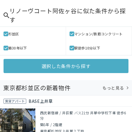
リノーヴコート阿佐ヶ谷
に似た条件から探
す
杉並区
マンション/鉄筋コンクリート
築30年以下
駅徒歩10分以下
選択した条件から探す
東京都杉並区の新着物件
もっと見る
BASE上井草
賃貸アパート
西武新宿線 / 井荻駅 バス21分 井草中学校下車 徒歩6
分
築8年
/
2階建
東京都杉並区上井草２丁目