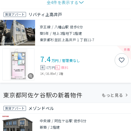
全
4
件を表示する
リバティ上高井戸
賃貸アパート
京王線 / 八幡山駅 徒歩6分
築5年
/
地上3階地下1階建
東京都杉並区上高井戸１丁目11-7
7.4
万円
/
管理費
なし
0万円
無料
敷
礼
1K
/
16.89㎡
/
1階
東京都阿佐ケ谷駅の新着物件
もっと見る
メゾンドベル
賃貸アパート
中央線 / 阿佐ケ谷駅 徒歩8分
新築
/
2階建