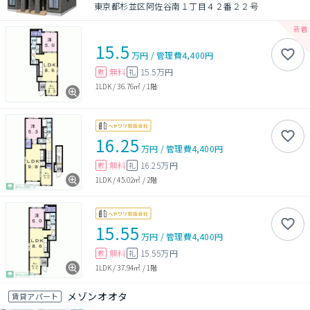
東京都杉並区阿佐谷南１丁目４２番２２号
15.5
万円
/
管理費
4,400円
無料
15.5万円
敷
礼
1LDK
/
36.76㎡
/
1階
16.25
万円
/
管理費
4,400円
無料
16.25万円
敷
礼
1LDK
/
45.02㎡
/
2階
15.55
万円
/
管理費
4,400円
無料
15.55万円
敷
礼
1LDK
/
37.94㎡
/
1階
メゾンオオタ
賃貸アパート