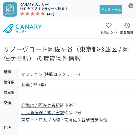
CANARY(カナリー)
物件をアプリでサクサク検索！
インストール
(4.8)
お気に入り
閲覧履歴
リノーヴコート阿佐ヶ谷（東京都杉並区 / 阿
佐ケ谷駅） の賃貸物件情報
建物
マンション (鉄筋コンクリート)
築年数
新築 (1997年)
駐車場
-
交通
総武線 / 阿佐ケ谷駅
徒歩9分
西武新宿線 / 鷺ノ宮駅
徒歩17分
東京メトロ丸ノ内線 / 南阿佐ケ谷駅
徒歩18分
住所