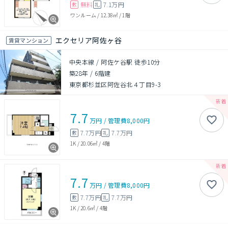
無料
7.1万円
敷
礼
ワンルーム
/
12.38㎡
/
1階
エクセリア阿佐ヶ谷
賃貸マンション
中央本線 / 阿佐ケ谷駅 徒歩10分
築28年
/
6階建
東京都杉並区阿佐谷北４丁目9-3
7.7
万円
/
管理費
8,000円
7.7万円
7.7万円
敷
礼
1K
/
20.06㎡
/
4階
7.7
万円
/
管理費
8,000円
7.7万円
7.7万円
敷
礼
1K
/
20.6㎡
/
4階