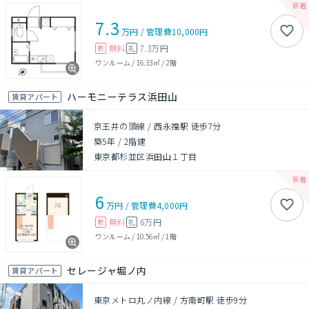
7.3
万円
/
管理費
10,000円
無料
7.3万円
敷
礼
ワンルーム
/
16.33㎡
/
2階
ハーモニーテラス浜田山
賃貸アパート
京王井の頭線 / 西永福駅 徒歩7分
築5年
/
2階建
東京都杉並区浜田山１丁目
6
万円
/
管理費
4,000円
無料
6万円
敷
礼
ワンルーム
/
10.56㎡
/
1階
セレージャ堀ノ内
賃貸アパート
東京メトロ丸ノ内線 / 方南町駅 徒歩9分