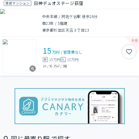
日神デュオステージ荻窪
賃貸マンション
中央本線 / 阿佐ケ谷駅 徒歩26分
築23年
/
5階建
東京都杉並区天沼３丁目13
15
万円
/
管理費
なし
15万円
15万円
敷
礼
1K
/
36.35㎡
/
3階
同じ最寄り駅 で探す