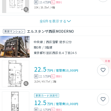
15.4万円
無料
敷
礼
1DK
/
26.35㎡
/
4階
全
6
件を表示する
エルスタンザ西荻MODERNO
賃貸マンション
中央線 / 西荻窪駅 徒歩12分
築8年
/
5階建
東京都杉並区西荻北４丁目24-5
22.5
万円
/
管理費
10,000円
22.5万円
無料
敷
礼
2LDK
/
49.77㎡
/
2階
家賃カード決済可
12.5
万円
/
管理費
10,000円
12.5万円
無料
敷
礼