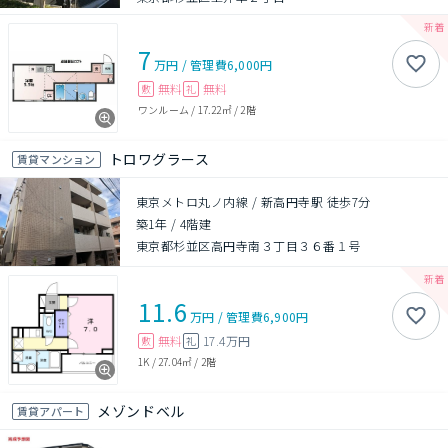
7
万円
/
管理費
6,000円
無料
無料
敷
礼
ワンルーム
/
17.22㎡
/
2階
トロワグラース
賃貸マンション
東京メトロ丸ノ内線 / 新高円寺駅 徒歩7分
築1年
/
4階建
東京都杉並区高円寺南３丁目３６番１号
11.6
万円
/
管理費
6,900円
無料
17.4万円
敷
礼
1K
/
27.04㎡
/
2階
メゾンドベル
賃貸アパート