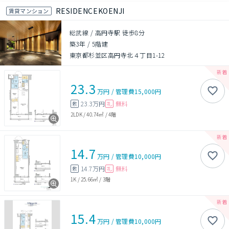
RESIDENCEKOENJI
賃貸マンション
総武線 / 高円寺駅 徒歩8分
築3年
/
5階建
東京都杉並区高円寺北４丁目1-12
23.3
万円
/
管理費
15,000円
23.3万円
無料
敷
礼
2LDK
/
40.74㎡
/
4階
14.7
万円
/
管理費
10,000円
14.7万円
無料
敷
礼
1K
/
25.66㎡
/
3階
15.4
万円
/
管理費
10,000円