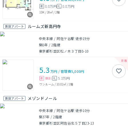
8.8万円
8.8万円
敷
礼
1DK
/
28㎡
/
2階
ルームズ新高円寺
賃貸アパート
中央本線 / 阿佐ケ谷駅 徒歩19分
築8年
/
2階建
東京都杉並区松ノ木３丁目8-10
5.3
万円
/
管理費
5,000円
無料
5.3万円
敷
礼
ワンルーム
/
10.02㎡
/
1階
メゾンドノール
賃貸アパート
中央本線 / 阿佐ケ谷駅 徒歩10分
築37年
/
2階建
東京都杉並区阿佐谷北５丁目23-13