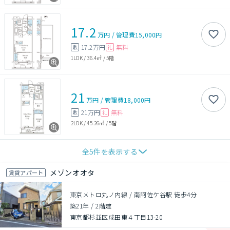
17.2
万円
/
管理費
15,000円
17.2万円
無料
敷
礼
1LDK
/
36.4㎡
/
5階
21
万円
/
管理費
18,000円
21万円
無料
敷
礼
2LDK
/
45.26㎡
/
5階
全
5
件を表示する
メゾンオオタ
賃貸アパート
東京メトロ丸ノ内線 / 南阿佐ケ谷駅 徒歩4分
築21年
/
2階建
東京都杉並区成田東４丁目13-20