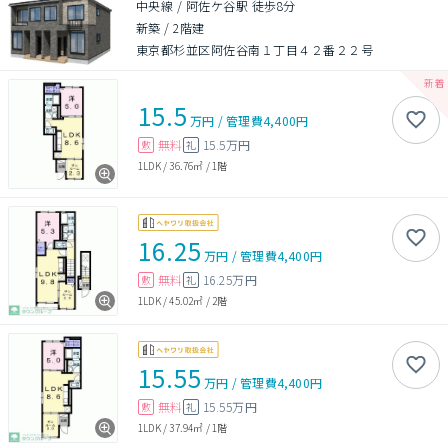
中央線 / 阿佐ケ谷駅 徒歩8分
新築
/
2階建
東京都杉並区阿佐谷南１丁目４２番２２号
15.5
万円
/
管理費
4,400円
無料
15.5万円
敷
礼
1LDK
/
36.76㎡
/
1階
16.25
万円
/
管理費
4,400円
無料
16.25万円
敷
礼
1LDK
/
45.02㎡
/
2階
15.55
万円
/
管理費
4,400円
無料
15.55万円
敷
礼
1LDK
/
37.94㎡
/
1階