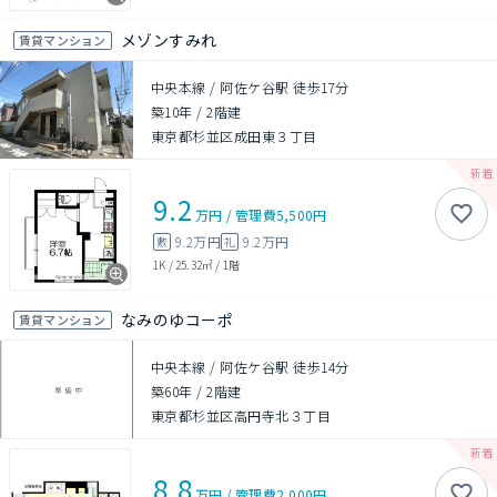
メゾンすみれ
賃貸マンション
中央本線 / 阿佐ケ谷駅 徒歩17分
築10年
/
2階建
東京都杉並区成田東３丁目
9.2
万円
/
管理費
5,500円
9.2万円
9.2万円
敷
礼
1K
/
25.32㎡
/
1階
なみのゆコーポ
賃貸マンション
中央本線 / 阿佐ケ谷駅 徒歩14分
築60年
/
2階建
東京都杉並区高円寺北３丁目
8.8
万円
/
管理費
2,000円