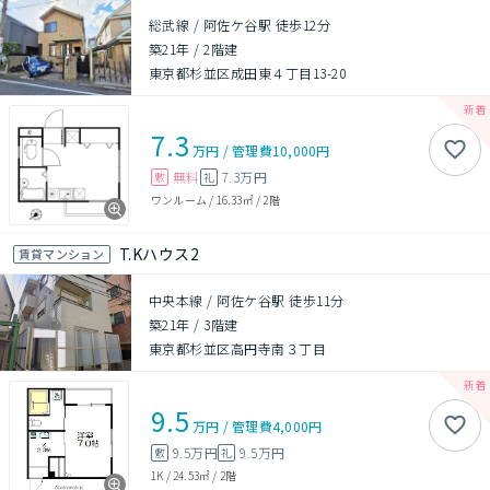
総武線 / 阿佐ケ谷駅 徒歩12分
築21年
/
2階建
東京都杉並区成田東４丁目13-20
7.3
万円
/
管理費
10,000円
無料
7.3万円
敷
礼
ワンルーム
/
16.33㎡
/
2階
T.Kハウス2
賃貸マンション
中央本線 / 阿佐ケ谷駅 徒歩11分
築21年
/
3階建
東京都杉並区高円寺南３丁目
9.5
万円
/
管理費
4,000円
9.5万円
9.5万円
敷
礼
1K
/
24.53㎡
/
2階