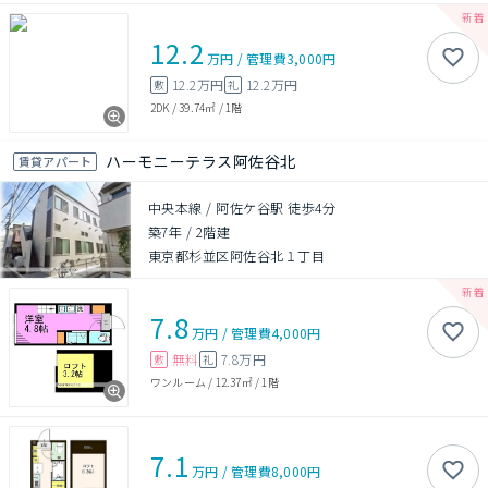
12.2
万円
/
管理費
3,000円
12.2万円
12.2万円
敷
礼
2DK
/
39.74㎡
/
1階
ハーモニーテラス阿佐谷北
賃貸アパート
中央本線 / 阿佐ケ谷駅 徒歩4分
築7年
/
2階建
東京都杉並区阿佐谷北１丁目
7.8
万円
/
管理費
4,000円
無料
7.8万円
敷
礼
ワンルーム
/
12.37㎡
/
1階
7.1
万円
/
管理費
8,000円