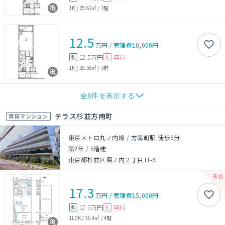
1K
/
25.62㎡
/
3階
12.5
万円
/
管理費
10,000円
12.5万円
無料
敷
礼
1K
/
28.56㎡
/
3階
全
6
件を表示する
テラス杉並方南町
賃貸マンション
東京メトロ丸ノ内線 / 方南町駅 徒歩6分
築2年
/
5階建
東京都杉並区堀ノ内２丁目11-6
17.3
万円
/
管理費
15,000円
17.3万円
無料
敷
礼
1LDK
/
36.4㎡
/
4階