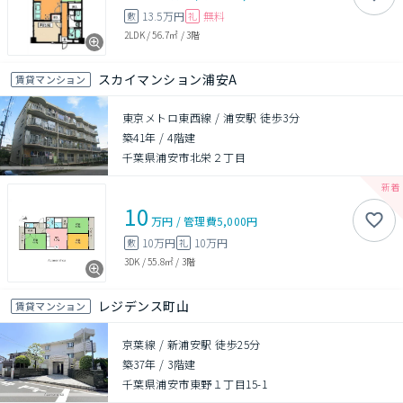
13.5万円
無料
敷
礼
2LDK
/
56.7㎡
/
3階
スカイマンション浦安A
賃貸マンション
東京メトロ東西線 / 浦安駅 徒歩3分
築41年
/
4階建
千葉県浦安市北栄２丁目
10
万円
/
管理費
5,000円
10万円
10万円
敷
礼
3DK
/
55.8㎡
/
3階
レジデンス町山
賃貸マンション
京葉線 / 新浦安駅 徒歩25分
築37年
/
3階建
千葉県浦安市東野１丁目15-1