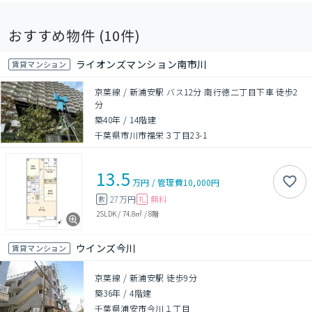
おすすめ物件 (
10
件)
ライオンズマンション南市川
賃貸マンション
京葉線 / 新浦安駅 バス12分 南行徳二丁目下車 徒歩2
分
築40年
/
14階建
千葉県市川市福栄３丁目23-1
13.5
万円
/
管理費
10,000円
27万円
無料
敷
礼
2SLDK
/
74.8㎡
/
8階
ウインズ今川
賃貸マンション
京葉線 / 新浦安駅 徒歩9分
築36年
/
4階建
千葉県浦安市今川１丁目