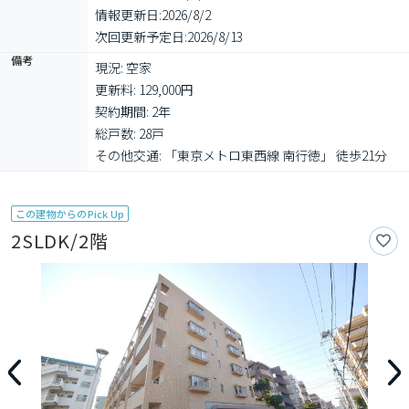
情報更新日:
2026/8/2
次回更新予定日:
2026/8/13
備考
現況: 空家

更新料: 129,000円

契約期間: 2年

総戸数: 28戸

その他交通: 「東京メトロ東西線 南行徳」 徒歩21分
この建物からのPick Up
2SLDK/2階