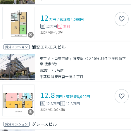
12
万円
/
管理費
4,000円
12万円
無料
敷
礼
2LDK
/
66㎡
/
3階
浦安エルエスビル
賃貸マンション
東京メトロ東西線 / 浦安駅 バス10分 堀江中学校前下
車 徒歩3分
築28年
/
6階建
千葉県浦安市富士見２丁目
12.8
万円
/
管理費
8,000円
12.8万円
12.8万円
敷
礼
3LDK
/
61.2㎡
/
5階
グレースビル
賃貸マンション