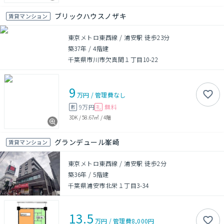
ブリックハウスノザキ
賃貸マンション
東京メトロ東西線 / 浦安駅 徒歩23分
築37年
/
4階建
千葉県市川市欠真間１丁目10-22
9
万円
/
管理費
なし
9万円
無料
敷
礼
3DK
/
58.67㎡
/
4階
グランデュール峯崎
賃貸マンション
東京メトロ東西線 / 浦安駅 徒歩2分
築36年
/
5階建
千葉県浦安市北栄１丁目3-34
13.5
万円
/
管理費
8,000円