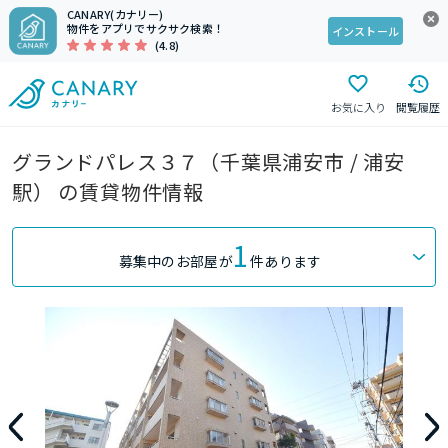
CANARY(カナリー)
物件をアプリでサクサク検索！
インストール
(4.8)
お気に入り
閲覧履歴
グランドパレス３７（千葉県浦安市 / 浦安
駅） の賃貸物件情報
1
募集中のお部屋が
件あります