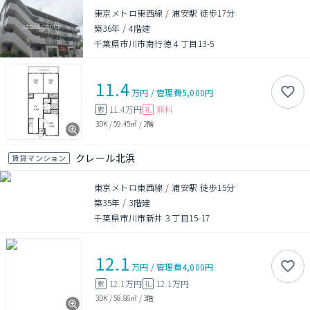
東京メトロ東西線 / 浦安駅 徒歩17分
築36年
/
4階建
千葉県市川市南行徳４丁目13-5
11.4
万円
/
管理費
5,000円
11.4万円
無料
敷
礼
3DK
/
59.45㎡
/
2階
クレール北浜
賃貸マンション
東京メトロ東西線 / 浦安駅 徒歩15分
築35年
/
3階建
千葉県市川市新井３丁目15-17
12.1
万円
/
管理費
4,000円
12.1万円
12.1万円
敷
礼
3DK
/
58.86㎡
/
3階