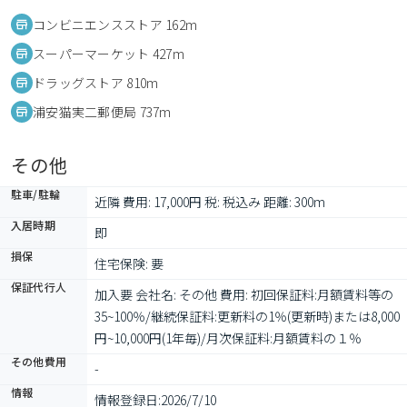
コンビニエンスストア 162m
スーパーマーケット 427m
ドラッグストア 810m
浦安猫実二郵便局 737m
その他
駐車/駐輪
近隣 費用: 17,000円 税: 税込み 距離: 300m
入居時期
即
損保
住宅保険: 要
保証代行人
加入要 会社名: その他 費用: 初回保証料:月額賃料等の
35~100％/継続保証料:更新料の1％(更新時)または8,000
円~10,000円(1年毎)/月次保証料:月額賃料の１％
その他費用
-
情報
情報登録日:
2026/7/10