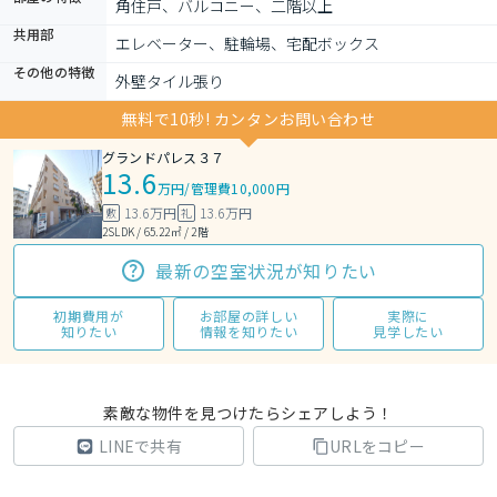
角住戸、バルコニー、二階以上
共用部
エレベーター、駐輪場、宅配ボックス
その他の特徴
外壁タイル張り
無料で10秒! カンタンお問い合わせ
グランドパレス３７
13.6
万円
/
管理費10,000円
13.6万円
13.6万円
敷
礼
2SLDK / 65.22㎡ / 2階
最新の空室状況が知りたい
初期費用が
お部屋の詳しい
実際に
知りたい
情報を知りたい
見学したい
素敵な物件を見つけたらシェアしよう！
LINEで共有
URLをコピー