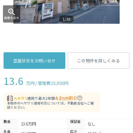
画像を拡大
1/30
空室状況をお問い合せ
この物件を詳しくみる
13.6
万円 / 管理費
10,000円
4.8
割引
適用で最大2年間
万円
本物件のヘヤワリ適用可否については、不動産会社へご確
認ください。
敷金
保証金
13.6万円
なし
礼金
広さ