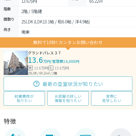
13.6万円
65.22㎡
階数
2階 / 5階建
間取り
2SLDK (LDK13.1帖 / 和6.0帖 / 洋4.9帖)
向き
南東
無料で10秒! カンタンお問い合わせ
グランドパレス３７
13.6
万円
/
管理費10,000円
13.6万円
13.6万円
敷
礼
2SLDK / 65.22㎡ / 2階
最新の空室状況が知りたい
初期費用が
お部屋の詳しい
実際に
知りたい
情報を知りたい
見学したい
特徴