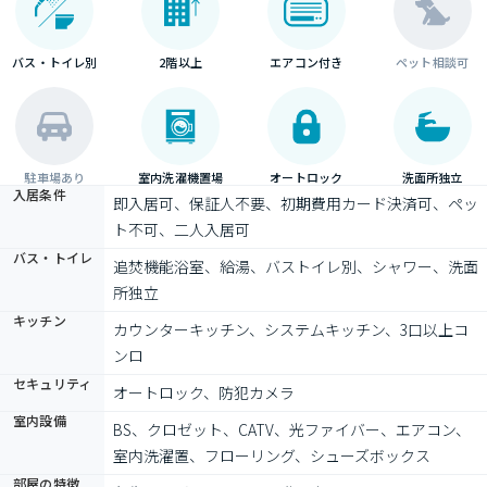
バス・トイレ別
2階以上
エアコン付き
ペット相談可
駐車場あり
室内洗濯機置場
オートロック
洗面所独立
入居条件
即入居可、保証人不要、初期費用カード決済可、ペッ
ト不可、二人入居可
バス・トイレ
追焚機能浴室、給湯、バストイレ別、シャワー、洗面
所独立
キッチン
カウンターキッチン、システムキッチン、3口以上コ
ンロ
セキュリティ
オートロック、防犯カメラ
室内設備
BS、クロゼット、CATV、光ファイバー、エアコン、
室内洗濯置、フローリング、シューズボックス
部屋の特徴