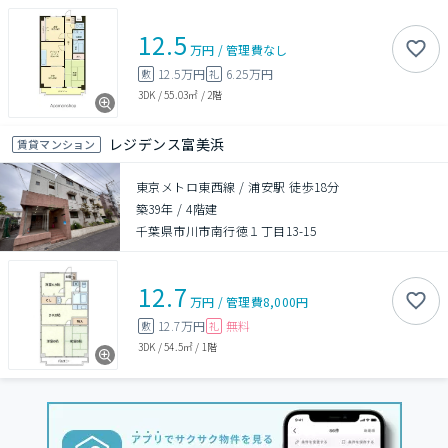
12.5
万円
/
管理費
なし
12.5万円
6.25万円
敷
礼
3DK
/
55.03㎡
/
2階
レジデンス富美浜
賃貸マンション
東京メトロ東西線 / 浦安駅 徒歩18分
築39年
/
4階建
千葉県市川市南行徳１丁目13-15
12.7
万円
/
管理費
8,000円
12.7万円
無料
敷
礼
3DK
/
54.5㎡
/
1階