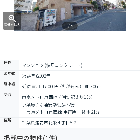
画像を拡大
1/21
建物
マンション (鉄筋コンクリート)
築年数
築24年 (2002年)
駐車場
近隣 費用: 17,000円 税: 税込み 距離: 300m
交通
東京メトロ東西線 / 浦安駅
徒歩15分
京葉線 / 新浦安駅
徒歩22分
「東京メトロ東西線 南行徳」 徒歩21分
住所
千葉県浦安市北栄４丁目5-21
掲載中の物件(
1
件)