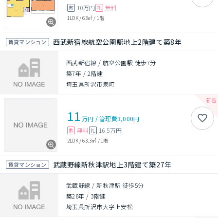
10万円
無料
敷
礼
1LDK
/
63㎡
/
1階
西武新宿線航空公園駅地上2階建て築8年
賃貸マンション
西武新宿線 / 航空公園駅 徒歩7分
築7年
/
2階建
埼玉県所沢市泉町
11
万円
/
管理費
3,000円
無料
16.5万円
敷
礼
2LDK
/
63.3㎡
/
1階
武蔵野線新秋津駅地上3階建て築27年
賃貸マンション
武蔵野線 / 新秋津駅 徒歩5分
築26年
/
3階建
埼玉県所沢市大字上安松