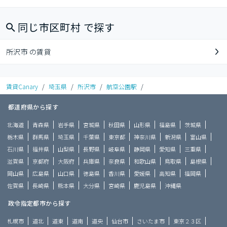
同じ市区町村 で探す
所沢市 の賃貸
賃貸Canary
/
埼玉県
/
所沢市
/
航空公園駅
/
都道府県から探す
北海道
青森県
岩手県
宮城県
秋田県
山形県
福島県
茨城県
栃木県
群馬県
埼玉県
千葉県
東京都
神奈川県
新潟県
富山県
石川県
福井県
山梨県
長野県
岐阜県
静岡県
愛知県
三重県
滋賀県
京都府
大阪府
兵庫県
奈良県
和歌山県
鳥取県
島根県
岡山県
広島県
山口県
徳島県
香川県
愛媛県
高知県
福岡県
佐賀県
長崎県
熊本県
大分県
宮崎県
鹿児島県
沖縄県
政令指定都市から探す
札幌市
道北
道東
道南
道央
仙台市
さいたま市
東京２３区