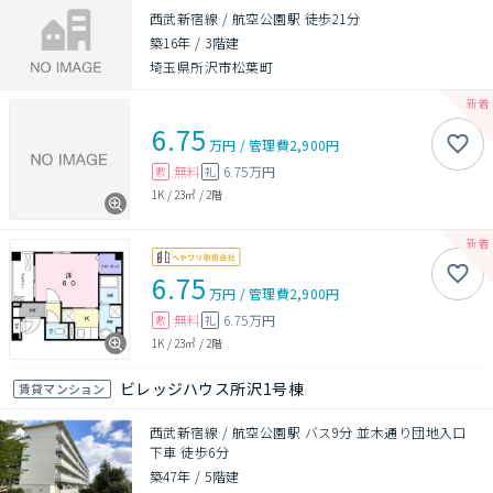
西武新宿線 / 航空公園駅 徒歩21分
築16年
/
3階建
埼玉県所沢市松葉町
6.75
万円
/
管理費
2,900円
無料
6.75万円
敷
礼
1K
/
23㎡
/
2階
6.75
万円
/
管理費
2,900円
無料
6.75万円
敷
礼
1K
/
23㎡
/
2階
ビレッジハウス所沢1号棟
賃貸マンション
西武新宿線 / 航空公園駅 バス9分 並木通り団地入口
下車 徒歩6分
築47年
/
5階建