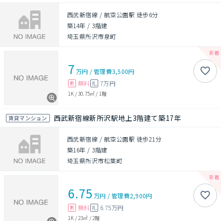
西武新宿線 / 航空公園駅 徒歩6分
築14年
/
3階建
埼玉県所沢市泉町
7
万円
/
管理費
3,500円
無料
7万円
敷
礼
1K
/
30.75㎡
/
1階
西武新宿線新所沢駅地上3階建て築17年
賃貸マンション
西武新宿線 / 航空公園駅 徒歩21分
築16年
/
3階建
埼玉県所沢市松葉町
6.75
万円
/
管理費
2,900円
無料
6.75万円
敷
礼
1K
/
23㎡
/
2階