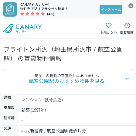
CANARY(カナリー)
物件をアプリでサクサク検索！
インストール
(4.8)
お気に入り
閲覧履歴
ブライトン所沢（埼玉県所沢市 / 航空公園
駅） の賃貸物件情報
現在この建物の空室物件はありません
航空公園駅
のおすすめ物件を見る
建物
マンション (鉄骨鉄筋)
築年数
新築 (1997年)
駐車場
-
交通
西武新宿線 / 航空公園駅
徒歩12分