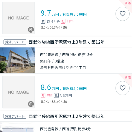
9.7
万円
/
管理費
5,500円
19.4万円
無料
敷
礼
2LDK
/
56.67㎡
/
3階
西武池袋線西所沢駅地上3階建て築12年
賃貸アパート
西武豊島線 / 西所沢駅 徒歩13分
築11年
/
3階建
埼玉県所沢市けやき台1丁目
8.6
万円
/
管理費
5,000円
無料
8.6万円
敷
礼
1LDK
/
43.81㎡
/
1階
西武池袋線西所沢駅地上2階建て築12年
賃貸アパート
西武豊島線 / 西所沢駅 徒歩4分