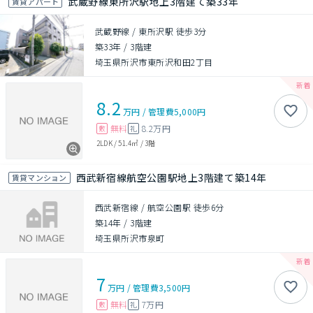
武蔵野線東所沢駅地上3階建て築33年
賃貸アパート
武蔵野線 / 東所沢駅 徒歩3分
築33年
/
3階建
埼玉県所沢市東所沢和田2丁目
8.2
万円
/
管理費
5,000円
無料
8.2万円
敷
礼
2LDK
/
51.4㎡
/
3階
西武新宿線航空公園駅地上3階建て築14年
賃貸マンション
西武新宿線 / 航空公園駅 徒歩6分
築14年
/
3階建
埼玉県所沢市泉町
7
万円
/
管理費
3,500円
無料
7万円
敷
礼