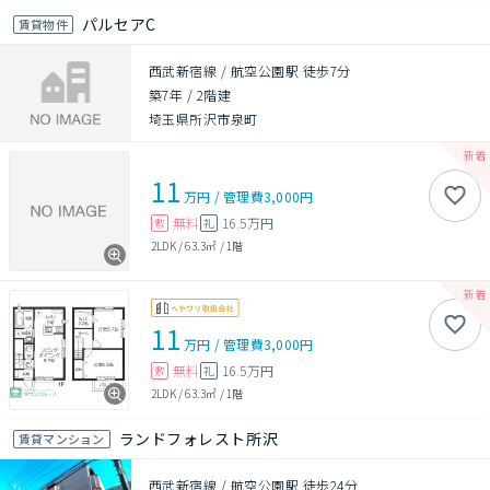
パルセアC
賃貸物件
西武新宿線 / 航空公園駅 徒歩7分
築7年
/
2階建
埼玉県所沢市泉町
11
万円
/
管理費
3,000円
無料
16.5万円
敷
礼
2LDK
/
63.3㎡
/
1階
11
万円
/
管理費
3,000円
無料
16.5万円
敷
礼
2LDK
/
63.3㎡
/
1階
ランドフォレスト所沢
賃貸マンション
西武新宿線 / 航空公園駅 徒歩24分