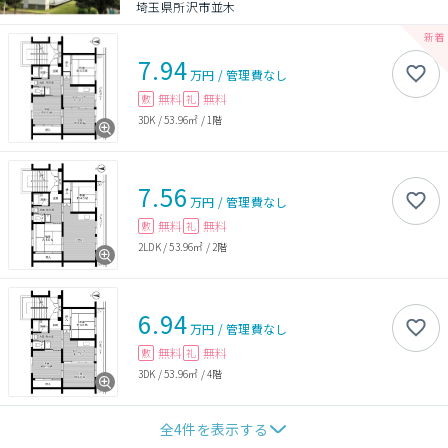
埼玉県所沢市並木
7.94
万円
/
管理費
なし
無料
無料
敷
礼
3DK
/
53.96㎡
/
1階
7.56
万円
/
管理費
なし
無料
無料
敷
礼
2LDK
/
53.96㎡
/
2階
6.94
万円
/
管理費
なし
無料
無料
敷
礼
3DK
/
53.96㎡
/
4階
全
4
件を表示する