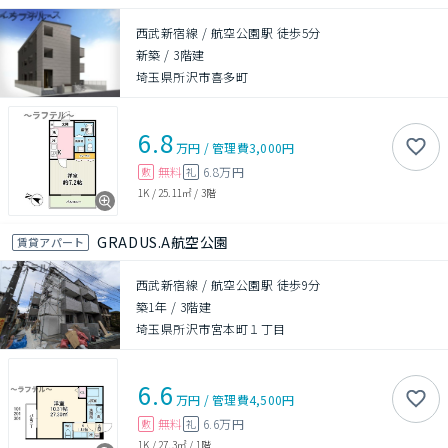
西武新宿線 / 航空公園駅 徒歩5分
新築
/
3階建
埼玉県所沢市喜多町
6.8
万円
/
管理費
3,000円
無料
6.8万円
敷
礼
1K
/
25.11㎡
/
3階
GRADUS.A航空公園
賃貸アパート
西武新宿線 / 航空公園駅 徒歩9分
築1年
/
3階建
埼玉県所沢市宮本町１丁目
6.6
万円
/
管理費
4,500円
無料
6.6万円
敷
礼
1K
/
27.3㎡
/
1階