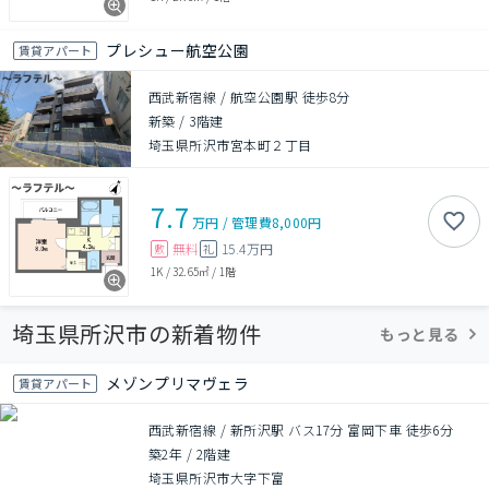
プレシュー航空公園
賃貸アパート
西武新宿線 / 航空公園駅 徒歩8分
新築
/
3階建
埼玉県所沢市宮本町２丁目
7.7
万円
/
管理費
8,000円
無料
15.4万円
敷
礼
1K
/
32.65㎡
/
1階
埼玉県所沢市の新着物件
もっと見る
メゾンプリマヴェラ
賃貸アパート
西武新宿線 / 新所沢駅 バス17分 富岡下車 徒歩6分
築2年
/
2階建
埼玉県所沢市大字下富