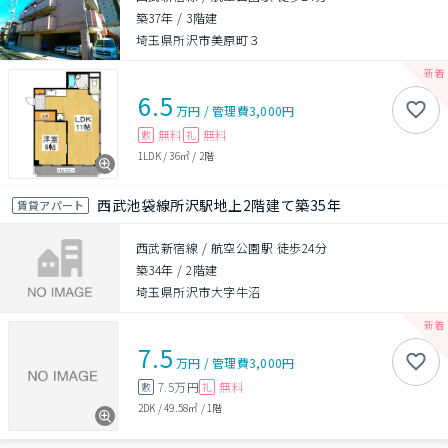
築37年
/
3階建
埼玉県所沢市美原町３
6.5
万円
/
管理費
3,000円
無料
無料
敷
礼
1LDK
/
36㎡
/
2階
西武池袋線所沢駅地上2階建て築35年
賃貸アパート
西武新宿線 / 航空公園駅 徒歩24分
築34年
/
2階建
埼玉県所沢市大字牛沼
7.5
万円
/
管理費
3,000円
7.5万円
無料
敷
礼
2DK
/
49.58㎡
/
1階