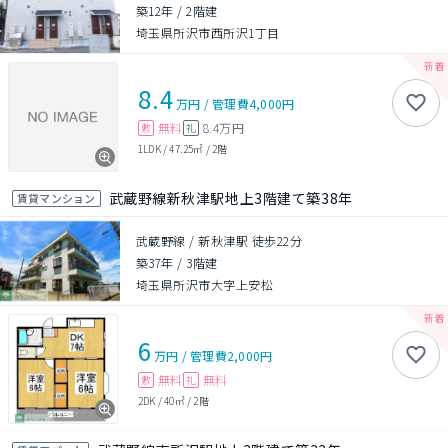
築12年
/
2階建
埼玉県所沢市西所沢1丁目
8.4
万円
/
管理費
4,000円
無料
8.4万円
敷
礼
1LDK
/
47.25㎡
/
2階
武蔵野線新秋津駅地上3階建て築38年
賃貸マンション
武蔵野線 / 新秋津駅 徒歩22分
築37年
/
3階建
埼玉県所沢市大字上安松
6
万円
/
管理費
2,000円
無料
無料
敷
礼
2DK
/
40㎡
/
2階