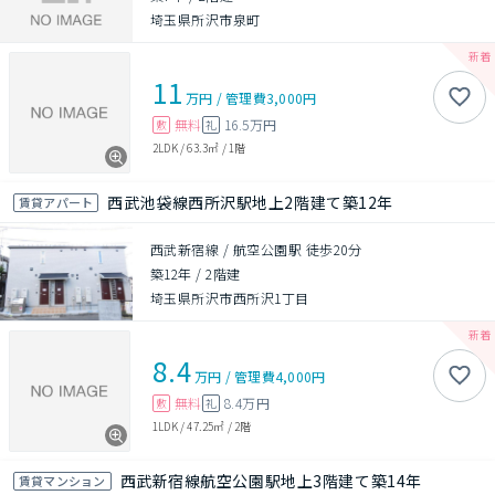
埼玉県所沢市泉町
11
万円
/
管理費
3,000円
無料
16.5万円
敷
礼
2LDK
/
63.3㎡
/
1階
西武池袋線西所沢駅地上2階建て築12年
賃貸アパート
西武新宿線 / 航空公園駅 徒歩20分
築12年
/
2階建
埼玉県所沢市西所沢1丁目
8.4
万円
/
管理費
4,000円
無料
8.4万円
敷
礼
1LDK
/
47.25㎡
/
2階
西武新宿線航空公園駅地上3階建て築14年
賃貸マンション