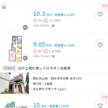
10.3
万円
/
管理費
4,100円
無料
10.3万円
敷
礼
2LDK
/
58.57㎡
/
2階
9.05
万円
/
管理費
4,100円
無料
9.05万円
敷
礼
1LDK
/
50.14㎡
/
1階
丘の上隠れ家レトロモダン古民家
賃貸物件
西武狭山線 / 西武球場前駅 徒歩10分
築56年
/
2階建
埼玉県所沢市大字上山口
10
万円
/
管理費
3,000円