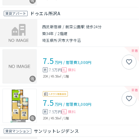
ドゥエル所沢A
賃貸アパート
西武新宿線 / 航空公園駅 徒歩24分
築34年
/
2階建
埼玉県所沢市大字牛沼
7.5
万円
/
管理費
3,000円
7.5万円
無料
敷
礼
2DK
/
49.58㎡
/
1階
7.5
万円
/
管理費
3,000円
7.5万円
無料
敷
礼
2DK
/
49.58㎡
/
1階
サンリットレジデンス
賃貸マンション