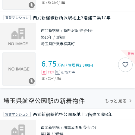
1K
/
30.75㎡
/
1階
西武新宿線新所沢駅地上3階建て築17年
賃貸マンション
西武新宿線 / 新所沢駅 徒歩4分
築16年
/
3階建
埼玉県所沢市松葉町
6.75
万円
/
管理費
2,900円
無料
6.75万円
敷
礼
1K
/
23㎡
/
2階
埼玉県航空公園駅の新着物件
もっと見る
西武新宿線航空公園駅地上2階建て築8年
賃貸マンション
西武新宿線 / 航空公園駅 徒歩7分
築7年
/
2階建