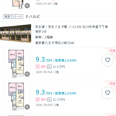
1LDK
/
41.5㎡
/
1階
ミハルビ
賃貸アパート
京王線 / 京王八王子駅 バス23分 石川中央道下下車
徒歩1分
新築
/
2階建
東京都八王子市石川町2544
9.3
万円
/
管理費
2,800円
無料
18.6万円
敷
礼
2LDK
/
50.47㎡
/
1階
9.3
万円
/
管理費
2,800円
無料
18.6万円
敷
礼
2LDK
/
50.47㎡
/
1階