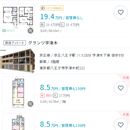
19.4
万円
/
管理費
なし
19.4万円
19.4万円
敷
礼
3LDK
/
88.19㎡
/
-
グランツ宇津木
賃貸アパート
京王線 / 京王八王子駅 バス18分 宇津木下車 徒歩9分
新築
/
3階建
東京都八王子市宇津木町121
8.5
万円
/
管理費
4,100円
無料
17万円
敷
礼
1LDK
/
42.59㎡
/
3階
8.5
万円
/
管理費
4,100円