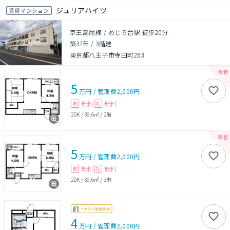
ジュリアハイツ
賃貸マンション
京王高尾線 / めじろ台駅 徒歩20分
築37年
/
3階建
東京都八王子市寺田町263
5
万円
/
管理費
2,000円
無料
無料
敷
礼
2DK
/
39.6㎡
/
2階
5
万円
/
管理費
2,000円
無料
無料
敷
礼
2DK
/
39.6㎡
/
3階
4
万円
/
管理費
2,000円