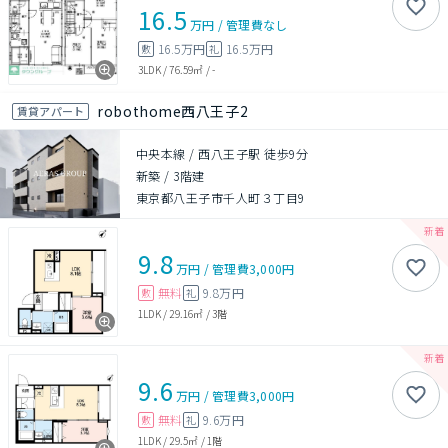
16.5
万円
/
管理費
なし
16.5万円
16.5万円
敷
礼
3LDK
/
76.59㎡
/
-
robothome西八王子2
賃貸アパート
中央本線 / 西八王子駅 徒歩9分
新築
/
3階建
東京都八王子市千人町３丁目9
9.8
万円
/
管理費
3,000円
無料
9.8万円
敷
礼
1LDK
/
29.16㎡
/
3階
9.6
万円
/
管理費
3,000円
無料
9.6万円
敷
礼
1LDK
/
29.5㎡
/
1階