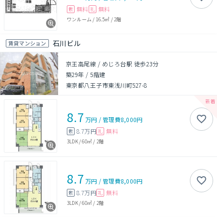
無料
無料
敷
礼
ワンルーム
/
16.5㎡
/
2階
石川ビル
賃貸マンション
京王高尾線 / めじろ台駅 徒歩23分
築29年
/
5階建
東京都八王子市東浅川町527-8
8.7
万円
/
管理費
8,000円
8.7万円
無料
敷
礼
3LDK
/
60㎡
/
2階
8.7
万円
/
管理費
8,000円
8.7万円
無料
敷
礼
3LDK
/
60㎡
/
2階