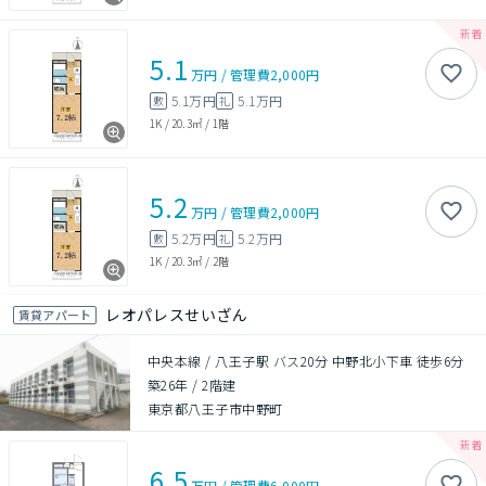
5.1
万円
/
管理費
2,000円
5.1万円
5.1万円
敷
礼
1K
/
20.3㎡
/
1階
5.2
万円
/
管理費
2,000円
5.2万円
5.2万円
敷
礼
1K
/
20.3㎡
/
2階
レオパレスせいざん
賃貸アパート
中央本線 / 八王子駅 バス20分 中野北小下車 徒歩6分
築26年
/
2階建
東京都八王子市中野町
6.5
万円
/
管理費
6,000円