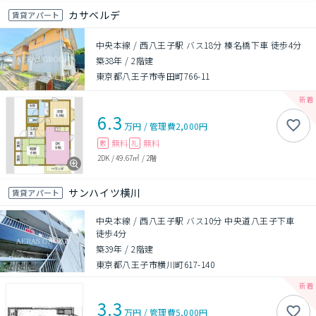
カサベルデ
賃貸アパート
中央本線 / 西八王子駅 バス18分 榛名橋下車 徒歩4分
築38年
/
2階建
東京都八王子市寺田町766-11
6.3
万円
/
管理費
2,000円
無料
無料
敷
礼
2DK
/
49.67㎡
/
2階
サンハイツ横川
賃貸アパート
中央本線 / 西八王子駅 バス10分 中央道八王子下車
徒歩4分
築39年
/
2階建
東京都八王子市横川町617-140
3.3
万円
/
管理費
5,000円