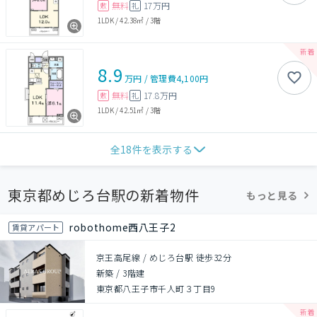
無料
17万円
敷
礼
1LDK
/
42.38㎡
/
3階
8.9
万円
/
管理費
4,100円
無料
17.8万円
敷
礼
1LDK
/
42.51㎡
/
3階
全
18
件を表示する
東京都めじろ台駅の新着物件
もっと見る
robothome西八王子2
賃貸アパート
京王高尾線 / めじろ台駅 徒歩32分
新築
/
3階建
東京都八王子市千人町３丁目9