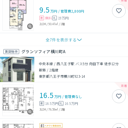
9.5
万円
/
管理費
2,800円
無料
19万円
敷
礼
2LDK
/
50.47㎡
/
1階
全
7
件を表示する
グランソフィア横川町A
賃貸物件
中央本線 / 西八王子駅 バス5分 舟田下車 徒歩12分
新築
/
2階建
東京都八王子市横川町923-14
16.5
万円
/
管理費
なし
16.5万円
16.5万円
敷
礼
3LDK
/
76.59㎡
/
1階