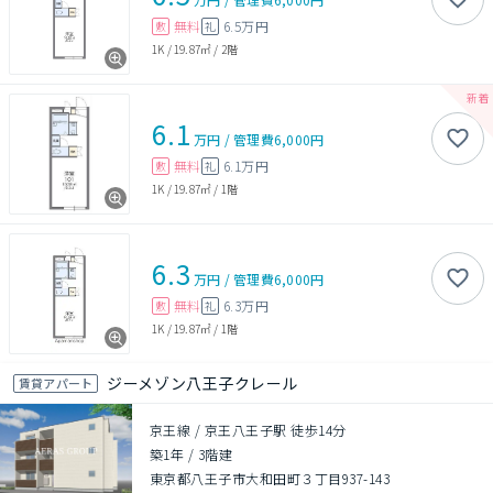
無料
6.5万円
敷
礼
1K
/
19.87㎡
/
2階
6.1
万円
/
管理費
6,000円
無料
6.1万円
敷
礼
1K
/
19.87㎡
/
1階
6.3
万円
/
管理費
6,000円
無料
6.3万円
敷
礼
1K
/
19.87㎡
/
1階
ジーメゾン八王子クレール
賃貸アパート
京王線 / 京王八王子駅 徒歩14分
築1年
/
3階建
東京都八王子市大和田町３丁目937-143