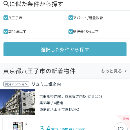
に似た条件から探す
八王子市
アパート/軽量鉄骨
築30年以下
駅徒歩15分以下
選択した条件から探す
東京都八王子市の新着物件
もっと見る
リュミエ堀之内
賃貸マンション
京王相模原線 / 京王堀之内駅 徒歩15分
築38年
/
4階建
東京都八王子市越野24-2
3.4
万円
/
管理費
3,000円