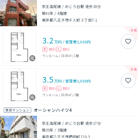
京王高尾線 / めじろ台駅 徒歩30分
築41年
/
4階建
東京都八王子市千人町３丁目7-1
3.2
万円
/
管理費
3,000円
無料
無料
敷
礼
ワンルーム
/
18.09㎡
/
1階
3.5
万円
/
管理費
3,000円
無料
無料
敷
礼
ワンルーム
/
18.09㎡
/
2階
オーシャンハイツ4
賃貸マンション
京王高尾線 / めじろ台駅 徒歩17分
築35年
/
3階建
東京都八王子市椚田町120-3