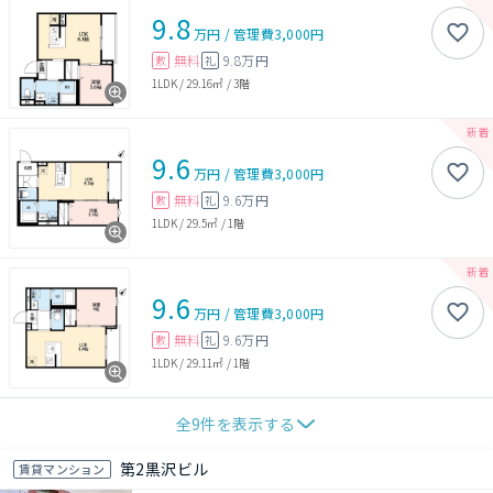
9.8
万円
/
管理費
3,000円
無料
9.8万円
敷
礼
1LDK
/
29.16㎡
/
3階
9.6
万円
/
管理費
3,000円
無料
9.6万円
敷
礼
1LDK
/
29.5㎡
/
1階
9.6
万円
/
管理費
3,000円
無料
9.6万円
敷
礼
1LDK
/
29.11㎡
/
1階
全
9
件を表示する
第2黒沢ビル
賃貸マンション