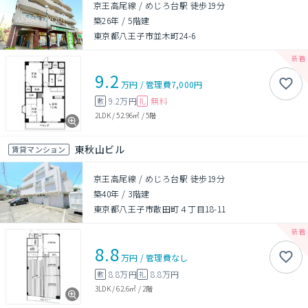
京王高尾線 / めじろ台駅 徒歩19分
築26年
/
5階建
東京都八王子市並木町24-6
9.2
万円
/
管理費
7,000円
9.2万円
無料
敷
礼
2LDK
/
52.96㎡
/
5階
東秋山ビル
賃貸マンション
京王高尾線 / めじろ台駅 徒歩19分
築40年
/
3階建
東京都八王子市散田町４丁目18-11
8.8
万円
/
管理費
なし
8.8万円
8.8万円
敷
礼
3LDK
/
62.6㎡
/
2階