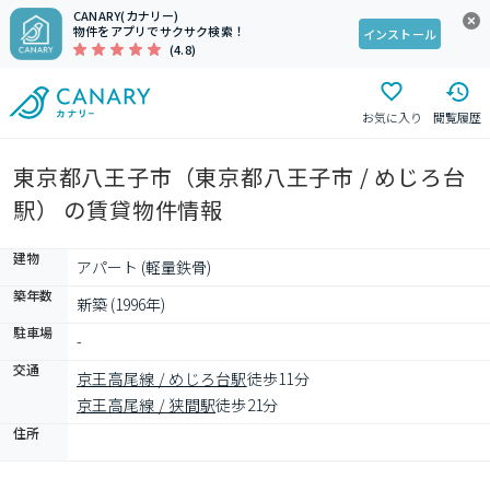
CANARY(カナリー)
物件をアプリでサクサク検索！
インストール
(4.8)
お気に入り
閲覧履歴
東京都八王子市（東京都八王子市 / めじろ台
駅） の賃貸物件情報
建物
アパート (軽量鉄骨)
築年数
新築 (1996年)
駐車場
-
交通
京王高尾線 / めじろ台駅
徒歩11分
京王高尾線 / 狭間駅
徒歩21分
住所