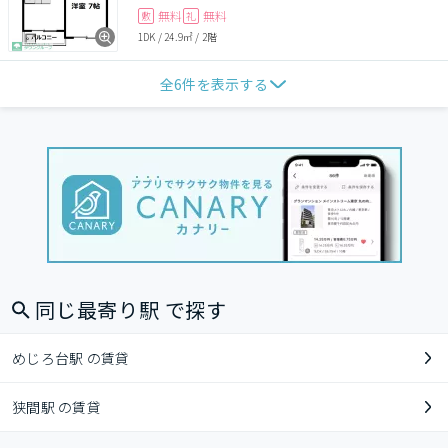
無料
無料
敷
礼
1DK
/
24.9㎡
/
2階
全
6
件を表示する
同じ最寄り駅 で探す
めじろ台駅 の賃貸
狭間駅 の賃貸