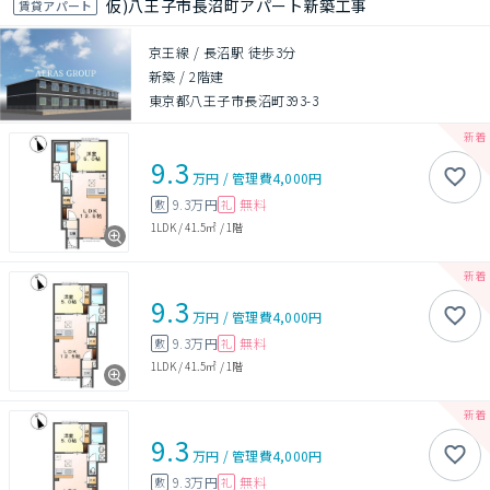
仮)八王子市長沼町アパート新築工事
賃貸アパート
京王線 / 長沼駅 徒歩3分
新築
/
2階建
東京都八王子市長沼町393-3
9.3
万円
/
管理費
4,000円
9.3万円
無料
敷
礼
1LDK
/
41.5㎡
/
1階
9.3
万円
/
管理費
4,000円
9.3万円
無料
敷
礼
1LDK
/
41.5㎡
/
1階
9.3
万円
/
管理費
4,000円
9.3万円
無料
敷
礼