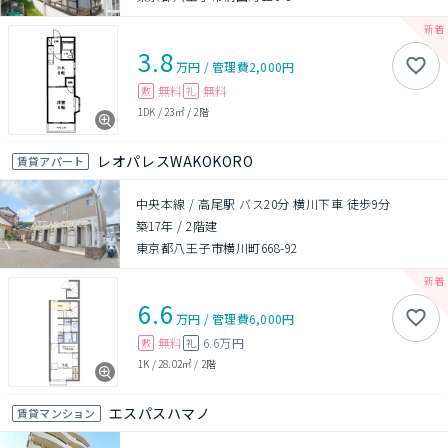
3.8
万円
/
管理費
2,000円
無料
無料
敷
礼
1DK
/
23㎡
/
2階
レオパレスWAKOKORO
賃貸アパート
中央本線 / 高尾駅 バス20分 横川下車 徒歩9分
築17年
/
2階建
東京都八王子市横川町668-92
6.6
万円
/
管理費
6,000円
無料
6.6万円
敷
礼
1K
/
28.02㎡
/
2階
エスパスハマノ
賃貸マンション