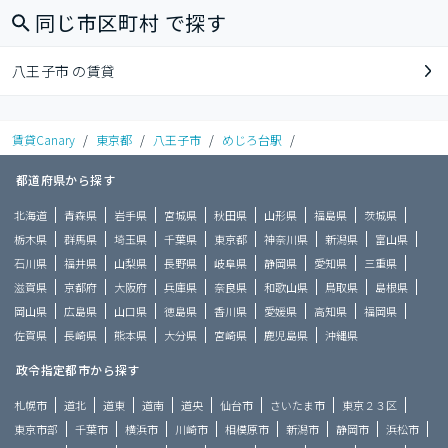
同じ市区町村 で探す
八王子市 の賃貸
賃貸Canary
/
東京都
/
八王子市
/
めじろ台駅
/
都道府県から探す
北海道
青森県
岩手県
宮城県
秋田県
山形県
福島県
茨城県
栃木県
群馬県
埼玉県
千葉県
東京都
神奈川県
新潟県
富山県
石川県
福井県
山梨県
長野県
岐阜県
静岡県
愛知県
三重県
滋賀県
京都府
大阪府
兵庫県
奈良県
和歌山県
鳥取県
島根県
岡山県
広島県
山口県
徳島県
香川県
愛媛県
高知県
福岡県
佐賀県
長崎県
熊本県
大分県
宮崎県
鹿児島県
沖縄県
政令指定都市から探す
札幌市
道北
道東
道南
道央
仙台市
さいたま市
東京２３区
東京市部
千葉市
横浜市
川崎市
相模原市
新潟市
静岡市
浜松市