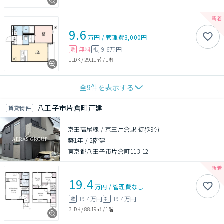
9.6
万円
/
管理費
3,000円
無料
9.6万円
敷
礼
1LDK
/
29.11㎡
/
1階
全
9
件を表示する
八王子市片倉町戸建
賃貸物件
京王高尾線 / 京王片倉駅 徒歩9分
築1年
/
2階建
東京都八王子市片倉町113-12
19.4
万円
/
管理費
なし
19.4万円
19.4万円
敷
礼
3LDK
/
88.19㎡
/
1階