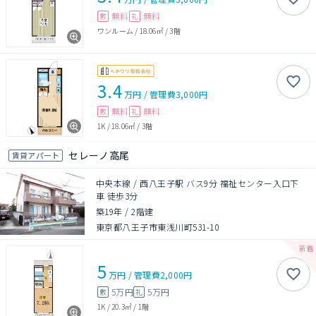
無料
無料
敷
礼
ワンルーム
/
18.06㎡
/
3階
3.4
万円
/
管理費
3,000円
無料
無料
敷
礼
1K
/
18.06㎡
/
3階
セレーノ高尾
賃貸アパート
中央本線 / 西八王子駅 バス9分 福祉センター入口下
車 徒歩3分
築19年
/
2階建
東京都八王子市東浅川町531-10
5
万円
/
管理費
2,000円
5万円
5万円
敷
礼
1K
/
20.3㎡
/
1階