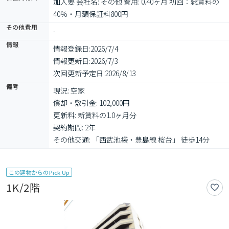
加入要 会社名: その他 費用: 0.40ヶ月 初回：総賃料の
40％・月額保証料800円
その他費用
-
情報
情報登録日:
2026/7/4
情報更新日:
2026/7/3
次回更新予定日:
2026/8/13
備考
現況: 空家

償却・敷引金: 102,000円

更新料: 新賃料の1.0ヶ月分

契約期間: 2年

その他交通: 「西武池袋・豊島線 桜台」 徒歩14分
この建物からのPick Up
1K/2階