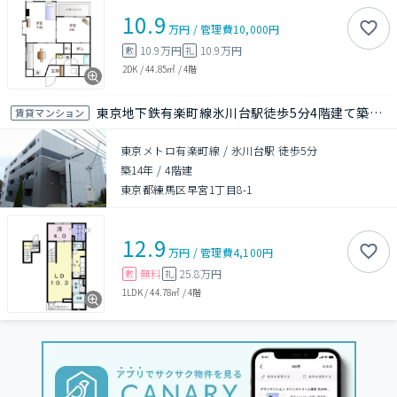
10.9
万円
/
管理費
10,000円
10.9万円
10.9万円
敷
礼
2DK
/
44.85㎡
/
4階
東京地下鉄有楽町線氷川台駅徒歩5分4階建て築13年
賃貸マンション
東京メトロ有楽町線 / 氷川台駅 徒歩5分
築14年
/
4階建
東京都練馬区早宮1丁目8-1
12.9
万円
/
管理費
4,100円
無料
25.8万円
敷
礼
1LDK
/
44.78㎡
/
4階