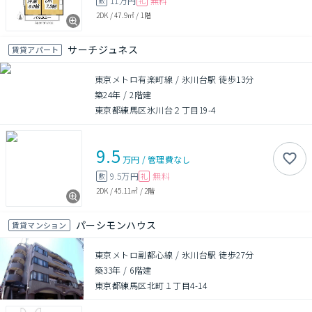
11万円
無料
敷
礼
2DK
/
47.9㎡
/
1階
サーチジュネス
賃貸アパート
東京メトロ有楽町線 / 氷川台駅 徒歩13分
築24年
/
2階建
東京都練馬区氷川台２丁目19-4
9.5
万円
/
管理費
なし
9.5万円
無料
敷
礼
2DK
/
45.11㎡
/
2階
パーシモンハウス
賃貸マンション
東京メトロ副都心線 / 氷川台駅 徒歩27分
築33年
/
6階建
東京都練馬区北町１丁目4-14