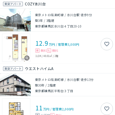
COZY氷川台
賃貸アパート
東京メトロ有楽町線 / 氷川台駅 徒歩9分
築3年
/
3階建
東京都練馬区氷川台４丁目20-10
12.9
万円
/
管理費
3,000円
無料
無料
敷
礼
1LDK
/
48.81㎡
/
2階
ウエストハイムA
賃貸アパート
東京メトロ有楽町線 / 氷川台駅 徒歩13分
築30年
/
2階建
東京都練馬区平和台３丁目
11
万円
/
管理費
2,000円