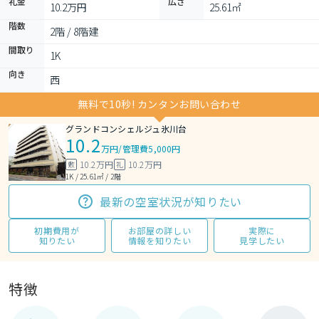
礼金
広さ
10.2万円
25.61㎡
階数
2階 / 8階建
間取り
1K 
向き
西
無料で10秒! カンタンお問い合わせ
グランドコンシェルジュ氷川台
10.2
万円
/
管理費5,000円
10.2万円
10.2万円
敷
礼
1K / 25.61㎡ / 2階
最新の空室状況が知りたい
初期費用が
お部屋の詳しい
実際に
知りたい
情報を知りたい
見学したい
特徴