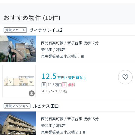
おすすめ物件 (
10
件)
ヴィラソレイユ2
賃貸アパート
西武有楽町線 / 新桜台駅 徒歩17分
築48年
/
2階建
東京都板橋区小茂根2丁目
12.5
万円
/
管理費
なし
12.5万円
無料
敷
礼
2LDK
/
57.9㎡
/
2階
ルピナス田口
賃貸マンション
西武有楽町線 / 新桜台駅 徒歩15分
築32年
/
3階建
東京都板橋区小茂根２丁目