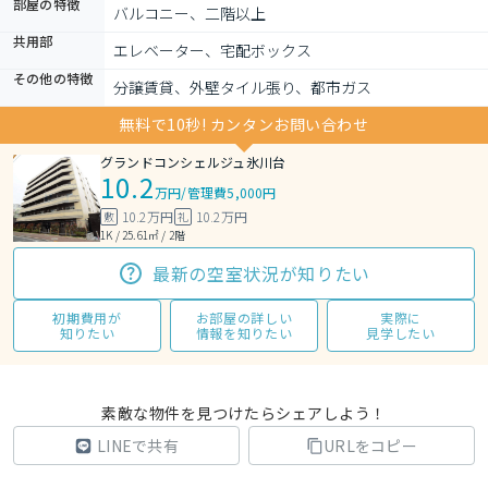
部屋の特徴
バルコニー、二階以上
共用部
エレベーター、宅配ボックス
その他の特徴
分譲賃貸、外壁タイル張り、都市ガス
無料で10秒! カンタンお問い合わせ
グランドコンシェルジュ氷川台
10.2
万円
/
管理費5,000円
10.2万円
10.2万円
敷
礼
1K / 25.61㎡ / 2階
最新の空室状況が知りたい
初期費用が
お部屋の詳しい
実際に
知りたい
情報を知りたい
見学したい
素敵な物件を見つけたらシェアしよう！
LINEで共有
URLをコピー