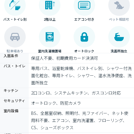
バス・トイレ別
2階以上
エアコン付き
ペット相談可
駐車場あり
室内洗濯機置場
オートロック
洗面所独立
入居条件
保証人不要、初期費用カード決済可
バス・トイレ
専用バス、浴室乾燥機、バストイレ別、シャワー付洗
面化粧台、専用トイレ、シャワー、温水洗浄便座、洗
面所独立
キッチン
2口コンロ、システムキッチン、ガスコンロ対応
セキュリティ
オートロック、防犯カメラ
室内設備
BS、全居室収納、照明付、光ファイバー、ネット使
用料不要、エアコン、室内洗濯置、フローリング、
CS、シューズボックス