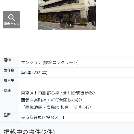
画像を拡大
1/13
建物
マンション (鉄筋コンクリート)
築年数
築5年 (2021年)
駐車場
-
交通
東京メトロ副都心線 / 氷川台駅
徒歩6分
西武有楽町線 / 新桜台駅
徒歩8分
「西武池袋・豊島線 桜台」 徒歩14分
住所
東京都練馬区桜台３丁目
掲載中の物件(
2
件)