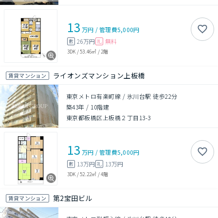
13
万円
/
管理費
5,000円
26万円
無料
敷
礼
3DK
/
53.46㎡
/
2階
ライオンズマンション上板橋
賃貸マンション
東京メトロ有楽町線 / 氷川台駅 徒歩22分
築43年
/
10階建
東京都板橋区上板橋２丁目13-3
13
万円
/
管理費
5,000円
13万円
13万円
敷
礼
3DK
/
52.22㎡
/
4階
第2宝田ビル
賃貸マンション