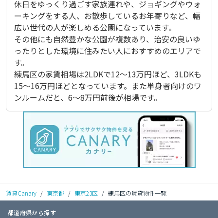
休日をゆっくり過ごす家族連れや、ジョギングやウォ
ーキングをする人、お散歩しているお年寄りなど、幅
広い世代の人が楽しめる公園になっています。

その他にも自然豊かな公園が複数あり、治安の良いゆ
ったりとした環境に住みたい人におすすめのエリアで
す。

練馬区の家賃相場は2LDKで12～13万円ほど、3LDKも
15～16万円ほどとなっています。また単身者向けのワ
ンルームだと、6～8万円前後が相場です。
賃貸Canary
/
東京都
/
東京23区
/
練馬区の賃貸物件一覧
都道府県から探す