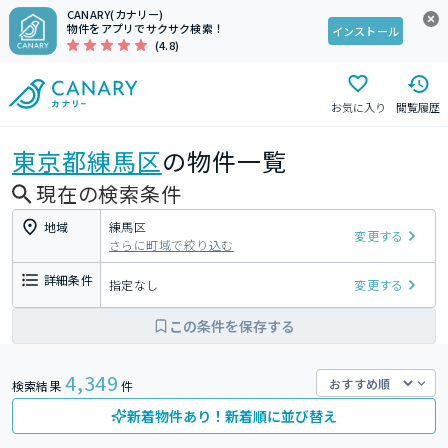
CANARY(カナリー)
物件をアプリでサクサク検索！
インストール
(4.8)
お気に入り
閲覧履歴
東京都
練馬区
の物件一覧
現在の検索条件
地域
練馬区
変更する
さらに町域で絞り込む
詳細条件
指定なし
変更する
この条件を保存する
4,349
検索結果
件
新着物件あり！新着順に並び替え