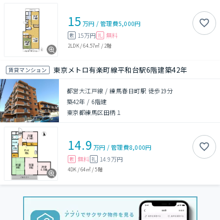
15
万円
/
管理費
5,000円
15万円
無料
敷
礼
2LDK
/
64.57㎡
/
2階
東京メトロ有楽町線平和台駅6階建築42年
賃貸マンション
都営大江戸線 / 練馬春日町駅 徒歩19分
築42年
/
6階建
東京都練馬区田柄１
14.9
万円
/
管理費
8,000円
無料
14.9万円
敷
礼
4DK
/
64㎡
/
5階