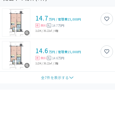
14.7
万円
/
管理費
15,000円
無料
14.7万円
敷
礼
1LDK
/
36.22㎡
/
4階
14.6
万円
/
管理費
15,000円
無料
14.6万円
敷
礼
1LDK
/
36.22㎡
/
3階
全
7
件を表示する