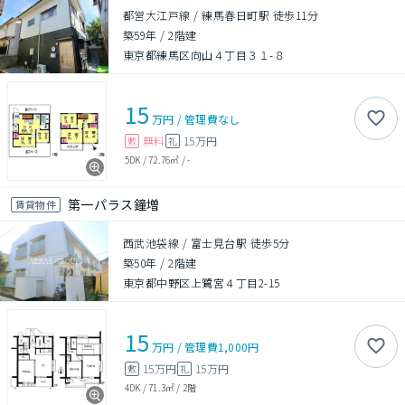
都営大江戸線 / 練馬春日町駅 徒歩11分
築59年
/
2階建
東京都練馬区向山４丁目３１-８
15
万円
/
管理費
なし
無料
15万円
敷
礼
5DK
/
72.76㎡
/
-
第一パラス鐘増
賃貸物件
西武池袋線 / 富士見台駅 徒歩5分
築50年
/
2階建
東京都中野区上鷺宮４丁目2-15
15
万円
/
管理費
1,000円
15万円
15万円
敷
礼
4DK
/
71.3㎡
/
2階