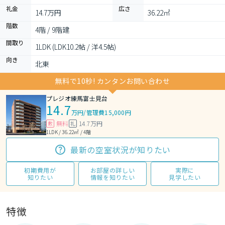
礼金
広さ
14.7万円
36.22㎡
階数
4階 / 9階建
間取り
1LDK (LDK10.2帖 / 洋4.5帖)
向き
北東
無料で10秒! カンタンお問い合わせ
プレジオ練馬富士見台
14.7
万円
/
管理費15,000円
無料
14.7万円
敷
礼
1LDK / 36.22㎡ / 4階
最新の空室状況が知りたい
初期費用が
お部屋の詳しい
実際に
知りたい
情報を知りたい
見学したい
特徴