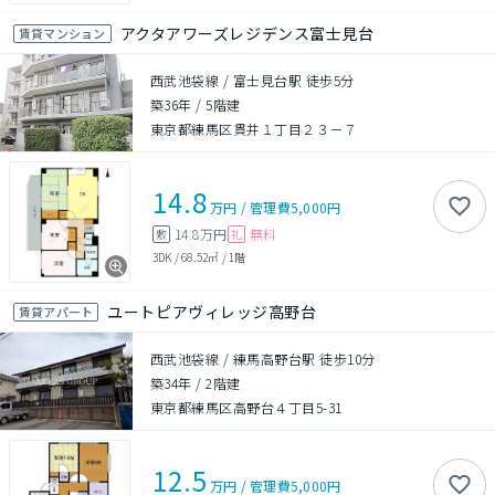
アクタアワーズレジデンス富士見台
賃貸マンション
西武池袋線 / 富士見台駅 徒歩5分
築36年
/
5階建
東京都練馬区貫井１丁目２３－７
14.8
万円
/
管理費
5,000円
14.8万円
無料
敷
礼
3DK
/
68.52㎡
/
1階
ユートピアヴィレッジ高野台
賃貸アパート
西武池袋線 / 練馬高野台駅 徒歩10分
築34年
/
2階建
東京都練馬区高野台４丁目5-31
12.5
万円
/
管理費
5,000円