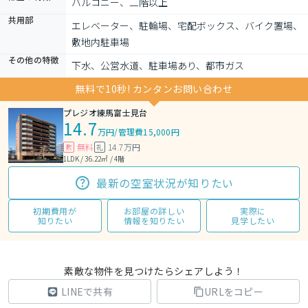
バルコニー、二階以上
共用部
エレベーター、駐輪場、宅配ボックス、バイク置場、
敷地内駐車場
その他の特徴
下水、公営水道、駐車場あり、都市ガス
無料で10秒! カンタンお問い合わせ
プレジオ練馬富士見台
14.7
万円
/
管理費15,000円
無料
14.7万円
敷
礼
1LDK / 36.22㎡ / 4階
最新の空室状況が知りたい
初期費用が
お部屋の詳しい
実際に
知りたい
情報を知りたい
見学したい
素敵な物件を見つけたらシェアしよう！
LINEで共有
URLをコピー