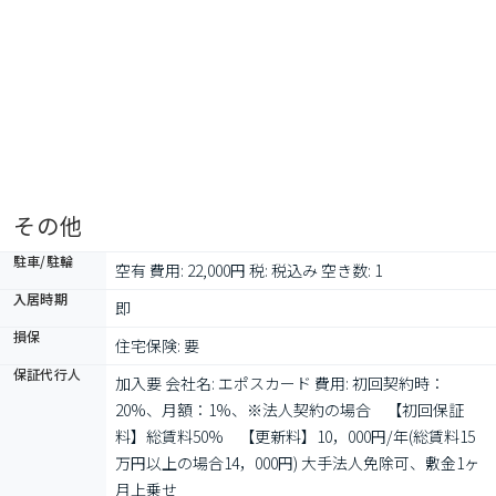
その他
駐車/駐輪
空有 費用: 22,000円 税: 税込み 空き数: 1
入居時期
即
損保
住宅保険: 要
保証代行人
加入要 会社名: エポスカード 費用: 初回契約時：
20%、月額：1%、※法人契約の場合　【初回保証
料】総賃料50%　【更新料】10，000円/年(総賃料15
万円以上の場合14，000円) 大手法人免除可、敷金1ヶ
月上乗せ