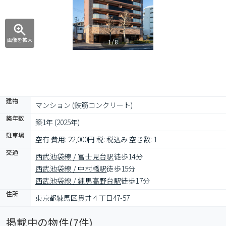
画像を拡大
1/8
建物
マンション (鉄筋コンクリート)
築年数
築1年 (2025年)
駐車場
空有 費用: 22,000円 税: 税込み 空き数: 1
交通
西武池袋線 / 富士見台駅
徒歩14分
西武池袋線 / 中村橋駅
徒歩15分
西武池袋線 / 練馬高野台駅
徒歩17分
住所
東京都練馬区貫井４丁目47-57
掲載中の物件(
7
件)