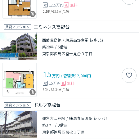
12.5万円
無料
敷
礼
2LDK
/
65.6㎡
/
1階
エミネンス高野台
賃貸マンション
西武豊島線 / 練馬高野台駅 徒歩3分
築28年
/
5階建
東京都練馬区富士見台３丁目
15
万円
/
管理費
12,000円
15万円
無料
敷
礼
3DK
/
65.34㎡
/
1階
ドルフ高松台
賃貸マンション
都営大江戸線 / 練馬春日町駅 徒歩7分
築37年
/
3階建
東京都練馬区高松１丁目