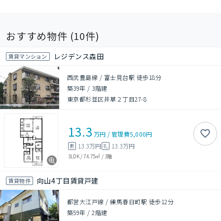
おすすめ物件 (
10
件)
レジデンス森田
賃貸マンション
西武豊島線 / 富士見台駅 徒歩18分
築39年
/
3階建
東京都杉並区井草２丁目27-8
13.3
万円
/
管理費
5,000円
13.3万円
13.3万円
敷
礼
3LDK
/
74.75㎡
/
3階
向山4丁目賃貸戸建
賃貸物件
都営大江戸線 / 練馬春日町駅 徒歩12分
築59年
/
2階建