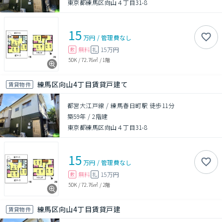
東京都練馬区向山４丁目31-8
15
万円
/
管理費
なし
無料
15万円
敷
礼
5DK
/
72.76㎡
/
1階
練馬区向山4丁目賃貸戸建て
賃貸物件
都営大江戸線 / 練馬春日町駅 徒歩11分
築59年
/
2階建
東京都練馬区向山４丁目31-8
15
万円
/
管理費
なし
無料
15万円
敷
礼
5DK
/
72.76㎡
/
2階
練馬区向山4丁目賃貸戸建
賃貸物件