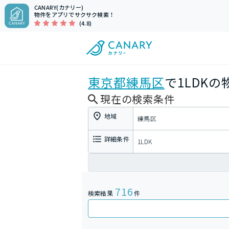
CANARY(カナリー)
物件をアプリでサクサク検索！
(4.8)
東京都
練馬区
で1LDK
現在の検索条件
地域
練馬区
詳細条件
1LDK
716
検索結果
件