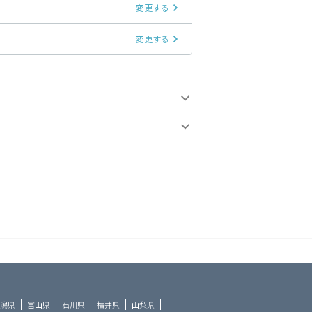
変更する
変更する
潟県
富山県
石川県
福井県
山梨県