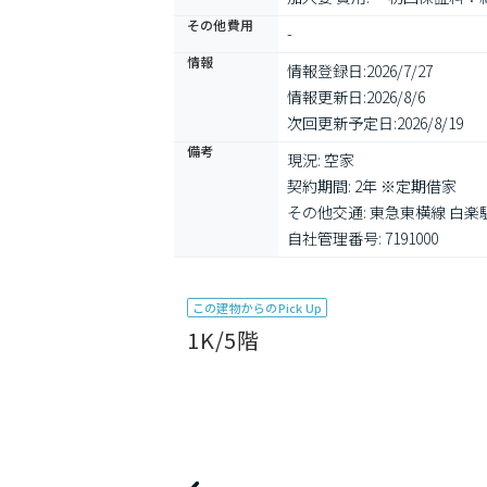
その他費用
-
情報
情報登録日:
2026/7/27
情報更新日:
2026/8/6
次回更新予定日:
2026/8/19
備考
現況: 空家

契約期間: 2年 ※定期借家

その他交通: 東急東横線 白楽駅
自社管理番号: 7191000
この建物からのPick Up
1K/5階