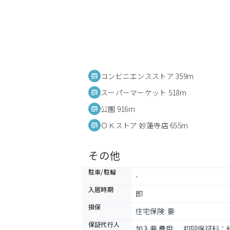
コンビニエンスストア 359m
スーパーマーケット 518m
公園 916m
ＯＫストア 妙蓮寺店 655m
その他
駐車/駐輪
-
入居時期
即
損保
住宅保険: 要
保証代行人
加入要 費用: 　初回保証料