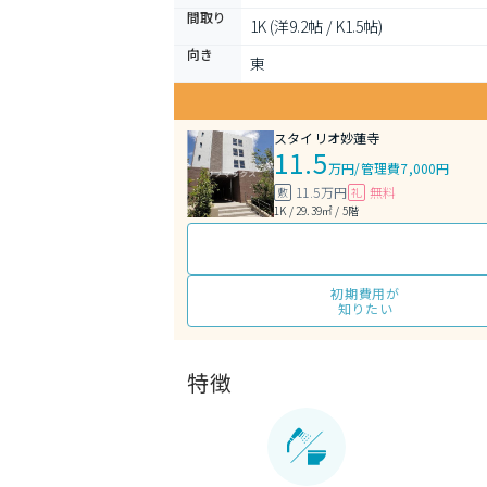
間取り
1K (洋9.2帖 / K1.5帖)
向き
東
スタイリオ妙蓮寺
11.5
万円
/
管理費7,000円
11.5万円
無料
敷
礼
1K / 29.39㎡ / 5階
初期費用が
知りたい
特徴