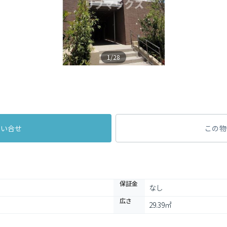
1/28
問い合せ
この物
保証金
なし
広さ
29.39㎡