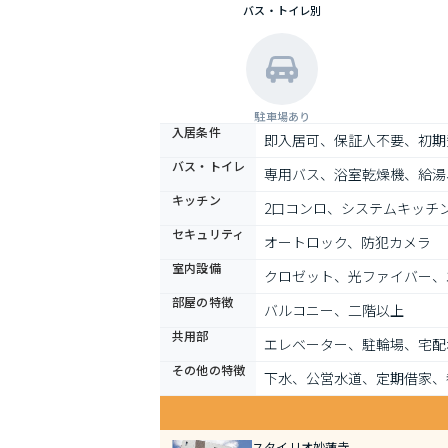
バス・トイレ別
駐車場あり
入居条件
即入居可、保証人不要、初期
バス・トイレ
専用バス、浴室乾燥機、給湯
キッチン
2口コンロ、システムキッチ
セキュリティ
オートロック、防犯カメラ
室内設備
クロゼット、光ファイバー、
部屋の特徴
バルコニー、二階以上
共用部
エレベーター、駐輪場、宅配
その他の特徴
下水、公営水道、定期借家、
スタイリオ妙蓮寺