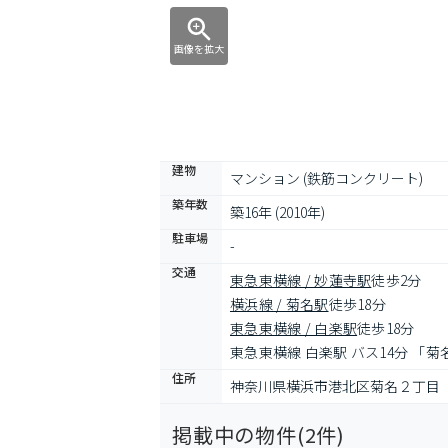
画像を拡大
建物
マンション (鉄筋コンクリート)
築年数
築16年 (2010年)
駐車場
-
交通
東急東横線 / 妙蓮寺駅
徒歩2分
横浜線 / 菊名駅
徒歩18分
東急東横線 / 白楽駅
徒歩18分
東急東横線 白楽駅 バス14分 「
住所
神奈川県横浜市港北区菊名２丁目
掲載中の物件(
2
件)