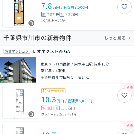
7.8
万円
/
管理費
3,500円
7.8万円
7.8万円
敷
礼
1K
/
26.34㎡
/
1階
千葉県市川市の新着物件
もっと見る
レオネクストVEGA
賃貸マンション
東京メトロ東西線 / 原木中山駅 徒歩10分
築10年
/
4階建
千葉県市川市田尻５丁目14-1
10.3
万円
/
管理費
6,000円
無料
10.3万円
敷
礼
ワンルーム
/
29.12㎡
/
1階