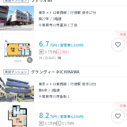
フィリオMY
賃貸マンション
東京メトロ東西線 / 行徳駅 徒歩17分
築27年
/
3階建
千葉県市川市富浜１丁目
6.7
万円
/
管理費
3,000円
6.7万円
無料
敷
礼
1K
/
22.61㎡
/
3階
グランヴィーネICHIKAWA
賃貸マンション
東京メトロ東西線 / 行徳駅 徒歩10分
築6年
/
3階建
千葉県市川市香取１
8.2
万円
/
管理費
4,000円
8.2万円
8.2万円
敷
礼