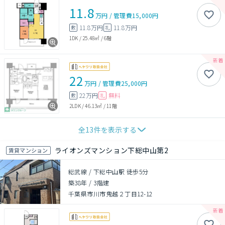
11.8
万円
/
管理費
15,000円
11.8万円
11.8万円
敷
礼
1DK
/
25.48㎡
/
6階
22
万円
/
管理費
25,000円
22万円
無料
敷
礼
2LDK
/
46.13㎡
/
11階
全
13
件を表示する
ライオンズマンション下総中山第2
賃貸マンション
総武線 / 下総中山駅 徒歩5分
築38年
/
3階建
千葉県市川市鬼越２丁目12-12