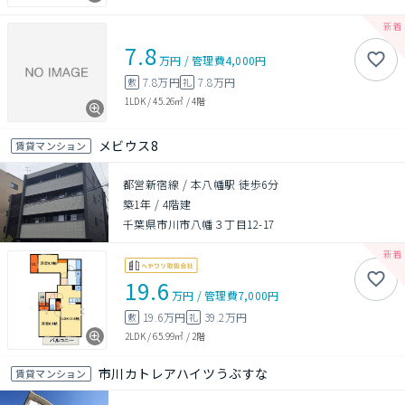
7.8
万円
/
管理費
4,000円
7.8万円
7.8万円
敷
礼
1LDK
/
45.26㎡
/
4階
メビウス8
賃貸マンション
都営新宿線 / 本八幡駅 徒歩6分
築1年
/
4階建
千葉県市川市八幡３丁目12-17
19.6
万円
/
管理費
7,000円
19.6万円
39.2万円
敷
礼
2LDK
/
65.99㎡
/
2階
市川カトレアハイツうぶすな
賃貸マンション