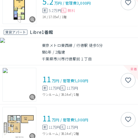
5.2
万円
/
管理費
3,000円
5.2万円
無料
敷
礼
1K
/
17.05㎡
/
1階
Libre1番館
賃貸アパート
東京メトロ東西線 / 行徳駅 徒歩5分
築8年
/
2階建
千葉県市川市行徳駅前１丁目
11
万円
/
管理費
5,000円
11万円
11万円
敷
礼
ワンルーム
/
38.14㎡
/
1階
11
万円
/
管理費
5,000円
11万円
11万円
敷
礼
ワンルーム
/
38.14㎡
/
2階