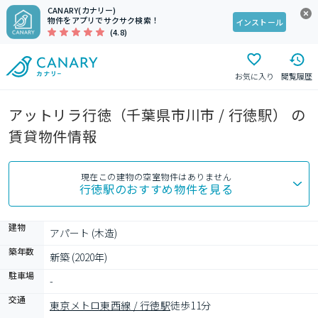
CANARY(カナリー)
物件をアプリでサクサク検索！
インストール
(4.8)
お気に入り
閲覧履歴
アットリラ行徳（千葉県市川市 / 行徳駅） の
賃貸物件情報
現在この建物の空室物件はありません
行徳駅
のおすすめ物件を見る
建物
アパート (木造)
築年数
新築 (2020年)
駐車場
-
交通
東京メトロ東西線 / 行徳駅
徒歩11分