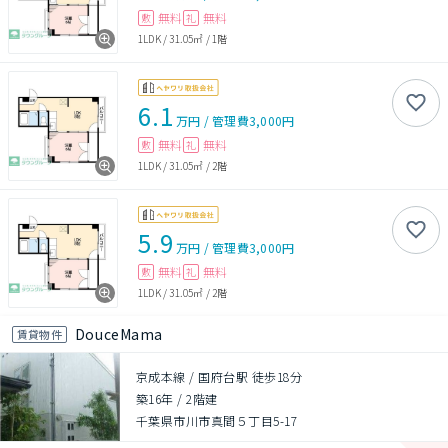
無料
無料
敷
礼
1LDK
/
31.05㎡
/
1階
6.1
万円
/
管理費
3,000円
無料
無料
敷
礼
1LDK
/
31.05㎡
/
2階
5.9
万円
/
管理費
3,000円
無料
無料
敷
礼
1LDK
/
31.05㎡
/
2階
DouceMama
賃貸物件
京成本線 / 国府台駅 徒歩18分
築16年
/
2階建
千葉県市川市真間５丁目5-17