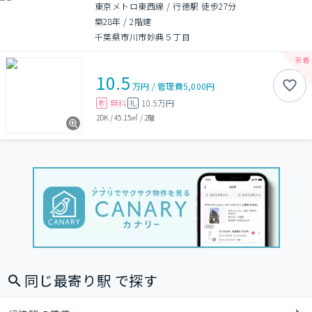
東京メトロ東西線 / 行徳駅 徒歩27分
築28年
/
2階建
千葉県市川市妙典５丁目
10.5
万円
/
管理費
5,000円
無料
10.5万円
敷
礼
2DK
/
45.15㎡
/
2階
同じ最寄り駅 で探す