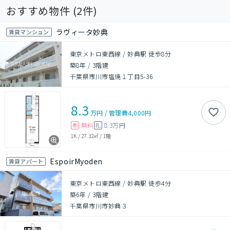
おすすめ物件 (
2
件)
ラヴィータ妙典
賃貸マンション
東京メトロ東西線 / 妙典駅 徒歩8分
築8年
/
3階建
千葉県市川市塩焼１丁目5-36
8.3
万円
/
管理費
4,000円
無料
8.3万円
敷
礼
1K
/
27.32㎡
/
1階
EspoirMyoden
賃貸アパート
東京メトロ東西線 / 妙典駅 徒歩4分
築6年
/
3階建
千葉県市川市妙典３