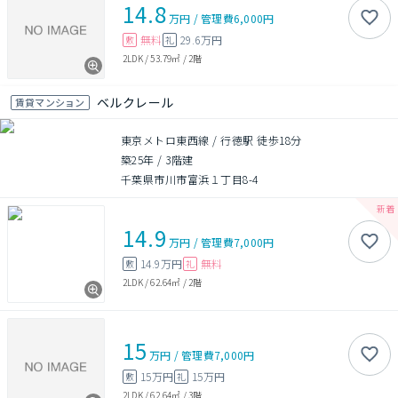
14.8
万円
/
管理費
6,000円
無料
29.6万円
敷
礼
2LDK
/
53.79㎡
/
2階
ベルクレール
賃貸マンション
東京メトロ東西線 / 行徳駅 徒歩18分
築25年
/
3階建
千葉県市川市富浜１丁目8-4
14.9
万円
/
管理費
7,000円
14.9万円
無料
敷
礼
2LDK
/
62.64㎡
/
2階
15
万円
/
管理費
7,000円
15万円
15万円
敷
礼
2LDK
/
62.64㎡
/
3階