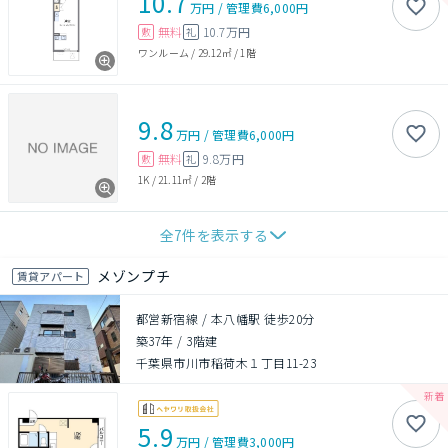
10.7
万円
/
管理費
6,000円
無料
10.7万円
敷
礼
ワンルーム
/
29.12㎡
/
1階
9.8
万円
/
管理費
6,000円
無料
9.8万円
敷
礼
1K
/
21.11㎡
/
2階
全
7
件を表示する
メゾンプチ
賃貸アパート
都営新宿線 / 本八幡駅 徒歩20分
築37年
/
3階建
千葉県市川市稲荷木１丁目11-23
5.9
万円
/
管理費
3,000円