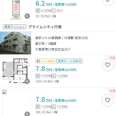
6.2
万円
/
管理費
7,000円
6.2万円
無料
敷
礼
1K
/
23.55㎡
/
1階
プライムシティ行徳
賃貸マンション
東京メトロ東西線 / 行徳駅 徒歩12分
築37年
/
4階建
千葉県市川市日之出16-7
家賃カード決済可
7.8
万円
/
管理費
4,000円
7.8万円
7.8万円
敷
礼
1LDK
/
45.26㎡
/
4階
7.8
万円
/
管理費
4,000円
7.8万円
7.8万円
敷
礼
1DK
/
45.26㎡
/
4階