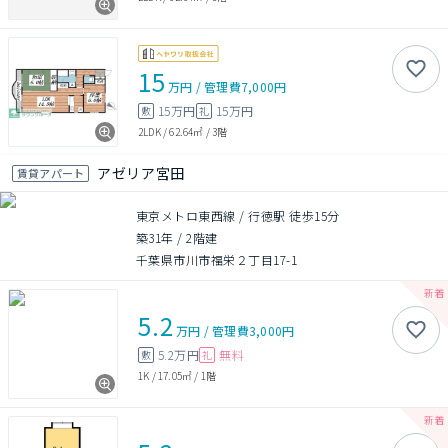
15
万円
/
管理費
7,000円
15万円
15万円
敷
礼
2LDK
/
62.64㎡
/
3階
アゼリア宮田
賃貸アパート
東京メトロ東西線 / 行徳駅 徒歩15分
築31年
/
2階建
千葉県市川市福栄２丁目17-1
5.2
万円
/
管理費
3,000円
5.2万円
無料
敷
礼
1K
/
17.05㎡
/
1階