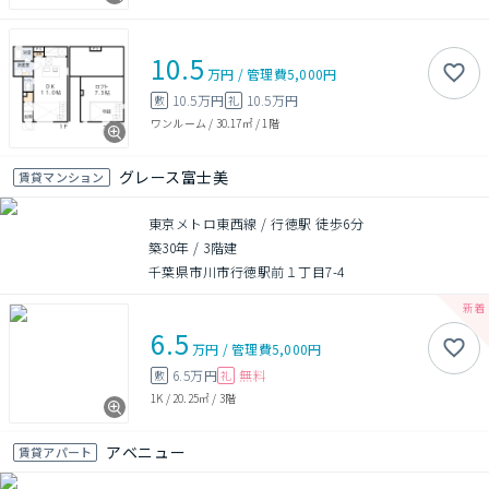
10.5
万円
/
管理費
5,000円
10.5万円
10.5万円
敷
礼
ワンルーム
/
30.17㎡
/
1階
グレース富士美
賃貸マンション
東京メトロ東西線 / 行徳駅 徒歩6分
築30年
/
3階建
千葉県市川市行徳駅前１丁目7-4
6.5
万円
/
管理費
5,000円
6.5万円
無料
敷
礼
1K
/
20.25㎡
/
3階
アベニュー
賃貸アパート