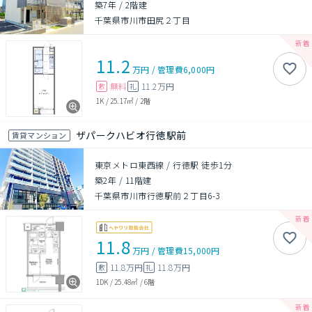
築7年
/
2階建
千葉県市川市田尻２丁目
11.2
万円
/
管理費
6,000円
無料
11.2万円
敷
礼
1K
/
25.17㎡
/
2階
ザパークハビオ行徳駅前
賃貸マンション
東京メトロ東西線 / 行徳駅 徒歩1分
築2年
/
11階建
千葉県市川市行徳駅前２丁目6-3
11.8
万円
/
管理費
15,000円
11.8万円
11.8万円
敷
礼
1DK
/
25.48㎡
/
6階