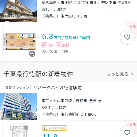
総武本線 / 市川駅 バス27分 市川大野駅下車 徒歩5分
築43年
/
3階建
千葉県市川市大野町３丁目
6.8
万円
/
管理費
3,000円
無料
無料
敷
礼
3DK
/
55.81㎡
/
2階
千葉県行徳駅の新着物件
もっと見る
ザパークハビオ行徳駅前
賃貸マンション
東京メトロ東西線 / 行徳駅 徒歩1分
築2年
/
11階建
千葉県市川市行徳駅前２丁目6-3
11.8