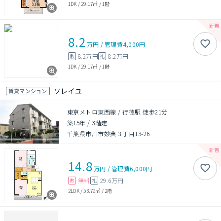
1DK
/
29.17㎡
/
1階
8.2
万円
/
管理費
4,000円
8.2万円
8.2万円
敷
礼
1DK
/
29.17㎡
/
1階
ソレイユ
賃貸マンション
東京メトロ東西線 / 行徳駅 徒歩21分
築15年
/
3階建
千葉県市川市妙典３丁目13-26
14.8
万円
/
管理費
6,000円
無料
29.6万円
敷
礼
2LDK
/
53.79㎡
/
2階