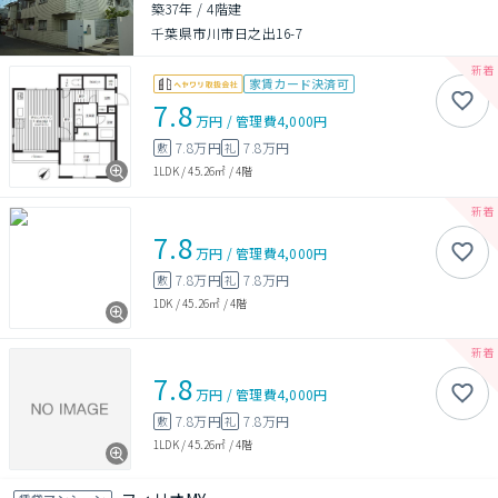
築37年
/
4階建
千葉県市川市日之出16-7
家賃カード決済可
7.8
万円
/
管理費
4,000円
7.8万円
7.8万円
敷
礼
1LDK
/
45.26㎡
/
4階
7.8
万円
/
管理費
4,000円
7.8万円
7.8万円
敷
礼
1DK
/
45.26㎡
/
4階
7.8
万円
/
管理費
4,000円
7.8万円
7.8万円
敷
礼
1LDK
/
45.26㎡
/
4階