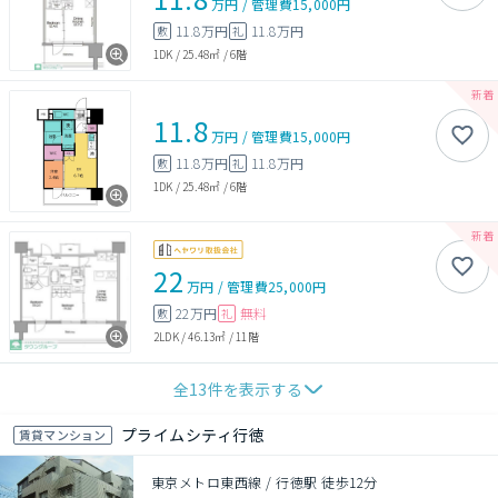
万円
/
管理費
15,000円
11.8万円
11.8万円
敷
礼
1DK
/
25.48㎡
/
6階
11.8
万円
/
管理費
15,000円
11.8万円
11.8万円
敷
礼
1DK
/
25.48㎡
/
6階
22
万円
/
管理費
25,000円
22万円
無料
敷
礼
2LDK
/
46.13㎡
/
11階
全
13
件を表示する
プライムシティ行徳
賃貸マンション
東京メトロ東西線 / 行徳駅 徒歩12分