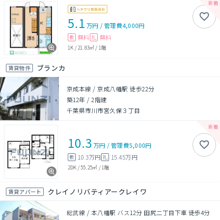
5.1
万円
/
管理費
4,000円
無料
無料
敷
礼
1K
/
21.83㎡
/
1階
ブランカ
賃貸物件
京成本線 / 京成八幡駅 徒歩22分
築12年
/
2階建
千葉県市川市宮久保３丁目
10.3
万円
/
管理費
5,000円
10.3万円
15.45万円
敷
礼
2DK
/
55.25㎡
/
1階
クレイノリバティアークレイワ
賃貸アパート
総武線 / 本八幡駅 バス12分 田尻二丁目下車 徒歩4分