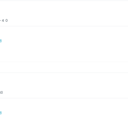
－４０
円
0
円