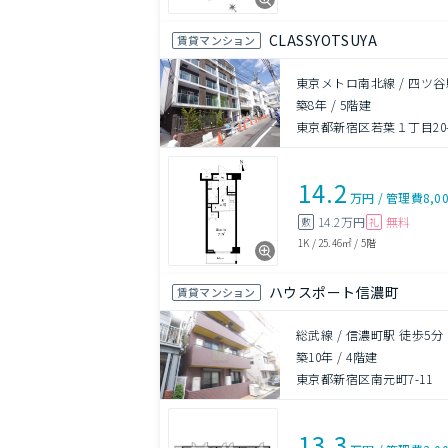
CLASSYOTSUYA
賃貸マンション
東京メトロ南北線 / 四ツ谷
築8年
/
5階建
東京都新宿区若葉１丁目20-
14.2
万円
/
管理費
8,0
14.2万円
無料
敷
礼
1K
/
25.46㎡
/
5階
ハウスポート信濃町
賃貸マンション
総武線 / 信濃町駅 徒歩5分
築10年
/
4階建
東京都新宿区南元町7-11
13.3