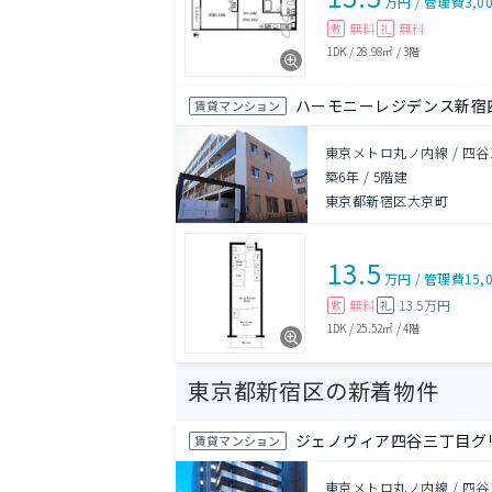
万円
/
管理費
3,0
無料
無料
敷
礼
1DK
/
28.98㎡
/
3階
ハーモニーレジデンス新宿
賃貸マンション
東京メトロ丸ノ内線 / 四谷
築6年
/
5階建
東京都新宿区大京町
13.5
万円
/
管理費
15,
無料
13.5万円
敷
礼
1DK
/
25.52㎡
/
4階
東京都新宿区の新着物件
ジェノヴィア四谷三丁目グ
賃貸マンション
東京メトロ丸ノ内線 / 四谷