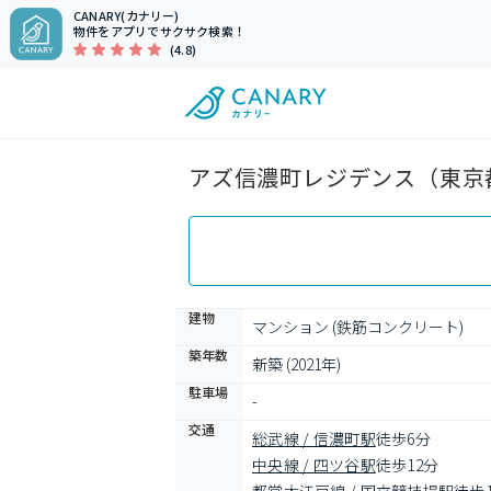
CANARY(カナリー)
物件をアプリでサクサク検索！
(4.8)
アズ信濃町レジデンス（東京都
建物
マンション (鉄筋コンクリート)
築年数
新築 (2021年)
駐車場
-
交通
総武線 / 信濃町駅
徒歩6分
中央線 / 四ツ谷駅
徒歩12分