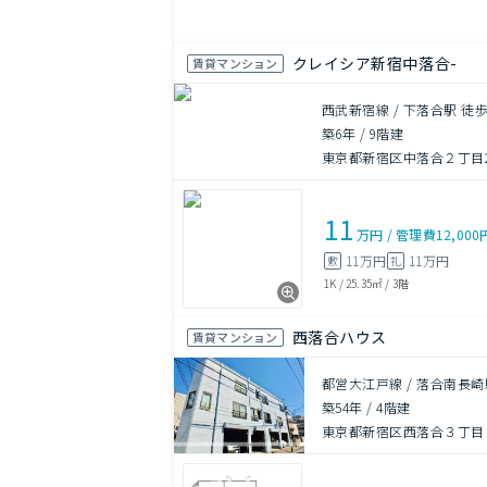
クレイシア新宿中落合-
賃貸マンション
西武新宿線 / 下落合駅 徒歩
築6年
/
9階建
東京都新宿区中落合２丁目2
11
万円
/
管理費
12,000
11万円
11万円
敷
礼
1K
/
25.35㎡
/
3階
西落合ハウス
賃貸マンション
都営大江戸線 / 落合南長崎
築54年
/
4階建
東京都新宿区西落合３丁目