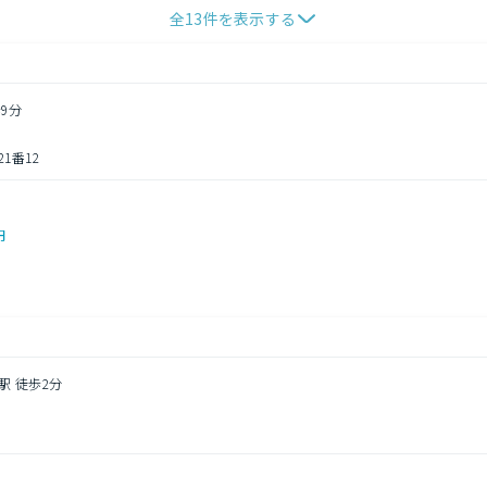
全
13
件を表示する
9分
1番12
円
駅 徒歩2分