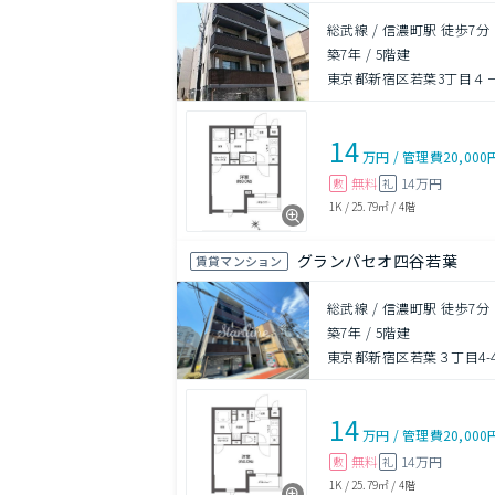
総武線 / 信濃町駅 徒歩7分
築7年
/
5階建
東京都新宿区若葉3丁目４
14
万円
/
管理費
20,000
無料
14万円
敷
礼
1K
/
25.79㎡
/
4階
グランパセオ四谷若葉
賃貸マンション
総武線 / 信濃町駅 徒歩7分
築7年
/
5階建
東京都新宿区若葉３丁目4-4
14
万円
/
管理費
20,000
無料
14万円
敷
礼
1K
/
25.79㎡
/
4階