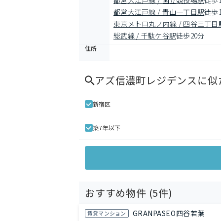
都営大江戸線 / 国立競技場駅
徒歩
都営大江戸線 / 青山一丁目駅
徒歩
東京メトロ丸ノ内線 / 四谷三丁目
総武線 / 千駄ケ谷駅
徒歩20分
住所
アズ信濃町レジデンス
に似
新宿区
築7年以下
おすすめ物件 (
5
件)
GRANPASEO四谷若葉
賃貸マンション