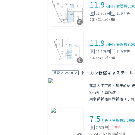
11.9
万円
/
管理費
3,0
11.9万円
11.9万円
敷
礼
2DK
/
53.41㎡
/
3階
11.9
万円
/
管理費
3,0
11.9万円
11.9万円
敷
礼
3DK
/
53.41㎡
/
3階
トーカン新宿キャステール
賃貸マンション
都営大江戸線 / 都庁前駅 
築49年
/
12階建
東京都新宿区西新宿３丁目6
7.5
万円
/
管理費
5,000
7.5万円
無料
敷
礼
ワンルーム
/
19.45㎡
/
8階