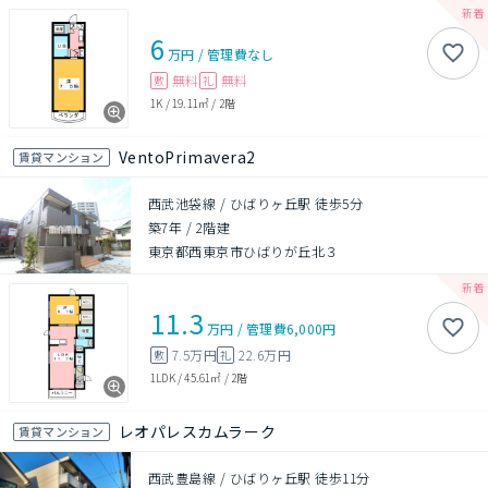
6
万円
/
管理費
なし
無料
無料
敷
礼
1K
/
19.11㎡
/
2階
VentoPrimavera2
賃貸マンション
西武池袋線 / ひばりヶ丘駅 徒歩5分
築7年
/
2階建
東京都西東京市ひばりが丘北３
11.3
万円
/
管理費
6,000円
7.5万円
22.6万円
敷
礼
1LDK
/
45.61㎡
/
2階
レオパレスカムラーク
賃貸マンション
西武豊島線 / ひばりヶ丘駅 徒歩11分