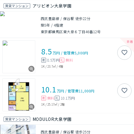
アリビオン大泉学園
賃貸マンション
西武豊島線 / 保谷駅 徒歩22分
築5年
/
4階建
東京都練馬区東大泉６丁目46番12号
8.5
万円
/
管理費
5,000円
8.5万円
無料
敷
礼
1K
/
23.7㎡
/
4階
10.1
万円
/
管理費
11,000円
無料
10.1万円
敷
礼
1K
/
25.17㎡
/
2階
MODULOR大泉学園
賃貸マンション
西武豊島線 / 保谷駅 徒歩25分