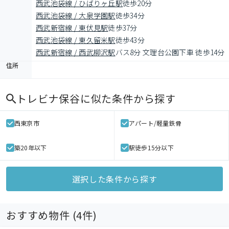
西武池袋線 / ひばりヶ丘駅
徒歩20分
西武池袋線 / 大泉学園駅
徒歩34分
西武新宿線 / 東伏見駅
徒歩37分
西武池袋線 / 東久留米駅
徒歩43分
西武新宿線 / 西武柳沢駅
バス8分 文理台公園下車 徒歩14分
住所
トレビナ保谷
に似た条件から探す
西東京市
アパート/軽量鉄骨
築20年以下
駅徒歩15分以下
選択した条件から探す
おすすめ物件 (
4
件)