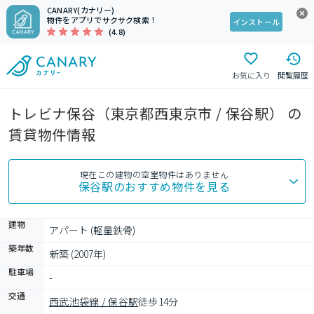
CANARY(カナリー)
物件をアプリでサクサク検索！
インストール
(4.8)
お気に入り
閲覧履歴
トレビナ保谷（東京都西東京市 / 保谷駅） の
賃貸物件情報
現在この建物の空室物件はありません
保谷駅
のおすすめ物件を見る
建物
アパート (軽量鉄骨)
築年数
新築 (2007年)
駐車場
-
交通
西武池袋線 / 保谷駅
徒歩14分