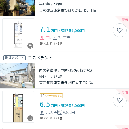
築18年
/
3階建
東京都西東京市ひばりが丘北２丁目
7.1
万円
/
管理費
6,000円
無料
7.1万円
敷
礼
1K
/
19.87㎡
/
1階
エスペラント
賃貸アパート
西武新宿線 / 西武柳沢駅 徒歩6分
築17年
/
2階建
東京都西東京市保谷町４丁目2-34
6.5
万円
/
管理費
3,000円
6.5万円
6.5万円
敷
礼
1K
/
22.96㎡
/
1階