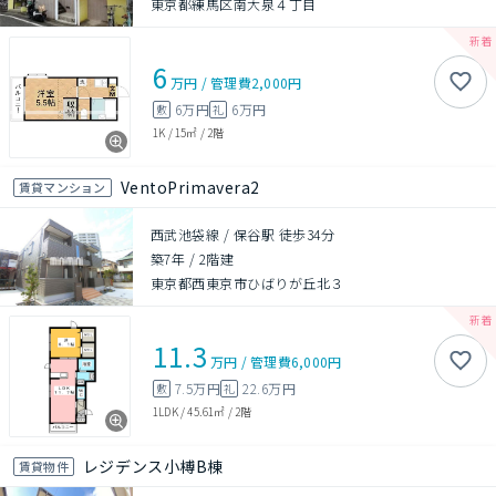
東京都練馬区南大泉４丁目
6
万円
/
管理費
2,000円
6万円
6万円
敷
礼
1K
/
15㎡
/
2階
VentoPrimavera2
賃貸マンション
西武池袋線 / 保谷駅 徒歩34分
築7年
/
2階建
東京都西東京市ひばりが丘北３
11.3
万円
/
管理費
6,000円
7.5万円
22.6万円
敷
礼
1LDK
/
45.61㎡
/
2階
レジデンス小榑B棟
賃貸物件