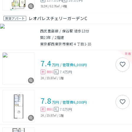
3LDK
/
62.76㎡
/
4階
レオパレスチェリーガーデンC
賃貸アパート
西武豊島線 / 保谷駅 徒歩13分
築23年
/
2階建
東京都西東京市東町４丁目1-18
7.4
万円
/
管理費
6,000円
無料
7.4万円
敷
礼
1K
/
19.87㎡
/
1階
7.8
万円
/
管理費
6,000円
無料
7.8万円
敷
礼
1K
/
19.87㎡
/
1階