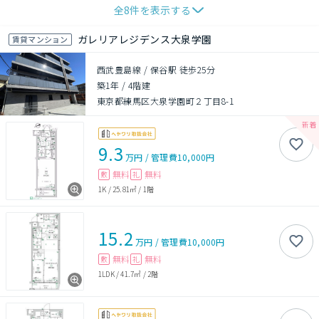
全
8
件を表示する
ガレリアレジデンス大泉学園
賃貸マンション
西武豊島線 / 保谷駅 徒歩25分
築1年
/
4階建
東京都練馬区大泉学園町２丁目8-1
9.3
万円
/
管理費
10,000円
無料
無料
敷
礼
1K
/
25.81㎡
/
1階
15.2
万円
/
管理費
10,000円
無料
無料
敷
礼
1LDK
/
41.7㎡
/
2階