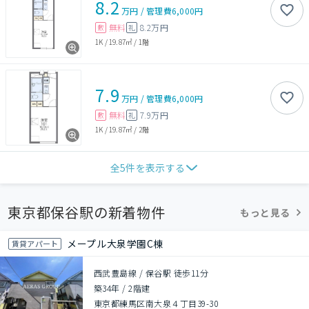
8.2
万円
/
管理費
6,000円
無料
8.2万円
敷
礼
1K
/
19.87㎡
/
1階
7.9
万円
/
管理費
6,000円
無料
7.9万円
敷
礼
1K
/
19.87㎡
/
2階
全
5
件を表示する
東京都保谷駅の新着物件
もっと見る
メープル大泉学園C棟
賃貸アパート
西武豊島線 / 保谷駅 徒歩11分
築34年
/
2階建
東京都練馬区南大泉４丁目39-30