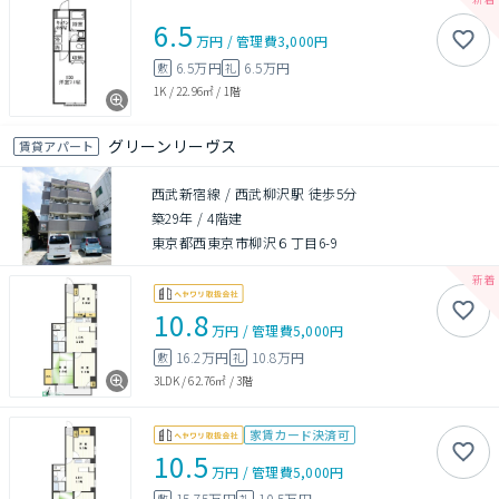
6.5
万円
/
管理費
3,000円
6.5万円
6.5万円
敷
礼
1K
/
22.96㎡
/
1階
グリーンリーヴス
賃貸アパート
西武新宿線 / 西武柳沢駅 徒歩5分
築29年
/
4階建
東京都西東京市柳沢６丁目6-9
10.8
万円
/
管理費
5,000円
16.2万円
10.8万円
敷
礼
3LDK
/
62.76㎡
/
3階
家賃カード決済可
10.5
万円
/
管理費
5,000円
15.75万円
10.5万円
敷
礼