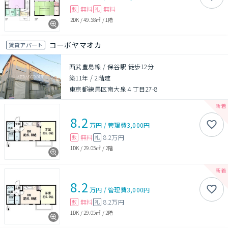
無料
無料
敷
礼
2DK
/
49.58㎡
/
1階
コーポヤマオカ
賃貸アパート
西武豊島線 / 保谷駅 徒歩12分
築11年
/
2階建
東京都練馬区南大泉４丁目27-8
8.2
万円
/
管理費
3,000円
無料
8.2万円
敷
礼
1DK
/
29.05㎡
/
2階
8.2
万円
/
管理費
3,000円
無料
8.2万円
敷
礼
1DK
/
29.05㎡
/
2階