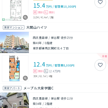
15.4
万円
/
管理費
10,000円
無料
無料
敷
礼
1LDK
/
41.4㎡
/
2階
大関山ハイツ
賃貸マンション
西武豊島線 / 保谷駅 徒歩25分
築40年
/
8階建
東京都練馬区関町北４丁目
12.4
万円
/
管理費
8,000円
無料
12.4万円
敷
礼
3DK
/
61.7㎡
/
4階
メープル大泉学園C
賃貸アパート
西武豊島線 / 保谷駅 徒歩11分
築34年
/
2階建