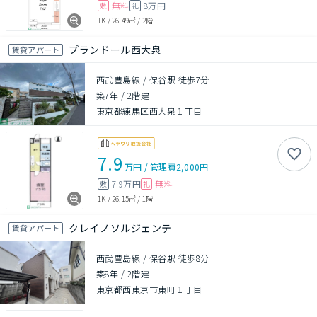
無料
8万円
敷
礼
1K
/
26.49㎡
/
2階
プランドール西大泉
賃貸アパート
西武豊島線 / 保谷駅 徒歩7分
築7年
/
2階建
東京都練馬区西大泉１丁目
7.9
万円
/
管理費
2,000円
7.9万円
無料
敷
礼
1K
/
26.15㎡
/
1階
クレイノソルジェンテ
賃貸アパート
西武豊島線 / 保谷駅 徒歩8分
築8年
/
2階建
東京都西東京市東町１丁目