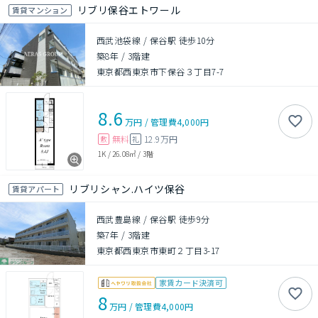
リブリ保谷エトワール
賃貸マンション
西武池袋線 / 保谷駅 徒歩10分
築8年
/
3階建
東京都西東京市下保谷３丁目7-7
8.6
万円
/
管理費
4,000円
無料
12.9万円
敷
礼
1K
/
26.08㎡
/
3階
リブリシャン.ハイツ保谷
賃貸アパート
西武豊島線 / 保谷駅 徒歩9分
築7年
/
3階建
東京都西東京市東町２丁目3-17
家賃カード決済可
8
万円
/
管理費
4,000円