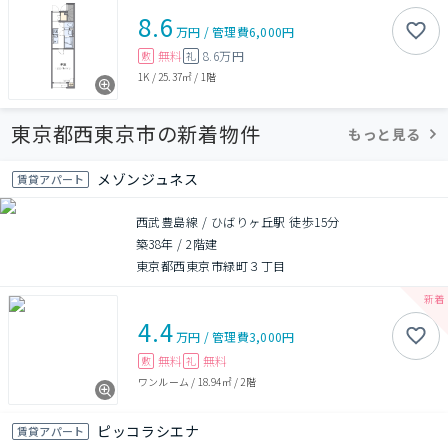
8.6
万円
/
管理費
6,000円
無料
8.6万円
敷
礼
1K
/
25.37㎡
/
1階
東京都西東京市の新着物件
もっと見る
メゾンジュネス
賃貸アパート
西武豊島線 / ひばりヶ丘駅 徒歩15分
築38年
/
2階建
東京都西東京市緑町３丁目
4.4
万円
/
管理費
3,000円
無料
無料
敷
礼
ワンルーム
/
18.94㎡
/
2階
ピッコラシエナ
賃貸アパート