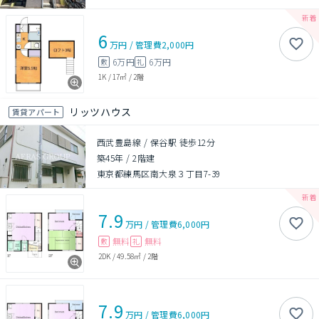
6
万円
/
管理費
2,000円
6万円
6万円
敷
礼
1K
/
17㎡
/
2階
リッツハウス
賃貸アパート
西武豊島線 / 保谷駅 徒歩12分
築45年
/
2階建
東京都練馬区南大泉３丁目7-39
7.9
万円
/
管理費
6,000円
無料
無料
敷
礼
2DK
/
49.58㎡
/
2階
7.9
万円
/
管理費
6,000円