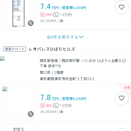
7.4
万円
/
管理費
6,000円
無料
7.4万円
敷
礼
1K
/
19.87㎡
/
1階
全
6
件を表示する
レオパレスひばりヒルズ
賃貸アパート
西武新宿線 / 西武柳沢駅 バス16分 ひばりヶ丘駅入口
下車 徒歩7分
築22年
/
2階建
東京都西東京市住吉町３丁目15-1
7.8
万円
/
管理費
6,000円
無料
7.8万円
敷
礼
1K
/
19.87㎡
/
1階