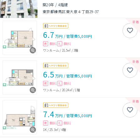
築20年
/
4階建
東京都練馬区東大泉４丁目29-37
6.7
万円
/
管理費
5,000円
無料
無料
敷
礼
ワンルーム
/
21.5㎡
/
3階
6.5
万円
/
管理費
5,000円
無料
無料
敷
礼
ワンルーム
/
20.24㎡
/
1階
7.4
万円
/
管理費
5,000円
無料
無料
敷
礼
1K
/
25.3㎡
/
4階