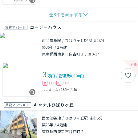
全
8
件を表示する
コージーハウス
賃貸アパート
西武豊島線 / ひばりヶ丘駅 徒歩18分
築36年
/
2階建
東京都西東京市住吉町１丁目3-17
3
万円
/
管理費
8,000円
無料
無料
敷
礼
ワンルーム
/
13.5㎡
/
1階
キャナルひばりヶ丘
賃貸マンション
西武池袋線 / ひばりヶ丘駅 徒歩5分
築28年
/
4階建
東京都西東京市谷戸町２