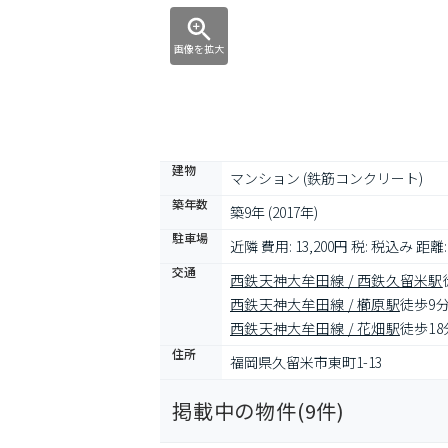
画像を拡大
建物
マンション (鉄筋コンクリート)
築年数
築9年 (2017年)
駐車場
近隣 費用: 13,200円 税: 税込み 距離:
交通
西鉄天神大牟田線 / 西鉄久留米駅
西鉄天神大牟田線 / 櫛原駅
徒歩9
西鉄天神大牟田線 / 花畑駅
徒歩18
住所
福岡県久留米市東町1-13
掲載中の物件(
9
件)