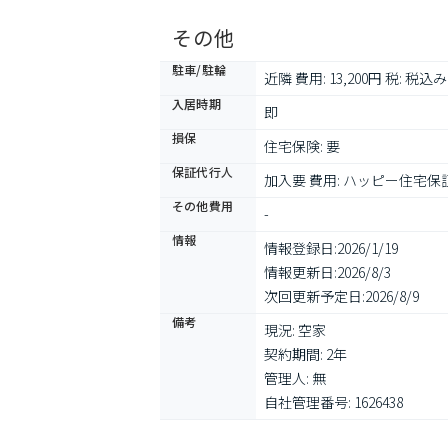
その他
駐車/駐輪
近隣 費用: 13,200円 税: 税込み
入居時期
即
損保
住宅保険: 要
保証代行人
加入要 費用: ハッピー住
その他費用
-
情報
情報登録日:
2026/1/19
情報更新日:
2026/8/3
次回更新予定日:
2026/8/9
備考
現況: 空家

契約期間: 2年

管理人: 無

自社管理番号: 1626438