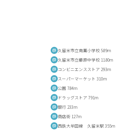
久留米市立南薫小学校 589m
久留米市立櫛原中学校 1180m
コンビニエンスストア 293m
スーパーマーケット 310m
公園 784m
ドラッグストア 791m
銀行 233m
商店街 127m
西鉄大牟田線 久留米駅 355m