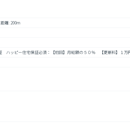
 距離: 200m
宅保証　ハッピー住宅保証必須：【初回】月総額の５０％　【更新料】１万