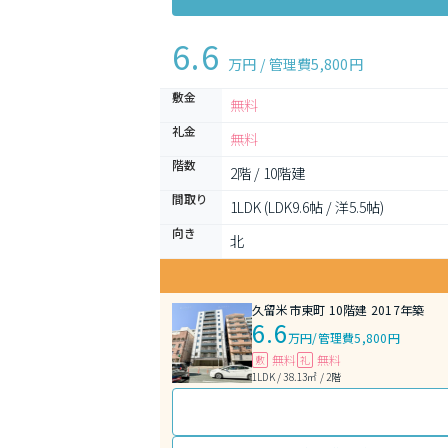
6.6
万円 / 管理費
5,800円
敷金
無料
礼金
無料
階数
2階 / 10階建
間取り
1LDK (LDK9.6帖 / 洋5.5帖)
向き
北
久留米市東町 10階建 2017年築
6.6
万円
/
管理費5,800円
無料
無料
敷
礼
1LDK / 38.13㎡ / 2階