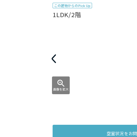
この建物からのPick Up
1LDK/2階
画像を拡大
空室状況をお