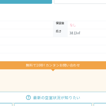
保証金
なし
広さ
38.13㎡
無料で10秒! カンタンお問い合わせ
最新の空室状況が知りたい