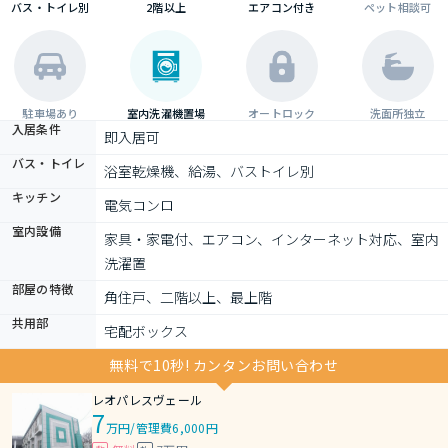
バス・トイレ別
2階以上
エアコン付き
ペット相談可
駐車場あり
室内洗濯機置場
オートロック
洗面所独立
入居条件
即入居可
バス・トイレ
浴室乾燥機、給湯、バストイレ別
キッチン
電気コンロ
室内設備
家具・家電付、エアコン、インターネット対応、室内
洗濯置
部屋の特徴
角住戸、二階以上、最上階
共用部
宅配ボックス
無料で10秒! カンタンお問い合わせ
レオパレスヴェール
7
万円
/
管理費6,000円