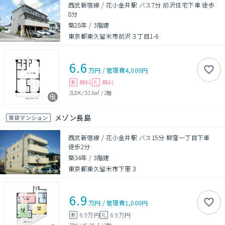
西武新宿線 / 花小金井駅 バス7分 前沢住宅下車 徒歩
8分
築28年
/
3階建
東京都東久留米市前沢３丁目1-6
6.6
万円
/
管理費
4,000円
無料
無料
敷
礼
2LDK
/
51.6㎡
/
2階
メゾン長島
賃貸マンション
西武新宿線 / 花小金井駅 バス15分 柳窪一丁目下車
徒歩2分
築34年
/
3階建
東京都東久留米市下里３
6.9
万円
/
管理費
1,000円
6.9万円
6.9万円
敷
礼