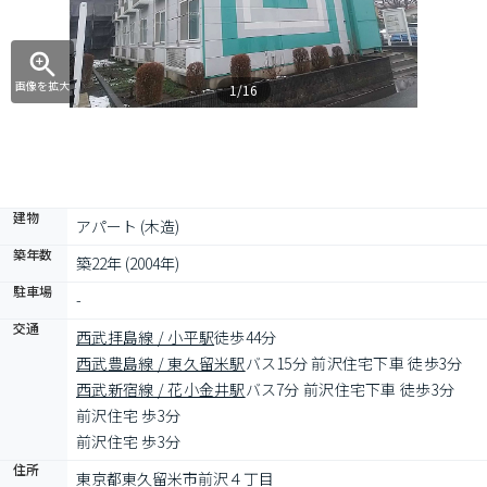
画像を拡大
1/16
建物
アパート (木造)
築年数
築22年 (2004年)
駐車場
-
交通
西武拝島線 / 小平駅
徒歩44分
西武豊島線 / 東久留米駅
バス15分 前沢住宅下車 徒歩3分
西武新宿線 / 花小金井駅
バス7分 前沢住宅下車 徒歩3分
前沢住宅 歩3分
前沢住宅 歩3分
住所
東京都東久留米市前沢４丁目