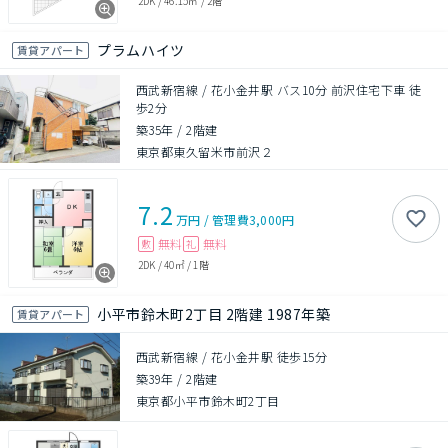
2DK
/
46.15㎡
/
2階
プラムハイツ
賃貸アパート
西武新宿線 / 花小金井駅 バス10分 前沢住宅下車 徒
歩2分
築35年
/
2階建
東京都東久留米市前沢２
7.2
万円
/
管理費
3,000円
無料
無料
敷
礼
2DK
/
40㎡
/
1階
小平市鈴木町2丁目 2階建 1987年築
賃貸アパート
西武新宿線 / 花小金井駅 徒歩15分
築39年
/
2階建
東京都小平市鈴木町2丁目