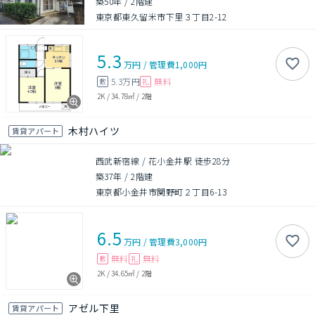
築50年
/
2階建
東京都東久留米市下里３丁目2-12
5.3
万円
/
管理費
1,000円
5.3万円
無料
敷
礼
2K
/
34.78㎡
/
2階
木村ハイツ
賃貸アパート
西武新宿線 / 花小金井駅 徒歩28分
築37年
/
2階建
東京都小金井市関野町２丁目6-13
6.5
万円
/
管理費
3,000円
無料
無料
敷
礼
2K
/
34.65㎡
/
2階
アゼル下里
賃貸アパート