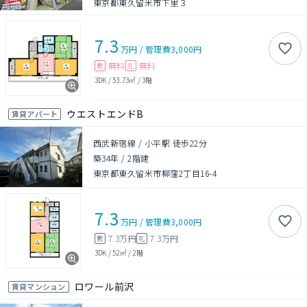
東京都東久留米市下里３
7.3
万円
/
管理費
3,000円
無料
無料
敷
礼
3DK
/
53.73㎡
/
3階
ウエストエンドB
賃貸アパート
西武新宿線 / 小平駅 徒歩22分
築34年
/
2階建
東京都東久留米市柳窪2丁目16-4
7.3
万円
/
管理費
3,000円
7.3万円
7.3万円
敷
礼
3DK
/
52㎡
/
2階
ロワール前沢
賃貸マンション