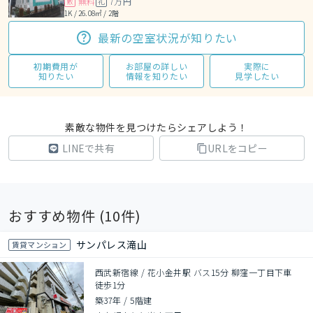
無料
7万円
敷
礼
1K / 26.08㎡ / 2階
最新の空室状況が知りたい
初期費用が
お部屋の詳しい
実際に
知りたい
情報を知りたい
見学したい
素敵な物件を見つけたらシェアしよう！
LINEで共有
URLをコピー
おすすめ物件 (
10
件)
サンパレス滝山
賃貸マンション
西武新宿線 / 花小金井駅 バス15分 柳窪一丁目下車
徒歩1分
築37年
/
5階建