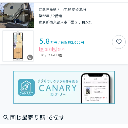
西武拝島線 / 小平駅 徒歩38分
築56年
/
2階建
東京都東久留米市下里２丁目2-25
5.8
万円
/
管理費
2,000円
無料
無料
敷
礼
1DK
/
32.4㎡
/
1階
同じ最寄り駅 で探す