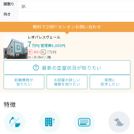
間取り
1K 
向き
無料で10秒! カンタンお問い合わせ
レオパレスヴェール
7
万円
/
管理費6,000円
無料
7万円
敷
礼
1K / 26.08㎡ / 2階
最新の空室状況が知りたい
初期費用が
お部屋の詳しい
実際に
知りたい
情報を知りたい
見学したい
特徴