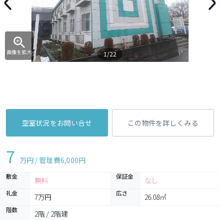
画像を拡大
1/22
空室状況をお問い合せ
この物件を詳しくみる
7
万円 / 管理費
6,000円
敷金
保証金
無料
なし
礼金
広さ
7万円
26.08㎡
階数
2階 / 2階建