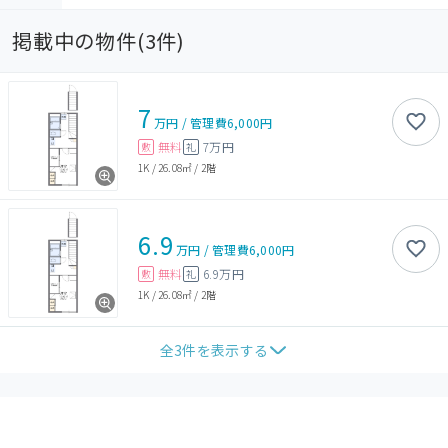
掲載中の物件(
3
件)
7
万円
/
管理費
6,000円
無料
7万円
敷
礼
1K
/
26.08㎡
/
2階
6.9
万円
/
管理費
6,000円
無料
6.9万円
敷
礼
1K
/
26.08㎡
/
2階
全
3
件を表示する