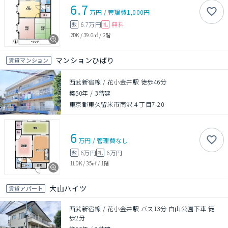
6.7
万円
/
管理費
1,000円
6.7万円
無料
敷
礼
2DK
/
39.6㎡
/
2階
マンションひばり
賃貸マンション
西武新宿線 / 花小金井駅 徒歩46分
築50年
/
3階建
東京都東久留米市南沢４丁目7-20
6
万円
/
管理費
なし
6万円
6万円
敷
礼
1LDK
/
35㎡
/
1階
大山ハイツ
賃貸アパート
西武新宿線 / 花小金井駅 バス13分 白山公園下車 徒
歩2分