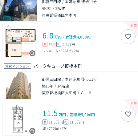
都営三田線 / 本蓮沼駅 徒歩11分
築3年
/
2階建
東京都板橋区宮本町
6.8
万円
/
管理費
4,000円
無料
6.8万円
敷
礼
ワンルーム
/
12.67㎡
/
2階
パークキューブ板橋本町
賃貸マンション
都営三田線 / 本蓮沼駅 徒歩11分
築18年
/
14階建
東京都板橋区大和町１８ー６
11.5
万円
/
管理費
5,000円
11.5万円
11.5万円
敷
礼
1K
/
27.03㎡
/
7階