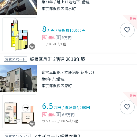
築21年
/
地上11階地下1階建
東京都板橋区清水町
8
万円
/
管理費
10,000円
無料
8万円
敷
礼
1K
/
24.28㎡
/
8階
板橋区泉町 2階建 2018年築
賃貸アパート
都営三田線 / 本蓮沼駅 徒歩6分
築8年
/
2階建
東京都板橋区泉町
6.5
万円
/
管理費
4,000円
無料
6.5万円
敷
礼
ワンルーム
/
10.65㎡
/
2階
スカイコート板橋本町2
賃貸マンション