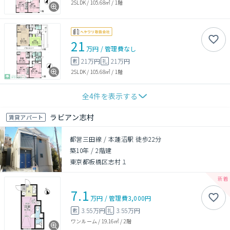
2SLDK
/
105.68㎡
/
1階
21
万円
/
管理費
なし
21万円
21万円
敷
礼
2SLDK
/
105.68㎡
/
1階
全
4
件を表示する
ラビアン志村
賃貸アパート
都営三田線 / 本蓮沼駅 徒歩22分
築10年
/
2階建
東京都板橋区志村１
7.1
万円
/
管理費
3,000円
3.55万円
3.55万円
敷
礼
ワンルーム
/
19.16㎡
/
2階