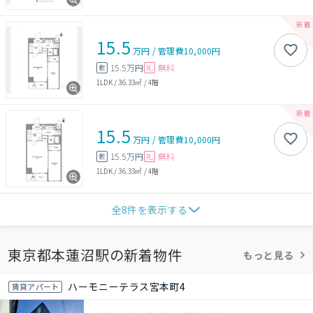
15.5
万円
/
管理費
10,000円
15.5万円
無料
敷
礼
1LDK
/
36.33㎡
/
4階
15.5
万円
/
管理費
10,000円
15.5万円
無料
敷
礼
1LDK
/
36.33㎡
/
4階
全
8
件を表示する
東京都本蓮沼駅の新着物件
もっと見る
ハーモニーテラス宮本町4
賃貸アパート