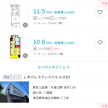
11.5
万円
/
管理費
5,000円
11.5万円
11.5万円
敷
礼
ワンルーム
/
27.03㎡
/
7階
10.6
万円
/
管理費
5,000円
10.6万円
無料
敷
礼
ワンルーム
/
24.65㎡
/
12階
全
16
件を表示する
レオパレスクレストヒルズK2
賃貸アパート
都営三田線 / 本蓮沼駅 徒歩11分
築22年
/
2階建
東京都板橋区前野町３丁目