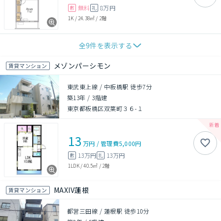
無料
8万円
敷
礼
1K
/
24.38㎡
/
2階
全
9
件を表示する
メゾンパーシモン
賃貸マンション
東武東上線 / 中板橋駅 徒歩7分
築13年
/
3階建
東京都板橋区双葉町３６-１
13
万円
/
管理費
5,000円
13万円
13万円
敷
礼
1LDK
/
40.5㎡
/
2階
MAXIV蓮根
賃貸マンション
都営三田線 / 蓮根駅 徒歩10分