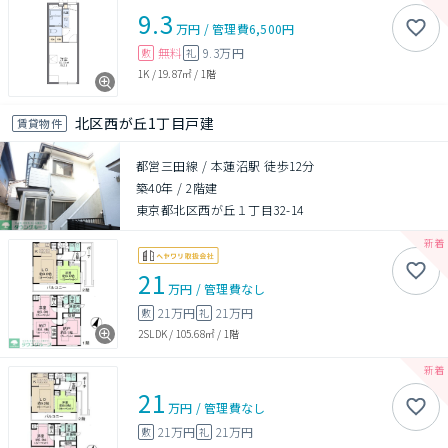
9.3
万円
/
管理費
6,500円
無料
9.3万円
敷
礼
1K
/
19.87㎡
/
1階
北区西が丘1丁目戸建
賃貸物件
都営三田線 / 本蓮沼駅 徒歩12分
築40年
/
2階建
東京都北区西が丘１丁目32-14
21
万円
/
管理費
なし
21万円
21万円
敷
礼
2SLDK
/
105.68㎡
/
1階
21
万円
/
管理費
なし
21万円
21万円
敷
礼