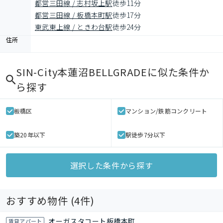
都営三田線 / 志村坂上駅
徒歩11分
都営三田線 / 板橋本町駅
徒歩17分
東武東上線 / ときわ台駅
徒歩24分
住所
SIN-City本蓮沼BELLGRADE
に似た条件か
ら探す
板橋区
マンション/鉄筋コンクリート
築20年以下
駅徒歩7分以下
選択した条件から探す
おすすめ物件 (
4
件)
オーガスタコート板橋本町
賃貸アパート