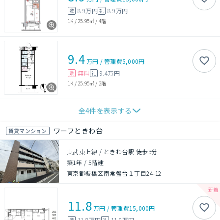
8.9万円
8.9万円
敷
礼
1K
/
25.95㎡
/
4階
9.4
万円
/
管理費
5,000円
無料
9.4万円
敷
礼
1K
/
25.95㎡
/
2階
全
4
件を表示する
ワーフときわ台
賃貸マンション
東武東上線 / ときわ台駅 徒歩3分
築1年
/
5階建
東京都板橋区南常盤台１丁目24-12
11.8
万円
/
管理費
15,000円
11.8万円
11.8万円
敷
礼