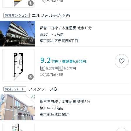
1K
/
25.71㎡
/
3階
エルフォルテ赤羽西
賃貸マンション
都営三田線 / 本蓮沼駅 徒歩10分
築10年
/
5階建
東京都北区赤羽西6丁目
9.2
万円
/
管理費
9,000円
9.2万円
9.2万円
敷
礼
1K
/
25.71㎡
/
3階
フォンテーヌB
賃貸アパート
都営三田線 / 本蓮沼駅 徒歩3分
築10年
/
2階建
東京都板橋区泉町