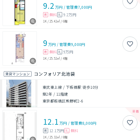
9.2
万円
/
管理費
7,000円
無料
9.2万円
敷
礼
1K
/
25.42㎡
/
6階
9
万円
/
管理費
9,000円
無料
9万円
敷
礼
1K
/
25.52㎡
/
4階
コンフォリア北池袋
賃貸マンション
東武東上線 / 下板橋駅 徒歩10分
築2年
/
11階建
東京都板橋区熊野町2-6
12.1
万円
/
管理費
8,000円
12.1万円
無料
敷
礼
1K
/
25.32㎡
/
8階