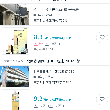
都営三田線 / 板橋本町駅 徒歩6分
築5年
/
2階建
東京都板橋区清水町50-8
8.9
万円
/
管理費
4,000円
無料
8.9万円
敷
礼
1K
/
26.08㎡
/
2階
北区赤羽西6丁目 5階建 2016年築
賃貸マンション
都営三田線 / 本蓮沼駅 徒歩9分
築10年
/
5階建
東京都北区赤羽西6丁目28-1
9.2
万円
/
管理費
9,000円
9.2万円
9.2万円
敷
礼