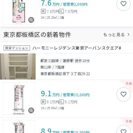
7.6
万円
/
管理費
2,000円
7.6万円
7.6万円
敷
礼
1K
/
25.25㎡
/
1階
東京都板橋区の新着物件
もっと見る
ハーモニーレジデンス東京アーバンスクエア#
賃貸マンション
都営三田線 / 蓮根駅 徒歩10分
築11年
/
7階建
東京都板橋区坂下３丁目29-22
9.1
万円
/
管理費
15,000円
9.1万円
9.1万円
敷
礼
1K
/
25.95㎡
/
6階
8.9
万円
/
管理費
15,000円