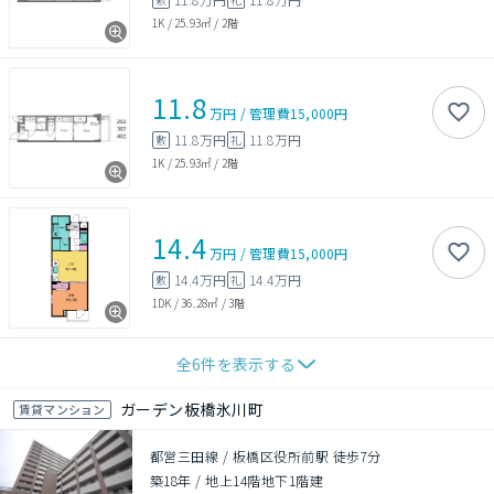
1K
/
25.93㎡
/
2階
11.8
万円
/
管理費
15,000円
11.8万円
11.8万円
敷
礼
1K
/
25.93㎡
/
2階
14.4
万円
/
管理費
15,000円
14.4万円
14.4万円
敷
礼
1DK
/
36.28㎡
/
3階
全
6
件を表示する
ガーデン板橋氷川町
賃貸マンション
都営三田線 / 板橋区役所前駅 徒歩7分
築18年
/
地上14階地下1階建