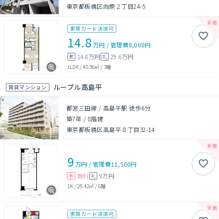
東京都板橋区向原２丁目24-5
家賃カード決済可
14.8
万円
/
管理費
8,000円
14.8万円
29.6万円
敷
礼
1LDK
/
40.56㎡
/
3階
ルーブル高島平
賃貸マンション
都営三田線 / 高島平駅 徒歩6分
築7年
/
8階建
東京都板橋区高島平８丁目32-14
9
万円
/
管理費
11,500円
無料
9万円
敷
礼
1K
/
25.42㎡
/
6階
家賃カード決済可