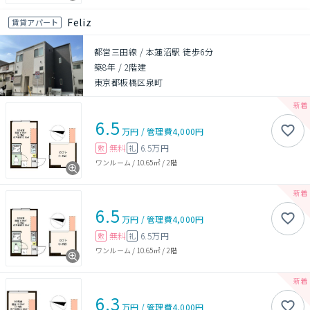
Feliz
賃貸アパート
都営三田線 / 本蓮沼駅 徒歩6分
築8年
/
2階建
東京都板橋区泉町
6.5
万円
/
管理費
4,000円
無料
6.5万円
敷
礼
ワンルーム
/
10.65㎡
/
2階
6.5
万円
/
管理費
4,000円
無料
6.5万円
敷
礼
ワンルーム
/
10.65㎡
/
2階
6.3
万円
/
管理費
4,000円