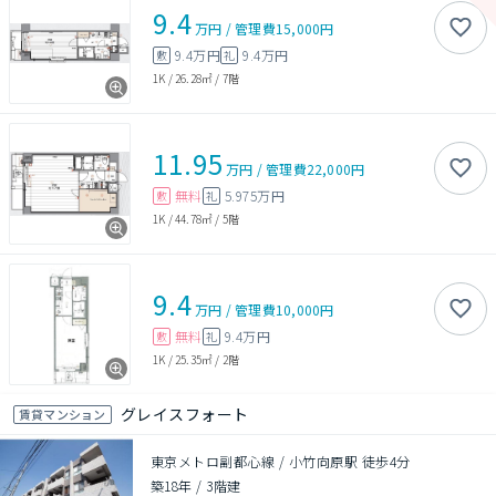
9.4
万円
/
管理費
15,000円
9.4万円
9.4万円
敷
礼
1K
/
26.28㎡
/
7階
11.95
万円
/
管理費
22,000円
無料
5.975万円
敷
礼
1K
/
44.78㎡
/
5階
9.4
万円
/
管理費
10,000円
無料
9.4万円
敷
礼
1K
/
25.35㎡
/
2階
グレイスフォート
賃貸マンション
東京メトロ副都心線 / 小竹向原駅 徒歩4分
築18年
/
3階建