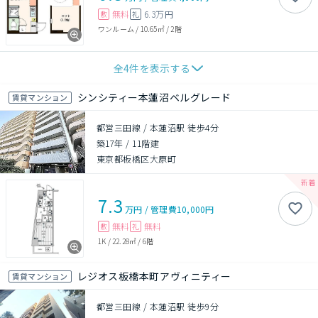
無料
6.3万円
敷
礼
ワンルーム
/
10.65㎡
/
2階
全
4
件を表示する
シンシティー本蓮沼ベルグレード
賃貸マンション
都営三田線 / 本蓮沼駅 徒歩4分
築17年
/
11階建
東京都板橋区大原町
7.3
万円
/
管理費
10,000円
無料
無料
敷
礼
1K
/
22.28㎡
/
6階
レジオス板橋本町アヴィニティー
賃貸マンション
都営三田線 / 本蓮沼駅 徒歩9分