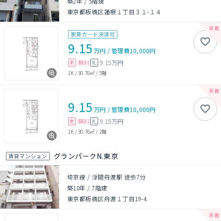
築2年
/
5階建
東京都板橋区蓮根１丁目３１-１４
家賃カード決済可
9.15
万円
/
管理費
10,000円
無料
9.15万円
敷
礼
1K
/
30.76㎡
/
5階
9.15
万円
/
管理費
10,000円
無料
9.15万円
敷
礼
1K
/
30.76㎡
/
2階
グランパークN.東京
賃貸マンション
埼京線 / 浮間舟渡駅 徒歩7分
築10年
/
7階建
東京都板橋区舟渡１丁目19-4