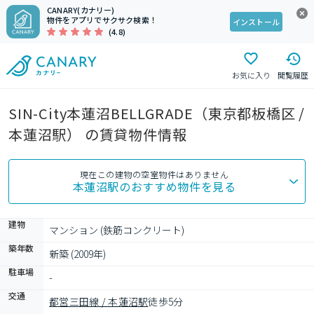
CANARY(カナリー)
物件をアプリでサクサク検索！
インストール
(4.8)
お気に入り
閲覧履歴
SIN-City本蓮沼BELLGRADE（東京都板橋区 /
本蓮沼駅） の賃貸物件情報
現在この建物の空室物件はありません
本蓮沼駅
のおすすめ物件を見る
建物
マンション (鉄筋コンクリート)
築年数
新築 (2009年)
駐車場
-
交通
都営三田線 / 本蓮沼駅
徒歩5分