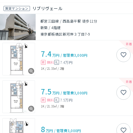
リブリヴェール
賃貸マンション
都営三田線 / 西高島平駅 徒歩11分
新築
/
4階建
東京都板橋区新河岸３丁目7-9
7.4
万円
/
管理費
3,000円
無料
7.4万円
敷
礼
1K
/
21.33㎡
/
2階
7.5
万円
/
管理費
3,000円
無料
7.5万円
敷
礼
1K
/
21.33㎡
/
3階
8
万円
/
管理費
3,000円