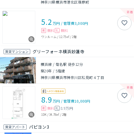
神奈川県横浜市港北区篠原町
5.2
万円
/
管理費
3,000円
無料
無料
敷
礼
ワンルーム
/
12.75㎡
/
2階
グリーフォーネ横浜妙蓮寺
賃貸マンション
横浜線 / 菊名駅 徒歩12分
築20年
/
5階建
神奈川県横浜市神奈川区松見町４丁目
8.9
万円
/
管理費
10,000円
無料
8.9万円
敷
礼
1DK
/
34.78㎡
/
2階
パピヨン3
賃貸アパート