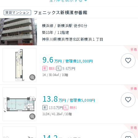
フェニックス新横濱参番館
賃貸マンション
横浜線 / 新横浜駅 徒歩8分
築18年
/
11階建
神奈川県横浜市港北区新横浜１丁目
9.6
万円
/
管理費
10,000円
無料
9.6万円
敷
礼
1K
/
30.04㎡
/
10階
13.8
万円
/
管理費
5,000円
13.8万円
無料
敷
礼
1LDK
/
41.28㎡
/
10階
14.2