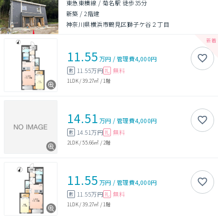
東急東横線 / 菊名駅 徒歩35分
新築
/
2階建
神奈川県横浜市鶴見区獅子ケ谷２丁目
11.55
万円
/
管理費
4,000円
11.55万円
無料
敷
礼
1LDK
/
39.27㎡
/
1階
14.51
万円
/
管理費
4,000円
14.51万円
無料
敷
礼
2LDK
/
55.66㎡
/
2階
11.55
万円
/
管理費
4,000円
11.55万円
無料
敷
礼
1LDK
/
39.27㎡
/
1階