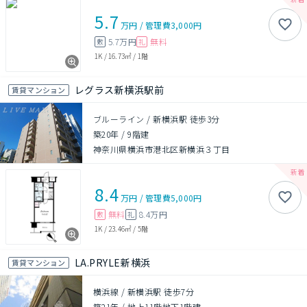
5.7
万円
/
管理費
3,000円
5.7万円
無料
敷
礼
1K
/
16.73㎡
/
1階
レグラス新横浜駅前
賃貸マンション
ブルーライン / 新横浜駅 徒歩3分
築20年
/
9階建
神奈川県横浜市港北区新横浜３丁目
8.4
万円
/
管理費
5,000円
無料
8.4万円
敷
礼
1K
/
23.46㎡
/
5階
LA.PRYLE新横浜
賃貸マンション
横浜線 / 新横浜駅 徒歩7分
築21年
/
地上11階地下1階建