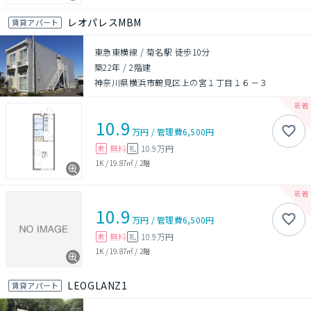
レオパレスMBM
賃貸アパート
東急東横線 / 菊名駅 徒歩10分
築22年
/
2階建
神奈川県横浜市鶴見区上の宮１丁目１６－３
10.9
万円
/
管理費
6,500円
無料
10.9万円
敷
礼
1K
/
19.87㎡
/
2階
10.9
万円
/
管理費
6,500円
無料
10.9万円
敷
礼
1K
/
19.87㎡
/
2階
LEOGLANZ1
賃貸アパート