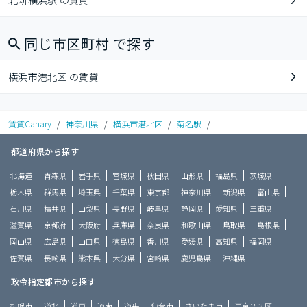
北新横浜駅 の賃貸
同じ市区町村 で探す
横浜市港北区 の賃貸
賃貸Canary
/
神奈川県
/
横浜市港北区
/
菊名駅
/
都道府県から探す
北海道
青森県
岩手県
宮城県
秋田県
山形県
福島県
茨城県
栃木県
群馬県
埼玉県
千葉県
東京都
神奈川県
新潟県
富山県
石川県
福井県
山梨県
長野県
岐阜県
静岡県
愛知県
三重県
滋賀県
京都府
大阪府
兵庫県
奈良県
和歌山県
鳥取県
島根県
岡山県
広島県
山口県
徳島県
香川県
愛媛県
高知県
福岡県
佐賀県
長崎県
熊本県
大分県
宮崎県
鹿児島県
沖縄県
政令指定都市から探す
札幌市
道北
道東
道南
道央
仙台市
さいたま市
東京２３区