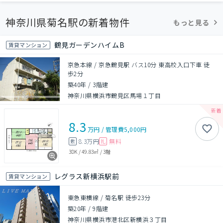
神奈川県菊名駅の新着物件
もっと見る
鶴見ガーデンハイムB
賃貸マンション
京急本線 / 京急鶴見駅 バス10分 東高校入口下車 徒
歩2分
築40年
/
3階建
神奈川県横浜市鶴見区馬場１丁目
8.3
万円
/
管理費
5,000円
8.3万円
無料
敷
礼
3DK
/
49.83㎡
/
3階
レグラス新横浜駅前
賃貸マンション
東急東横線 / 菊名駅 徒歩23分
築20年
/
9階建
神奈川県横浜市港北区新横浜３丁目