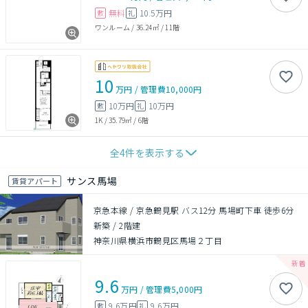
無料
10.5万円
敷
礼
ワンルーム
/
36.24㎡
/
11階
10
万円
/
管理費
10,000円
10万円
10万円
敷
礼
1K
/
35.79㎡
/
6階
全
4
件を表示する
サンス馬場
賃貸アパート
京急本線 / 京急鶴見駅 バス12分 馬場町下車 徒歩6分
新築
/
2階建
神奈川県横浜市鶴見区馬場２丁目
9.6
万円
/
管理費
5,000円
9.6万円
9.6万円
敷
礼