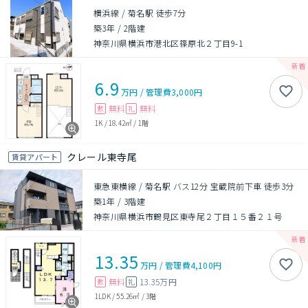
横浜線 / 菊名駅 徒歩7分
築3年
/
2階建
神奈川県横浜市港北区篠原北２丁目9-1
6.9
万円
/
管理費
3,000円
無料
無料
敷
礼
1K
/
18.42㎡
/
1階
クレール東寺尾
賃貸アパート
東急東横線 / 菊名駅 バス12分 宝蔵院前下車 徒歩3分
築1年
/
3階建
神奈川県横浜市鶴見区東寺尾２丁目１５番２１号
13.35
万円
/
管理費
4,100円
無料
13.35万円
敷
礼
1LDK
/
55.26㎡
/
3階