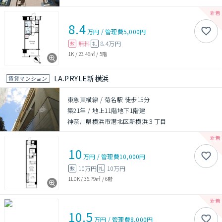
8.4
万円
/
管理費
5,000円
無料
8.4万円
敷
礼
1K
/
23.46㎡
/
5階
LA.PRYLE新横浜
賃貸マンション
東急東横線 / 菊名駅 徒歩15分
築21年
/
地上11階地下1階建
神奈川県横浜市港北区新横浜３丁目
10
万円
/
管理費
10,000円
10万円
10万円
敷
礼
1LDK
/
35.79㎡
/
6階
10.5
万円
/
管理費
8,000円