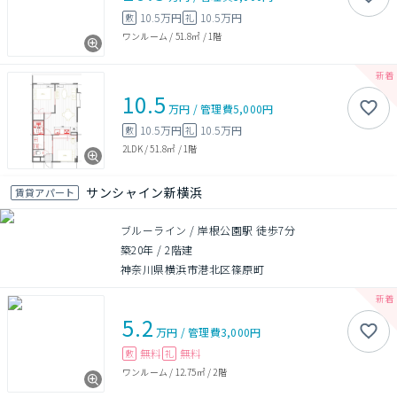
10.5万円
10.5万円
敷
礼
ワンルーム
/
51.8㎡
/
1階
10.5
万円
/
管理費
5,000円
10.5万円
10.5万円
敷
礼
2LDK
/
51.8㎡
/
1階
サンシャイン新横浜
賃貸アパート
ブルーライン / 岸根公園駅 徒歩7分
築20年
/
2階建
神奈川県横浜市港北区篠原町
5.2
万円
/
管理費
3,000円
無料
無料
敷
礼
ワンルーム
/
12.75㎡
/
2階