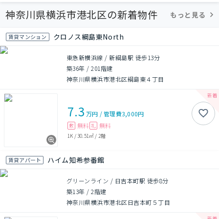
神奈川県横浜市港北区の新着物件
もっと見る
クロノス綱島東North
賃貸マンション
東急新横浜線 / 新綱島駅 徒歩13分
築36年
/
201階建
神奈川県横浜市港北区綱島東４丁目
7.3
万円
/
管理費
3,000円
無料
無料
敷
礼
1K
/
30.51㎡
/
2階
ハイム知希参番館
賃貸アパート
グリーンライン / 日吉本町駅 徒歩8分
築13年
/
2階建
神奈川県横浜市港北区日吉本町５丁目