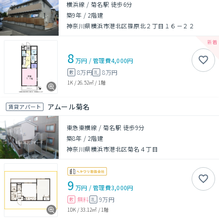
横浜線 / 菊名駅 徒歩6分
築9年
/
2階建
神奈川県横浜市港北区篠原北２丁目１６－２２
8
万円
/
管理費
4,000円
8万円
8万円
敷
礼
1K
/
26.52㎡
/
1階
アムール菊名
賃貸アパート
東急東横線 / 菊名駅 徒歩9分
築8年
/
2階建
神奈川県横浜市港北区菊名４丁目
9
万円
/
管理費
3,000円
無料
9万円
敷
礼
1DK
/
33.12㎡
/
1階