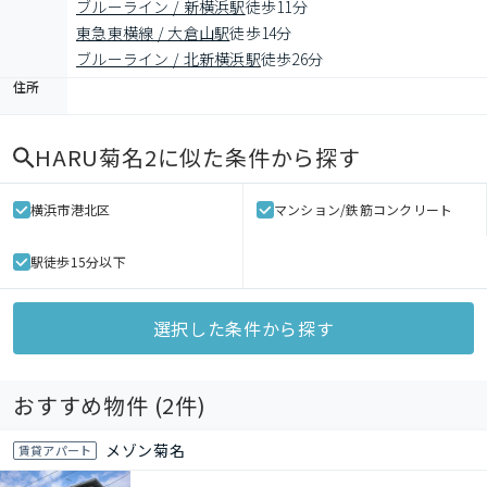
ブルーライン / 新横浜駅
徒歩11分
東急東横線 / 大倉山駅
徒歩14分
ブルーライン / 北新横浜駅
徒歩26分
住所
HARU菊名2
に似た条件から探す
横浜市港北区
マンション/鉄筋コンクリート
駅徒歩15分以下
選択した条件から探す
おすすめ物件 (
2
件)
メゾン菊名
賃貸アパート