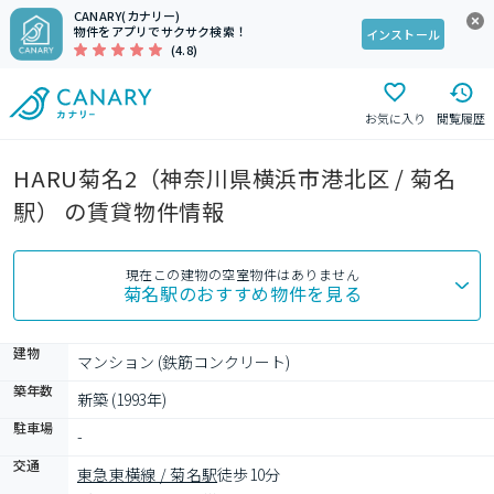
CANARY(カナリー)
物件をアプリでサクサク検索！
インストール
(4.8)
お気に入り
閲覧履歴
HARU菊名2（神奈川県横浜市港北区 / 菊名
駅） の賃貸物件情報
現在この建物の空室物件はありません
菊名駅
のおすすめ物件を見る
建物
マンション (鉄筋コンクリート)
築年数
新築 (1993年)
駐車場
-
交通
東急東横線 / 菊名駅
徒歩10分