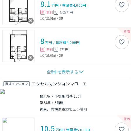
8.1
万円
/
管理費
4,000円
無料
4.05万円
敷
礼
1K
/
26.91㎡
/
3階
8
万円
/
管理費
4,000円
無料
4万円
敷
礼
1K
/
26.08㎡
/
2階
全
8
件を表示する
エクセルマンションマロニエ
賃貸マンション
横浜線 / 小机駅 徒歩10分
築34年
/
3階建
神奈川県横浜市港北区小机町
10.5
万円
/
管理費
5,000円