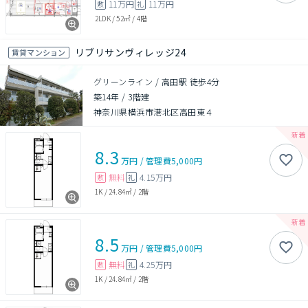
11万円
11万円
敷
礼
2LDK
/
52㎡
/
4階
リブリサンヴィレッジ24
賃貸マンション
グリーンライン / 高田駅 徒歩4分
築14年
/
3階建
神奈川県横浜市港北区高田東４
8.3
万円
/
管理費
5,000円
無料
4.15万円
敷
礼
1K
/
24.84㎡
/
2階
8.5
万円
/
管理費
5,000円
無料
4.25万円
敷
礼
1K
/
24.84㎡
/
2階