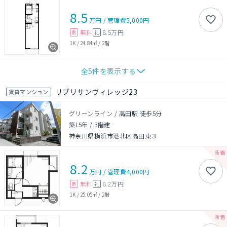
8.5
万円
/
管理費
5,000円
無料
8.5万円
敷
礼
1K
/
24.84㎡
/
2階
全
5
件を表示する
リブリサンヴィレッジ23
賃貸マンション
グリーンライン / 高田駅 徒歩5分
築15年
/
3階建
神奈川県横浜市港北区高田東３
8.2
万円
/
管理費
4,000円
無料
8.2万円
敷
礼
1K
/
25.05㎡
/
2階