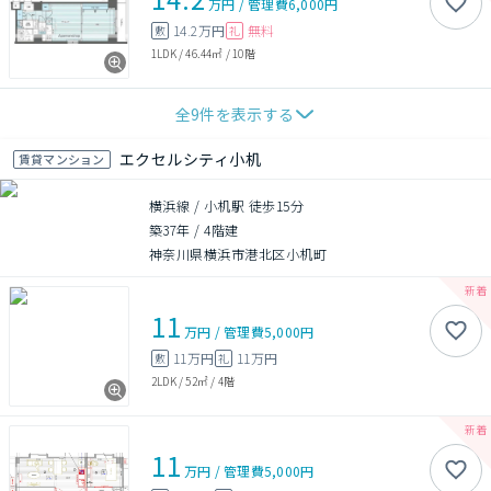
万円
/
管理費
6,000円
14.2万円
無料
敷
礼
1LDK
/
46.44㎡
/
10階
全
9
件を表示する
エクセルシティ小机
賃貸マンション
横浜線 / 小机駅 徒歩15分
築37年
/
4階建
神奈川県横浜市港北区小机町
11
万円
/
管理費
5,000円
11万円
11万円
敷
礼
2LDK
/
52㎡
/
4階
11
万円
/
管理費
5,000円