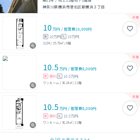
神奈川県横浜市港北区新横浜３丁目
10
万円
/
管理費
10,000円
10万円
10万円
敷
礼
1LDK
/
35.79㎡
/
6階
10.5
万円
/
管理費
8,000円
無料
10.5万円
敷
礼
ワンルーム
/
36.24㎡
/
11階
10.5
万円
/
管理費
8,000円
無料
10.5万円
敷
礼
ワンルーム
/
36.24㎡
/
11階
全
7
件を表示する