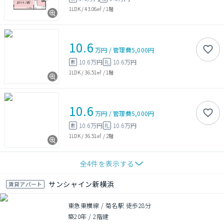
1LDK
/
43.06㎡
/
1階
10.6
万円
/
管理費
5,000円
10.6万円
10.6万円
敷
礼
1LDK
/
36.51㎡
/
1階
10.6
万円
/
管理費
5,000円
10.6万円
10.6万円
敷
礼
1LDK
/
36.51㎡
/
2階
全
4
件を表示する
サンシャイン新横浜
賃貸アパート
東急東横線 / 菊名駅 徒歩28分
築20年
/
2階建