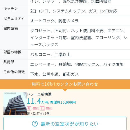
イレ、シャワー、温水洗浄便座、洗面所独立
キッチン
2口コンロ、システムキッチン、ガスコンロ対応
セキュリティ
オートロック、防犯カメラ
室内設備
クロゼット、照明付、ネット使用料不要、エアコン、
インターネット対応、室内洗濯置、フローリング、シ
ューズボックス
部屋の特徴
バルコニー、二階以上
共用部
エレベーター、駐輪場、宅配ボックス、バイク置場
その他の特徴
下水、公営水道、都市ガス
無料で10秒! カンタンお問い合わせ
ドゥーエ新横浜
11.4
万円
/
管理費15,000円
無料
無料
敷
礼
1K / 22.47㎡ / 9階
最新の空室状況が知りたい