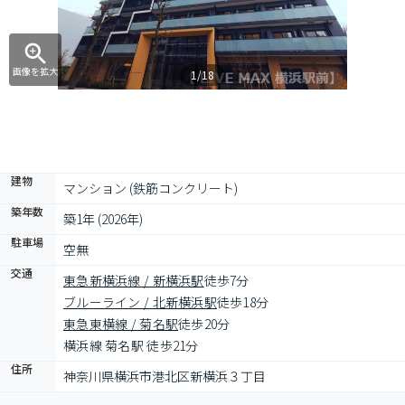
画像を拡大
1/18
建物
マンション (鉄筋コンクリート)
築年数
築1年 (2026年)
駐車場
空無
交通
東急新横浜線 / 新横浜駅
徒歩7分
ブルーライン / 北新横浜駅
徒歩18分
東急東横線 / 菊名駅
徒歩20分
横浜線 菊名駅 徒歩21分
住所
神奈川県横浜市港北区新横浜３丁目