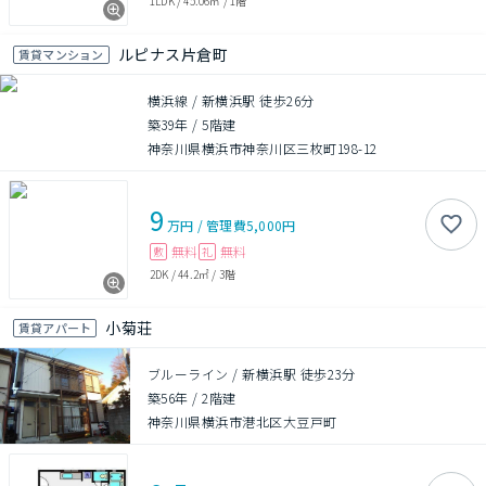
1LDK
/
45.06㎡
/
1階
ルピナス片倉町
賃貸マンション
横浜線 / 新横浜駅 徒歩26分
築39年
/
5階建
神奈川県横浜市神奈川区三枚町198-12
9
万円
/
管理費
5,000円
無料
無料
敷
礼
2DK
/
44.2㎡
/
3階
小菊荘
賃貸アパート
ブルーライン / 新横浜駅 徒歩23分
築56年
/
2階建
神奈川県横浜市港北区大豆戸町