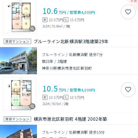
10.6
万円
/
管理費
4,000円
10.6万円
10.6万円
敷
礼
2LDK
/
51.66㎡
/
3階
ブルーライン北新横浜駅3階建築29年
賃貸マンション
ブルーライン / 北新横浜駅 徒歩7分
築28年
/
3階建
神奈川県横浜市港北区新羽町
10.5
万円
/
管理費
4,000円
10.5万円
10.5万円
敷
礼
2LDK
/
50.9㎡
/
2階
横浜市港北区新羽町 4階建 2002年築
賃貸マンション
ブルーライン / 北新横浜駅 徒歩15分