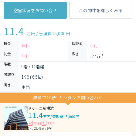
空室状況をお問い合せ
この物件を詳しくみる
11.4
万円 / 管理費
15,000円
敷金
保証金
無料
なし
礼金
広さ
無料
22.47㎡
階数
9階 / 11階建
間取り
1K (洋6.5帖)
向き
南西
無料で10秒! カンタンお問い合わせ
ドゥーエ新横浜
11.4
万円
/
管理費15,000円
無料
無料
敷
礼
1K / 22.47㎡ / 9階