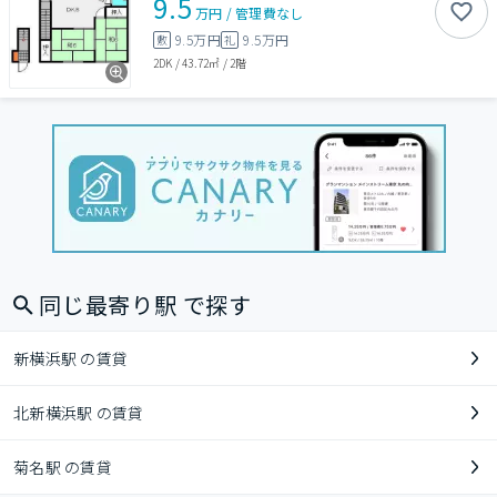
9.5
万円
/
管理費
なし
9.5万円
9.5万円
敷
礼
2DK
/
43.72㎡
/
2階
同じ最寄り駅 で探す
新横浜駅 の賃貸
北新横浜駅 の賃貸
菊名駅 の賃貸