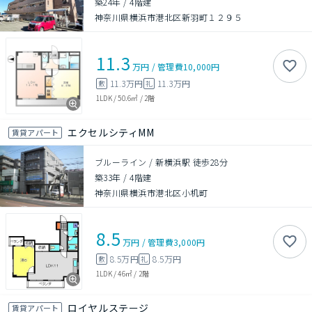
築24年
/
4階建
神奈川県横浜市港北区新羽町１２９５
11.3
万円
/
管理費
10,000円
11.3万円
11.3万円
敷
礼
1LDK
/
50.6㎡
/
2階
エクセルシティMM
賃貸アパート
ブルーライン / 新横浜駅 徒歩28分
築33年
/
4階建
神奈川県横浜市港北区小机町
8.5
万円
/
管理費
3,000円
8.5万円
8.5万円
敷
礼
1LDK
/
46㎡
/
2階
ロイヤルステージ
賃貸アパート