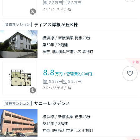
8.8万円
8.8万円
敷
礼
2LDK
/
53.93㎡
/
1階
ディアス岸根が丘B棟
賃貸マンション
横浜線 / 新横浜駅 徒歩20分
築32年
/
2階建
神奈川県横浜市港北区岸根町
8.8
万円
/
管理費
2,000円
8.8万円
8.8万円
敷
礼
2LDK
/
53.93㎡
/
1階
サニーレジデンス
賃貸マンション
横浜線 / 新横浜駅 徒歩48分
築14年
/
3階建
神奈川県横浜市港北区小机町