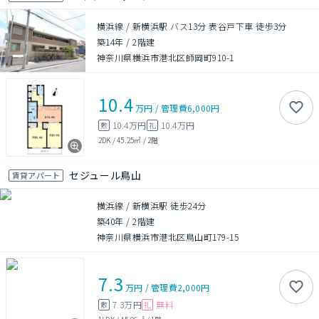
横浜線 / 新横浜駅 バス13分 表谷戸下車 徒歩3分
築14年
/
2階建
神奈川県横浜市港北区師岡町910-1
10.4
万円
/
管理費
6,000円
10.4万円
10.4万円
敷
礼
2DK
/
45.25㎡
/
2階
セジュール鳥山
賃貸アパート
横浜線 / 新横浜駅 徒歩24分
築40年
/
2階建
神奈川県横浜市港北区鳥山町179-15
7.3
万円
/
管理費
2,000円
7.3万円
無料
敷
礼