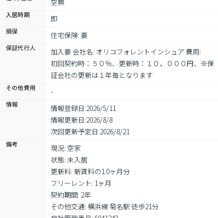
空無
入居時期
即
損保
住宅保険: 要
保証代行人
加入要 会社名: オリコフォレントインシュア 費用: 　
初回契約時：５０％、更新時：１０，０００円、※保
証会社の更新は１年毎となります
その他費用
-
情報
情報登録日:
2026/5/11
情報更新日:
2026/8/8
次回更新予定日:
2026/8/21
備考
現況: 空家

状態: 未入居

更新料: 新賃料の1.0ヶ月分

フリーレント: 1ヶ月

契約期間: 2年

その他交通: 横浜線 菊名駅 徒歩21分
